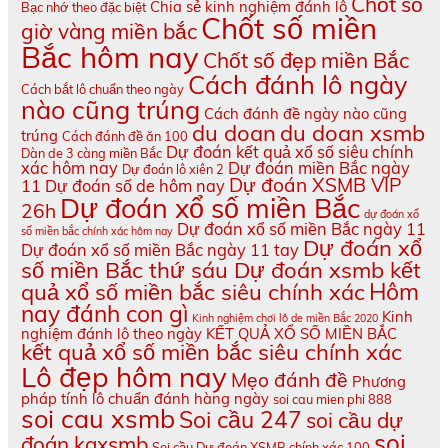
Chốt số
Chia sẻ kinh nghiệm đánh lô
Bạc nhớ theo đặc biệt
Chốt số miền
giờ vàng miền bắc
Bắc hôm nay
Chốt số đẹp miền Bắc
Cách đánh lô ngày
Cách bắt lô chuẩn theo ngày
nào cũng trúng
Cách đánh đề ngày nào cũng
du doan
du doan xsmb
trúng
Cách đánh đề ăn 100
Dự đoán kết quả xổ số siêu chính
Dàn de 3 càng miền Bắc
xác hôm nay
Dự đoán miền Bắc ngày
Dự đoán lô xiên 2
Dự đoán XSMB VIP
11
Dự đoán số de hôm nay
Dự đoán xổ số miền Bắc
26h
dự đoán xổ
Dự đoán xổ số miền Bắc ngày 11
số miền bắc chính xác hôm nay
Dự đoán xổ
Dự đoán xổ số miền Bắc ngày 11 tay
số miền Bắc thứ sáu Dự đoán xsmb kết
Hôm
quả xổ số miền bắc siêu chính xác
nay đánh con gì
Kinh
Kinh nghiệm chơi lô de miền Bắc 2020
nghiệm đánh lô theo ngày
KẾT QUẢ XỔ SỐ MIỀN BẮC
kết quả xổ số miền bắc siêu chính xác
Lô đẹp hôm nay
Mẹo đánh đề
Phương
pháp tính lô chuẩn đánh hàng ngày
soi cau mien phi 888
soi cau xsmb
Soi cầu 247
soi cầu dự
soi
đoán kqxsmb
Soi cầu Dự đoán XSMB chính xác 100