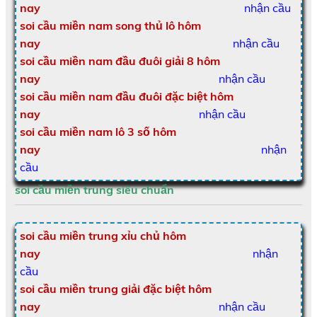
nay
nhận cầu
soi cầu miền nam song thủ lô hôm
nay
nhận cầu
soi cầu miền nam đầu đuôi giải 8 hôm
nay
nhận cầu
soi cầu miền nam đầu đuôi đặc biệt hôm
nay
nhận cầu
soi cầu miền nam lô 3 số hôm
nay
nhận
cầu
soi cầu miền trung siêu chuẩn
soi cầu miền trung xỉu chủ hôm
nay
nhận
cầu
soi cầu miền trung giải đặc biệt hôm
nay
nhận cầu