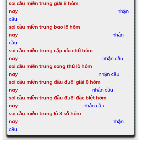
soi cầu miền trung giải 8 hôm
nay
nhận
cầu
soi cầu miền trung bao lô hôm
nay
nhận
cầu
soi cầu miền trung cặp xỉu chủ hôm
nay
nhận cầu
soi cầu miền trung song thủ lô hôm
nay
nhận cầu
soi cầu miền trung đầu đuôi giải 8 hôm
nay
nhận cầu
soi cầu miền trung đầu đuôi đặc biệt hôm
nay
nhận cầu
soi cầu miền trung lô 3 số hôm
nay
nhận
cầu