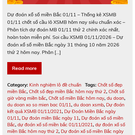
Dự đoán xổ số miền Bắc 01/11 – Thống kê XSMB
01/11 chốt số cầu lô XSMB hôm nay siêu chuẩn xác –
Phân tích dự đoán MB 01/11 thứ 2 chính xác nhất,
hoàn toàn miễn phí. Soi cầu XSMB 01/11/2026 – Dự
đoán xổ số miền Bắc ngày 31 tháng 10 năm 2026
thứ 2 hôm nay. Phân […]
Read more
Category:
Kinh nghiệm lô đề chuẩn
Tags:
Chốt số đẹp
miền Bắc
,
Chốt số đẹp miền Bắc hôm nay thứ 2
,
Chốt số
giờ vàng miền bắc
,
Chốt số miền Bắc hôm nay
,
du doan
,
du doan xo so mien bac 01/11
,
du doan xsmb
,
Dự đoán
kết quả XSMB 01/11/2021
,
Dự Đoán Miền Bắc ngày
01/11
,
Dự đoán miền Bắc ngày 11
,
Dự đoán xổ số miền
Bắc
,
dự đoán xổ số miền bắc 01/11/2021
,
dự đoán xổ số
miền Bắc hôm nay thứ 2
,
Dự đoán xổ số miền Bắc ngày