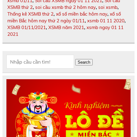
xsmb 01/11
,
Soi cầu XSMB ngày 01 11 2021
,
Soi cầu
XSMB thứ 2
,
soi cầu xsmb thứ 2 hôm nay
,
soi xsmb
,
Thống kê XSMB thứ 2
,
xổ số miền bắc hôm nay
,
xổ số
miền Bắc hôm nay thứ 2 ngày 01/11
,
xsmb 01 11 2020
,
XSMB 01/11/2021
,
XSMB năm 2021
,
xsmb ngay 01 11
2021
Search