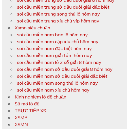
soi cầu miền trung sớ đầu đuôi giải 8 hôm nay
soi cầu miền trung sớ đầu đuôi giải đặc biệt
soi cầu miền trung song thủ lô hôm nay
soi cầu miền trung xíu chủ víp hôm nay
Xsmn siêu chuẩn
soi cầu miền nam bao lô hôm nay
soi cầu miền nam cặp xíu chủ hôm nay
soi cầu miền nam đặc biệt hôm nay
soi cầu miền nam giải tám hôm nay
soi cầu miền nam lô 3 số giải 8 hôm nay
soi cầu miền nam sớ đầu đuôi giải 8 hôm nay
soi cầu miền nam sớ đầu đuôi giải đặc biệt
soi cầu miền nam song thủ lô hôm nay
soi cầu miền nam xíu chủ hôm nay
Kinh nghiệm lô đề chuẩn
Sổ mơ lô đề
TRỰC TIẾP XS
XSMB
XSMN