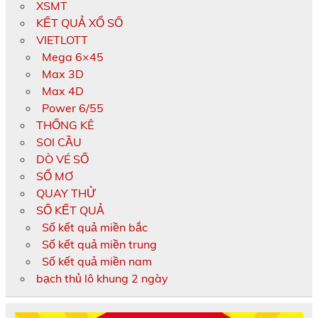
XSMT
KẾT QUẢ XỔ SỐ
VIETLOTT
Mega 6×45
Max 3D
Max 4D
Power 6/55
THỐNG KÊ
SOI CẦU
DÒ VÉ SỐ
SỔ MƠ
QUAY THỬ
SỐ KẾT QUẢ
Số kết quả miền bắc
Số kết quả miền trung
Số kết quả miền nam
bạch thủ lô khung 2 ngày