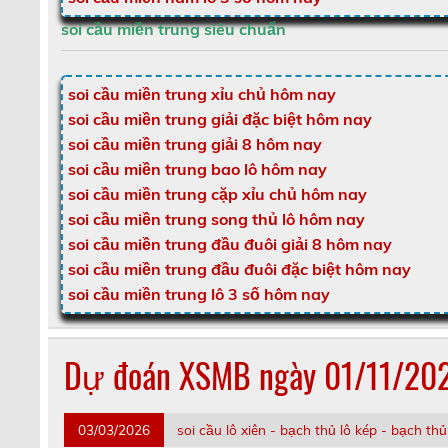
soi cầu miền trung siêu chuẩn
soi cầu miền trung xỉu chủ hôm nay
soi cầu miền trung giải đặc biệt hôm nay
soi cầu miền trung giải 8 hôm nay
soi cầu miền trung bao lô hôm nay
soi cầu miền trung cặp xỉu chủ hôm nay
soi cầu miền trung song thủ lô hôm nay
soi cầu miền trung đầu đuôi giải 8 hôm nay
soi cầu miền trung đầu đuôi đặc biệt hôm nay
soi cầu miền trung lô 3 số hôm nay
Dự đoán XSMB ngày 01/11/202
03/03/2026
soi cầu lô xiên - bạch thủ lô kép - bạch thủ