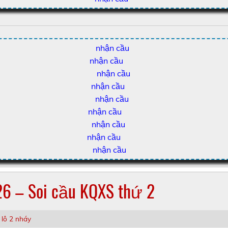
nhận cầu
nhận cầu
nhận cầu
nhận cầu
nhận cầu
nhận cầu
nhận cầu
nhận cầu
nhận cầu
6 – Soi cầu KQXS thứ 2
 lô 2 nháy