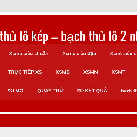
 thủ lô kép – bạch thủ lô 2 
nháy
Xsmb siêu chuẩn
Xsmb siêu đẹp
Xsmt siêu 
TRỰC TIẾP XS
XSMB
XSMN
XSMT
SỔ MƠ
QUAY THỬ
SỐ KẾT QUẢ
bạch t