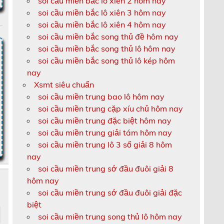
soi cầu miền bắc lô xiên 2 hôm nay
soi cầu miền bắc lô xiên 3 hôm nay
soi cầu miền bắc lô xiên 4 hôm nay
soi cầu miền bắc song thủ đề hôm nay
soi cầu miền bắc song thủ lô hôm nay
soi cầu miền bắc song thủ lô kép hôm
nay
Xsmt siêu chuẩn
soi cầu miền trung bao lô hôm nay
soi cầu miền trung cặp xíu chủ hôm nay
soi cầu miền trung đặc biệt hôm nay
soi cầu miền trung giải tám hôm nay
soi cầu miền trung lô 3 số giải 8 hôm
nay
soi cầu miền trung sớ đầu đuôi giải 8
hôm nay
soi cầu miền trung sớ đầu đuôi giải đặc
biệt
soi cầu miền trung song thủ lô hôm nay