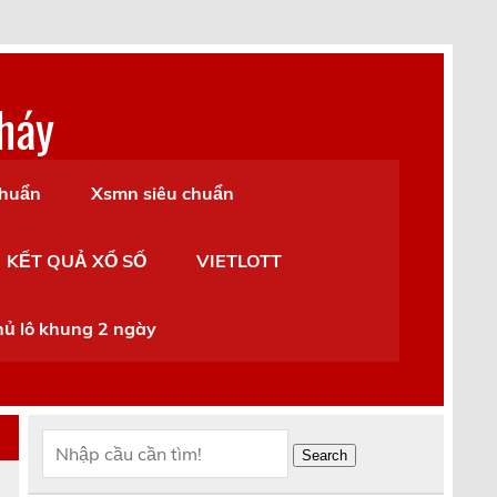
nháy
chuẩn
Xsmn siêu chuẩn
KẾT QUẢ XỔ SỐ
VIETLOTT
hủ lô khung 2 ngày
Search