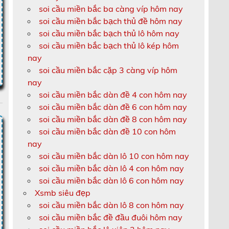
soi cầu miền bắc ba càng víp hôm nay
soi cầu miền bắc bạch thủ đề hôm nay
soi cầu miền bắc bạch thủ lô hôm nay
soi cầu miền bắc bạch thủ lô kép hôm
nay
soi cầu miền bắc cặp 3 càng víp hôm
nay
soi cầu miền bắc dàn đề 4 con hôm nay
soi cầu miền bắc dàn đề 6 con hôm nay
soi cầu miền bắc dàn đề 8 con hôm nay
soi cầu miền bắc dàn đề 10 con hôm
nay
soi cầu miền bắc dàn lô 10 con hôm nay
soi cầu miền bắc dàn lô 4 con hôm nay
soi cầu miền bắc dàn lô 6 con hôm nay
Xsmb siêu đẹp
soi cầu miền bắc dàn lô 8 con hôm nay
soi cầu miền bắc đề đầu đuôi hôm nay