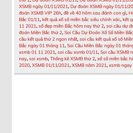
XSMB ngày 01/11/2021
,
Dự đoán XSMB ngày 01/11/20
đoán XSMB VIP 26h
,
đề về 40 hôm sau đánh con gì
,
H
Bắc 01/11
,
kết quả xổ số miền bắc siêu chính xác
,
kết 
11 2021
,
số đẹp miền Bắc hôm nay thứ 2
,
soi cầu dự 
đoán Miền Bắc thứ 2
,
Soi Cầu Dự Đoán Xổ Số Miền Bắ
cầu kết quả thứ 2 ngon nhất
,
soi cầu kết quả xổ số Miề
Bắc ngày 01 tháng 11
,
Soi Cầu Miền Bắc ngày 01 thán
xsmb 01 11 2021
,
soi cầu xsmb 01/11
,
Soi cầu XSMB 
nay
,
soi xsmb
,
Thống kê XSMB thứ 2
,
xổ số miền bắc 
2020
,
XSMB 01/11/2021
,
XSMB năm 2021
,
xsmb ngay 