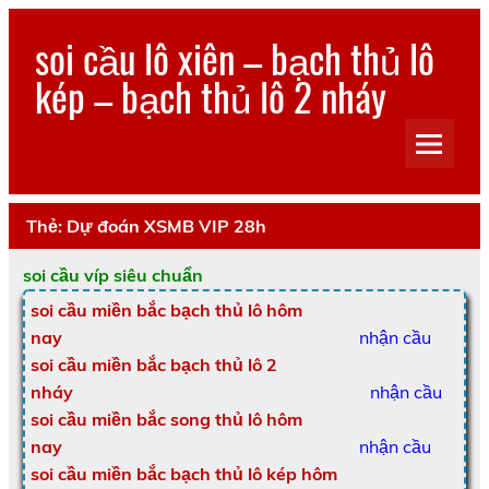
Skip
to
soi cầu lô xiên – bạch thủ lô
content
kép – bạch thủ lô 2 nháy
soi cầu lô xiên – bạch thủ lô kép – bạch thủ lô 2 nháy
Thẻ:
Dự đoán XSMB VIP 28h
soi cầu víp siêu chuẩn
soi cầu miền bắc bạch thủ lô hôm
nay
nhận cầu
soi cầu miền bắc bạch thủ lô 2
nháy
nhận cầu
soi cầu miền bắc song thủ lô hôm
nay
nhận cầu
soi cầu miền bắc bạch thủ lô kép hôm