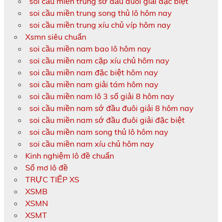
soi cầu miền trung sớ đầu đuôi giải đặc biệt
soi cầu miền trung song thủ lô hôm nay
soi cầu miền trung xíu chủ víp hôm nay
Xsmn siêu chuẩn
soi cầu miền nam bao lô hôm nay
soi cầu miền nam cặp xíu chủ hôm nay
soi cầu miền nam đặc biệt hôm nay
soi cầu miền nam giải tám hôm nay
soi cầu miền nam lô 3 số giải 8 hôm nay
soi cầu miền nam sớ đầu đuôi giải 8 hôm nay
soi cầu miền nam sớ đầu đuôi giải đặc biệt
soi cầu miền nam song thủ lô hôm nay
soi cầu miền nam xíu chủ hôm nay
Kinh nghiệm lô đề chuẩn
Sổ mơ lô đề
TRỰC TIẾP XS
XSMB
XSMN
XSMT