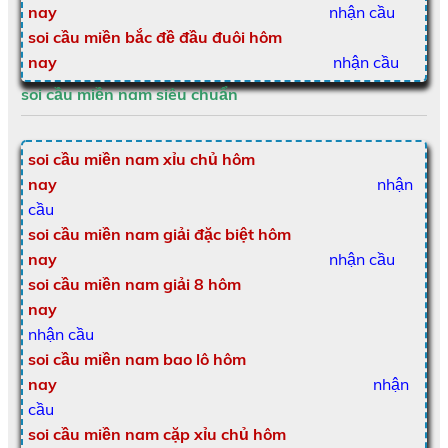
nay
nhận cầu
soi cầu miền bắc đề đầu đuôi hôm
nay
nhận cầu
soi cầu miền nam siêu chuẩn
soi cầu miền nam xỉu chủ hôm
nay
nhận
cầu
soi cầu miền nam giải đặc biệt hôm
nay
nhận cầu
soi cầu miền nam giải 8 hôm
nay
nhận cầu
soi cầu miền nam bao lô hôm
nay
nhận
cầu
soi cầu miền nam cặp xỉu chủ hôm