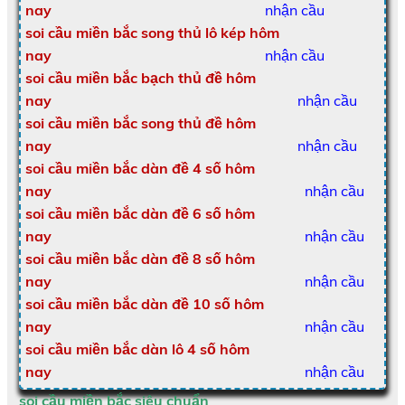
nay
nhận cầu
soi cầu miền bắc song thủ lô kép hôm
nay
nhận cầu
soi cầu miền bắc bạch thủ đề hôm
nay
nhận cầu
soi cầu miền bắc song thủ đề hôm
nay
nhận cầu
soi cầu miền bắc dàn đề 4 số hôm
nay
nhận cầu
soi cầu miền bắc dàn đề 6 số hôm
nay
nhận cầu
soi cầu miền bắc dàn đề 8 số hôm
nay
nhận cầu
soi cầu miền bắc dàn đề 10 số hôm
nay
nhận cầu
soi cầu miền bắc dàn lô 4 số hôm
nay
nhận cầu
soi cầu miền bắc siêu chuẩn