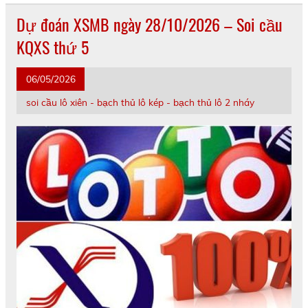
Dự đoán XSMB ngày 28/10/2026 – Soi cầu
KQXS thứ 5
06/05/2026
soi cầu lô xiên - bạch thủ lô kép - bạch thủ lô 2 nháy