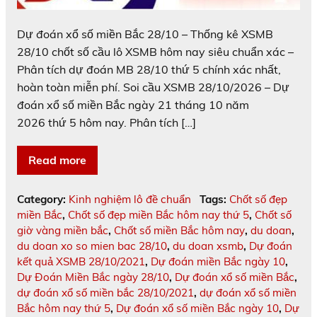
Dự đoán xổ số miền Bắc 28/10 – Thống kê XSMB
28/10 chốt số cầu lô XSMB hôm nay siêu chuẩn xác –
Phân tích dự đoán MB 28/10 thứ 5 chính xác nhất,
hoàn toàn miễn phí. Soi cầu XSMB 28/10/2026 – Dự
đoán xổ số miền Bắc ngày 21 tháng 10 năm
2026 thứ 5 hôm nay. Phân tích […]
Read more
Category:
Kinh nghiệm lô đề chuẩn
Tags:
Chốt số đẹp
miền Bắc
,
Chốt số đẹp miền Bắc hôm nay thứ 5
,
Chốt số
giờ vàng miền bắc
,
Chốt số miền Bắc hôm nay
,
du doan
,
du doan xo so mien bac 28/10
,
du doan xsmb
,
Dự đoán
kết quả XSMB 28/10/2021
,
Dự đoán miền Bắc ngày 10
,
Dự Đoán Miền Bắc ngày 28/10
,
Dự đoán xổ số miền Bắc
,
dự đoán xổ số miền bắc 28/10/2021
,
dự đoán xổ số miền
Bắc hôm nay thứ 5
,
Dự đoán xổ số miền Bắc ngày 10
,
Dự