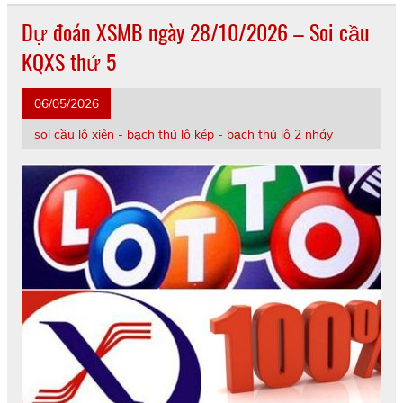
Dự đoán XSMB ngày 28/10/2026 – Soi cầu
KQXS thứ 5
06/05/2026
soi cầu lô xiên - bạch thủ lô kép - bạch thủ lô 2 nháy