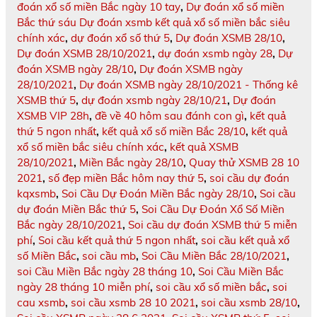
đoán xổ số miền Bắc ngày 10 tay
,
Dự đoán xổ số miền
Bắc thứ sáu Dự đoán xsmb kết quả xổ số miền bắc siêu
chính xác
,
dự đoán xổ số thứ 5
,
Dự đoán XSMB 28/10
,
Dự đoán XSMB 28/10/2021
,
dự đoán xsmb ngày 28
,
Dự
đoán XSMB ngày 28/10
,
Dự đoán XSMB ngày
28/10/2021
,
Dự đoán XSMB ngày 28/10/2021 - Thống kê
XSMB thứ 5
,
dự đoán xsmb ngày 28/10/21
,
Dự đoán
XSMB VIP 28h
,
đề về 40 hôm sau đánh con gì
,
kết quả
thứ 5 ngon nhất
,
kết quả xổ số miền Bắc 28/10
,
kết quả
xổ số miền bắc siêu chính xác
,
kết quả XSMB
28/10/2021
,
Miền Bắc ngày 28/10
,
Quay thử XSMB 28 10
2021
,
số đẹp miền Bắc hôm nay thứ 5
,
soi cầu dự đoán
kqxsmb
,
Soi Cầu Dự Đoán Miền Bắc ngày 28/10
,
Soi cầu
dự đoán Miền Bắc thứ 5
,
Soi Cầu Dự Đoán Xổ Số Miền
Bắc ngày 28/10/2021
,
Soi cầu dự đoán XSMB thứ 5 miễn
phí
,
Soi cầu kết quả thứ 5 ngon nhất
,
soi cầu kết quả xổ
số Miền Bắc
,
soi cầu mb
,
Soi Cầu Miền Bắc 28/10/2021
,
soi Cầu Miền Bắc ngày 28 tháng 10
,
Soi Cầu Miền Bắc
ngày 28 tháng 10 miễn phí
,
soi cầu xổ số miền bắc
,
soi
cau xsmb
,
soi cầu xsmb 28 10 2021
,
soi cầu xsmb 28/10
,