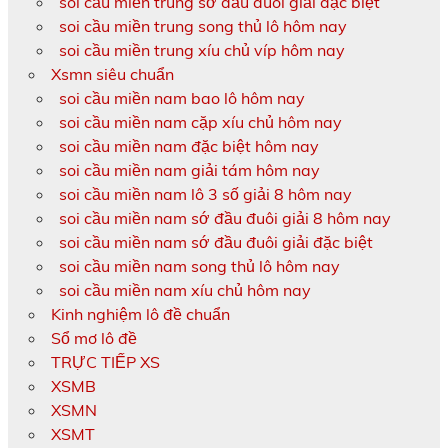
soi cầu miền trung sớ đầu đuôi giải đặc biệt
soi cầu miền trung song thủ lô hôm nay
soi cầu miền trung xíu chủ víp hôm nay
Xsmn siêu chuẩn
soi cầu miền nam bao lô hôm nay
soi cầu miền nam cặp xíu chủ hôm nay
soi cầu miền nam đặc biệt hôm nay
soi cầu miền nam giải tám hôm nay
soi cầu miền nam lô 3 số giải 8 hôm nay
soi cầu miền nam sớ đầu đuôi giải 8 hôm nay
soi cầu miền nam sớ đầu đuôi giải đặc biệt
soi cầu miền nam song thủ lô hôm nay
soi cầu miền nam xíu chủ hôm nay
Kinh nghiệm lô đề chuẩn
Sổ mơ lô đề
TRỰC TIẾP XS
XSMB
XSMN
XSMT