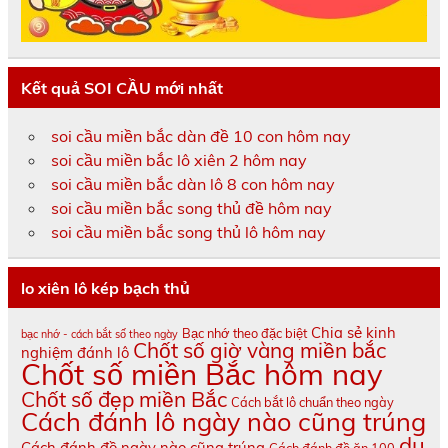
Kết quả SOI CẦU mới nhất
soi cầu miền bắc dàn đề 10 con hôm nay
soi cầu miền bắc lô xiên 2 hôm nay
soi cầu miền bắc dàn lô 8 con hôm nay
soi cầu miền bắc song thủ đề hôm nay
soi cầu miền bắc song thủ lô hôm nay
lo xiên lô kép bạch thủ
Chia sẻ kinh
Bạc nhớ theo đặc biệt
bạc nhớ - cách bắt số theo ngày
Chốt số giờ vàng miền bắc
nghiệm đánh lô
Chốt số miền Bắc hôm nay
Chốt số đẹp miền Bắc
Cách bắt lô chuẩn theo ngày
Cách đánh lô ngày nào cũng trúng
du
Cách đánh đề ngày nào cũng trúng