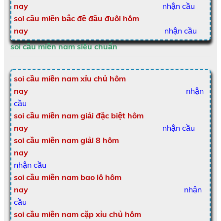
nay
nhận cầu
soi cầu miền bắc đề đầu đuôi hôm
nay
nhận cầu
soi cầu miền nam siêu chuẩn
soi cầu miền nam xỉu chủ hôm
nay
nhận
cầu
soi cầu miền nam giải đặc biệt hôm
nay
nhận cầu
soi cầu miền nam giải 8 hôm
nay
nhận cầu
soi cầu miền nam bao lô hôm
nay
nhận
cầu
soi cầu miền nam cặp xỉu chủ hôm