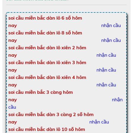
soi cầu miền bắc dàn lô 6 số hôm
nay
nhận cầu
soi cầu miền bắc dàn lô 8 số hôm
nay
nhận cầu
soi cầu miền bắc dàn lô xiên 2 hôm
nay
nhận cầu
soi cầu miền bắc dàn lô xiên 3 hôm
nay
nhận cầu
soi cầu miền bắc dàn lô xiên 4 hôm
nay
nhận cầu
soi cầu miền bắc 3 càng hôm
nay
nhận
cầu
soi cầu miền bắc dàn 3 càng 2 số hôm
nay
nhận cầu
soi cầu miền bắc dàn lô 10 số hôm