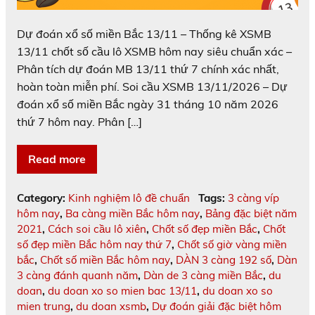
Dự đoán xổ số miền Bắc 13/11 – Thống kê XSMB
13/11 chốt số cầu lô XSMB hôm nay siêu chuẩn xác –
Phân tích dự đoán MB 13/11 thứ 7 chính xác nhất,
hoàn toàn miễn phí. Soi cầu XSMB 13/11/2026 – Dự
đoán xổ số miền Bắc ngày 31 tháng 10 năm 2026
thứ 7 hôm nay. Phân […]
Read more
Category:
Kinh nghiệm lô đề chuẩn
Tags:
3 càng víp
hôm nay
,
Ba càng miền Bắc hôm nay
,
Bảng đặc biệt năm
2021
,
Cách soi cầu lô xiên
,
Chốt số đẹp miền Bắc
,
Chốt
số đẹp miền Bắc hôm nay thứ 7
,
Chốt số giờ vàng miền
bắc
,
Chốt số miền Bắc hôm nay
,
DÀN 3 càng 192 số
,
Dàn
3 càng đánh quanh năm
,
Dàn de 3 càng miền Bắc
,
du
doan
,
du doan xo so mien bac 13/11
,
du doan xo so
mien trung
,
du doan xsmb
,
Dự đoán giải đặc biệt hôm