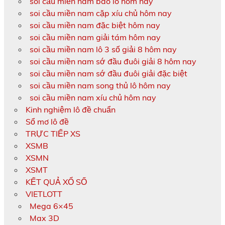
soi cầu miền nam bao lô hôm nay
soi cầu miền nam cặp xíu chủ hôm nay
soi cầu miền nam đặc biệt hôm nay
soi cầu miền nam giải tám hôm nay
soi cầu miền nam lô 3 số giải 8 hôm nay
soi cầu miền nam sớ đầu đuôi giải 8 hôm nay
soi cầu miền nam sớ đầu đuôi giải đặc biệt
soi cầu miền nam song thủ lô hôm nay
soi cầu miền nam xíu chủ hôm nay
Kinh nghiệm lô đề chuẩn
Sổ mơ lô đề
TRỰC TIẾP XS
XSMB
XSMN
XSMT
KẾT QUẢ XỔ SỐ
VIETLOTT
Mega 6×45
Max 3D