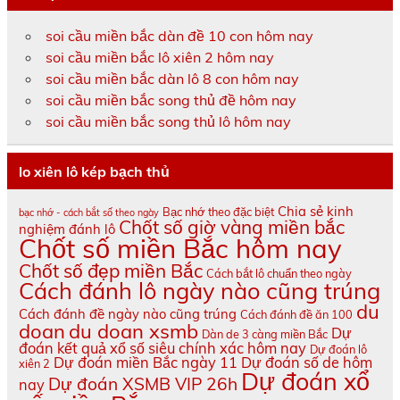
soi cầu miền bắc dàn đề 10 con hôm nay
soi cầu miền bắc lô xiên 2 hôm nay
soi cầu miền bắc dàn lô 8 con hôm nay
soi cầu miền bắc song thủ đề hôm nay
soi cầu miền bắc song thủ lô hôm nay
lo xiên lô kép bạch thủ
Chia sẻ kinh
Bạc nhớ theo đặc biệt
bạc nhớ - cách bắt số theo ngày
Chốt số giờ vàng miền bắc
nghiệm đánh lô
Chốt số miền Bắc hôm nay
Chốt số đẹp miền Bắc
Cách bắt lô chuẩn theo ngày
Cách đánh lô ngày nào cũng trúng
du
Cách đánh đề ngày nào cũng trúng
Cách đánh đề ăn 100
doan
du doan xsmb
Dự
Dàn de 3 càng miền Bắc
đoán kết quả xổ số siêu chính xác hôm nay
Dự đoán lô
Dự đoán miền Bắc ngày 11
Dự đoán số de hôm
xiên 2
Dự đoán xổ
Dự đoán XSMB VIP 26h
nay