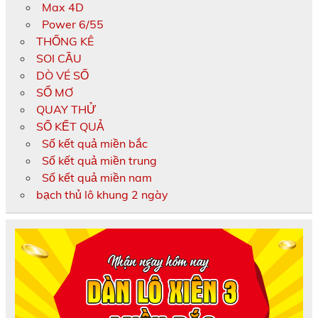
Max 4D
Power 6/55
THỐNG KÊ
SOI CẦU
DÒ VÉ SỐ
SỔ MƠ
QUAY THỬ
SỐ KẾT QUẢ
Số kết quả miền bắc
Số kết quả miền trung
Số kết quả miền nam
bạch thủ lô khung 2 ngày