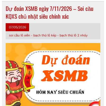
Dự đoán XSMB ngày 7/11/2026 – Soi cầu
KQXS chủ nhật siêu chính xác
07/05/2026
soi cầu lô xiên - bạch thủ lô kép - bạch thủ lô 2 nháy