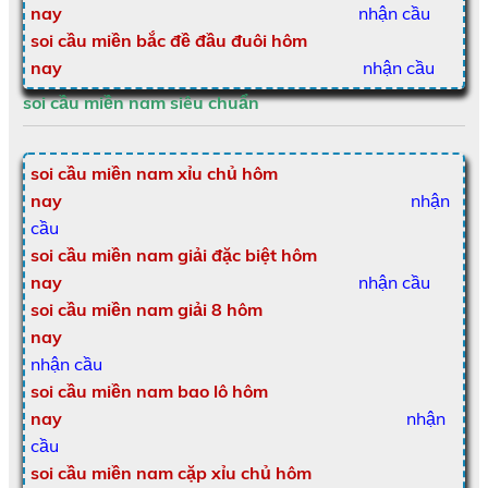
nay
nhận cầu
soi cầu miền bắc đề đầu đuôi hôm
nay
nhận cầu
soi cầu miền nam siêu chuẩn
soi cầu miền nam xỉu chủ hôm
nay
nhận
cầu
soi cầu miền nam giải đặc biệt hôm
nay
nhận cầu
soi cầu miền nam giải 8 hôm
nay
nhận cầu
soi cầu miền nam bao lô hôm
nay
nhận
cầu
soi cầu miền nam cặp xỉu chủ hôm