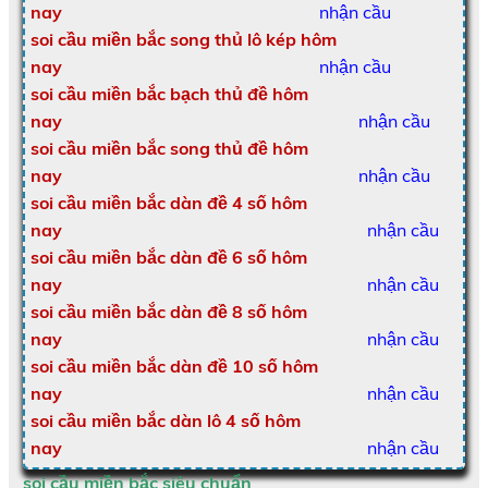
nay
nhận cầu
soi cầu miền bắc song thủ lô kép hôm
nay
nhận cầu
soi cầu miền bắc bạch thủ đề hôm
nay
nhận cầu
soi cầu miền bắc song thủ đề hôm
nay
nhận cầu
soi cầu miền bắc dàn đề 4 số hôm
nay
nhận cầu
soi cầu miền bắc dàn đề 6 số hôm
nay
nhận cầu
soi cầu miền bắc dàn đề 8 số hôm
nay
nhận cầu
soi cầu miền bắc dàn đề 10 số hôm
nay
nhận cầu
soi cầu miền bắc dàn lô 4 số hôm
nay
nhận cầu
soi cầu miền bắc siêu chuẩn