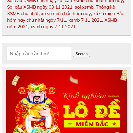
Soi cầu XSMB chủ nhật
,
soi cầu xsmb chủ nhật hôm nay
,
Soi cầu XSMB ngày 03 11 2021
,
soi xsmb
,
Thống kê
XSMB chủ nhật
,
xổ số miền bắc hôm nay
,
xổ số miền Bắc
hôm nay chủ nhật ngày 7/11
,
xsmb 7 11 2021
,
XSMB
năm 2021
,
xsmb ngay 7 11 2021
Search