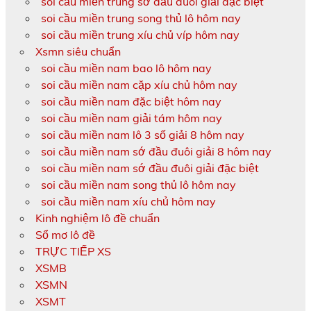
soi cầu miền trung sớ đầu đuôi giải đặc biệt
soi cầu miền trung song thủ lô hôm nay
soi cầu miền trung xíu chủ víp hôm nay
Xsmn siêu chuẩn
soi cầu miền nam bao lô hôm nay
soi cầu miền nam cặp xíu chủ hôm nay
soi cầu miền nam đặc biệt hôm nay
soi cầu miền nam giải tám hôm nay
soi cầu miền nam lô 3 số giải 8 hôm nay
soi cầu miền nam sớ đầu đuôi giải 8 hôm nay
soi cầu miền nam sớ đầu đuôi giải đặc biệt
soi cầu miền nam song thủ lô hôm nay
soi cầu miền nam xíu chủ hôm nay
Kinh nghiệm lô đề chuẩn
Sổ mơ lô đề
TRỰC TIẾP XS
XSMB
XSMN
XSMT