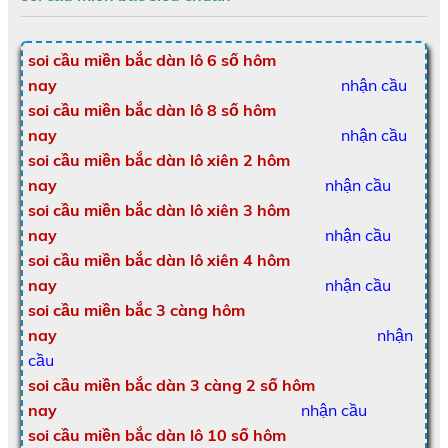
soi cầu miền bắc dàn lô 6 số hôm
nay
nhận cầu
soi cầu miền bắc dàn lô 8 số hôm
nay
nhận cầu
soi cầu miền bắc dàn lô xiên 2 hôm
nay
nhận cầu
soi cầu miền bắc dàn lô xiên 3 hôm
nay
nhận cầu
soi cầu miền bắc dàn lô xiên 4 hôm
nay
nhận cầu
soi cầu miền bắc 3 càng hôm
nay
nhận
cầu
soi cầu miền bắc dàn 3 càng 2 số hôm
nay
nhận cầu
soi cầu miền bắc dàn lô 10 số hôm