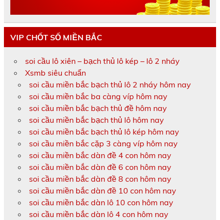
VIP CHỐT SỐ MIỀN BẮC
soi cầu lô xiên – bạch thủ lô kép – lô 2 nháy
Xsmb siêu chuẩn
soi cầu miền bắc bạch thủ lô 2 nháy hôm nay
soi cầu miền bắc ba càng víp hôm nay
soi cầu miền bắc bạch thủ đề hôm nay
soi cầu miền bắc bạch thủ lô hôm nay
soi cầu miền bắc bạch thủ lô kép hôm nay
soi cầu miền bắc cặp 3 càng víp hôm nay
soi cầu miền bắc dàn đề 4 con hôm nay
soi cầu miền bắc dàn đề 6 con hôm nay
soi cầu miền bắc dàn đề 8 con hôm nay
soi cầu miền bắc dàn đề 10 con hôm nay
soi cầu miền bắc dàn lô 10 con hôm nay
soi cầu miền bắc dàn lô 4 con hôm nay