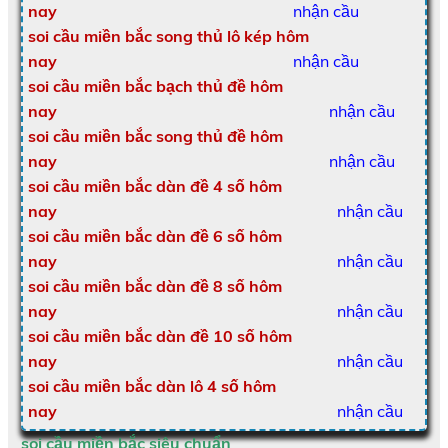
nay
nhận cầu
soi cầu miền bắc song thủ lô kép hôm
nay
nhận cầu
soi cầu miền bắc bạch thủ đề hôm
nay
nhận cầu
soi cầu miền bắc song thủ đề hôm
nay
nhận cầu
soi cầu miền bắc dàn đề 4 số hôm
nay
nhận cầu
soi cầu miền bắc dàn đề 6 số hôm
nay
nhận cầu
soi cầu miền bắc dàn đề 8 số hôm
nay
nhận cầu
soi cầu miền bắc dàn đề 10 số hôm
nay
nhận cầu
soi cầu miền bắc dàn lô 4 số hôm
nay
nhận cầu
soi cầu miền bắc siêu chuẩn