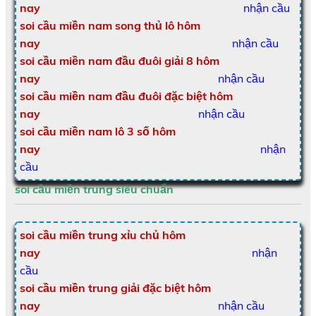
nay
nhận cầu
soi cầu miền nam song thủ lô hôm
nay
nhận cầu
soi cầu miền nam đầu đuôi giải 8 hôm
nay
nhận cầu
soi cầu miền nam đầu đuôi đặc biệt hôm
nay
nhận cầu
soi cầu miền nam lô 3 số hôm
nay
nhận
cầu
soi cầu miền trung siêu chuẩn
soi cầu miền trung xỉu chủ hôm
nay
nhận
cầu
soi cầu miền trung giải đặc biệt hôm
nay
nhận cầu