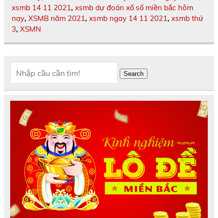
xsmb 14 11 2021
,
xsmb dự đoán xổ số miền bắc hôm
nay
,
XSMB năm 2021
,
xsmb ngay 14 11 2021
,
xsmb thứ
3
,
XSMN
Search