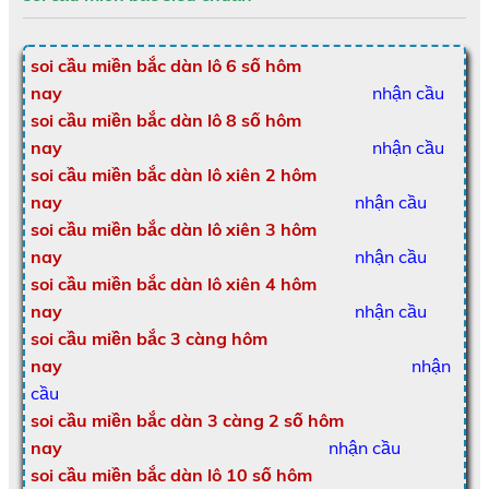
soi cầu miền bắc dàn lô 6 số hôm
nay
nhận cầu
soi cầu miền bắc dàn lô 8 số hôm
nay
nhận cầu
soi cầu miền bắc dàn lô xiên 2 hôm
nay
nhận cầu
soi cầu miền bắc dàn lô xiên 3 hôm
nay
nhận cầu
soi cầu miền bắc dàn lô xiên 4 hôm
nay
nhận cầu
soi cầu miền bắc 3 càng hôm
nay
nhận
cầu
soi cầu miền bắc dàn 3 càng 2 số hôm
nay
nhận cầu
soi cầu miền bắc dàn lô 10 số hôm