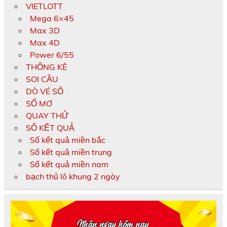
VIETLOTT
Mega 6×45
Max 3D
Max 4D
Power 6/55
THỐNG KÊ
SOI CẦU
DÒ VÉ SỐ
SỔ MƠ
QUAY THỬ
SỐ KẾT QUẢ
Số kết quả miền bắc
Số kết quả miền trung
Số kết quả miền nam
bạch thủ lô khung 2 ngày