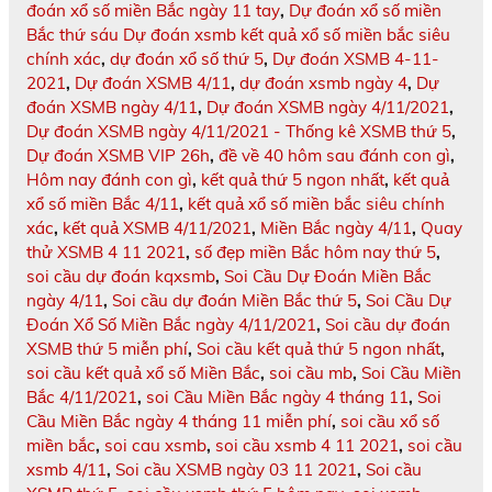
đoán xổ số miền Bắc ngày 11 tay
,
Dự đoán xổ số miền
Bắc thứ sáu Dự đoán xsmb kết quả xổ số miền bắc siêu
chính xác
,
dự đoán xổ số thứ 5
,
Dự đoán XSMB 4-11-
2021
,
Dự đoán XSMB 4/11
,
dự đoán xsmb ngày 4
,
Dự
đoán XSMB ngày 4/11
,
Dự đoán XSMB ngày 4/11/2021
,
Dự đoán XSMB ngày 4/11/2021 - Thống kê XSMB thứ 5
,
Dự đoán XSMB VIP 26h
,
đề về 40 hôm sau đánh con gì
,
Hôm nay đánh con gì
,
kết quả thứ 5 ngon nhất
,
kết quả
xổ số miền Bắc 4/11
,
kết quả xổ số miền bắc siêu chính
xác
,
kết quả XSMB 4/11/2021
,
Miền Bắc ngày 4/11
,
Quay
thử XSMB 4 11 2021
,
số đẹp miền Bắc hôm nay thứ 5
,
soi cầu dự đoán kqxsmb
,
Soi Cầu Dự Đoán Miền Bắc
ngày 4/11
,
Soi cầu dự đoán Miền Bắc thứ 5
,
Soi Cầu Dự
Đoán Xổ Số Miền Bắc ngày 4/11/2021
,
Soi cầu dự đoán
XSMB thứ 5 miễn phí
,
Soi cầu kết quả thứ 5 ngon nhất
,
soi cầu kết quả xổ số Miền Bắc
,
soi cầu mb
,
Soi Cầu Miền
Bắc 4/11/2021
,
soi Cầu Miền Bắc ngày 4 tháng 11
,
Soi
Cầu Miền Bắc ngày 4 tháng 11 miễn phí
,
soi cầu xổ số
miền bắc
,
soi cau xsmb
,
soi cầu xsmb 4 11 2021
,
soi cầu
xsmb 4/11
,
Soi cầu XSMB ngày 03 11 2021
,
Soi cầu