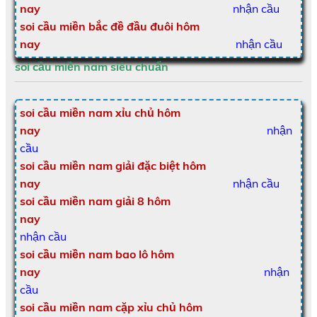
nay
nhận cầu
soi cầu miền bắc đề đầu đuôi hôm
nay
nhận cầu
soi cầu miền nam siêu chuẩn
soi cầu miền nam xỉu chủ hôm
nay
nhận
cầu
soi cầu miền nam giải đặc biệt hôm
nay
nhận cầu
soi cầu miền nam giải 8 hôm
nay
nhận cầu
soi cầu miền nam bao lô hôm
nay
nhận
cầu
soi cầu miền nam cặp xỉu chủ hôm