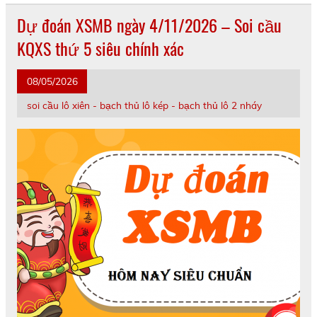
Dự đoán XSMB ngày 4/11/2026 – Soi cầu
KQXS thứ 5 siêu chính xác
08/05/2026
soi cầu lô xiên - bạch thủ lô kép - bạch thủ lô 2 nháy