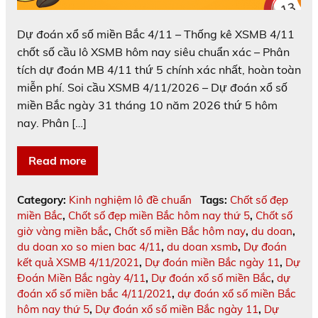
Dự đoán xổ số miền Bắc 4/11 – Thống kê XSMB 4/11
chốt số cầu lô XSMB hôm nay siêu chuẩn xác – Phân
tích dự đoán MB 4/11 thứ 5 chính xác nhất, hoàn toàn
miễn phí. Soi cầu XSMB 4/11/2026 – Dự đoán xổ số
miền Bắc ngày 31 tháng 10 năm 2026 thứ 5 hôm
nay. Phân […]
Read more
Category:
Kinh nghiệm lô đề chuẩn
Tags:
Chốt số đẹp
miền Bắc
,
Chốt số đẹp miền Bắc hôm nay thứ 5
,
Chốt số
giờ vàng miền bắc
,
Chốt số miền Bắc hôm nay
,
du doan
,
du doan xo so mien bac 4/11
,
du doan xsmb
,
Dự đoán
kết quả XSMB 4/11/2021
,
Dự đoán miền Bắc ngày 11
,
Dự
Đoán Miền Bắc ngày 4/11
,
Dự đoán xổ số miền Bắc
,
dự
đoán xổ số miền bắc 4/11/2021
,
dự đoán xổ số miền Bắc
hôm nay thứ 5
,
Dự đoán xổ số miền Bắc ngày 11
,
Dự