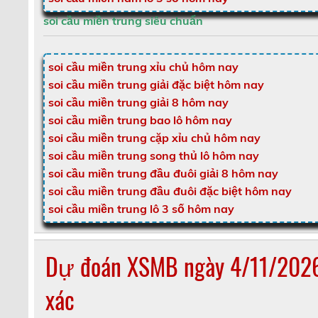
soi cầu miền trung siêu chuẩn
soi cầu miền trung xỉu chủ hôm nay
soi cầu miền trung giải đặc biệt hôm nay
soi cầu miền trung giải 8 hôm nay
soi cầu miền trung bao lô hôm nay
soi cầu miền trung cặp xỉu chủ hôm nay
soi cầu miền trung song thủ lô hôm nay
soi cầu miền trung đầu đuôi giải 8 hôm nay
soi cầu miền trung đầu đuôi đặc biệt hôm nay
soi cầu miền trung lô 3 số hôm nay
Dự đoán XSMB ngày 4/11/2026 
xác