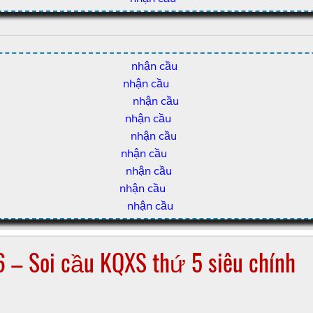
nhận cầu
nhận cầu
nhận cầu
nhận cầu
nhận cầu
nhận cầu
nhận cầu
nhận cầu
nhận cầu
– Soi cầu KQXS thứ 5 siêu chính