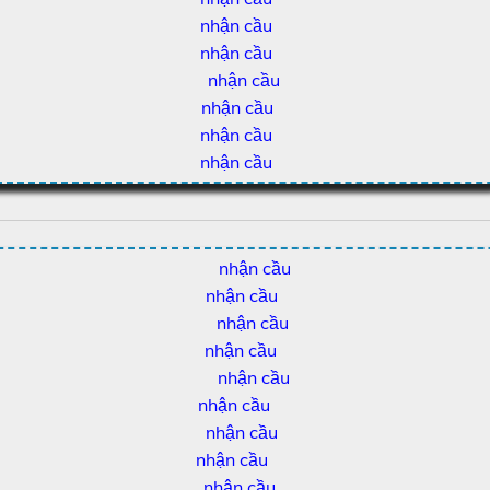
nhận cầu
nhận cầu
nhận cầu
nhận cầu
nhận cầu
nhận cầu
nhận cầu
nhận cầu
nhận cầu
nhận cầu
nhận cầu
nhận cầu
nhận cầu
nhận cầu
nhận cầu