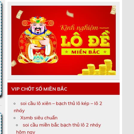
VIP CHỐT SỐ MIỀN BẮC
soi cầu lô xiên – bạch thủ lô kép – lô 2
nháy
Xsmb siêu chuẩn
soi cầu miền bắc bạch thủ lô 2 nháy
hôm nay