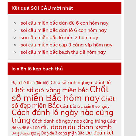
Kết quả SOI CẦU mới nhất
soi cầu miền bắc dàn đề 6 con hôm nay
soi cầu miền bắc dàn lô 6 con hôm nay
soi cầu miền bắc lô xiên 2 hôm nay
soi cầu miền bắc cặp 3 càng víp hôm nay
soi cầu miền bắc bạch thủ đề hôm nay
lo xiên lô kép bạch thủ
Chia sẻ kinh nghiệm đánh lô
Bạc nhớ theo đặc biệt
Chốt
Chốt số giờ vàng miền bắc
số miền Bắc hôm nay
Chốt
số đẹp miền Bắc
Cách bắt lô chuẩn theo ngày
Cách đánh lô ngày nào cũng
trúng
Cách đánh đề ngày nào cũng trúng
Cách
du doan
du doan xsmb
đánh đề ăn 100
Dự đoán kết
Dàn de 3 càng miền Bắc
DÀN 3 càng 192 số