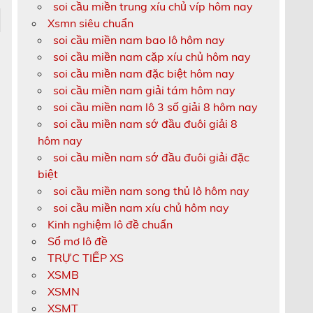
soi cầu miền trung xíu chủ víp hôm nay
Xsmn siêu chuẩn
soi cầu miền nam bao lô hôm nay
soi cầu miền nam cặp xíu chủ hôm nay
soi cầu miền nam đặc biệt hôm nay
soi cầu miền nam giải tám hôm nay
soi cầu miền nam lô 3 số giải 8 hôm nay
soi cầu miền nam sớ đầu đuôi giải 8
hôm nay
soi cầu miền nam sớ đầu đuôi giải đặc
biệt
soi cầu miền nam song thủ lô hôm nay
soi cầu miền nam xíu chủ hôm nay
Kinh nghiệm lô đề chuẩn
Sổ mơ lô đề
TRỰC TIẾP XS
XSMB
XSMN
XSMT