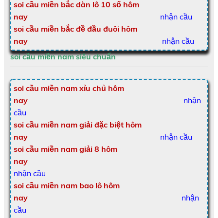
soi cầu miền bắc dàn lô 10 số hôm
nay
nhận cầu
soi cầu miền bắc đề đầu đuôi hôm
nay
nhận cầu
soi cầu miền nam siêu chuẩn
soi cầu miền nam xỉu chủ hôm
nay
nhận
cầu
soi cầu miền nam giải đặc biệt hôm
nay
nhận cầu
soi cầu miền nam giải 8 hôm
nay
nhận cầu
soi cầu miền nam bao lô hôm
nay
nhận
cầu