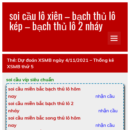
Skip
to
soi cầu lô xiên – bạch thủ lô
content
kép – bạch thủ lô 2 nháy
soi cầu lô xiên – bạch thủ lô kép – bạch thủ lô 2 nháy
Thẻ:
Dự đoán XSMB ngày 4/11/2021 – Thống kê
XSMB thứ 5
soi cầu víp siêu chuẩn
soi cầu miền bắc bạch thủ lô hôm
nay
nhận cầu
soi cầu miền bắc bạch thủ lô 2
nháy
nhận cầu
soi cầu miền bắc song thủ lô hôm
nay
nhận cầu