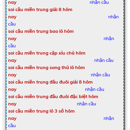
nay
nhận cầu
soi cầu miền trung giải 8 hôm
nay
nhận
cầu
soi cầu miền trung bao lô hôm
nay
nhận
cầu
soi cầu miền trung cặp xỉu chủ hôm
nay
nhận cầu
soi cầu miền trung song thủ lô hôm
nay
nhận cầu
soi cầu miền trung đầu đuôi giải 8 hôm
nay
nhận cầu
soi cầu miền trung đầu đuôi đặc biệt hôm
nay
nhận cầu
soi cầu miền trung lô 3 số hôm
nay
nhận
cầu