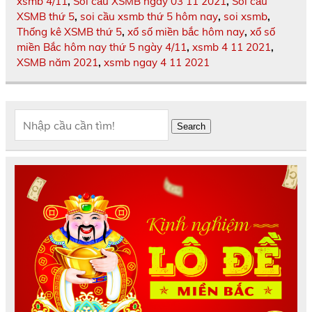
xsmb 4/11
,
Soi cầu XSMB ngày 03 11 2021
,
Soi cầu
XSMB thứ 5
,
soi cầu xsmb thứ 5 hôm nay
,
soi xsmb
,
Thống kê XSMB thứ 5
,
xổ số miền bắc hôm nay
,
xổ số
miền Bắc hôm nay thứ 5 ngày 4/11
,
xsmb 4 11 2021
,
XSMB năm 2021
,
xsmb ngay 4 11 2021
Search