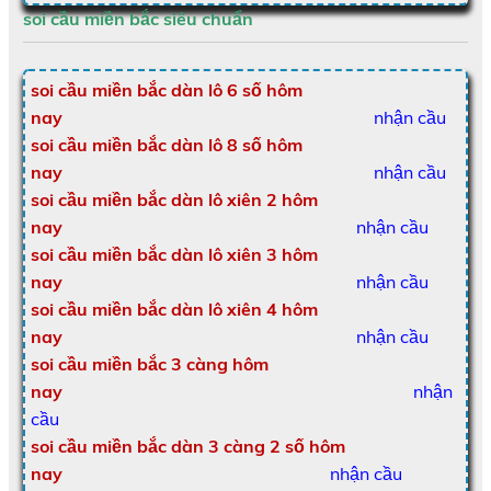
soi cầu miền bắc siêu chuẩn
soi cầu miền bắc dàn lô 6 số hôm
nay
nhận cầu
soi cầu miền bắc dàn lô 8 số hôm
nay
nhận cầu
soi cầu miền bắc dàn lô xiên 2 hôm
nay
nhận cầu
soi cầu miền bắc dàn lô xiên 3 hôm
nay
nhận cầu
soi cầu miền bắc dàn lô xiên 4 hôm
nay
nhận cầu
soi cầu miền bắc 3 càng hôm
nay
nhận
cầu
soi cầu miền bắc dàn 3 càng 2 số hôm
nay
nhận cầu