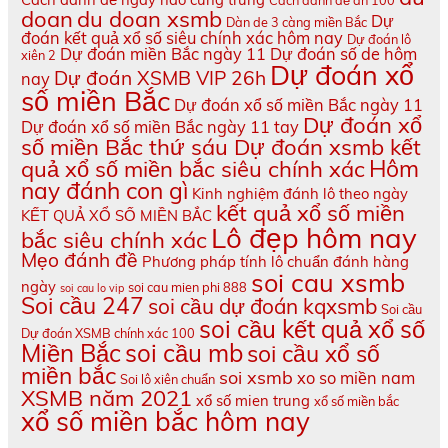
Cách đánh đề ăn 100
doan
du doan xsmb
Dự
Dàn de 3 càng miền Bắc
đoán kết quả xổ số siêu chính xác hôm nay
Dự đoán lô
Dự đoán miền Bắc ngày 11
Dự đoán số de hôm
xiên 2
Dự đoán xổ
Dự đoán XSMB VIP 26h
nay
số miền Bắc
Dự đoán xổ số miền Bắc ngày 11
Dự đoán xổ
Dự đoán xổ số miền Bắc ngày 11 tay
số miền Bắc thứ sáu Dự đoán xsmb kết
Hôm
quả xổ số miền bắc siêu chính xác
nay đánh con gì
Kinh nghiệm đánh lô theo ngày
kết quả xổ số miền
KẾT QUẢ XỔ SỐ MIỀN BẮC
Lô đẹp hôm nay
bắc siêu chính xác
Mẹo đánh đề
Phương pháp tính lô chuẩn đánh hàng
soi cau xsmb
ngày
soi cau mien phi 888
soi cau lo vip
Soi cầu 247
soi cầu dự đoán kqxsmb
Soi cầu
soi cầu kết quả xổ số
Dự đoán XSMB chính xác 100
Miền Bắc
soi cầu mb
soi cầu xổ số
miền bắc
soi xsmb
xo so miền nam
Soi lô xiên chuẩn
XSMB năm 2021
xổ số mien trung
xổ số miền bắc
xổ số miền bắc hôm nay