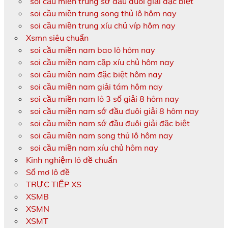
soi cầu miền trung sớ đầu đuôi giải đặc biệt
soi cầu miền trung song thủ lô hôm nay
soi cầu miền trung xíu chủ víp hôm nay
Xsmn siêu chuẩn
soi cầu miền nam bao lô hôm nay
soi cầu miền nam cặp xíu chủ hôm nay
soi cầu miền nam đặc biệt hôm nay
soi cầu miền nam giải tám hôm nay
soi cầu miền nam lô 3 số giải 8 hôm nay
soi cầu miền nam sớ đầu đuôi giải 8 hôm nay
soi cầu miền nam sớ đầu đuôi giải đặc biệt
soi cầu miền nam song thủ lô hôm nay
soi cầu miền nam xíu chủ hôm nay
Kinh nghiệm lô đề chuẩn
Sổ mơ lô đề
TRỰC TIẾP XS
XSMB
XSMN
XSMT