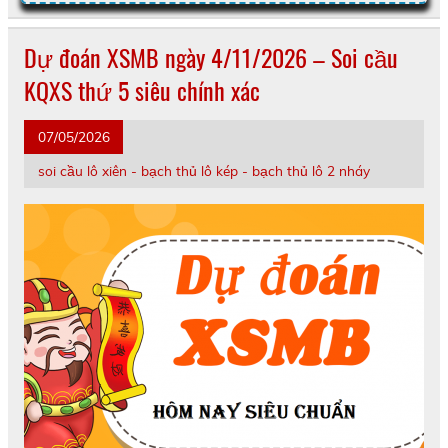
Dự đoán XSMB ngày 4/11/2026 – Soi cầu
KQXS thứ 5 siêu chính xác
07/05/2026
soi cầu lô xiên - bạch thủ lô kép - bạch thủ lô 2 nháy