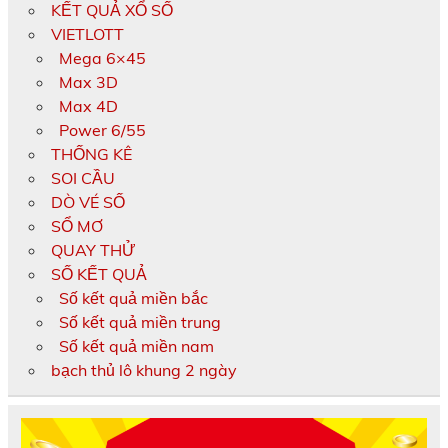
KẾT QUẢ XỔ SỐ
VIETLOTT
Mega 6×45
Max 3D
Max 4D
Power 6/55
THỐNG KÊ
SOI CẦU
DÒ VÉ SỐ
SỔ MƠ
QUAY THỬ
SỐ KẾT QUẢ
Số kết quả miền bắc
Số kết quả miền trung
Số kết quả miền nam
bạch thủ lô khung 2 ngày