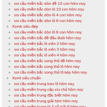
soi cầu miền bắc dàn đề 10 con hôm nay
soi cầu miền bắc dàn lô 10 con hôm nay
soi cầu miền bắc dàn lô 4 con hôm nay
soi cầu miền bắc dàn lô 6 con hôm nay
Xsmb siêu đẹp
soi cầu miền bắc dàn lô 8 con hôm nay
soi cầu miền bắc đề đầu đuôi hôm nay
soi cầu miền bắc lô xiên 2 hôm nay
soi cầu miền bắc lô xiên 3 hôm nay
soi cầu miền bắc lô xiên 4 hôm nay
soi cầu miền bắc song thủ đề hôm nay
soi cầu miền bắc song thủ lô hôm nay
soi cầu miền bắc song thủ lô kép hôm nay
Xsmt siêu chuẩn
soi cầu miền trung bao lô hôm nay
soi cầu miền trung cặp xíu chủ hôm nay
soi cầu miền trung đặc biệt hôm nay
soi cầu miền trung giải tám hôm nay
soi cầu miền trung lô 3 số giải 8 hôm nay