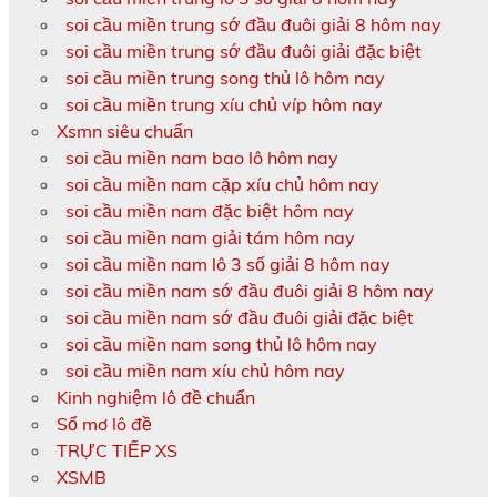
soi cầu miền trung sớ đầu đuôi giải 8 hôm nay
soi cầu miền trung sớ đầu đuôi giải đặc biệt
soi cầu miền trung song thủ lô hôm nay
soi cầu miền trung xíu chủ víp hôm nay
Xsmn siêu chuẩn
soi cầu miền nam bao lô hôm nay
soi cầu miền nam cặp xíu chủ hôm nay
soi cầu miền nam đặc biệt hôm nay
soi cầu miền nam giải tám hôm nay
soi cầu miền nam lô 3 số giải 8 hôm nay
soi cầu miền nam sớ đầu đuôi giải 8 hôm nay
soi cầu miền nam sớ đầu đuôi giải đặc biệt
soi cầu miền nam song thủ lô hôm nay
soi cầu miền nam xíu chủ hôm nay
Kinh nghiệm lô đề chuẩn
Sổ mơ lô đề
TRỰC TIẾP XS
XSMB