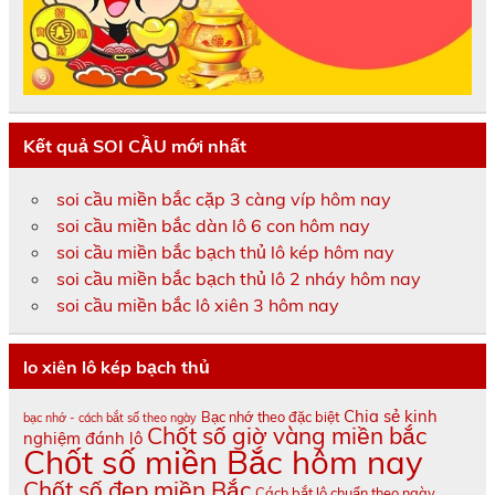
Kết quả SOI CẦU mới nhất
soi cầu miền bắc cặp 3 càng víp hôm nay
soi cầu miền bắc dàn lô 6 con hôm nay
soi cầu miền bắc bạch thủ lô kép hôm nay
soi cầu miền bắc bạch thủ lô 2 nháy hôm nay
soi cầu miền bắc lô xiên 3 hôm nay
lo xiên lô kép bạch thủ
Chia sẻ kinh
Bạc nhớ theo đặc biệt
bạc nhớ - cách bắt số theo ngày
Chốt số giờ vàng miền bắc
nghiệm đánh lô
Chốt số miền Bắc hôm nay
Chốt số đẹp miền Bắc
Cách bắt lô chuẩn theo ngày