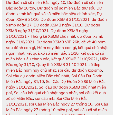
Dự đoán xổ số miền Bắc ngày 10
,
Dự đoán xổ số miền
Bắc ngày 10 tay
,
Dự đoán xổ số miền Bắc thứ sáu Dự
đoán xsmb kết quả xổ số miền bắc siêu chính xác
,
Dự
đoán XSMB 31/10
,
Dự đoán XSMB 31/10/2021
,
dự đoán
xsmb ngày 27
,
Dự đoán XSMB ngày 31/10
,
Dự đoán
XSMB ngày 31/10/2021
,
Dự đoán XSMB ngày
31/10/2021 - Thống kê XSMB chủ nhật
,
dự đoán xsmb
ngày 31/6/2021
,
Dự đoán XSMB VIP 26h
,
đề về 40 hôm
sau đánh con gì
,
Hôm nay đánh con gì
,
kết quả chủ nhật
ngon nhất
,
kết quả xổ số miền Bắc 31/10
,
kết quả xổ số
miền bắc siêu chính xác
,
kết quả XSMB 31/10/2021
,
Miền
Bắc ngày 31/10
,
Quay thử XSMB 31 10 2021
,
số đẹp
miền Bắc hôm nay chủ nhật
,
soi cầu dự đoán kqxsmb
,
Soi cầu dự đoán Miền Bắc chủ nhật
,
Soi Cầu Dự Đoán
Miền Bắc ngày 31/10
,
Soi Cầu Dự Đoán Xổ Số Miền Bắc
ngày 31/10/2021
,
Soi cầu dự đoán XSMB chủ nhật miễn
phí
,
Soi cầu kết quả chủ nhật ngon nhất
,
soi cầu kết quả
xổ số Miền Bắc
,
soi cầu mb
,
Soi Cầu Miền Bắc
31/10/2021
,
soi Cầu Miền Bắc ngày 27 tháng 10
,
Soi Cầu
Miền Bắc ngày 27 tháng 10 miễn phí
,
soi cầu xổ số miền