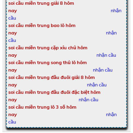
soi cầu miền trung giải 8 hôm
nay
nhận
cầu
soi cầu miền trung bao lô hôm
nay
nhận
cầu
soi cầu miền trung cặp xỉu chủ hôm
nay
nhận cầu
soi cầu miền trung song thủ lô hôm
nay
nhận cầu
soi cầu miền trung đầu đuôi giải 8 hôm
nay
nhận cầu
soi cầu miền trung đầu đuôi đặc biệt hôm
nay
nhận cầu
soi cầu miền trung lô 3 số hôm
nay
nhận
cầu