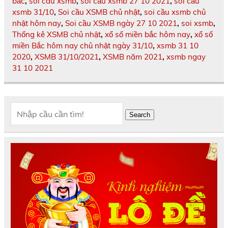
bắc
,
soi cau xsmb
,
soi cầu xsmb 27 10 2021
,
soi cầu
xsmb 31/10
,
Soi cầu XSMB chủ nhật
,
soi cầu xsmb chủ
nhật hôm nay
,
Soi cầu XSMB ngày 27 10 2021
,
soi xsmb
,
Thống kê XSMB chủ nhật
,
xổ số miền bắc hôm nay
,
xổ số
miền Bắc hôm nay chủ nhật ngày 31/10
,
xsmb 31 10
2020
,
XSMB 31/10/2021
,
XSMB năm 2021
,
xsmb ngay
31 10 2021
Search