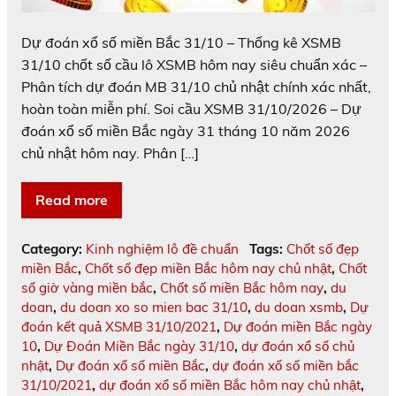
Dự đoán xổ số miền Bắc 31/10 – Thống kê XSMB
31/10 chốt số cầu lô XSMB hôm nay siêu chuẩn xác –
Phân tích dự đoán MB 31/10 chủ nhật chính xác nhất,
hoàn toàn miễn phí. Soi cầu XSMB 31/10/2026 – Dự
đoán xổ số miền Bắc ngày 31 tháng 10 năm 2026
chủ nhật hôm nay. Phân […]
Read more
Category:
Kinh nghiệm lô đề chuẩn
Tags:
Chốt số đẹp
miền Bắc
,
Chốt số đẹp miền Bắc hôm nay chủ nhật
,
Chốt
số giờ vàng miền bắc
,
Chốt số miền Bắc hôm nay
,
du
doan
,
du doan xo so mien bac 31/10
,
du doan xsmb
,
Dự
đoán kết quả XSMB 31/10/2021
,
Dự đoán miền Bắc ngày
10
,
Dự Đoán Miền Bắc ngày 31/10
,
dự đoán xổ số chủ
nhật
,
Dự đoán xổ số miền Bắc
,
dự đoán xổ số miền bắc
31/10/2021
,
dự đoán xổ số miền Bắc hôm nay chủ nhật
,