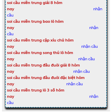
soi cầu miền trung giải 8 hôm
nay
nhận
cầu
soi cầu miền trung bao lô hôm
nay
nhận
cầu
soi cầu miền trung cặp xỉu chủ hôm
nay
nhận cầu
soi cầu miền trung song thủ lô hôm
nay
nhận cầu
soi cầu miền trung đầu đuôi giải 8 hôm
nay
nhận cầu
soi cầu miền trung đầu đuôi đặc biệt hôm
nay
nhận cầu
soi cầu miền trung lô 3 số hôm
nay
nhận
cầu