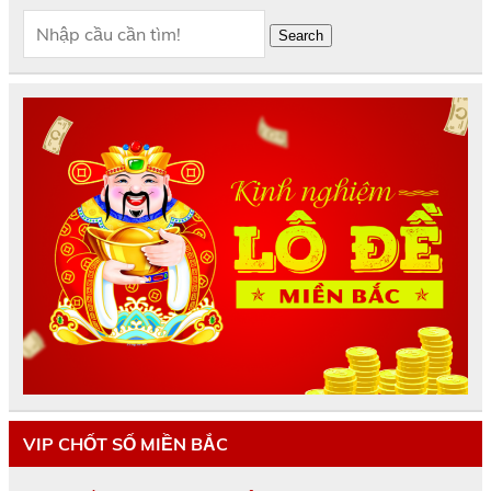
Search
VIP CHỐT SỐ MIỀN BẮC