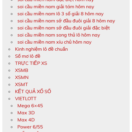
soi cầu miền nam giải tám hôm nay
soi cầu miền nam lô 3 số giải 8 hôm nay
soi cầu miền nam sớ đầu đuôi giải 8 hôm nay
soi cầu miền nam sớ đầu đuôi giải đặc biệt
soi cầu miền nam song thủ lô hôm nay
soi cầu miền nam xíu chủ hôm nay
Kinh nghiệm lô đề chuẩn
Sổ mơ lô đề
TRỰC TIẾP XS
XSMB
XSMN
XSMT
KẾT QUẢ XỔ SỐ
VIETLOTT
Mega 6×45
Max 3D
Max 4D
Power 6/55