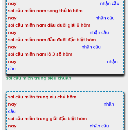
nay
nhận cầu
soi cầu miền nam song thủ lô hôm
nay
nhận cầu
soi cầu miền nam đầu đuôi giải 8 hôm
nay
nhận cầu
soi cầu miền nam đầu đuôi đặc biệt hôm
nay
nhận cầu
soi cầu miền nam lô 3 số hôm
nay
nhận
cầu
soi cầu miền trung siêu chuẩn
soi cầu miền trung xỉu chủ hôm
nay
nhận
cầu
soi cầu miền trung giải đặc biệt hôm
nay
nhận cầu