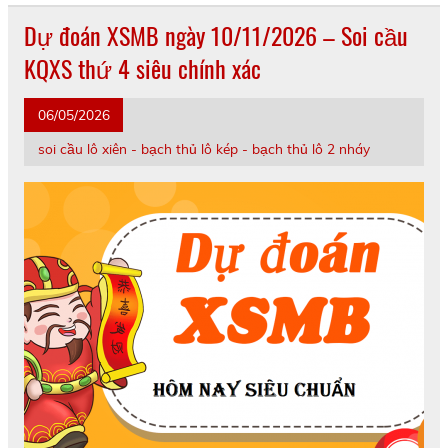
Dự đoán XSMB ngày 10/11/2026 – Soi cầu
KQXS thứ 4 siêu chính xác
06/05/2026
soi cầu lô xiên - bạch thủ lô kép - bạch thủ lô 2 nháy