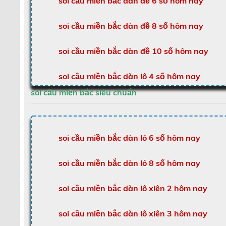
soi cầu miền bắc dàn đề 6 số hôm nay
soi cầu miền bắc dàn đề 8 số hôm nay
soi cầu miền bắc dàn đề 10 số hôm nay
soi cầu miền bắc dàn lô 4 số hôm nay
soi cầu miền bắc siêu chuẩn
soi cầu miền bắc dàn lô 6 số hôm nay
soi cầu miền bắc dàn lô 8 số hôm nay
soi cầu miền bắc dàn lô xiên 2 hôm nay
soi cầu miền bắc dàn lô xiên 3 hôm nay