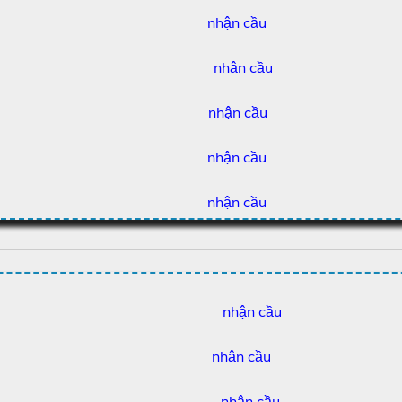
nhận cầu
nhận cầu
nhận cầu
nhận cầu
nhận cầu
nhận cầu
nhận cầu
nhận cầu