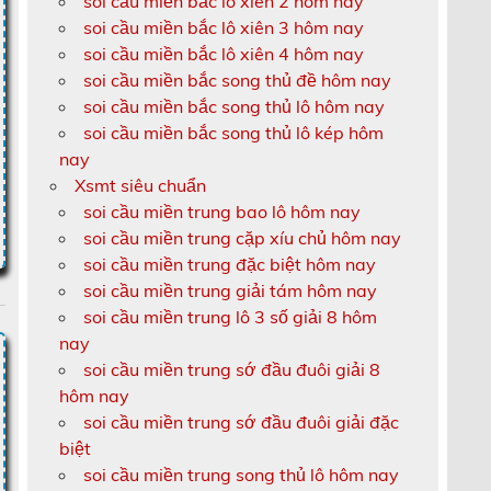
soi cầu miền bắc lô xiên 2 hôm nay
soi cầu miền bắc lô xiên 3 hôm nay
soi cầu miền bắc lô xiên 4 hôm nay
soi cầu miền bắc song thủ đề hôm nay
soi cầu miền bắc song thủ lô hôm nay
soi cầu miền bắc song thủ lô kép hôm
nay
Xsmt siêu chuẩn
soi cầu miền trung bao lô hôm nay
soi cầu miền trung cặp xíu chủ hôm nay
soi cầu miền trung đặc biệt hôm nay
soi cầu miền trung giải tám hôm nay
soi cầu miền trung lô 3 số giải 8 hôm
nay
soi cầu miền trung sớ đầu đuôi giải 8
hôm nay
soi cầu miền trung sớ đầu đuôi giải đặc
biệt
soi cầu miền trung song thủ lô hôm nay