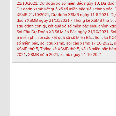
21/10/2021
,
Dự đoán xổ số miền Bắc ngày 10
,
Dự đoán
Dự đoán xsmb kết quả xổ số miền bắc siêu chính xác
,
XSMB 21/10/2021
,
Dự đoán XSMB ngày 11 6 2021
,
Dự
đoán XSMB ngày 21/10/2021 - Thống kê XSMB thứ 5
,
sau đánh con gì
,
kết quả xổ số miền bắc siêu chính xá
Soi Cầu Dự Đoán Xổ Số Miền Bắc ngày 21/10/2021
,
So
5 miễn phí
,
soi cầu kết quả xổ số Miền Bắc
,
Soi cầu KQ
số miền bắc
,
soi cau xsmb
,
soi cầu xsmb 17 10 2021
,
s
XSMB thứ 5
,
Thống kê XSMB thứ 5
,
xổ số miền bắc hô
2021
,
XSMB năm 2021
,
xsmb ngay 21 10 2021