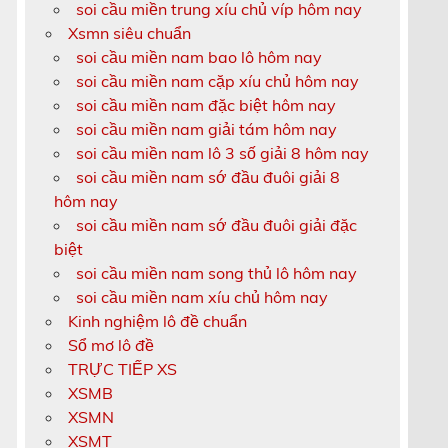
soi cầu miền trung xíu chủ víp hôm nay
Xsmn siêu chuẩn
soi cầu miền nam bao lô hôm nay
soi cầu miền nam cặp xíu chủ hôm nay
soi cầu miền nam đặc biệt hôm nay
soi cầu miền nam giải tám hôm nay
soi cầu miền nam lô 3 số giải 8 hôm nay
soi cầu miền nam sớ đầu đuôi giải 8
hôm nay
soi cầu miền nam sớ đầu đuôi giải đặc
biệt
soi cầu miền nam song thủ lô hôm nay
soi cầu miền nam xíu chủ hôm nay
Kinh nghiệm lô đề chuẩn
Sổ mơ lô đề
TRỰC TIẾP XS
XSMB
XSMN
XSMT