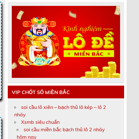
VIP CHỐT SỐ MIỀN BẮC
soi cầu lô xiên – bạch thủ lô kép – lô 2
nháy
Xsmb siêu chuẩn
soi cầu miền bắc bạch thủ lô 2 nháy
hôm nay