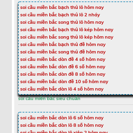
soi cầu miền bắc bạch thủ lô hôm nay
soi cầu miền bắc bạch thủ lô 2 nháy
soi cầu miền bắc song thủ lô hôm nay
soi cầu miền bắc bạch thủ lô kép hôm nay
soi cầu miền bắc song thủ lô kép hôm nay
soi cầu miền bắc bạch thủ đề hôm nay
soi cầu miền bắc song thủ đề hôm nay
soi cầu miền bắc dàn đề 4 số hôm nay
soi cầu miền bắc dàn đề 6 số hôm nay
soi cầu miền bắc dàn đề 8 số hôm nay
soi cầu miền bắc dàn đề 10 số hôm nay
soi cầu miền bắc dàn lô 4 số hôm nay
soi cầu miền bắc siêu chuẩn
soi cầu miền bắc dàn lô 6 số hôm nay
soi cầu miền bắc dàn lô 8 số hôm nay
soi cầu miền bắc dàn lô xiên 2 hôm nay