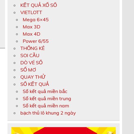
KẾT QUẢ XỔ SỐ
VIETLOTT
Mega 6×45
Max 3D
Max 4D
Power 6/55
THỐNG KÊ
SOI CẦU
DÒ VÉ SỐ
SỔ MƠ
QUAY THỬ
SỐ KẾT QUẢ
Số kết quả miền bắc
Số kết quả miền trung
Số kết quả miền nam
bạch thủ lô khung 2 ngày