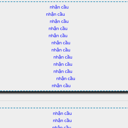
nhận cầu
nhận cầu
nhận cầu
nhận cầu
nhận cầu
nhận cầu
nhận cầu
nhận cầu
nhận cầu
nhận cầu
nhận cầu
nhận cầu
nhận cầu
nhận cầu
nhận cầu