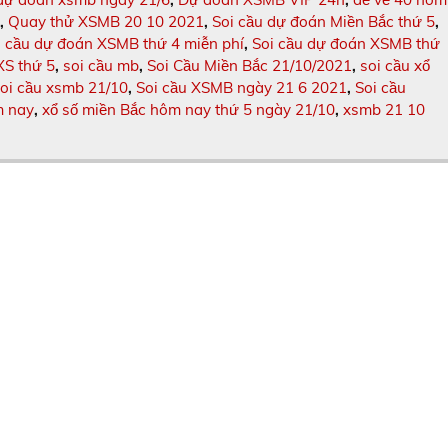
c
,
Quay thử XSMB 20 10 2021
,
Soi cầu dự đoán Miền Bắc thứ 5
,
i cầu dự đoán XSMB thứ 4 miễn phí
,
Soi cầu dự đoán XSMB thứ
XS thứ 5
,
soi cầu mb
,
Soi Cầu Miền Bắc 21/10/2021
,
soi cầu xổ
oi cầu xsmb 21/10
,
Soi cầu XSMB ngày 21 6 2021
,
Soi cầu
m nay
,
xổ số miền Bắc hôm nay thứ 5 ngày 21/10
,
xsmb 21 10