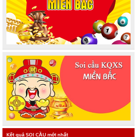
Kết quả SOI CẦU mới nhất