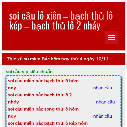
Skip
to
soi cầu lô xiên – bạch thủ lô
content
kép – bạch thủ lô 2 nháy
soi cầu lô xiên – bạch thủ lô kép – bạch thủ lô 2 nháy
Thẻ:
xổ số miền Bắc hôm nay thứ 4 ngày 10/11
soi cầu víp siêu chuẩn
soi cầu miền bắc bạch thủ lô hôm
nay
nhận cầu
soi cầu miền bắc bạch thủ lô 2
nháy
nhận cầu
soi cầu miền bắc song thủ lô hôm
nay
nhận cầu
soi cầu miền bắc bạch thủ lô kép hôm