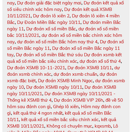
nay
,
Dự đoán giải đặc biệt ngày mai
,
Dự đoán kết quả xổ
số siêu chính xác hôm nay
,
Dự đoán kết quả XSMB
10/11/2021
,
Dự đoán lô xiên 2
,
Dự đoán lô xiên 4 miền
Bắc
,
Dự Đoán Miền Bắc ngày 10/11
,
Dự đoán miền Bắc
ngày 11
,
Dự đoán xổ số miền Bắc
,
dự đoán xổ số miền
bắc 10/11/2021
,
dự đoán xổ số miền bắc chính xác hôm
nay
,
dự đoán xổ số miền Bắc hôm nay thứ 4
,
Dự đoán xổ
số miền Bắc ngày 11
,
Dự đoán xổ số miền Bắc ngày 11
tay
,
Dự đoán xổ số miền Bắc thứ sáu Dự đoán xsmb kết
quả xổ số miền bắc siêu chính xác
,
dự đoán xổ số thứ 4
,
Dự đoán XSMB 10-11-2021
,
Dự đoán XSMB 10/11
,
dự
đoán xsmb chính xác
,
dự đoán xsmb chuẩn
,
dự đoán
xsmb đặc biệt
,
Dự đoán XSMB Minh Ngọc
,
dự đoán xsmb
ngày 10
,
Dự đoán XSMB ngày 10/11
,
Dự đoán XSMB
ngày 10/11/2021
,
Dự đoán XSMB ngày 10/11/2021 -
Thống kê XSMB thứ 4
,
Dự đoán XSMB VIP 26h
,
đề về 50
hôm sau đánh con gì
,
Ghép lô xiên
,
Hôm nay đánh con
gì
,
kết quả thứ 4 ngon nhất
,
kết quả xổ số miền Bắc
10/11
,
kết quả xổ số miền bắc siêu chính xác
,
kết quả
XSMB 10/11/2021
,
Không có chuyên mục
,
kqxsmb
,
Lô