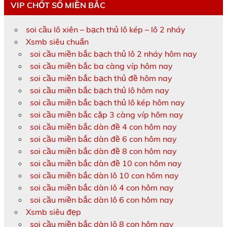
VIP CHỐT SỐ MIỀN BẮC
soi cầu lô xiên – bạch thủ lô kép – lô 2 nháy
Xsmb siêu chuẩn
soi cầu miền bắc bạch thủ lô 2 nháy hôm nay
soi cầu miền bắc ba càng víp hôm nay
soi cầu miền bắc bạch thủ đề hôm nay
soi cầu miền bắc bạch thủ lô hôm nay
soi cầu miền bắc bạch thủ lô kép hôm nay
soi cầu miền bắc cặp 3 càng víp hôm nay
soi cầu miền bắc dàn đề 4 con hôm nay
soi cầu miền bắc dàn đề 6 con hôm nay
soi cầu miền bắc dàn đề 8 con hôm nay
soi cầu miền bắc dàn đề 10 con hôm nay
soi cầu miền bắc dàn lô 10 con hôm nay
soi cầu miền bắc dàn lô 4 con hôm nay
soi cầu miền bắc dàn lô 6 con hôm nay
Xsmb siêu đẹp
soi cầu miền bắc dàn lô 8 con hôm nay