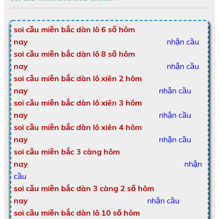
soi cầu miền bắc dàn lô 6 số hôm
nay
nhận cầu
soi cầu miền bắc dàn lô 8 số hôm
nay
nhận cầu
soi cầu miền bắc dàn lô xiên 2 hôm
nay
nhận cầu
soi cầu miền bắc dàn lô xiên 3 hôm
nay
nhận cầu
soi cầu miền bắc dàn lô xiên 4 hôm
nay
nhận cầu
soi cầu miền bắc 3 càng hôm
nay
nhận
cầu
soi cầu miền bắc dàn 3 càng 2 số hôm
nay
nhận cầu
soi cầu miền bắc dàn lô 10 số hôm