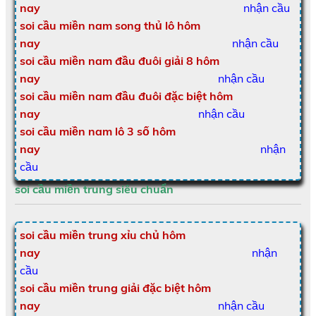
nay
nhận cầu
soi cầu miền nam song thủ lô hôm
nay
nhận cầu
soi cầu miền nam đầu đuôi giải 8 hôm
nay
nhận cầu
soi cầu miền nam đầu đuôi đặc biệt hôm
nay
nhận cầu
soi cầu miền nam lô 3 số hôm
nay
nhận
cầu
soi cầu miền trung siêu chuẩn
soi cầu miền trung xỉu chủ hôm
nay
nhận
cầu
soi cầu miền trung giải đặc biệt hôm
nay
nhận cầu