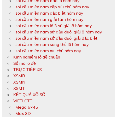
soi cầu miền nam bao lô hôm nay
soi cầu miền nam cặp xíu chủ hôm nay
soi cầu miền nam đặc biệt hôm nay
soi cầu miền nam giải tám hôm nay
soi cầu miền nam lô 3 số giải 8 hôm nay
soi cầu miền nam sớ đầu đuôi giải 8 hôm nay
soi cầu miền nam sớ đầu đuôi giải đặc biệt
soi cầu miền nam song thủ lô hôm nay
soi cầu miền nam xíu chủ hôm nay
Kinh nghiệm lô đề chuẩn
Sổ mơ lô đề
TRỰC TIẾP XS
XSMB
XSMN
XSMT
KẾT QUẢ XỔ SỐ
VIETLOTT
Mega 6×45
Max 3D