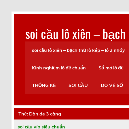
Skip
to
content
soi cầu lô xiên – bạch
soi cầu lô xiên – bạch thủ lô kép – bạch thủ lô 2 
soi cầu lô xiên – bạch thủ lô kép – lô 2 nháy
Kinh nghiệm lô đề chuẩn
Sổ mơ lô đề
THỐNG KÊ
SOI CẦU
DÒ VÉ SỐ
Thẻ:
Dàn de 3 càng
soi cầu víp siêu chuẩn