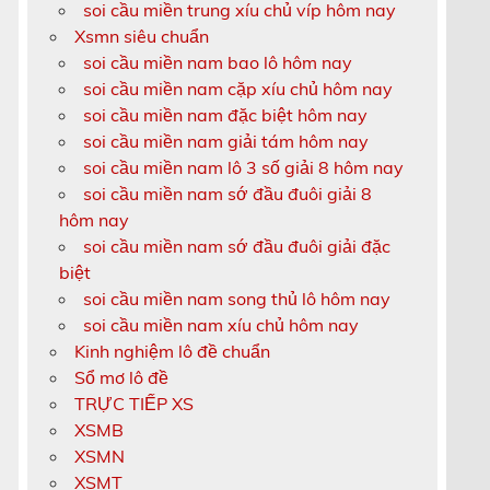
soi cầu miền trung xíu chủ víp hôm nay
Xsmn siêu chuẩn
soi cầu miền nam bao lô hôm nay
soi cầu miền nam cặp xíu chủ hôm nay
soi cầu miền nam đặc biệt hôm nay
soi cầu miền nam giải tám hôm nay
soi cầu miền nam lô 3 số giải 8 hôm nay
soi cầu miền nam sớ đầu đuôi giải 8
hôm nay
soi cầu miền nam sớ đầu đuôi giải đặc
biệt
soi cầu miền nam song thủ lô hôm nay
soi cầu miền nam xíu chủ hôm nay
Kinh nghiệm lô đề chuẩn
Sổ mơ lô đề
TRỰC TIẾP XS
XSMB
XSMN
XSMT