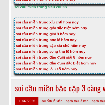
soi cầu miền trung siêu chuẩn
soi cầu miền trung xỉu chủ hôm nay
soi cầu miền trung giải đặc biệt hôm nay
soi cầu miền trung giải 8 hôm nay
soi cầu miền trung bao lô hôm nay
soi cầu miền trung cặp xỉu chủ hôm nay
soi cầu miền trung song thủ lô hôm nay
soi cầu miền trung đầu đuôi giải 8 hôm nay
soi cầu miền trung đầu đuôi đặc biệt hôm nay
soi cầu miền trung lô 3 số hôm nay
soi cầu miền bắc cặp 3 càng 
11/07/2026
soi cầu lô xiên - bạch thủ lô kép - bạch thủ