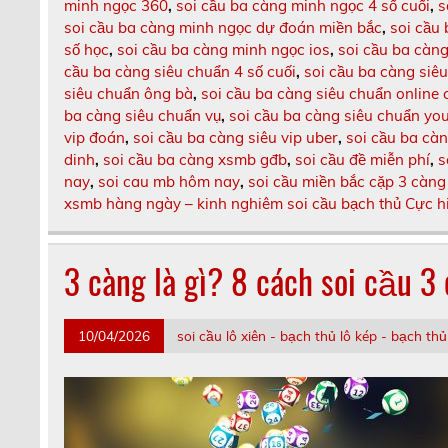
minh ngọc 360
,
soi cầu ba càng minh ngọc 4 số cuối
,
s
soi cầu ba càng minh ngọc dự đoán miền bắc
,
soi cầu
số học
,
soi cầu ba càng minh ngọc ios
,
soi cầu ba càn
cầu ba càng siêu chuẩn 4 số cuối
,
soi cầu ba càng siê
siêu chuẩn ông bà
,
soi cầu ba càng siêu chuẩn online 
ba càng siêu chuẩn vụ
,
soi cầu ba càng siêu chuẩn yo
vip đoán
,
soi cầu ba càng siêu vip uber
,
soi cầu ba càn
dinh
,
soi cầu ba càng xsmb gđb
,
soi cầu đề miễn phí
,
s
nay
,
soi cau mb hôm nay
,
soi cầu miền bắc cặp 3 càng
xsmb hàng ngày – kinh nghiêm soi cầu bạch thủ Cực h
3 càng là gì? 8 cách soi cầu 3
10/04/2026
soi cầu lô xiên - bạch thủ lô kép - bạch thủ