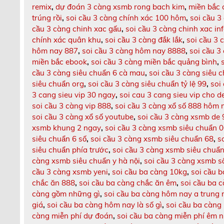
remix
,
dự đoán 3 càng xsmb rong bach kim
,
miền bắc 
trúng rồi
,
soi cầu 3 càng chính xác 100 hôm
,
soi cầu 3
cầu 3 càng chinh xac gấu
,
soi cầu 3 càng chinh xac in
chính xác quân khu
,
soi cầu 3 càng đắk lắk
,
soi cầu 3
hôm nay 887
,
soi cầu 3 càng hôm nay 8888
,
soi cầu 3
miền bắc ebook
,
soi cầu 3 càng miền bắc quảng bình
,
cầu 3 càng siêu chuẩn 6 cà mau
,
soi cầu 3 càng siêu 
siêu chuẩn org
,
soi cầu 3 càng siêu chuẩn tỷ lệ 99
,
soi
3 cang sieu vip 30 ngay
,
soi cau 3 cang sieu vip cho d
soi cầu 3 càng vip 888
,
soi cầu 3 càng xổ số 888 hôm 
soi cầu 3 càng xổ số youtube
,
soi cầu 3 càng xsmb de 
xsmb khung 2 ngay
,
soi cầu 3 càng xsmb siêu chuẩn 
siêu chuẩn 6 số
,
soi cầu 3 càng xsmb siêu chuẩn 68
,
s
siêu chuẩn phía trước
,
soi cầu 3 càng xsmb siêu chuẩn
càng xsmb siêu chuẩn y hà nội
,
soi cầu 3 càng xsmb s
cầu 3 càng xsmb yeni
,
soi cầu ba càng 10kg
,
soi cầu 
chắc ăn 888
,
soi cầu ba càng chắc ăn êm
,
soi cầu ba 
càng gồm những gì
,
soi cầu ba càng hôm nay a trung r
giá
,
soi cầu ba càng hôm nay là số gì
,
soi cầu ba càng
càng miễn phí dự đoán
,
soi cầu ba càng miễn phí êm 