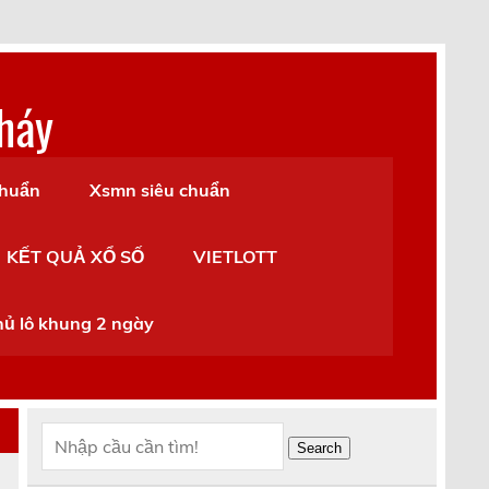
nháy
chuẩn
Xsmn siêu chuẩn
KẾT QUẢ XỔ SỐ
VIETLOTT
hủ lô khung 2 ngày
Search