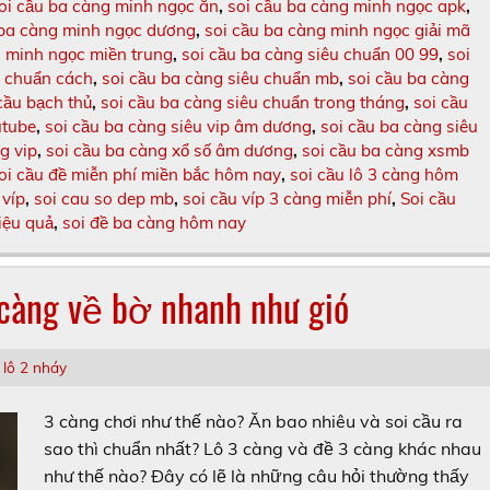
oi cầu ba càng minh ngọc ăn
,
soi cầu ba càng minh ngọc apk
,
 ba càng minh ngọc dương
,
soi cầu ba càng minh ngọc giải mã
g minh ngọc miền trung
,
soi cầu ba càng siêu chuẩn 00 99
,
soi
u chuẩn cách
,
soi cầu ba càng siêu chuẩn mb
,
soi cầu ba càng
cầu bạch thủ
,
soi cầu ba càng siêu chuẩn trong tháng
,
soi cầu
utube
,
soi cầu ba càng siêu vip âm dương
,
soi cầu ba càng siêu
g vip
,
soi cầu ba càng xổ số âm dương
,
soi cầu ba càng xsmb
oi cầu đề miễn phí miền bắc hôm nay
,
soi cầu lô 3 càng hôm
 víp
,
soi cau so dep mb
,
soi cầu víp 3 càng miễn phí
,
Soi cầu
iệu quả
,
soi đề ba càng hôm nay
 càng về bờ nhanh như gió
 lô 2 nháy
3 càng chơi như thế nào? Ăn bao nhiêu và soi cầu ra
sao thì chuẩn nhất? Lô 3 càng và đề 3 càng khác nhau
như thế nào? Đây có lẽ là những câu hỏi thường thấy