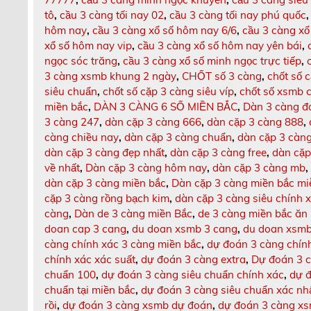
tô
,
cầu 3 càng tối nay 02
,
cầu 3 càng tối nay phú quốc
hôm nay
,
cầu 3 càng xổ số hôm nay 6/6
,
cầu 3 càng x
xổ số hôm nay vip
,
cầu 3 càng xổ số hôm nay yên bái
,
ngọc sóc trăng
,
cầu 3 càng xổ số minh ngọc trực tiếp
,
3 càng xsmb khung 2 ngày
,
CHỐT số 3 càng
,
chốt số 
siêu chuẩn
,
chốt số cặp 3 càng siêu víp
,
chốt số xsmb 
miền bắc
,
DÀN 3 CÀNG 6 SỐ MIỀN BẮC
,
Dàn 3 càng 
3 càng 247
,
dàn cặp 3 càng 666
,
dàn cặp 3 càng 888
,
càng chiều nay
,
dàn cặp 3 càng chuẩn
,
dàn cặp 3 càn
dàn cặp 3 càng đẹp nhất
,
dàn cặp 3 càng free
,
dàn cặp
về nhất
,
Dàn cặp 3 càng hôm nay
,
dàn cặp 3 càng mb
dàn cặp 3 càng miền bắc
,
Dàn cặp 3 càng miền bắc mi
cặp 3 càng rồng bạch kim
,
dàn cặp 3 càng siêu chính 
càng
,
Dàn de 3 càng miền Bắc
,
de 3 càng miền bắc ăn
doan cap 3 cang
,
du doan xsmb 3 cang
,
du doan xsmb
càng chính xác 3 càng miền bắc
,
dự đoán 3 càng chín
chính xác xác suất
,
dự đoán 3 càng extra
,
Dự đoán 3 
chuẩn 100
,
dự đoán 3 càng siêu chuẩn chính xác
,
dự đ
chuẩn tại miền bắc
,
dự đoán 3 càng siêu chuẩn xác nh
rồi
,
dự đoán 3 càng xsmb dự đoán
,
dự đoán 3 càng x