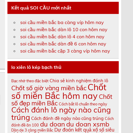
Kết quả SOI CẦU mới nhất
soi cầu miền bắc ba càng víp hôm nay
soi cầu miền bắc dàn lô 10 con hôm nay
soi cầu miền bắc dàn lô 4 con hôm nay
soi cầu miền bắc dàn đề 6 con hôm nay
soi cầu miền bắc cặp 3 càng víp hôm nay
lo xiên lô kép bạch thủ
Chia sẻ kinh nghiệm đánh lô
Bạc nhớ theo đặc biệt
Chốt
Chốt số giờ vàng miền bắc
số miền Bắc hôm nay
Chốt
số đẹp miền Bắc
Cách bắt lô chuẩn theo ngày
Cách đánh lô ngày nào cũng
trúng
Cách đánh đề ngày nào cũng trúng
Cách
du doan
du doan xsmb
đánh đề ăn 100
Dự đoán kết quả xổ số siêu
Dàn de 3 càng miền Bắc