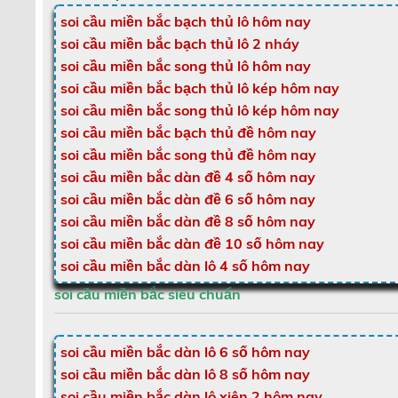
soi cầu miền bắc bạch thủ lô hôm nay
soi cầu miền bắc bạch thủ lô 2 nháy
soi cầu miền bắc song thủ lô hôm nay
soi cầu miền bắc bạch thủ lô kép hôm nay
soi cầu miền bắc song thủ lô kép hôm nay
soi cầu miền bắc bạch thủ đề hôm nay
soi cầu miền bắc song thủ đề hôm nay
soi cầu miền bắc dàn đề 4 số hôm nay
soi cầu miền bắc dàn đề 6 số hôm nay
soi cầu miền bắc dàn đề 8 số hôm nay
soi cầu miền bắc dàn đề 10 số hôm nay
soi cầu miền bắc dàn lô 4 số hôm nay
soi cầu miền bắc siêu chuẩn
soi cầu miền bắc dàn lô 6 số hôm nay
soi cầu miền bắc dàn lô 8 số hôm nay
soi cầu miền bắc dàn lô xiên 2 hôm nay