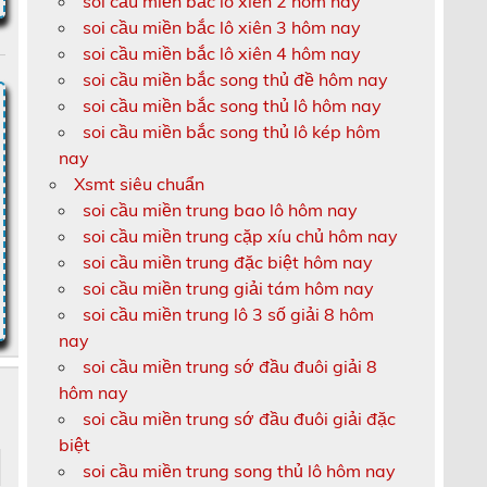
soi cầu miền bắc lô xiên 2 hôm nay
soi cầu miền bắc lô xiên 3 hôm nay
soi cầu miền bắc lô xiên 4 hôm nay
soi cầu miền bắc song thủ đề hôm nay
soi cầu miền bắc song thủ lô hôm nay
soi cầu miền bắc song thủ lô kép hôm
nay
Xsmt siêu chuẩn
soi cầu miền trung bao lô hôm nay
soi cầu miền trung cặp xíu chủ hôm nay
soi cầu miền trung đặc biệt hôm nay
soi cầu miền trung giải tám hôm nay
soi cầu miền trung lô 3 số giải 8 hôm
nay
soi cầu miền trung sớ đầu đuôi giải 8
hôm nay
soi cầu miền trung sớ đầu đuôi giải đặc
biệt
soi cầu miền trung song thủ lô hôm nay