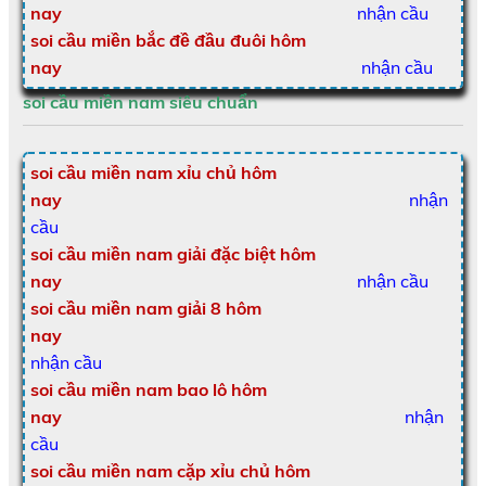
nay
nhận cầu
soi cầu miền bắc đề đầu đuôi hôm
nay
nhận cầu
soi cầu miền nam siêu chuẩn
soi cầu miền nam xỉu chủ hôm
nay
nhận
cầu
soi cầu miền nam giải đặc biệt hôm
nay
nhận cầu
soi cầu miền nam giải 8 hôm
nay
nhận cầu
soi cầu miền nam bao lô hôm
nay
nhận
cầu
soi cầu miền nam cặp xỉu chủ hôm