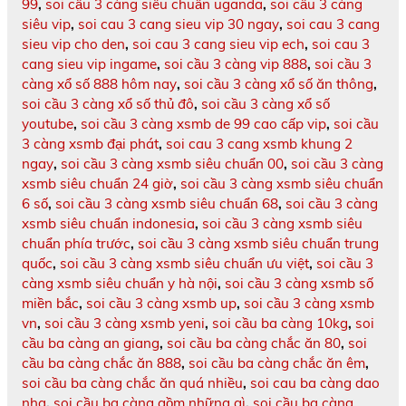
99
,
soi cầu 3 càng siêu chuẩn uganda
,
soi cầu 3 càng
siêu vip
,
soi cau 3 cang sieu vip 30 ngay
,
soi cau 3 cang
sieu vip cho den
,
soi cau 3 cang sieu vip ech
,
soi cau 3
cang sieu vip ingame
,
soi cầu 3 càng vip 888
,
soi cầu 3
càng xổ số 888 hôm nay
,
soi cầu 3 càng xổ số ăn thông
,
soi cầu 3 càng xổ số thủ đô
,
soi cầu 3 càng xổ số
youtube
,
soi cầu 3 càng xsmb de 99 cao cấp vip
,
soi cầu
3 càng xsmb đại phát
,
soi cau 3 cang xsmb khung 2
ngay
,
soi cầu 3 càng xsmb siêu chuẩn 00
,
soi cầu 3 càng
xsmb siêu chuẩn 24 giờ
,
soi cầu 3 càng xsmb siêu chuẩn
6 số
,
soi cầu 3 càng xsmb siêu chuẩn 68
,
soi cầu 3 càng
xsmb siêu chuẩn indonesia
,
soi cầu 3 càng xsmb siêu
chuẩn phía trước
,
soi cầu 3 càng xsmb siêu chuẩn trung
quốc
,
soi cầu 3 càng xsmb siêu chuẩn ưu việt
,
soi cầu 3
càng xsmb siêu chuẩn y hà nội
,
soi cầu 3 càng xsmb số
miền bắc
,
soi cầu 3 càng xsmb up
,
soi cầu 3 càng xsmb
vn
,
soi cầu 3 càng xsmb yeni
,
soi cầu ba càng 10kg
,
soi
cầu ba càng an giang
,
soi cầu ba càng chắc ăn 80
,
soi
cầu ba càng chắc ăn 888
,
soi cầu ba càng chắc ăn êm
,
soi cầu ba càng chắc ăn quá nhiều
,
soi cau ba càng dao
nha
,
soi cầu ba càng gồm những gì
,
soi cầu ba càng