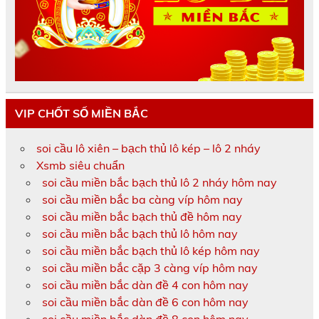
VIP CHỐT SỐ MIỀN BẮC
soi cầu lô xiên – bạch thủ lô kép – lô 2 nháy
Xsmb siêu chuẩn
soi cầu miền bắc bạch thủ lô 2 nháy hôm nay
soi cầu miền bắc ba càng víp hôm nay
soi cầu miền bắc bạch thủ đề hôm nay
soi cầu miền bắc bạch thủ lô hôm nay
soi cầu miền bắc bạch thủ lô kép hôm nay
soi cầu miền bắc cặp 3 càng víp hôm nay
soi cầu miền bắc dàn đề 4 con hôm nay
soi cầu miền bắc dàn đề 6 con hôm nay
soi cầu miền bắc dàn đề 8 con hôm nay