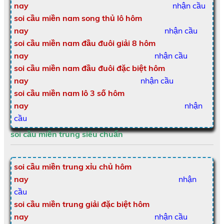
nay
nhận cầu
soi cầu miền nam song thủ lô hôm
nay
nhận cầu
soi cầu miền nam đầu đuôi giải 8 hôm
nay
nhận cầu
soi cầu miền nam đầu đuôi đặc biệt hôm
nay
nhận cầu
soi cầu miền nam lô 3 số hôm
nay
nhận
cầu
soi cầu miền trung siêu chuẩn
soi cầu miền trung xỉu chủ hôm
nay
nhận
cầu
soi cầu miền trung giải đặc biệt hôm
nay
nhận cầu