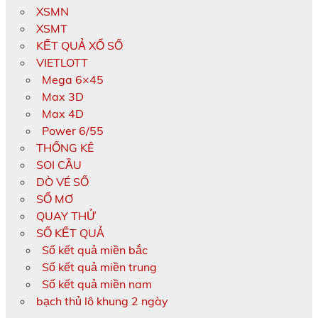
XSMN
XSMT
KẾT QUẢ XỔ SỐ
VIETLOTT
Mega 6×45
Max 3D
Max 4D
Power 6/55
THỐNG KÊ
SOI CẦU
DÒ VÉ SỐ
SỔ MƠ
QUAY THỬ
SỐ KẾT QUẢ
Số kết quả miền bắc
Số kết quả miền trung
Số kết quả miền nam
bạch thủ lô khung 2 ngày