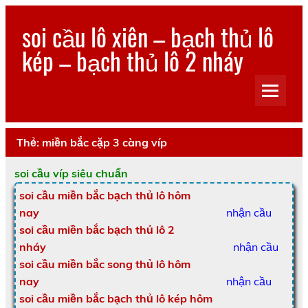
Skip
to
soi cầu lô xiên – bạch thủ lô
content
kép – bạch thủ lô 2 nháy
soi cầu lô xiên – bạch thủ lô kép – bạch thủ lô 2 nháy
Thẻ:
miền bắc cặp 3 càng víp
soi cầu víp siêu chuẩn
soi cầu miền bắc bạch thủ lô hôm
nay
nhận cầu
soi cầu miền bắc bạch thủ lô 2
nháy
nhận cầu
soi cầu miền bắc song thủ lô hôm
nay
nhận cầu
soi cầu miền bắc bạch thủ lô kép hôm