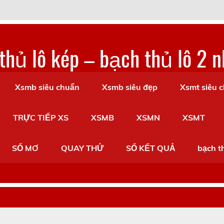
 thủ lô kép – bạch thủ lô 2 
nháy
Xsmb siêu chuẩn
Xsmb siêu đẹp
Xsmt siêu 
TRỰC TIẾP XS
XSMB
XSMN
XSMT
SỔ MƠ
QUAY THỬ
SỐ KẾT QUẢ
bạch t