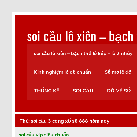
Skip
to
content
soi cầu lô xiên – bạch
soi cầu lô xiên – bạch thủ lô kép – bạch thủ lô 2 
soi cầu lô xiên – bạch thủ lô kép – lô 2 nháy
Kinh nghiệm lô đề chuẩn
Sổ mơ lô đề
THỐNG KÊ
SOI CẦU
DÒ VÉ SỐ
Thẻ:
soi cầu 3 càng xổ số 888 hôm nay
soi cầu víp siêu chuẩn