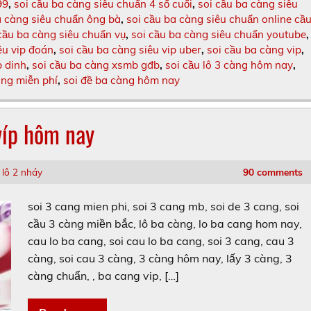
99
,
soi cầu ba càng siêu chuẩn 4 số cuối
,
soi cầu ba càng siêu
a càng siêu chuẩn ông bà
,
soi cầu ba càng siêu chuẩn online cầ
cầu ba càng siêu chuẩn vụ
,
soi cầu ba càng siêu chuẩn youtube
,
êu vip đoán
,
soi cầu ba càng siêu vip uber
,
soi cầu ba càng vip
,
b dinh
,
soi cầu ba càng xsmb gđb
,
soi cầu lô 3 càng hôm nay
,
àng miễn phí
,
soi đề ba càng hôm nay
víp hôm nay
 lô 2 nháy
90 comments
soi 3 cang mien phi, soi 3 cang mb, soi de 3 cang, soi
cầu 3 càng miền bắc, lô ba càng, lo ba cang hom nay,
cau lo ba cang, soi cau lo ba cang, soi 3 cang, cau 3
càng, soi cau 3 càng, 3 càng hôm nay, lấy 3 càng, 3
càng chuẩn, , ba cang vip, […]