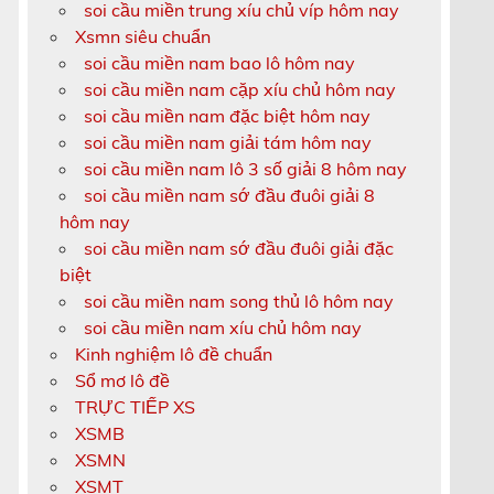
soi cầu miền trung xíu chủ víp hôm nay
Xsmn siêu chuẩn
n
soi cầu miền nam bao lô hôm nay
soi cầu miền nam cặp xíu chủ hôm nay
soi cầu miền nam đặc biệt hôm nay
soi cầu miền nam giải tám hôm nay
soi cầu miền nam lô 3 số giải 8 hôm nay
soi cầu miền nam sớ đầu đuôi giải 8
hôm nay
soi cầu miền nam sớ đầu đuôi giải đặc
biệt
soi cầu miền nam song thủ lô hôm nay
soi cầu miền nam xíu chủ hôm nay
Kinh nghiệm lô đề chuẩn
Sổ mơ lô đề
TRỰC TIẾP XS
XSMB
XSMN
XSMT