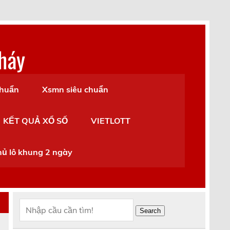
nháy
chuẩn
Xsmn siêu chuẩn
KẾT QUẢ XỔ SỐ
VIETLOTT
hủ lô khung 2 ngày
Search