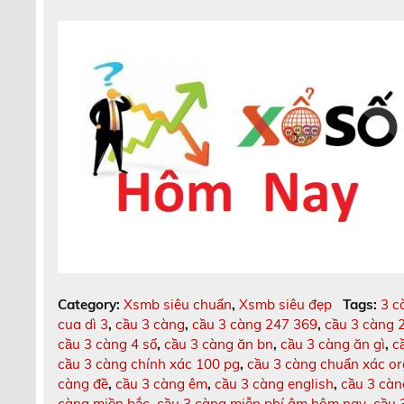
Category:
Xsmb siêu chuẩn
,
Xsmb siêu đẹp
Tags:
3 c
cua dì 3
,
cầu 3 càng
,
cầu 3 càng 247 369
,
cầu 3 càng 
cầu 3 càng 4 số
,
cầu 3 càng ăn bn
,
cầu 3 càng ăn gì
,
c
cầu 3 càng chính xác 100 pg
,
cầu 3 càng chuẩn xác or
càng đề
,
cầu 3 càng êm
,
cầu 3 càng english
,
cầu 3 càn
càng miền bắc
,
cầu 3 càng miễn phí âm hôm nay
,
cầu 