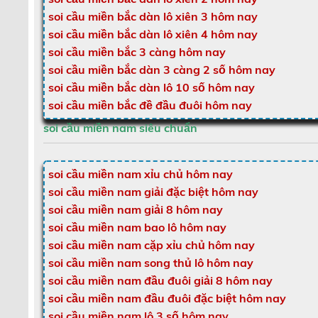
soi cầu miền bắc dàn lô xiên 3 hôm nay
soi cầu miền bắc dàn lô xiên 4 hôm nay
soi cầu miền bắc 3 càng hôm nay
soi cầu miền bắc dàn 3 càng 2 số hôm nay
soi cầu miền bắc dàn lô 10 số hôm nay
soi cầu miền bắc đề đầu đuôi hôm nay
soi cầu miền nam siêu chuẩn
soi cầu miền nam xỉu chủ hôm nay
soi cầu miền nam giải đặc biệt hôm nay
soi cầu miền nam giải 8 hôm nay
soi cầu miền nam bao lô hôm nay
soi cầu miền nam cặp xỉu chủ hôm nay
soi cầu miền nam song thủ lô hôm nay
soi cầu miền nam đầu đuôi giải 8 hôm nay
soi cầu miền nam đầu đuôi đặc biệt hôm nay
soi cầu miền nam lô 3 số hôm nay