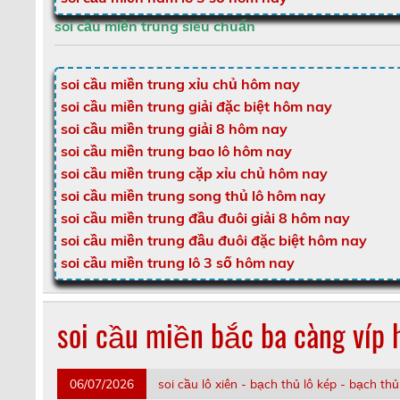
soi cầu miền trung siêu chuẩn
soi cầu miền trung xỉu chủ hôm nay
soi cầu miền trung giải đặc biệt hôm nay
soi cầu miền trung giải 8 hôm nay
soi cầu miền trung bao lô hôm nay
soi cầu miền trung cặp xỉu chủ hôm nay
soi cầu miền trung song thủ lô hôm nay
soi cầu miền trung đầu đuôi giải 8 hôm nay
soi cầu miền trung đầu đuôi đặc biệt hôm nay
soi cầu miền trung lô 3 số hôm nay
soi cầu miền bắc ba càng víp
06/07/2026
soi cầu lô xiên - bạch thủ lô kép - bạch thủ