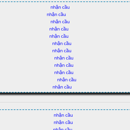
nhận cầu
nhận cầu
nhận cầu
nhận cầu
nhận cầu
nhận cầu
nhận cầu
nhận cầu
nhận cầu
nhận cầu
nhận cầu
nhận cầu
nhận cầu
nhận cầu
nhận cầu