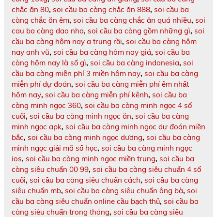
chắc ăn 80
,
soi cầu ba càng chắc ăn 888
,
soi cầu ba
càng chắc ăn êm
,
soi cầu ba càng chắc ăn quá nhiều
,
soi
cau ba càng dao nha
,
soi cầu ba càng gồm những gì
,
soi
cầu ba càng hôm nay a trung rồi
,
soi cầu ba càng hôm
nay anh vũ
,
soi cầu ba càng hôm nay giá
,
soi cầu ba
càng hôm nay là số gì
,
soi cầu ba càng indonesia
,
soi
cầu ba càng miễn phí 3 miền hôm nay
,
soi cầu ba càng
miễn phí dự đoán
,
soi cầu ba càng miễn phí êm nhất
hôm nay
,
soi cầu ba càng miễn phí kênh
,
soi cầu ba
càng minh ngọc 360
,
soi cầu ba càng minh ngọc 4 số
cuối
,
soi cầu ba càng minh ngọc ăn
,
soi cầu ba càng
minh ngọc apk
,
soi cầu ba càng minh ngọc dự đoán miền
bắc
,
soi cầu ba càng minh ngọc dương
,
soi cầu ba càng
minh ngọc giải mã số học
,
soi cầu ba càng minh ngọc
ios
,
soi cầu ba càng minh ngọc miền trung
,
soi cầu ba
càng siêu chuẩn 00 99
,
soi cầu ba càng siêu chuẩn 4 số
cuối
,
soi cầu ba càng siêu chuẩn cách
,
soi cầu ba càng
siêu chuẩn mb
,
soi cầu ba càng siêu chuẩn ông bà
,
soi
cầu ba càng siêu chuẩn online cầu bạch thủ
,
soi cầu ba
càng siêu chuẩn trong tháng
,
soi cầu ba càng siêu