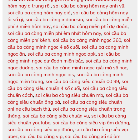
hôm nay a trung rồi
,
soi cầu ba càng hôm nay anh vũ
,
soi cầu ba càng hôm nay giá
,
soi cầu ba càng hôm nay
là số gì
,
soi cầu ba càng indonesia
,
soi cầu ba càng miễn
phí 3 miền hôm nay
,
soi cầu ba càng miễn phí dự đoán
,
soi cầu ba càng miễn phí êm nhất hôm nay
,
soi cầu ba
càng miễn phí kênh
,
soi cầu ba càng minh ngọc 360
,
soi
cầu ba càng minh ngọc 4 số cuối
,
soi cầu ba càng minh
ngọc ăn
,
soi cầu ba càng minh ngọc apk
,
soi cầu ba
càng minh ngọc dự đoán miền bắc
,
soi cầu ba càng minh
ngọc dương
,
soi cầu ba càng minh ngọc giải mã số học
,
soi cầu ba càng minh ngọc ios
,
soi cầu ba càng minh
ngọc miền trung
,
soi cầu ba càng siêu chuẩn 00 99
,
soi
cầu ba càng siêu chuẩn 4 số cuối
,
soi cầu ba càng siêu
chuẩn cách
,
soi cầu ba càng siêu chuẩn mb
,
soi cầu ba
càng siêu chuẩn ông bà
,
soi cầu ba càng siêu chuẩn
online cầu bạch thủ
,
soi cầu ba càng siêu chuẩn trong
tháng
,
soi cầu ba càng siêu chuẩn vụ
,
soi cầu ba càng
siêu chuẩn youtube
,
soi cầu ba càng siêu vip âm dương
,
soi cầu ba càng siêu vip đoán
,
soi cầu ba càng siêu vip
uber
,
soi cầu ba càng vip
,
soi cầu ba càng xổ số âm