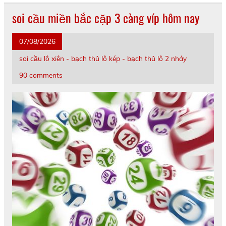
soi cầu miền bắc cặp 3 càng víp hôm nay
07/08/2026
soi cầu lô xiên - bạch thủ lô kép - bạch thủ lô 2 nháy
90 comments