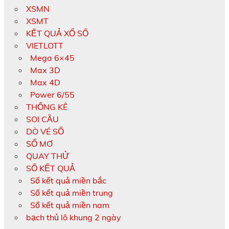
XSMN
XSMT
KẾT QUẢ XỔ SỐ
VIETLOTT
Mega 6×45
Max 3D
Max 4D
Power 6/55
THỐNG KÊ
SOI CẦU
DÒ VÉ SỐ
SỔ MƠ
QUAY THỬ
SỐ KẾT QUẢ
Số kết quả miền bắc
Số kết quả miền trung
Số kết quả miền nam
bạch thủ lô khung 2 ngày