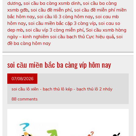
dương
,
soi cầu ba càng xsmb dinh
,
soi cầu ba càng
xsmb gđb
,
soi cầu đề miễn phí
,
soi cầu đề miễn phí miền
bắc hôm nay
,
soi cầu lô 3 càng hôm nay
,
soi cau mb
hôm nay
,
soi cầu miền bắc cặp 3 càng víp
,
soi cau so
dep mb
,
soi cầu víp 3 càng miễn phí
,
Soi cầu xsmb hàng
ngày – kinh nghiêm soi cầu bạch thủ Cực hiệu quả
,
soi
đề ba càng hôm nay
soi cầu miền bắc ba càng víp hôm nay
07/08/2026
soi cầu lô xiên - bạch thủ lô kép - bạch thủ lô 2 nháy
88 comments