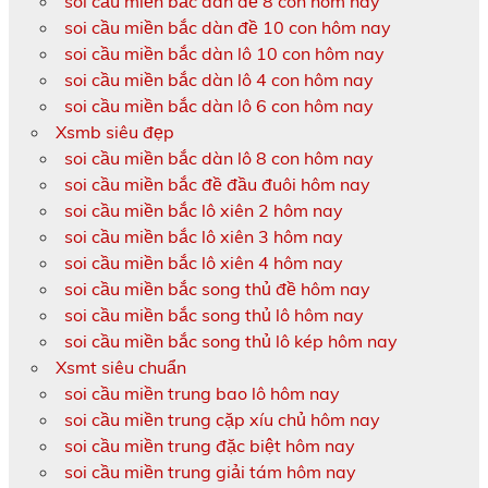
soi cầu miền bắc dàn đề 8 con hôm nay
soi cầu miền bắc dàn đề 10 con hôm nay
soi cầu miền bắc dàn lô 10 con hôm nay
soi cầu miền bắc dàn lô 4 con hôm nay
soi cầu miền bắc dàn lô 6 con hôm nay
Xsmb siêu đẹp
soi cầu miền bắc dàn lô 8 con hôm nay
soi cầu miền bắc đề đầu đuôi hôm nay
soi cầu miền bắc lô xiên 2 hôm nay
soi cầu miền bắc lô xiên 3 hôm nay
soi cầu miền bắc lô xiên 4 hôm nay
soi cầu miền bắc song thủ đề hôm nay
soi cầu miền bắc song thủ lô hôm nay
soi cầu miền bắc song thủ lô kép hôm nay
Xsmt siêu chuẩn
soi cầu miền trung bao lô hôm nay
soi cầu miền trung cặp xíu chủ hôm nay
soi cầu miền trung đặc biệt hôm nay
soi cầu miền trung giải tám hôm nay