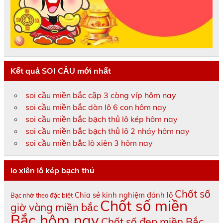
Kết quả SOI CẦU mới nhất
soi cầu miền bắc cặp 3 càng víp hôm nay
soi cầu miền bắc dàn lô 6 con hôm nay
soi cầu miền bắc bạch thủ lô kép hôm nay
soi cầu miền bắc bạch thủ lô 2 nháy hôm nay
soi cầu miền bắc lô xiên 3 hôm nay
lo xiên lô kép bạch thủ
Chốt số
Chia sẻ kinh nghiệm đánh lô
Bạc nhớ theo đặc biệt
Chốt số miền
giờ vàng miền bắc
Bắc hôm nay
Chốt số đẹp miền Bắc