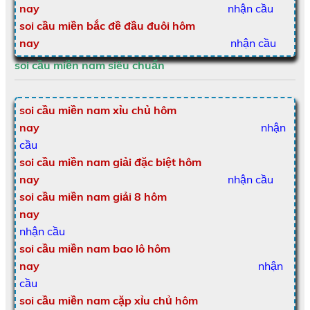
nay
nhận cầu
soi cầu miền bắc đề đầu đuôi hôm
nay
nhận cầu
soi cầu miền nam siêu chuẩn
soi cầu miền nam xỉu chủ hôm
nay
nhận
cầu
soi cầu miền nam giải đặc biệt hôm
nay
nhận cầu
soi cầu miền nam giải 8 hôm
nay
nhận cầu
soi cầu miền nam bao lô hôm
nay
nhận
cầu
soi cầu miền nam cặp xỉu chủ hôm