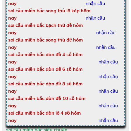
nay
nhận cầu
soi cầu miền bắc song thủ lô kép hôm
nay
nhận cầu
soi cầu miền bắc bạch thủ đề hôm
nay
nhận cầu
soi cầu miền bắc song thủ đề hôm
nay
nhận cầu
soi cầu miền bắc dàn đề 4 số hôm
nay
nhận cầu
soi cầu miền bắc dàn đề 6 số hôm
nay
nhận cầu
soi cầu miền bắc dàn đề 8 số hôm
nay
nhận cầu
soi cầu miền bắc dàn đề 10 số hôm
nay
nhận cầu
soi cầu miền bắc dàn lô 4 số hôm
nay
nhận cầu
soi cầu miền bắc siêu chuẩn