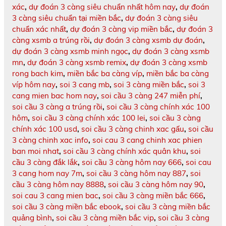
xác
,
dự đoán 3 càng siêu chuẩn nhất hôm nay
,
dự đoán
3 càng siêu chuẩn tại miền bắc
,
dự đoán 3 càng siêu
chuẩn xác nhất
,
dự đoán 3 càng vip miền bắc
,
dự đoán 3
càng xsmb a trúng rồi
,
dự đoán 3 càng xsmb dự đoán
,
dự đoán 3 càng xsmb minh ngọc
,
dự đoán 3 càng xsmb
mn
,
dự đoán 3 càng xsmb remix
,
dự đoán 3 càng xsmb
rong bach kim
,
miền bắc ba càng víp
,
miền bắc ba càng
víp hôm nay
,
soi 3 cang mb
,
soi 3 càng miền bắc
,
soi 3
cang mien bac hom nay
,
soi cầu 3 càng 247 miễn phí
,
soi cầu 3 càng a trúng rồi
,
soi cầu 3 càng chính xác 100
hôm
,
soi cầu 3 càng chính xác 100 lei
,
soi cầu 3 càng
chính xác 100 usd
,
soi cầu 3 càng chinh xac gấu
,
soi cầu
3 càng chinh xac info
,
soi cau 3 cang chinh xac phien
ban moi nhat
,
soi cầu 3 càng chính xác quân khu
,
soi
cầu 3 càng đắk lắk
,
soi cầu 3 càng hôm nay 666
,
soi cau
3 cang hom nay 7m
,
soi cầu 3 càng hôm nay 887
,
soi
cầu 3 càng hôm nay 8888
,
soi cầu 3 càng hôm nay 90
,
soi cau 3 cang mien bac
,
soi cầu 3 càng miền bắc 666
,
soi cầu 3 càng miền bắc ebook
,
soi cầu 3 càng miền bắc
quảng bình
,
soi cầu 3 càng miền bắc vip
,
soi cầu 3 càng