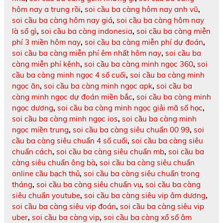
hôm nay a trung rồi
,
soi cầu ba càng hôm nay anh vũ
,
soi cầu ba càng hôm nay giá
,
soi cầu ba càng hôm nay
là số gì
,
soi cầu ba càng indonesia
,
soi cầu ba càng miễn
phí 3 miền hôm nay
,
soi cầu ba càng miễn phí dự đoán
,
soi cầu ba càng miễn phí êm nhất hôm nay
,
soi cầu ba
càng miễn phí kênh
,
soi cầu ba càng minh ngọc 360
,
soi
cầu ba càng minh ngọc 4 số cuối
,
soi cầu ba càng minh
ngọc ăn
,
soi cầu ba càng minh ngọc apk
,
soi cầu ba
càng minh ngọc dự đoán miền bắc
,
soi cầu ba càng minh
ngọc dương
,
soi cầu ba càng minh ngọc giải mã số học
,
soi cầu ba càng minh ngọc ios
,
soi cầu ba càng minh
ngọc miền trung
,
soi cầu ba càng siêu chuẩn 00 99
,
soi
cầu ba càng siêu chuẩn 4 số cuối
,
soi cầu ba càng siêu
chuẩn cách
,
soi cầu ba càng siêu chuẩn mb
,
soi cầu ba
càng siêu chuẩn ông bà
,
soi cầu ba càng siêu chuẩn
online cầu bạch thủ
,
soi cầu ba càng siêu chuẩn trong
tháng
,
soi cầu ba càng siêu chuẩn vụ
,
soi cầu ba càng
siêu chuẩn youtube
,
soi cầu ba càng siêu vip âm dương
,
soi cầu ba càng siêu vip đoán
,
soi cầu ba càng siêu vip
uber
,
soi cầu ba càng vip
,
soi cầu ba càng xổ số âm