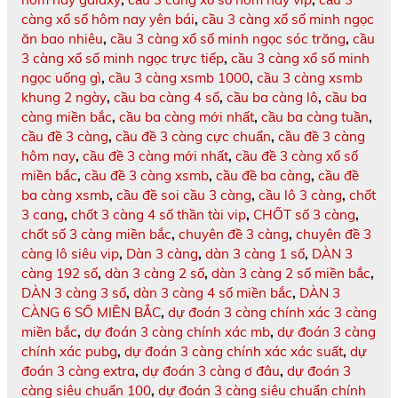
càng xổ số hôm nay yên bái
,
cầu 3 càng xổ số minh ngọc
ăn bao nhiêu
,
cầu 3 càng xổ số minh ngọc sóc trăng
,
cầu
3 càng xổ số minh ngọc trực tiếp
,
cầu 3 càng xổ số minh
ngọc uống gì
,
cầu 3 càng xsmb 1000
,
cầu 3 càng xsmb
khung 2 ngày
,
cầu ba càng 4 số
,
cầu ba càng lô
,
cầu ba
càng miền bắc
,
cầu ba càng mới nhất
,
cầu ba càng tuần
,
cầu đề 3 càng
,
cầu đề 3 càng cực chuẩn
,
cầu đề 3 càng
hôm nay
,
cầu đề 3 càng mới nhất
,
cầu đề 3 càng xổ số
miền bắc
,
cầu đề 3 càng xsmb
,
cầu đề ba càng
,
cầu đề
ba càng xsmb
,
cầu đề soi cầu 3 càng
,
cầu lô 3 càng
,
chốt
3 cang
,
chốt 3 càng 4 số thần tài vip
,
CHỐT số 3 càng
,
chốt số 3 càng miền bắc
,
chuyên đề 3 càng
,
chuyên đề 3
càng lô siêu vip
,
Dàn 3 càng
,
dàn 3 càng 1 số
,
DÀN 3
càng 192 số
,
dàn 3 càng 2 số
,
dàn 3 càng 2 số miền bắc
,
DÀN 3 càng 3 số
,
dàn 3 càng 4 số miền bắc
,
DÀN 3
CÀNG 6 SỐ MIỀN BẮC
,
dự đoán 3 càng chính xác 3 càng
miền bắc
,
dự đoán 3 càng chính xác mb
,
dự đoán 3 càng
chính xác pubg
,
dự đoán 3 càng chính xác xác suất
,
dự
đoán 3 càng extra
,
dự đoán 3 càng ơ đâu
,
dự đoán 3
càng siêu chuẩn 100
,
dự đoán 3 càng siêu chuẩn chính