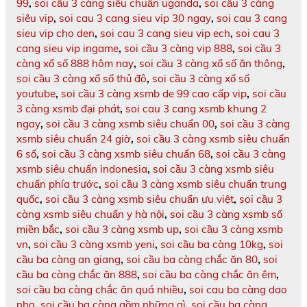
99
,
soi cầu 3 càng siêu chuẩn uganda
,
soi cầu 3 càng
siêu vip
,
soi cau 3 cang sieu vip 30 ngay
,
soi cau 3 cang
sieu vip cho den
,
soi cau 3 cang sieu vip ech
,
soi cau 3
cang sieu vip ingame
,
soi cầu 3 càng vip 888
,
soi cầu 3
càng xổ số 888 hôm nay
,
soi cầu 3 càng xổ số ăn thông
,
soi cầu 3 càng xổ số thủ đô
,
soi cầu 3 càng xổ số
youtube
,
soi cầu 3 càng xsmb de 99 cao cấp vip
,
soi cầu
3 càng xsmb đại phát
,
soi cau 3 cang xsmb khung 2
ngay
,
soi cầu 3 càng xsmb siêu chuẩn 00
,
soi cầu 3 càng
xsmb siêu chuẩn 24 giờ
,
soi cầu 3 càng xsmb siêu chuẩn
6 số
,
soi cầu 3 càng xsmb siêu chuẩn 68
,
soi cầu 3 càng
xsmb siêu chuẩn indonesia
,
soi cầu 3 càng xsmb siêu
chuẩn phía trước
,
soi cầu 3 càng xsmb siêu chuẩn trung
quốc
,
soi cầu 3 càng xsmb siêu chuẩn ưu việt
,
soi cầu 3
càng xsmb siêu chuẩn y hà nội
,
soi cầu 3 càng xsmb số
miền bắc
,
soi cầu 3 càng xsmb up
,
soi cầu 3 càng xsmb
vn
,
soi cầu 3 càng xsmb yeni
,
soi cầu ba càng 10kg
,
soi
cầu ba càng an giang
,
soi cầu ba càng chắc ăn 80
,
soi
cầu ba càng chắc ăn 888
,
soi cầu ba càng chắc ăn êm
,
soi cầu ba càng chắc ăn quá nhiều
,
soi cau ba càng dao
nha
,
soi cầu ba càng gồm những gì
,
soi cầu ba càng