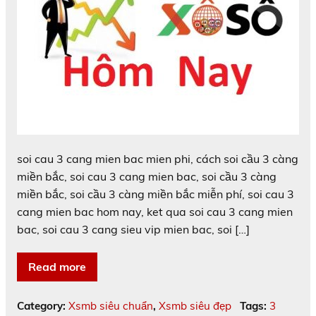
soi cau 3 cang mien bac mien phi, cách soi cầu 3 càng
miền bắc, soi cau 3 cang mien bac, soi cầu 3 càng
miền bắc, soi cầu 3 càng miền bắc miễn phí, soi cau 3
cang mien bac hom nay, ket qua soi cau 3 cang mien
bac, soi cau 3 cang sieu vip mien bac, soi […]
Read more
Category:
Xsmb siêu chuẩn
,
Xsmb siêu đẹp
Tags:
3