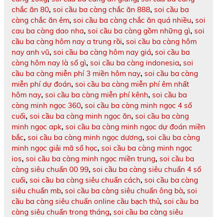
chắc ăn 80
,
soi cầu ba càng chắc ăn 888
,
soi cầu ba
càng chắc ăn êm
,
soi cầu ba càng chắc ăn quá nhiều
,
soi
cau ba càng dao nha
,
soi cầu ba càng gồm những gì
,
soi
cầu ba càng hôm nay a trung rồi
,
soi cầu ba càng hôm
nay anh vũ
,
soi cầu ba càng hôm nay giá
,
soi cầu ba
càng hôm nay là số gì
,
soi cầu ba càng indonesia
,
soi
cầu ba càng miễn phí 3 miền hôm nay
,
soi cầu ba càng
miễn phí dự đoán
,
soi cầu ba càng miễn phí êm nhất
hôm nay
,
soi cầu ba càng miễn phí kênh
,
soi cầu ba
càng minh ngọc 360
,
soi cầu ba càng minh ngọc 4 số
cuối
,
soi cầu ba càng minh ngọc ăn
,
soi cầu ba càng
minh ngọc apk
,
soi cầu ba càng minh ngọc dự đoán miền
bắc
,
soi cầu ba càng minh ngọc dương
,
soi cầu ba càng
minh ngọc giải mã số học
,
soi cầu ba càng minh ngọc
ios
,
soi cầu ba càng minh ngọc miền trung
,
soi cầu ba
càng siêu chuẩn 00 99
,
soi cầu ba càng siêu chuẩn 4 số
cuối
,
soi cầu ba càng siêu chuẩn cách
,
soi cầu ba càng
siêu chuẩn mb
,
soi cầu ba càng siêu chuẩn ông bà
,
soi
cầu ba càng siêu chuẩn online cầu bạch thủ
,
soi cầu ba
càng siêu chuẩn trong tháng
,
soi cầu ba càng siêu