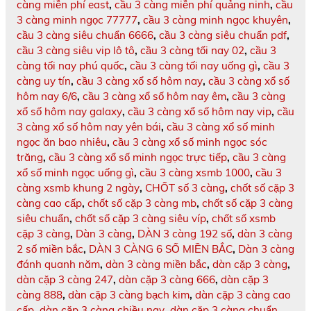
càng miễn phí east
,
cầu 3 càng miễn phí quảng ninh
,
cầu
3 càng minh ngọc 77777
,
cầu 3 càng minh ngọc khuyên
,
cầu 3 càng siêu chuẩn 6666
,
cầu 3 càng siêu chuẩn pdf
,
cầu 3 càng siêu vip lô tô
,
cầu 3 càng tối nay 02
,
cầu 3
càng tối nay phú quốc
,
cầu 3 càng tối nay uống gì
,
cầu 3
càng uy tín
,
cầu 3 càng xổ số hôm nay
,
cầu 3 càng xổ số
hôm nay 6/6
,
cầu 3 càng xổ số hôm nay êm
,
cầu 3 càng
xổ số hôm nay galaxy
,
cầu 3 càng xổ số hôm nay vip
,
cầu
3 càng xổ số hôm nay yên bái
,
cầu 3 càng xổ số minh
ngọc ăn bao nhiêu
,
cầu 3 càng xổ số minh ngọc sóc
trăng
,
cầu 3 càng xổ số minh ngọc trực tiếp
,
cầu 3 càng
xổ số minh ngọc uống gì
,
cầu 3 càng xsmb 1000
,
cầu 3
càng xsmb khung 2 ngày
,
CHỐT số 3 càng
,
chốt số cặp 3
càng cao cấp
,
chốt số cặp 3 càng mb
,
chốt số cặp 3 càng
siêu chuẩn
,
chốt số cặp 3 càng siêu víp
,
chốt số xsmb
cặp 3 càng
,
Dàn 3 càng
,
DÀN 3 càng 192 số
,
dàn 3 càng
2 số miền bắc
,
DÀN 3 CÀNG 6 SỐ MIỀN BẮC
,
Dàn 3 càng
đánh quanh năm
,
dàn 3 càng miền bắc
,
dàn cặp 3 càng
,
dàn cặp 3 càng 247
,
dàn cặp 3 càng 666
,
dàn cặp 3
càng 888
,
dàn cặp 3 càng bạch kim
,
dàn cặp 3 càng cao
cấp
,
dàn cặp 3 càng chiều nay
,
dàn cặp 3 càng chuẩn
,