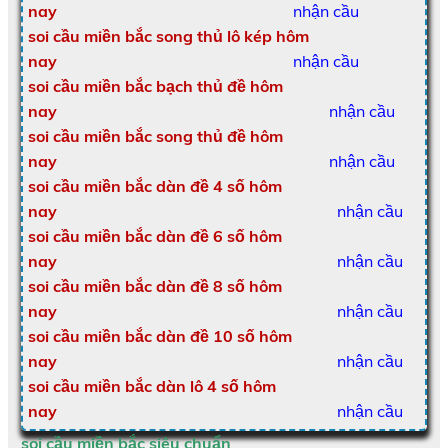
nay
nhận cầu
soi cầu miền bắc song thủ lô kép hôm
nay
nhận cầu
soi cầu miền bắc bạch thủ đề hôm
nay
nhận cầu
soi cầu miền bắc song thủ đề hôm
nay
nhận cầu
soi cầu miền bắc dàn đề 4 số hôm
nay
nhận cầu
soi cầu miền bắc dàn đề 6 số hôm
nay
nhận cầu
soi cầu miền bắc dàn đề 8 số hôm
nay
nhận cầu
soi cầu miền bắc dàn đề 10 số hôm
nay
nhận cầu
soi cầu miền bắc dàn lô 4 số hôm
nay
nhận cầu
soi cầu miền bắc siêu chuẩn