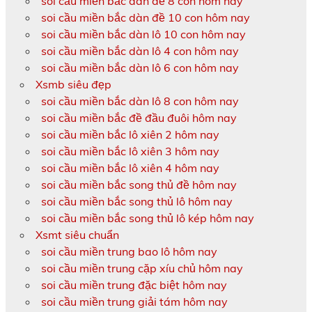
soi cầu miền bắc dàn đề 8 con hôm nay
soi cầu miền bắc dàn đề 10 con hôm nay
soi cầu miền bắc dàn lô 10 con hôm nay
soi cầu miền bắc dàn lô 4 con hôm nay
soi cầu miền bắc dàn lô 6 con hôm nay
Xsmb siêu đẹp
soi cầu miền bắc dàn lô 8 con hôm nay
soi cầu miền bắc đề đầu đuôi hôm nay
soi cầu miền bắc lô xiên 2 hôm nay
soi cầu miền bắc lô xiên 3 hôm nay
soi cầu miền bắc lô xiên 4 hôm nay
soi cầu miền bắc song thủ đề hôm nay
soi cầu miền bắc song thủ lô hôm nay
soi cầu miền bắc song thủ lô kép hôm nay
Xsmt siêu chuẩn
soi cầu miền trung bao lô hôm nay
soi cầu miền trung cặp xíu chủ hôm nay
soi cầu miền trung đặc biệt hôm nay
soi cầu miền trung giải tám hôm nay