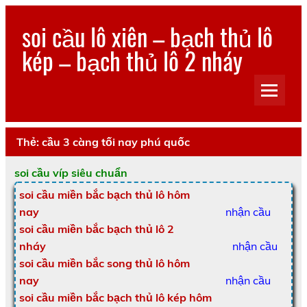
Skip
to
soi cầu lô xiên – bạch thủ lô
content
kép – bạch thủ lô 2 nháy
soi cầu lô xiên – bạch thủ lô kép – bạch thủ lô 2 nháy
Thẻ:
cầu 3 càng tối nay phú quốc
soi cầu víp siêu chuẩn
soi cầu miền bắc bạch thủ lô hôm
nay
nhận cầu
soi cầu miền bắc bạch thủ lô 2
nháy
nhận cầu
soi cầu miền bắc song thủ lô hôm
nay
nhận cầu
soi cầu miền bắc bạch thủ lô kép hôm