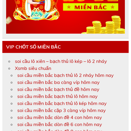
VIP CHỐT SỐ MIỀN BẮC
soi cầu lô xiên – bạch thủ lô kép – lô 2 nháy
Xsmb siêu chuẩn
soi cầu miền bắc bạch thủ lô 2 nháy hôm nay
soi cầu miền bắc ba càng víp hôm nay
soi cầu miền bắc bạch thủ đề hôm nay
soi cầu miền bắc bạch thủ lô hôm nay
soi cầu miền bắc bạch thủ lô kép hôm nay
soi cầu miền bắc cặp 3 càng víp hôm nay
soi cầu miền bắc dàn đề 4 con hôm nay
soi cầu miền bắc dàn đề 6 con hôm nay