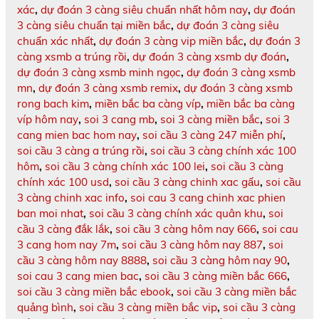
xác
,
dự đoán 3 càng siêu chuẩn nhất hôm nay
,
dự đoán
3 càng siêu chuẩn tại miền bắc
,
dự đoán 3 càng siêu
chuẩn xác nhất
,
dự đoán 3 càng vip miền bắc
,
dự đoán 3
càng xsmb a trúng rồi
,
dự đoán 3 càng xsmb dự đoán
,
dự đoán 3 càng xsmb minh ngọc
,
dự đoán 3 càng xsmb
mn
,
dự đoán 3 càng xsmb remix
,
dự đoán 3 càng xsmb
rong bach kim
,
miền bắc ba càng víp
,
miền bắc ba càng
víp hôm nay
,
soi 3 cang mb
,
soi 3 càng miền bắc
,
soi 3
cang mien bac hom nay
,
soi cầu 3 càng 247 miễn phí
,
soi cầu 3 càng a trúng rồi
,
soi cầu 3 càng chính xác 100
hôm
,
soi cầu 3 càng chính xác 100 lei
,
soi cầu 3 càng
chính xác 100 usd
,
soi cầu 3 càng chinh xac gấu
,
soi cầu
3 càng chinh xac info
,
soi cau 3 cang chinh xac phien
ban moi nhat
,
soi cầu 3 càng chính xác quân khu
,
soi
cầu 3 càng đắk lắk
,
soi cầu 3 càng hôm nay 666
,
soi cau
3 cang hom nay 7m
,
soi cầu 3 càng hôm nay 887
,
soi
cầu 3 càng hôm nay 8888
,
soi cầu 3 càng hôm nay 90
,
soi cau 3 cang mien bac
,
soi cầu 3 càng miền bắc 666
,
soi cầu 3 càng miền bắc ebook
,
soi cầu 3 càng miền bắc
quảng bình
,
soi cầu 3 càng miền bắc vip
,
soi cầu 3 càng