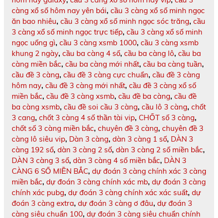
càng xổ số hôm nay yên bái
,
cầu 3 càng xổ số minh ngọc
ăn bao nhiêu
,
cầu 3 càng xổ số minh ngọc sóc trăng
,
cầu
3 càng xổ số minh ngọc trực tiếp
,
cầu 3 càng xổ số minh
ngọc uống gì
,
cầu 3 càng xsmb 1000
,
cầu 3 càng xsmb
khung 2 ngày
,
cầu ba càng 4 số
,
cầu ba càng lô
,
cầu ba
càng miền bắc
,
cầu ba càng mới nhất
,
cầu ba càng tuần
,
cầu đề 3 càng
,
cầu đề 3 càng cực chuẩn
,
cầu đề 3 càng
hôm nay
,
cầu đề 3 càng mới nhất
,
cầu đề 3 càng xổ số
miền bắc
,
cầu đề 3 càng xsmb
,
cầu đề ba càng
,
cầu đề
ba càng xsmb
,
cầu đề soi cầu 3 càng
,
cầu lô 3 càng
,
chốt
3 cang
,
chốt 3 càng 4 số thần tài vip
,
CHỐT số 3 càng
,
chốt số 3 càng miền bắc
,
chuyên đề 3 càng
,
chuyên đề 3
càng lô siêu vip
,
Dàn 3 càng
,
dàn 3 càng 1 số
,
DÀN 3
càng 192 số
,
dàn 3 càng 2 số
,
dàn 3 càng 2 số miền bắc
,
DÀN 3 càng 3 số
,
dàn 3 càng 4 số miền bắc
,
DÀN 3
CÀNG 6 SỐ MIỀN BẮC
,
dự đoán 3 càng chính xác 3 càng
miền bắc
,
dự đoán 3 càng chính xác mb
,
dự đoán 3 càng
chính xác pubg
,
dự đoán 3 càng chính xác xác suất
,
dự
đoán 3 càng extra
,
dự đoán 3 càng ơ đâu
,
dự đoán 3
càng siêu chuẩn 100
,
dự đoán 3 càng siêu chuẩn chính