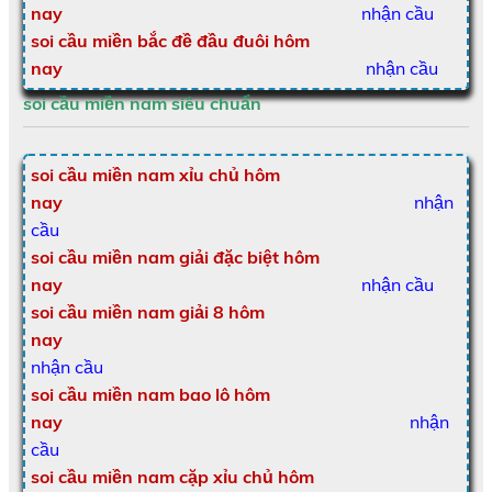
nay
nhận cầu
soi cầu miền bắc đề đầu đuôi hôm
nay
nhận cầu
soi cầu miền nam siêu chuẩn
soi cầu miền nam xỉu chủ hôm
nay
nhận
cầu
soi cầu miền nam giải đặc biệt hôm
nay
nhận cầu
soi cầu miền nam giải 8 hôm
nay
nhận cầu
soi cầu miền nam bao lô hôm
nay
nhận
cầu
soi cầu miền nam cặp xỉu chủ hôm