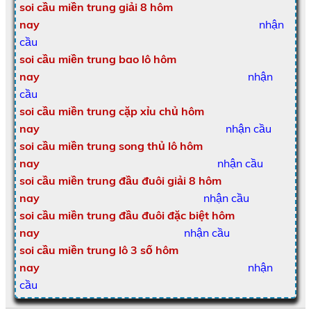
soi cầu miền trung giải 8 hôm
nay
nhận
cầu
soi cầu miền trung bao lô hôm
nay
nhận
cầu
soi cầu miền trung cặp xỉu chủ hôm
nay
nhận cầu
soi cầu miền trung song thủ lô hôm
nay
nhận cầu
soi cầu miền trung đầu đuôi giải 8 hôm
nay
nhận cầu
soi cầu miền trung đầu đuôi đặc biệt hôm
nay
nhận cầu
soi cầu miền trung lô 3 số hôm
nay
nhận
cầu