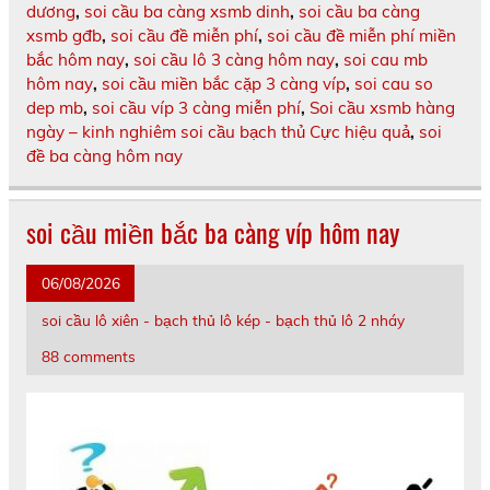
dương
,
soi cầu ba càng xsmb dinh
,
soi cầu ba càng
xsmb gđb
,
soi cầu đề miễn phí
,
soi cầu đề miễn phí miền
bắc hôm nay
,
soi cầu lô 3 càng hôm nay
,
soi cau mb
hôm nay
,
soi cầu miền bắc cặp 3 càng víp
,
soi cau so
dep mb
,
soi cầu víp 3 càng miễn phí
,
Soi cầu xsmb hàng
ngày – kinh nghiêm soi cầu bạch thủ Cực hiệu quả
,
soi
đề ba càng hôm nay
soi cầu miền bắc ba càng víp hôm nay
06/08/2026
soi cầu lô xiên - bạch thủ lô kép - bạch thủ lô 2 nháy
88 comments