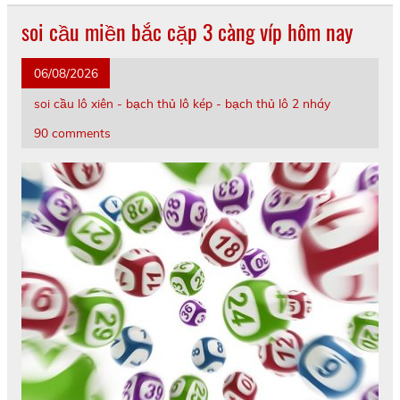
soi cầu miền bắc cặp 3 càng víp hôm nay
06/08/2026
soi cầu lô xiên - bạch thủ lô kép - bạch thủ lô 2 nháy
90 comments