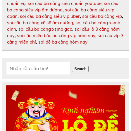
chuẩn vụ
,
soi cầu ba càng siêu chuẩn youtube
,
soi cầu
ba càng siêu vip âm dương
,
soi cầu ba càng siêu vip
đoán
,
soi cầu ba càng siêu vip uber
,
soi cầu ba càng vip
,
soi cầu ba càng xổ số âm dương
,
soi cầu ba càng xsmb
dinh
,
soi cầu ba càng xsmb gđb
,
soi cầu lô 3 càng hôm
nay
,
soi cầu miền bắc ba càng víp hôm nay
,
soi cầu víp 3
càng miễn phí
,
soi đề ba càng hôm nay
Search