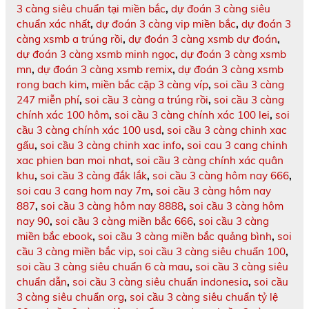
3 càng siêu chuẩn tại miền bắc
,
dự đoán 3 càng siêu
chuẩn xác nhất
,
dự đoán 3 càng vip miền bắc
,
dự đoán 3
càng xsmb a trúng rồi
,
dự đoán 3 càng xsmb dự đoán
,
dự đoán 3 càng xsmb minh ngọc
,
dự đoán 3 càng xsmb
mn
,
dự đoán 3 càng xsmb remix
,
dự đoán 3 càng xsmb
rong bach kim
,
miền bắc cặp 3 càng víp
,
soi cầu 3 càng
247 miễn phí
,
soi cầu 3 càng a trúng rồi
,
soi cầu 3 càng
chính xác 100 hôm
,
soi cầu 3 càng chính xác 100 lei
,
soi
cầu 3 càng chính xác 100 usd
,
soi cầu 3 càng chinh xac
gấu
,
soi cầu 3 càng chinh xac info
,
soi cau 3 cang chinh
xac phien ban moi nhat
,
soi cầu 3 càng chính xác quân
khu
,
soi cầu 3 càng đắk lắk
,
soi cầu 3 càng hôm nay 666
,
soi cau 3 cang hom nay 7m
,
soi cầu 3 càng hôm nay
887
,
soi cầu 3 càng hôm nay 8888
,
soi cầu 3 càng hôm
nay 90
,
soi cầu 3 càng miền bắc 666
,
soi cầu 3 càng
miền bắc ebook
,
soi cầu 3 càng miền bắc quảng bình
,
soi
cầu 3 càng miền bắc vip
,
soi cầu 3 càng siêu chuẩn 100
,
soi cầu 3 càng siêu chuẩn 6 cà mau
,
soi cầu 3 càng siêu
chuẩn dẫn
,
soi cầu 3 càng siêu chuẩn indonesia
,
soi cầu
3 càng siêu chuẩn org
,
soi cầu 3 càng siêu chuẩn tỷ lệ