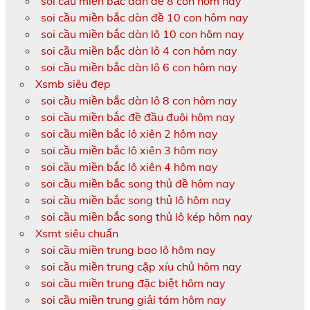
soi cầu miền bắc dàn đề 8 con hôm nay
soi cầu miền bắc dàn đề 10 con hôm nay
soi cầu miền bắc dàn lô 10 con hôm nay
soi cầu miền bắc dàn lô 4 con hôm nay
soi cầu miền bắc dàn lô 6 con hôm nay
Xsmb siêu đẹp
soi cầu miền bắc dàn lô 8 con hôm nay
soi cầu miền bắc đề đầu đuôi hôm nay
soi cầu miền bắc lô xiên 2 hôm nay
soi cầu miền bắc lô xiên 3 hôm nay
soi cầu miền bắc lô xiên 4 hôm nay
soi cầu miền bắc song thủ đề hôm nay
soi cầu miền bắc song thủ lô hôm nay
soi cầu miền bắc song thủ lô kép hôm nay
Xsmt siêu chuẩn
soi cầu miền trung bao lô hôm nay
soi cầu miền trung cặp xíu chủ hôm nay
soi cầu miền trung đặc biệt hôm nay
soi cầu miền trung giải tám hôm nay