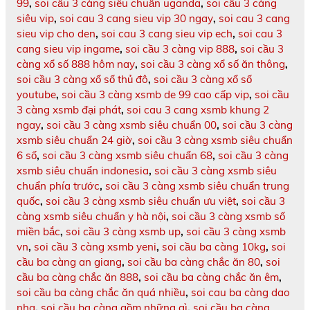
99
,
soi cầu 3 càng siêu chuẩn uganda
,
soi cầu 3 càng
siêu vip
,
soi cau 3 cang sieu vip 30 ngay
,
soi cau 3 cang
sieu vip cho den
,
soi cau 3 cang sieu vip ech
,
soi cau 3
cang sieu vip ingame
,
soi cầu 3 càng vip 888
,
soi cầu 3
càng xổ số 888 hôm nay
,
soi cầu 3 càng xổ số ăn thông
,
soi cầu 3 càng xổ số thủ đô
,
soi cầu 3 càng xổ số
youtube
,
soi cầu 3 càng xsmb de 99 cao cấp vip
,
soi cầu
3 càng xsmb đại phát
,
soi cau 3 cang xsmb khung 2
ngay
,
soi cầu 3 càng xsmb siêu chuẩn 00
,
soi cầu 3 càng
xsmb siêu chuẩn 24 giờ
,
soi cầu 3 càng xsmb siêu chuẩn
6 số
,
soi cầu 3 càng xsmb siêu chuẩn 68
,
soi cầu 3 càng
xsmb siêu chuẩn indonesia
,
soi cầu 3 càng xsmb siêu
chuẩn phía trước
,
soi cầu 3 càng xsmb siêu chuẩn trung
quốc
,
soi cầu 3 càng xsmb siêu chuẩn ưu việt
,
soi cầu 3
càng xsmb siêu chuẩn y hà nội
,
soi cầu 3 càng xsmb số
miền bắc
,
soi cầu 3 càng xsmb up
,
soi cầu 3 càng xsmb
vn
,
soi cầu 3 càng xsmb yeni
,
soi cầu ba càng 10kg
,
soi
cầu ba càng an giang
,
soi cầu ba càng chắc ăn 80
,
soi
cầu ba càng chắc ăn 888
,
soi cầu ba càng chắc ăn êm
,
soi cầu ba càng chắc ăn quá nhiều
,
soi cau ba càng dao
nha
,
soi cầu ba càng gồm những gì
,
soi cầu ba càng