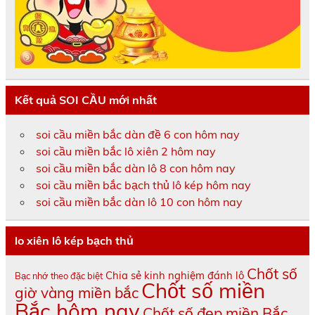
Kết quả SOI CẦU mới nhất
soi cầu miền bắc dàn đề 6 con hôm nay
soi cầu miền bắc lô xiên 2 hôm nay
soi cầu miền bắc dàn lô 8 con hôm nay
soi cầu miền bắc bạch thủ lô kép hôm nay
soi cầu miền bắc dàn lô 10 con hôm nay
lo xiên lô kép bạch thủ
Chốt số
Chia sẻ kinh nghiệm đánh lô
Bạc nhớ theo đặc biệt
Chốt số miền
giờ vàng miền bắc
Bắc hôm nay
Chốt số đẹp miền Bắc