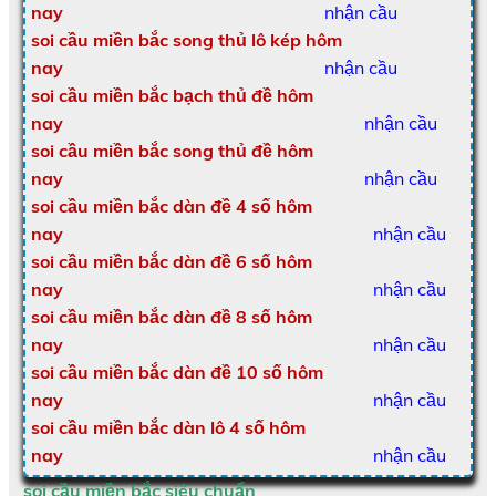
nay
nhận cầu
soi cầu miền bắc song thủ lô kép hôm
nay
nhận cầu
soi cầu miền bắc bạch thủ đề hôm
nay
nhận cầu
soi cầu miền bắc song thủ đề hôm
nay
nhận cầu
soi cầu miền bắc dàn đề 4 số hôm
nay
nhận cầu
soi cầu miền bắc dàn đề 6 số hôm
nay
nhận cầu
soi cầu miền bắc dàn đề 8 số hôm
nay
nhận cầu
soi cầu miền bắc dàn đề 10 số hôm
nay
nhận cầu
soi cầu miền bắc dàn lô 4 số hôm
nay
nhận cầu
soi cầu miền bắc siêu chuẩn