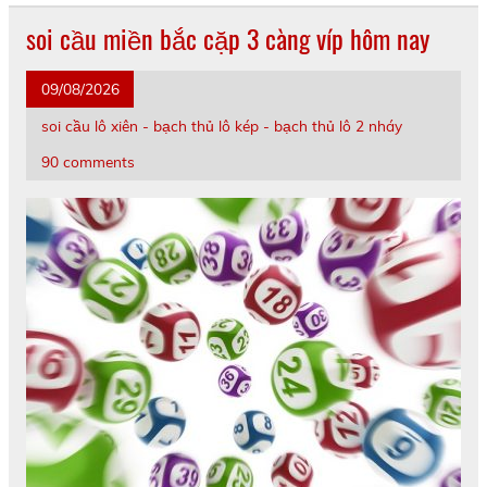
soi cầu miền bắc cặp 3 càng víp hôm nay
09/08/2026
soi cầu lô xiên - bạch thủ lô kép - bạch thủ lô 2 nháy
90 comments