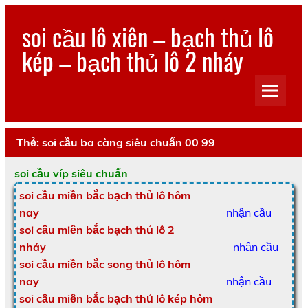
Skip
to
soi cầu lô xiên – bạch thủ lô
content
kép – bạch thủ lô 2 nháy
soi cầu lô xiên – bạch thủ lô kép – bạch thủ lô 2 nháy
Thẻ:
soi cầu ba càng siêu chuẩn 00 99
soi cầu víp siêu chuẩn
soi cầu miền bắc bạch thủ lô hôm
nay
nhận cầu
soi cầu miền bắc bạch thủ lô 2
nháy
nhận cầu
soi cầu miền bắc song thủ lô hôm
nay
nhận cầu
soi cầu miền bắc bạch thủ lô kép hôm