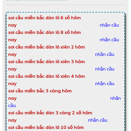
soi cầu miền bắc dàn lô 6 số hôm
nay
nhận cầu
soi cầu miền bắc dàn lô 8 số hôm
nay
nhận cầu
soi cầu miền bắc dàn lô xiên 2 hôm
nay
nhận cầu
soi cầu miền bắc dàn lô xiên 3 hôm
nay
nhận cầu
soi cầu miền bắc dàn lô xiên 4 hôm
nay
nhận cầu
soi cầu miền bắc 3 càng hôm
nay
nhận
cầu
soi cầu miền bắc dàn 3 càng 2 số hôm
nay
nhận cầu
soi cầu miền bắc dàn lô 10 số hôm