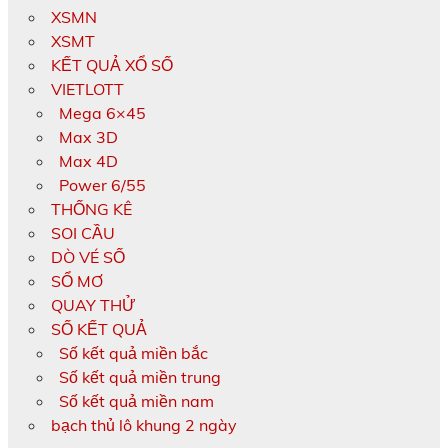
XSMN
XSMT
KẾT QUẢ XỔ SỐ
VIETLOTT
Mega 6×45
Max 3D
Max 4D
Power 6/55
THỐNG KÊ
SOI CẦU
DÒ VÉ SỐ
SỔ MƠ
QUAY THỬ
SỐ KẾT QUẢ
Số kết quả miền bắc
Số kết quả miền trung
Số kết quả miền nam
bạch thủ lô khung 2 ngày