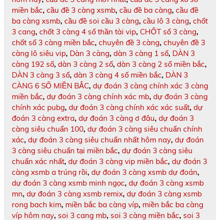
miền bắc
,
cầu đề 3 càng xsmb
,
cầu đề ba càng
,
cầu đề
ba càng xsmb
,
cầu đề soi cầu 3 càng
,
cầu lô 3 càng
,
chốt
3 cang
,
chốt 3 càng 4 số thần tài vip
,
CHỐT số 3 càng
,
chốt số 3 càng miền bắc
,
chuyên đề 3 càng
,
chuyên đề 3
càng lô siêu vip
,
Dàn 3 càng
,
dàn 3 càng 1 số
,
DÀN 3
càng 192 số
,
dàn 3 càng 2 số
,
dàn 3 càng 2 số miền bắc
,
DÀN 3 càng 3 số
,
dàn 3 càng 4 số miền bắc
,
DÀN 3
CÀNG 6 SỐ MIỀN BẮC
,
dự đoán 3 càng chính xác 3 càng
miền bắc
,
dự đoán 3 càng chính xác mb
,
dự đoán 3 càng
chính xác pubg
,
dự đoán 3 càng chính xác xác suất
,
dự
đoán 3 càng extra
,
dự đoán 3 càng ơ đâu
,
dự đoán 3
càng siêu chuẩn 100
,
dự đoán 3 càng siêu chuẩn chính
xác
,
dự đoán 3 càng siêu chuẩn nhất hôm nay
,
dự đoán
3 càng siêu chuẩn tại miền bắc
,
dự đoán 3 càng siêu
chuẩn xác nhất
,
dự đoán 3 càng vip miền bắc
,
dự đoán 3
càng xsmb a trúng rồi
,
dự đoán 3 càng xsmb dự đoán
,
dự đoán 3 càng xsmb minh ngọc
,
dự đoán 3 càng xsmb
mn
,
dự đoán 3 càng xsmb remix
,
dự đoán 3 càng xsmb
rong bach kim
,
miền bắc ba càng víp
,
miền bắc ba càng
víp hôm nay
,
soi 3 cang mb
,
soi 3 càng miền bắc
,
soi 3