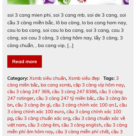
soi 3 cang mien phi, soi 3 cang mb, soi de 3 cang, soi
cầu 3 càng miền bắc, lô ba càng, lo ba cang hom nay,
cau lo ba cang, soi cau lo ba cang, soi 3 cang, cau 3
càng, soi cau 3 càng, 3 càng hôm nay, lấy 3 càng, 3
càng chuẩn, , ba cang vip, […]
Read more
Category:
Xsmb siêu chuẩn
,
Xsmb siêu đẹp
Tags:
3
càng miền bắc
,
ba cang xsmb
,
cặp 3 càng víp hôm nay
,
cầu 3 càng 247 369
,
cầu 3 càng 247 8386
,
cầu 3 càng
247 rotinger
,
cầu 3 càng 247 tỷ miền bắc
,
cầu 3 càng ăn
bn
,
cầu 3 càng ăn gì
,
cầu 3 càng chính xác 100 an1
,
cầu
3 càng chính xác 100 euro
,
cầu 3 càng chính xác 100
pg
,
cầu 3 càng chuẩn xác org
,
cầu 3 càng chuẩn xác về
việt nam
,
cầu 3 càng êm
,
cầu 3 càng english
,
cầu 3 càng
miễn phí âm hôm nay
,
cầu 3 càng miễn phí chốt
,
cầu 3