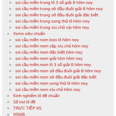
soi cầu miền trung lô 3 số giải 8 hôm nay
soi cầu miền trung sớ đầu đuôi giải 8 hôm nay
soi cầu miền trung sớ đầu đuôi giải đặc biệt
soi cầu miền trung song thủ lô hôm nay
soi cầu miền trung xíu chủ víp hôm nay
Xsmn siêu chuẩn
soi cầu miền nam bao lô hôm nay
soi cầu miền nam cặp xíu chủ hôm nay
soi cầu miền nam đặc biệt hôm nay
soi cầu miền nam giải tám hôm nay
soi cầu miền nam lô 3 số giải 8 hôm nay
soi cầu miền nam sớ đầu đuôi giải 8 hôm nay
soi cầu miền nam sớ đầu đuôi giải đặc biệt
soi cầu miền nam song thủ lô hôm nay
soi cầu miền nam xíu chủ hôm nay
Kinh nghiệm lô đề chuẩn
Sổ mơ lô đề
TRỰC TIẾP XS
XSMB