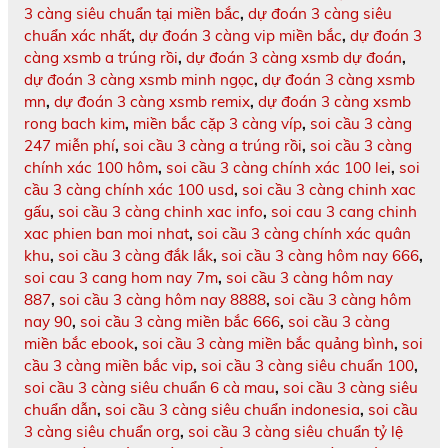
3 càng siêu chuẩn tại miền bắc
,
dự đoán 3 càng siêu
chuẩn xác nhất
,
dự đoán 3 càng vip miền bắc
,
dự đoán 3
càng xsmb a trúng rồi
,
dự đoán 3 càng xsmb dự đoán
,
dự đoán 3 càng xsmb minh ngọc
,
dự đoán 3 càng xsmb
mn
,
dự đoán 3 càng xsmb remix
,
dự đoán 3 càng xsmb
rong bach kim
,
miền bắc cặp 3 càng víp
,
soi cầu 3 càng
247 miễn phí
,
soi cầu 3 càng a trúng rồi
,
soi cầu 3 càng
chính xác 100 hôm
,
soi cầu 3 càng chính xác 100 lei
,
soi
cầu 3 càng chính xác 100 usd
,
soi cầu 3 càng chinh xac
gấu
,
soi cầu 3 càng chinh xac info
,
soi cau 3 cang chinh
xac phien ban moi nhat
,
soi cầu 3 càng chính xác quân
khu
,
soi cầu 3 càng đắk lắk
,
soi cầu 3 càng hôm nay 666
,
soi cau 3 cang hom nay 7m
,
soi cầu 3 càng hôm nay
887
,
soi cầu 3 càng hôm nay 8888
,
soi cầu 3 càng hôm
nay 90
,
soi cầu 3 càng miền bắc 666
,
soi cầu 3 càng
miền bắc ebook
,
soi cầu 3 càng miền bắc quảng bình
,
soi
cầu 3 càng miền bắc vip
,
soi cầu 3 càng siêu chuẩn 100
,
soi cầu 3 càng siêu chuẩn 6 cà mau
,
soi cầu 3 càng siêu
chuẩn dẫn
,
soi cầu 3 càng siêu chuẩn indonesia
,
soi cầu
3 càng siêu chuẩn org
,
soi cầu 3 càng siêu chuẩn tỷ lệ