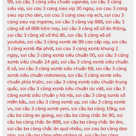
99
,
soi cầu 3 càng siêu chuẩn uganda
,
soi cầu 3 càng
siêu vip
,
soi cau 3 cang sieu vip 30 ngay
,
soi cau 3 cang
sieu vip cho den
,
soi cau 3 cang sieu vip ech
,
soi cau 3
cang sieu vip ingame
,
soi cầu 3 càng vip 888
,
soi cầu 3
càng xổ số 888 hôm nay
,
soi cầu 3 càng xổ số ăn thông
,
soi cầu 3 càng xổ số thủ đô
,
soi cầu 3 càng xổ số
youtube
,
soi cầu 3 càng xsmb de 99 cao cấp vip
,
soi cầu
3 càng xsmb đại phát
,
soi cau 3 cang xsmb khung 2
ngay
,
soi cầu 3 càng xsmb siêu chuẩn 00
,
soi cầu 3 càng
xsmb siêu chuẩn 24 giờ
,
soi cầu 3 càng xsmb siêu chuẩn
6 số
,
soi cầu 3 càng xsmb siêu chuẩn 68
,
soi cầu 3 càng
xsmb siêu chuẩn indonesia
,
soi cầu 3 càng xsmb siêu
chuẩn phía trước
,
soi cầu 3 càng xsmb siêu chuẩn trung
quốc
,
soi cầu 3 càng xsmb siêu chuẩn ưu việt
,
soi cầu 3
càng xsmb siêu chuẩn y hà nội
,
soi cầu 3 càng xsmb số
miền bắc
,
soi cầu 3 càng xsmb up
,
soi cầu 3 càng xsmb
vn
,
soi cầu 3 càng xsmb yeni
,
soi cầu ba càng 10kg
,
soi
cầu ba càng an giang
,
soi cầu ba càng chắc ăn 80
,
soi
cầu ba càng chắc ăn 888
,
soi cầu ba càng chắc ăn êm
,
soi cầu ba càng chắc ăn quá nhiều
,
soi cau ba càng dao
nha
,
soi cầu ba càng gồm những gì
,
soi cầu ba càng