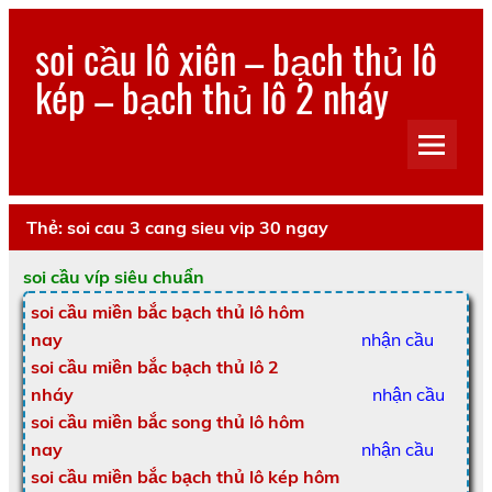
Skip
to
soi cầu lô xiên – bạch thủ lô
content
kép – bạch thủ lô 2 nháy
soi cầu lô xiên – bạch thủ lô kép – bạch thủ lô 2 nháy
Thẻ:
soi cau 3 cang sieu vip 30 ngay
soi cầu víp siêu chuẩn
soi cầu miền bắc bạch thủ lô hôm
nay
nhận cầu
soi cầu miền bắc bạch thủ lô 2
nháy
nhận cầu
soi cầu miền bắc song thủ lô hôm
nay
nhận cầu
soi cầu miền bắc bạch thủ lô kép hôm