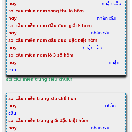
nay
nhận cầu
soi cầu miền nam song thủ lô hôm
nay
nhận cầu
soi cầu miền nam đầu đuôi giải 8 hôm
nay
nhận cầu
soi cầu miền nam đầu đuôi đặc biệt hôm
nay
nhận cầu
soi cầu miền nam lô 3 số hôm
nay
nhận
cầu
soi cầu miền trung siêu chuẩn
soi cầu miền trung xỉu chủ hôm
nay
nhận
cầu
soi cầu miền trung giải đặc biệt hôm
nay
nhận cầu