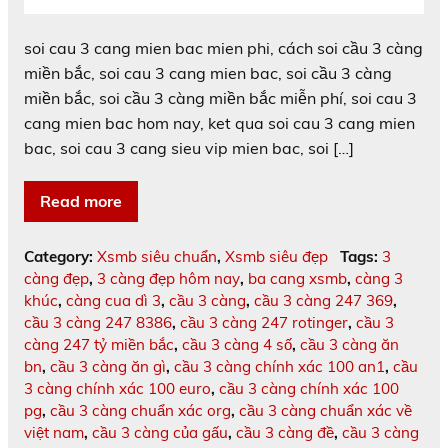
soi cau 3 cang mien bac mien phi, cách soi cầu 3 càng
miền bắc, soi cau 3 cang mien bac, soi cầu 3 càng
miền bắc, soi cầu 3 càng miền bắc miễn phí, soi cau 3
cang mien bac hom nay, ket qua soi cau 3 cang mien
bac, soi cau 3 cang sieu vip mien bac, soi […]
Read more
Category:
Xsmb siêu chuẩn
,
Xsmb siêu đẹp
Tags:
3
càng đẹp
,
3 càng đẹp hôm nay
,
ba cang xsmb
,
càng 3
khúc
,
càng cua dì 3
,
cầu 3 càng
,
cầu 3 càng 247 369
,
cầu 3 càng 247 8386
,
cầu 3 càng 247 rotinger
,
cầu 3
càng 247 tỷ miền bắc
,
cầu 3 càng 4 số
,
cầu 3 càng ăn
bn
,
cầu 3 càng ăn gì
,
cầu 3 càng chính xác 100 an1
,
cầu
3 càng chính xác 100 euro
,
cầu 3 càng chính xác 100
pg
,
cầu 3 càng chuẩn xác org
,
cầu 3 càng chuẩn xác về
việt nam
,
cầu 3 càng của gấu
,
cầu 3 càng đề
,
cầu 3 càng