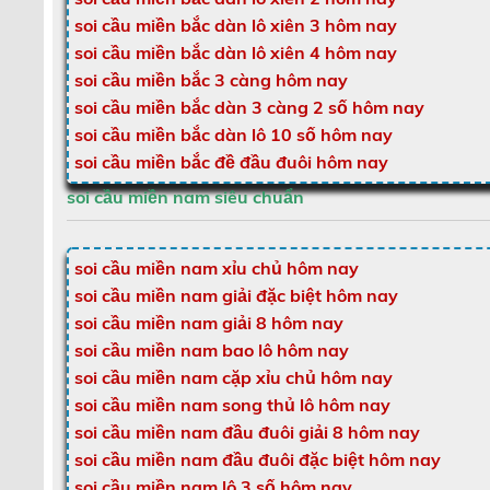
soi cầu miền bắc dàn lô xiên 3 hôm nay
soi cầu miền bắc dàn lô xiên 4 hôm nay
soi cầu miền bắc 3 càng hôm nay
soi cầu miền bắc dàn 3 càng 2 số hôm nay
soi cầu miền bắc dàn lô 10 số hôm nay
soi cầu miền bắc đề đầu đuôi hôm nay
soi cầu miền nam siêu chuẩn
soi cầu miền nam xỉu chủ hôm nay
soi cầu miền nam giải đặc biệt hôm nay
soi cầu miền nam giải 8 hôm nay
soi cầu miền nam bao lô hôm nay
soi cầu miền nam cặp xỉu chủ hôm nay
soi cầu miền nam song thủ lô hôm nay
soi cầu miền nam đầu đuôi giải 8 hôm nay
soi cầu miền nam đầu đuôi đặc biệt hôm nay
soi cầu miền nam lô 3 số hôm nay