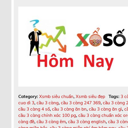
Category:
Xsmb siêu chuẩn
,
Xsmb siêu đẹp
Tags:
3 c
cua dì 3
,
cầu 3 càng
,
cầu 3 càng 247 369
,
cầu 3 càng 
cầu 3 càng 4 số
,
cầu 3 càng ăn bn
,
cầu 3 càng ăn gì
,
c
cầu 3 càng chính xác 100 pg
,
cầu 3 càng chuẩn xác or
càng đề
,
cầu 3 càng êm
,
cầu 3 càng english
,
cầu 3 càn
càng miền bắc
,
cầu 3 càng miễn phí âm hôm nay
,
cầu 