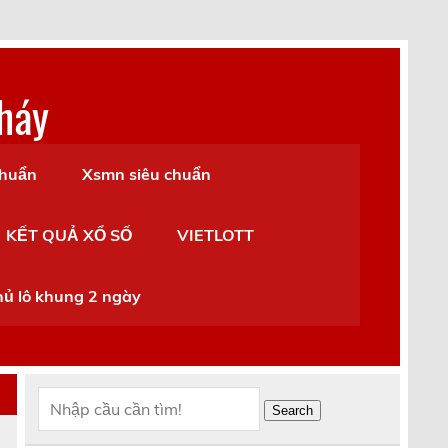
nháy
chuẩn
Xsmn siêu chuẩn
KẾT QUẢ XỔ SỐ
VIETLOTT
hủ lô khung 2 ngày
Search