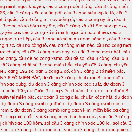
àng minh ngọc khuyên
,
cầu 3 càng nuôi tháng
,
cầu 3 càng nuôi
666
,
cầu 3 càng siêu chuẩn pdf
,
cầu 3 càng siêu vip lô tô
,
cầu 3
 phú quốc
,
cầu 3 càng tối nay uống gì
,
cầu 3 càng uy tín
,
cầu 3
u 3 càng xổ số hôm nay êm
,
cầu 3 càng xổ số hôm nay galaxy
,
ay yên bái
,
cầu 3 càng xổ số minh ngọc ăn bao nhiêu
,
cầu 3
 ngọc trực tiếp
,
cầu 3 càng xổ số minh ngọc uống gì
,
cầu 3 càng
ng 4 số
,
cầu ba càng lô
,
cầu ba càng miền bắc
,
cầu ba càng mới
cực chuẩn
,
cầu đề 3 càng hôm nay
,
cầu đề 3 càng mới nhất
,
cầu
 ba càng
,
cầu đề ba càng xsmb
,
cầu đề soi cầu 3 càng
,
cầu lô 3
số 3 càng
,
chốt số 3 càng miền bắc
,
chuyên đề 3 càng
,
chuyên
N 3 càng 192 số
,
dàn 3 càng 2 số
,
dàn 3 càng 2 số miền bắc
,
NG 6 SỐ MIỀN BẮC
,
dự đoán 3 càng chính xác 3 càng miền
ính xác pubg
,
dự đoán 3 càng chính xác xác suất
,
dự đoán 3
êu chuẩn 100
,
dự đoán 3 càng siêu chuẩn chính xác
,
dự đoán 3
huẩn tại miền bắc
,
dự đoán 3 càng siêu chuẩn xác nhất
,
dự đoá
,
dự đoán 3 càng xsmb dự đoán
,
dự đoán 3 càng xsmb minh
 remix
,
dự đoán 3 càng xsmb rong bach kim
,
miền bắc ba càng
 3 càng miền bắc
,
soi 3 cang mien bac hom nay
,
soi cầu 3 càng
g chính xác 100 hôm
,
soi cầu 3 càng chính xác 100 lei
,
soi cầu 3
,
soi cầu 3 càng chinh xac info
,
soi cau 3 cang chinh xac phien