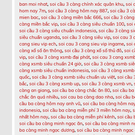
ban moi nhat
,
soi cầu 3 càng chính xác quân khu
,
soi 
hom nay 7m
,
soi cầu 3 càng hôm nay 887
,
soi cầu 3 
mien bac
,
soi cầu 3 càng miền bắc 666
,
soi cầu 3 càn
càng miền bắc vip
,
soi cầu 3 càng siêu chuẩn 100
,
soi
soi cầu 3 càng siêu chuẩn indonesia
,
soi cầu 3 càng s
siêu chuẩn uganda
,
soi cầu 3 càng siêu vip
,
soi cau 3 
cang sieu vip ech
,
soi cau 3 cang sieu vip ingame
,
soi
càng xổ số ăn thông
,
soi cầu 3 càng xổ số thủ đô
,
soi 
vip
,
soi cầu 3 càng xsmb đại phát
,
soi cau 3 cang xsm
càng xsmb siêu chuẩn 24 giờ
,
soi cầu 3 càng xsmb siê
càng xsmb siêu chuẩn indonesia
,
soi cầu 3 càng xsmb
quốc
,
soi cầu 3 càng xsmb siêu chuẩn ưu việt
,
soi cầu 
bắc
,
soi cầu 3 càng xsmb up
,
soi cầu 3 càng xsmb vn
,
càng an giang
,
soi cầu ba càng chắc ăn 80
,
soi cầu ba
chắc ăn quá nhiều
,
soi cau ba càng dao nha
,
soi cầu 
cầu ba càng hôm nay anh vũ
,
soi cầu ba càng hôm nay
indonesia
,
soi cầu ba càng miễn phí 3 miền hôm nay
,
s
nhất hôm nay
,
soi cầu ba càng miễn phí kênh
,
soi cầu
soi cầu ba càng minh ngọc ăn
,
soi cầu ba càng minh n
ba càng minh ngọc dương
,
soi cầu ba càng minh ngọc 