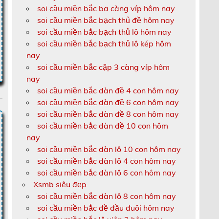
soi cầu miền bắc ba càng víp hôm nay
soi cầu miền bắc bạch thủ đề hôm nay
soi cầu miền bắc bạch thủ lô hôm nay
soi cầu miền bắc bạch thủ lô kép hôm
nay
soi cầu miền bắc cặp 3 càng víp hôm
nay
soi cầu miền bắc dàn đề 4 con hôm nay
soi cầu miền bắc dàn đề 6 con hôm nay
soi cầu miền bắc dàn đề 8 con hôm nay
soi cầu miền bắc dàn đề 10 con hôm
nay
soi cầu miền bắc dàn lô 10 con hôm nay
soi cầu miền bắc dàn lô 4 con hôm nay
soi cầu miền bắc dàn lô 6 con hôm nay
Xsmb siêu đẹp
soi cầu miền bắc dàn lô 8 con hôm nay
soi cầu miền bắc đề đầu đuôi hôm nay