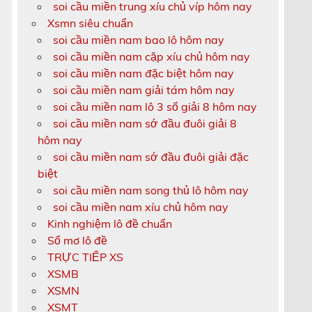
soi cầu miền trung xíu chủ víp hôm nay
Xsmn siêu chuẩn
n
soi cầu miền nam bao lô hôm nay
soi cầu miền nam cặp xíu chủ hôm nay
soi cầu miền nam đặc biệt hôm nay
soi cầu miền nam giải tám hôm nay
soi cầu miền nam lô 3 số giải 8 hôm nay
soi cầu miền nam sớ đầu đuôi giải 8
hôm nay
soi cầu miền nam sớ đầu đuôi giải đặc
biệt
soi cầu miền nam song thủ lô hôm nay
soi cầu miền nam xíu chủ hôm nay
Kinh nghiệm lô đề chuẩn
Sổ mơ lô đề
TRỰC TIẾP XS
XSMB
XSMN
XSMT