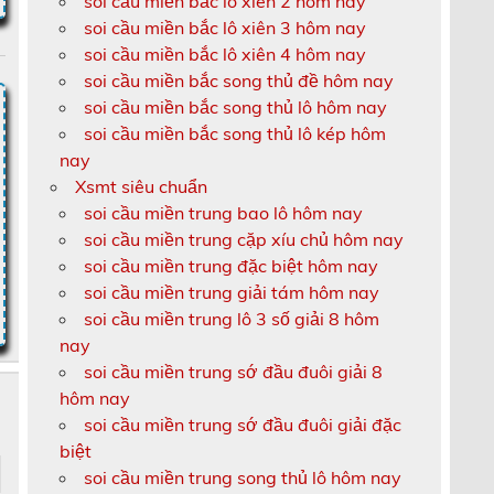
soi cầu miền bắc lô xiên 2 hôm nay
soi cầu miền bắc lô xiên 3 hôm nay
soi cầu miền bắc lô xiên 4 hôm nay
soi cầu miền bắc song thủ đề hôm nay
soi cầu miền bắc song thủ lô hôm nay
soi cầu miền bắc song thủ lô kép hôm
nay
Xsmt siêu chuẩn
soi cầu miền trung bao lô hôm nay
soi cầu miền trung cặp xíu chủ hôm nay
soi cầu miền trung đặc biệt hôm nay
soi cầu miền trung giải tám hôm nay
soi cầu miền trung lô 3 số giải 8 hôm
nay
soi cầu miền trung sớ đầu đuôi giải 8
hôm nay
soi cầu miền trung sớ đầu đuôi giải đặc
biệt
soi cầu miền trung song thủ lô hôm nay