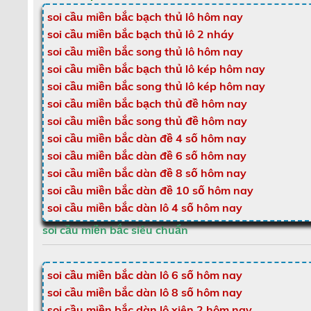
soi cầu miền bắc bạch thủ lô hôm nay
soi cầu miền bắc bạch thủ lô 2 nháy
soi cầu miền bắc song thủ lô hôm nay
soi cầu miền bắc bạch thủ lô kép hôm nay
soi cầu miền bắc song thủ lô kép hôm nay
soi cầu miền bắc bạch thủ đề hôm nay
soi cầu miền bắc song thủ đề hôm nay
soi cầu miền bắc dàn đề 4 số hôm nay
soi cầu miền bắc dàn đề 6 số hôm nay
soi cầu miền bắc dàn đề 8 số hôm nay
soi cầu miền bắc dàn đề 10 số hôm nay
soi cầu miền bắc dàn lô 4 số hôm nay
soi cầu miền bắc siêu chuẩn
soi cầu miền bắc dàn lô 6 số hôm nay
soi cầu miền bắc dàn lô 8 số hôm nay
soi cầu miền bắc dàn lô xiên 2 hôm nay