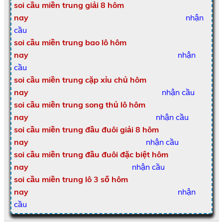
soi cầu miền trung giải 8 hôm
nay
nhận
cầu
soi cầu miền trung bao lô hôm
nay
nhận
cầu
soi cầu miền trung cặp xỉu chủ hôm
nay
nhận cầu
soi cầu miền trung song thủ lô hôm
nay
nhận cầu
soi cầu miền trung đầu đuôi giải 8 hôm
nay
nhận cầu
soi cầu miền trung đầu đuôi đặc biệt hôm
nay
nhận cầu
soi cầu miền trung lô 3 số hôm
nay
nhận
cầu