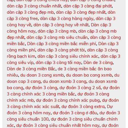
dàn cặp 3 càng chuẩn nhất
,
dàn cặp 3 càng đại phát
,
dàn cặp 3 càng đẹp mb
,
dàn cặp 3 càng đẹp nhất
,
dàn
cặp 3 càng free
,
dàn cặp 3 càng hàng ngày
,
dàn cặp 3
càng hay về
,
dàn cặp 3 càng hay về nhất
,
Dàn cặp 3
càng hôm nay
,
dàn cặp 3 càng mb
,
dàn cặp 3 càng mb
đẹp nhất
,
dàn cặp 3 càng mb siêu chuẩn
,
dàn cặp 3 càng
miền bắc
,
Dàn cặp 3 càng miền bắc miễn phí
,
Dàn cặp 3
càng miền phí
,
dàn cặp 3 càng phát tài
,
dàn cặp 3 càng
rồng bạch kim
,
dàn cặp 3 càng siêu chính xác
,
dàn cặp 3
càng siêu víp
,
dàn cặp 3 càng tối nay
,
Dàn de 3 càng
,
Dàn de 3 càng miền Bắc
,
de 3 càng miền bắc ăn bao
nhiêu
,
du doan 3 cang xsmb
,
du doan ba cang xsmb
,
du
doan cap 3 cang
,
du doan xsmb 3 cang
,
du doan xsmb
ba cang
,
dự đoán 3 càng
,
dự đoán 3 càng 2 số
,
dự đoán
3 càng chính xác 3 càng miền bắc
,
dự đoán 3 càng
chính xác mb
,
dự đoán 3 càng chính xác pubg
,
dự đoán
3 càng chính xác xác suất
,
dự đoán 3 càng extra
,
Dự
đoán 3 càng hôm nay
,
dự đoán 3 càng ơ đâu
,
dự đoán 3
càng siêu chuẩn 100
,
dự đoán 3 càng siêu chuẩn chính
xác
,
dự đoán 3 càng siêu chuẩn nhất hôm nay
,
dự đoán