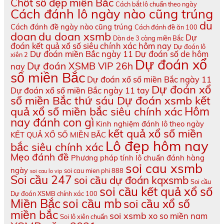
Chốt số đẹp miền Bắc
Cách bắt lô chuẩn theo ngày
Cách đánh lô ngày nào cũng trúng
du
Cách đánh đề ngày nào cũng trúng
Cách đánh đề ăn 100
doan
du doan xsmb
Dự
Dàn de 3 càng miền Bắc
đoán kết quả xổ số siêu chính xác hôm nay
Dự đoán lô
Dự đoán miền Bắc ngày 11
Dự đoán số de hôm
xiên 2
Dự đoán xổ
Dự đoán XSMB VIP 26h
nay
số miền Bắc
Dự đoán xổ số miền Bắc ngày 11
Dự đoán xổ
Dự đoán xổ số miền Bắc ngày 11 tay
số miền Bắc thứ sáu Dự đoán xsmb kết
Hôm
quả xổ số miền bắc siêu chính xác
nay đánh con gì
Kinh nghiệm đánh lô theo ngày
kết quả xổ số miền
KẾT QUẢ XỔ SỐ MIỀN BẮC
Lô đẹp hôm nay
bắc siêu chính xác
Mẹo đánh đề
Phương pháp tính lô chuẩn đánh hàng
soi cau xsmb
ngày
soi cau mien phi 888
soi cau lo vip
Soi cầu 247
soi cầu dự đoán kqxsmb
Soi cầu
soi cầu kết quả xổ số
Dự đoán XSMB chính xác 100
Miền Bắc
soi cầu mb
soi cầu xổ số
miền bắc
soi xsmb
xo so miền nam
Soi lô xiên chuẩn