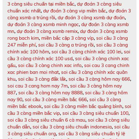
3 càng siêu chuẩn tại miền bắc
,
dự đoán 3 càng siêu
chuẩn xác nhất
,
dự đoán 3 càng vip miền bắc
,
dự đoán 3
càng xsmb a trúng rồi
,
dự đoán 3 càng xsmb dự đoán
,
dự đoán 3 càng xsmb minh ngọc
,
dự đoán 3 càng xsmb
mn
,
dự đoán 3 càng xsmb remix
,
dự đoán 3 càng xsmb
rong bach kim
,
miền bắc cặp 3 càng víp
,
soi cầu 3 càng
247 miễn phí
,
soi cầu 3 càng a trúng rồi
,
soi cầu 3 càng
chính xác 100 hôm
,
soi cầu 3 càng chính xác 100 lei
,
soi
cầu 3 càng chính xác 100 usd
,
soi cầu 3 càng chinh xac
gấu
,
soi cầu 3 càng chinh xac info
,
soi cau 3 cang chinh
xac phien ban moi nhat
,
soi cầu 3 càng chính xác quân
khu
,
soi cầu 3 càng đắk lắk
,
soi cầu 3 càng hôm nay 666
,
soi cau 3 cang hom nay 7m
,
soi cầu 3 càng hôm nay
887
,
soi cầu 3 càng hôm nay 8888
,
soi cầu 3 càng hôm
nay 90
,
soi cầu 3 càng miền bắc 666
,
soi cầu 3 càng
miền bắc ebook
,
soi cầu 3 càng miền bắc quảng bình
,
soi
cầu 3 càng miền bắc vip
,
soi cầu 3 càng siêu chuẩn 100
,
soi cầu 3 càng siêu chuẩn 6 cà mau
,
soi cầu 3 càng siêu
chuẩn dẫn
,
soi cầu 3 càng siêu chuẩn indonesia
,
soi cầu
3 càng siêu chuẩn org
,
soi cầu 3 càng siêu chuẩn tỷ lệ