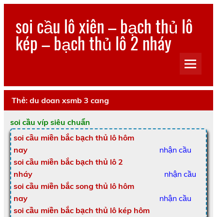
Skip
to
soi cầu lô xiên – bạch thủ lô
content
kép – bạch thủ lô 2 nháy
soi cầu lô xiên – bạch thủ lô kép – bạch thủ lô 2 nháy
Thẻ:
du doan xsmb 3 cang
soi cầu víp siêu chuẩn
soi cầu miền bắc bạch thủ lô hôm
nay
nhận cầu
soi cầu miền bắc bạch thủ lô 2
nháy
nhận cầu
soi cầu miền bắc song thủ lô hôm
nay
nhận cầu
soi cầu miền bắc bạch thủ lô kép hôm