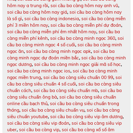
hôm nay a trung rồi
,
soi cầu ba càng hôm nay anh vũ
,
soi cầu ba càng hôm nay giá
,
soi cầu ba càng hôm nay
là số gì
,
soi cầu ba càng indonesia
,
soi cầu ba càng miễn
phí 3 miền hôm nay
,
soi cầu ba càng miễn phí dự đoán
,
soi cầu ba càng miễn phí êm nhất hôm nay
,
soi cầu ba
càng miễn phí kênh
,
soi cầu ba càng minh ngọc 360
,
soi
cầu ba càng minh ngọc 4 số cuối
,
soi cầu ba càng minh
ngọc ăn
,
soi cầu ba càng minh ngọc apk
,
soi cầu ba
càng minh ngọc dự đoán miền bắc
,
soi cầu ba càng minh
ngọc dương
,
soi cầu ba càng minh ngọc giải mã số học
,
soi cầu ba càng minh ngọc ios
,
soi cầu ba càng minh
ngọc miền trung
,
soi cầu ba càng siêu chuẩn 00 99
,
soi
cầu ba càng siêu chuẩn 4 số cuối
,
soi cầu ba càng siêu
chuẩn cách
,
soi cầu ba càng siêu chuẩn mb
,
soi cầu ba
càng siêu chuẩn ông bà
,
soi cầu ba càng siêu chuẩn
online cầu bạch thủ
,
soi cầu ba càng siêu chuẩn trong
tháng
,
soi cầu ba càng siêu chuẩn vụ
,
soi cầu ba càng
siêu chuẩn youtube
,
soi cầu ba càng siêu vip âm dương
,
soi cầu ba càng siêu vip đoán
,
soi cầu ba càng siêu vip
uber
,
soi cầu ba càng vip
,
soi cầu ba càng xổ số âm