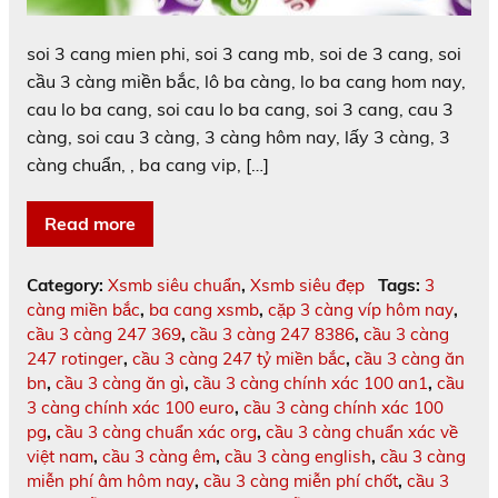
soi 3 cang mien phi, soi 3 cang mb, soi de 3 cang, soi
cầu 3 càng miền bắc, lô ba càng, lo ba cang hom nay,
cau lo ba cang, soi cau lo ba cang, soi 3 cang, cau 3
càng, soi cau 3 càng, 3 càng hôm nay, lấy 3 càng, 3
càng chuẩn, , ba cang vip, […]
Read more
Category:
Xsmb siêu chuẩn
,
Xsmb siêu đẹp
Tags:
3
càng miền bắc
,
ba cang xsmb
,
cặp 3 càng víp hôm nay
,
cầu 3 càng 247 369
,
cầu 3 càng 247 8386
,
cầu 3 càng
247 rotinger
,
cầu 3 càng 247 tỷ miền bắc
,
cầu 3 càng ăn
bn
,
cầu 3 càng ăn gì
,
cầu 3 càng chính xác 100 an1
,
cầu
3 càng chính xác 100 euro
,
cầu 3 càng chính xác 100
pg
,
cầu 3 càng chuẩn xác org
,
cầu 3 càng chuẩn xác về
việt nam
,
cầu 3 càng êm
,
cầu 3 càng english
,
cầu 3 càng
miễn phí âm hôm nay
,
cầu 3 càng miễn phí chốt
,
cầu 3