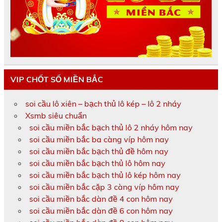
VIP CHỐT SỐ MIỀN BẮC
soi cầu lô xiên – bạch thủ lô kép – lô 2 nháy
Xsmb siêu chuẩn
soi cầu miền bắc bạch thủ lô 2 nháy hôm nay
soi cầu miền bắc ba càng víp hôm nay
soi cầu miền bắc bạch thủ đề hôm nay
soi cầu miền bắc bạch thủ lô hôm nay
soi cầu miền bắc bạch thủ lô kép hôm nay
soi cầu miền bắc cặp 3 càng víp hôm nay
soi cầu miền bắc dàn đề 4 con hôm nay
soi cầu miền bắc dàn đề 6 con hôm nay