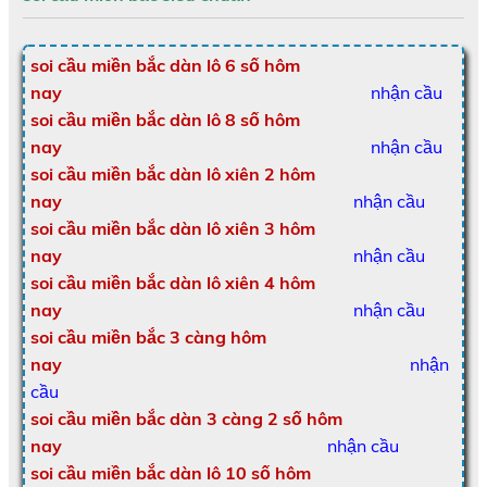
soi cầu miền bắc dàn lô 6 số hôm
nay
nhận cầu
soi cầu miền bắc dàn lô 8 số hôm
nay
nhận cầu
soi cầu miền bắc dàn lô xiên 2 hôm
nay
nhận cầu
soi cầu miền bắc dàn lô xiên 3 hôm
nay
nhận cầu
soi cầu miền bắc dàn lô xiên 4 hôm
nay
nhận cầu
soi cầu miền bắc 3 càng hôm
nay
nhận
cầu
soi cầu miền bắc dàn 3 càng 2 số hôm
nay
nhận cầu
soi cầu miền bắc dàn lô 10 số hôm