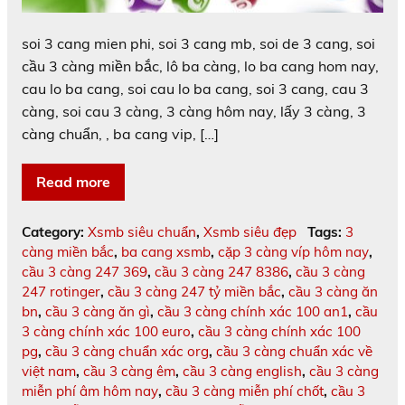
soi 3 cang mien phi, soi 3 cang mb, soi de 3 cang, soi
cầu 3 càng miền bắc, lô ba càng, lo ba cang hom nay,
cau lo ba cang, soi cau lo ba cang, soi 3 cang, cau 3
càng, soi cau 3 càng, 3 càng hôm nay, lấy 3 càng, 3
càng chuẩn, , ba cang vip, […]
Read more
Category:
Xsmb siêu chuẩn
,
Xsmb siêu đẹp
Tags:
3
càng miền bắc
,
ba cang xsmb
,
cặp 3 càng víp hôm nay
,
cầu 3 càng 247 369
,
cầu 3 càng 247 8386
,
cầu 3 càng
247 rotinger
,
cầu 3 càng 247 tỷ miền bắc
,
cầu 3 càng ăn
bn
,
cầu 3 càng ăn gì
,
cầu 3 càng chính xác 100 an1
,
cầu
3 càng chính xác 100 euro
,
cầu 3 càng chính xác 100
pg
,
cầu 3 càng chuẩn xác org
,
cầu 3 càng chuẩn xác về
việt nam
,
cầu 3 càng êm
,
cầu 3 càng english
,
cầu 3 càng
miễn phí âm hôm nay
,
cầu 3 càng miễn phí chốt
,
cầu 3