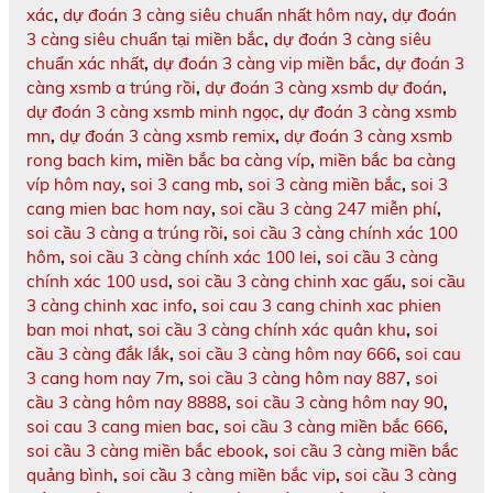
xác
,
dự đoán 3 càng siêu chuẩn nhất hôm nay
,
dự đoán
3 càng siêu chuẩn tại miền bắc
,
dự đoán 3 càng siêu
chuẩn xác nhất
,
dự đoán 3 càng vip miền bắc
,
dự đoán 3
càng xsmb a trúng rồi
,
dự đoán 3 càng xsmb dự đoán
,
dự đoán 3 càng xsmb minh ngọc
,
dự đoán 3 càng xsmb
mn
,
dự đoán 3 càng xsmb remix
,
dự đoán 3 càng xsmb
rong bach kim
,
miền bắc ba càng víp
,
miền bắc ba càng
víp hôm nay
,
soi 3 cang mb
,
soi 3 càng miền bắc
,
soi 3
cang mien bac hom nay
,
soi cầu 3 càng 247 miễn phí
,
soi cầu 3 càng a trúng rồi
,
soi cầu 3 càng chính xác 100
hôm
,
soi cầu 3 càng chính xác 100 lei
,
soi cầu 3 càng
chính xác 100 usd
,
soi cầu 3 càng chinh xac gấu
,
soi cầu
3 càng chinh xac info
,
soi cau 3 cang chinh xac phien
ban moi nhat
,
soi cầu 3 càng chính xác quân khu
,
soi
cầu 3 càng đắk lắk
,
soi cầu 3 càng hôm nay 666
,
soi cau
3 cang hom nay 7m
,
soi cầu 3 càng hôm nay 887
,
soi
cầu 3 càng hôm nay 8888
,
soi cầu 3 càng hôm nay 90
,
soi cau 3 cang mien bac
,
soi cầu 3 càng miền bắc 666
,
soi cầu 3 càng miền bắc ebook
,
soi cầu 3 càng miền bắc
quảng bình
,
soi cầu 3 càng miền bắc vip
,
soi cầu 3 càng