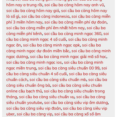
hôm nay a trung rồi
,
soi cầu ba càng hôm nay anh vũ
,
soi cầu ba càng hôm nay giá
,
soi cầu ba càng hôm nay
là số gì
,
soi cầu ba càng indonesia
,
soi cầu ba càng miễn
phí 3 miền hôm nay
,
soi cầu ba càng miễn phí dự đoán
,
soi cầu ba càng miễn phí êm nhất hôm nay
,
soi cầu ba
càng miễn phí kênh
,
soi cầu ba càng minh ngọc 360
,
soi
cầu ba càng minh ngọc 4 số cuối
,
soi cầu ba càng minh
ngọc ăn
,
soi cầu ba càng minh ngọc apk
,
soi cầu ba
càng minh ngọc dự đoán miền bắc
,
soi cầu ba càng minh
ngọc dương
,
soi cầu ba càng minh ngọc giải mã số học
,
soi cầu ba càng minh ngọc ios
,
soi cầu ba càng minh
ngọc miền trung
,
soi cầu ba càng siêu chuẩn 00 99
,
soi
cầu ba càng siêu chuẩn 4 số cuối
,
soi cầu ba càng siêu
chuẩn cách
,
soi cầu ba càng siêu chuẩn mb
,
soi cầu ba
càng siêu chuẩn ông bà
,
soi cầu ba càng siêu chuẩn
online cầu bạch thủ
,
soi cầu ba càng siêu chuẩn trong
tháng
,
soi cầu ba càng siêu chuẩn vụ
,
soi cầu ba càng
siêu chuẩn youtube
,
soi cầu ba càng siêu vip âm dương
,
soi cầu ba càng siêu vip đoán
,
soi cầu ba càng siêu vip
uber
,
soi cầu ba càng vip
,
soi cầu ba càng xổ số âm