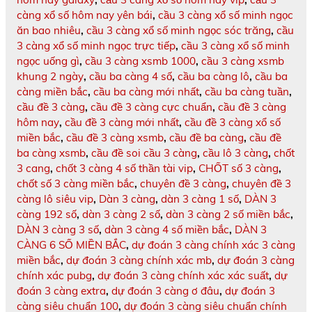
càng xổ số hôm nay yên bái
,
cầu 3 càng xổ số minh ngọc
ăn bao nhiêu
,
cầu 3 càng xổ số minh ngọc sóc trăng
,
cầu
3 càng xổ số minh ngọc trực tiếp
,
cầu 3 càng xổ số minh
ngọc uống gì
,
cầu 3 càng xsmb 1000
,
cầu 3 càng xsmb
khung 2 ngày
,
cầu ba càng 4 số
,
cầu ba càng lô
,
cầu ba
càng miền bắc
,
cầu ba càng mới nhất
,
cầu ba càng tuần
,
cầu đề 3 càng
,
cầu đề 3 càng cực chuẩn
,
cầu đề 3 càng
hôm nay
,
cầu đề 3 càng mới nhất
,
cầu đề 3 càng xổ số
miền bắc
,
cầu đề 3 càng xsmb
,
cầu đề ba càng
,
cầu đề
ba càng xsmb
,
cầu đề soi cầu 3 càng
,
cầu lô 3 càng
,
chốt
3 cang
,
chốt 3 càng 4 số thần tài vip
,
CHỐT số 3 càng
,
chốt số 3 càng miền bắc
,
chuyên đề 3 càng
,
chuyên đề 3
càng lô siêu vip
,
Dàn 3 càng
,
dàn 3 càng 1 số
,
DÀN 3
càng 192 số
,
dàn 3 càng 2 số
,
dàn 3 càng 2 số miền bắc
,
DÀN 3 càng 3 số
,
dàn 3 càng 4 số miền bắc
,
DÀN 3
CÀNG 6 SỐ MIỀN BẮC
,
dự đoán 3 càng chính xác 3 càng
miền bắc
,
dự đoán 3 càng chính xác mb
,
dự đoán 3 càng
chính xác pubg
,
dự đoán 3 càng chính xác xác suất
,
dự
đoán 3 càng extra
,
dự đoán 3 càng ơ đâu
,
dự đoán 3
càng siêu chuẩn 100
,
dự đoán 3 càng siêu chuẩn chính