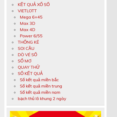
KẾT QUẢ XỔ SỐ
VIETLOTT
Mega 6×45
Max 3D
Max 4D
Power 6/55
THỐNG KÊ
SOI CẦU
DÒ VÉ SỐ
SỔ MƠ
QUAY THỬ
SỐ KẾT QUẢ
Số kết quả miền bắc
Số kết quả miền trung
n
Số kết quả miền nam
bạch thủ lô khung 2 ngày