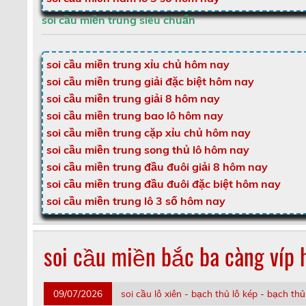
soi cầu miền trung siêu chuẩn
soi cầu miền trung xỉu chủ hôm nay
soi cầu miền trung giải đặc biệt hôm nay
soi cầu miền trung giải 8 hôm nay
soi cầu miền trung bao lô hôm nay
soi cầu miền trung cặp xỉu chủ hôm nay
soi cầu miền trung song thủ lô hôm nay
soi cầu miền trung đầu đuôi giải 8 hôm nay
soi cầu miền trung đầu đuôi đặc biệt hôm nay
soi cầu miền trung lô 3 số hôm nay
soi cầu miền bắc ba càng víp
09/07/2026
soi cầu lô xiên - bạch thủ lô kép - bạch thủ