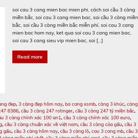
soi cau 3 cang mien bac mien phi, cách soi cầu 3 càng
miền bắc, soi cau 3 cang mien bac, soi cầu 3 càng miề
bắc, soi cầu 3 càng miền bắc miễn phí, soi cau 3 cang
mien bac hom nay, ket qua soi cau 3 cang mien bac,
soi cau 3 cang sieu vip mien bac, soi […]
Read more
àng đẹp
,
3 càng đẹp hôm nay
,
ba cang xsmb
,
càng 3 khúc
,
càng
247 8386
,
cầu 3 càng 247 rotinger
,
cầu 3 càng 247 tỷ miền bắc
,
ầu 3 càng chính xác 100 an1
,
cầu 3 càng chính xác 100 euro
,
g
,
cầu 3 càng chuẩn xác về việt nam
,
cầu 3 càng của gấu
,
cầu 3
g gấu
,
cầu 3 càng hôm nay
,
cầu 3 càng lô
,
cau 3 cang mb
,
cầu 3
3 càng miễn phí chốt
,
cầu 3 càng miễn phí east
,
cầu 3 càng miễn