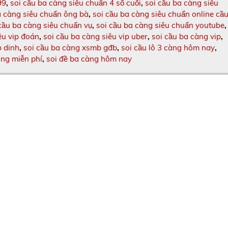
99
,
soi cầu ba càng siêu chuẩn 4 số cuối
,
soi cầu ba càng siêu
a càng siêu chuẩn ông bà
,
soi cầu ba càng siêu chuẩn online cầ
cầu ba càng siêu chuẩn vụ
,
soi cầu ba càng siêu chuẩn youtube
,
êu vip đoán
,
soi cầu ba càng siêu vip uber
,
soi cầu ba càng vip
,
b dinh
,
soi cầu ba càng xsmb gđb
,
soi cầu lô 3 càng hôm nay
,
àng miễn phí
,
soi đề ba càng hôm nay