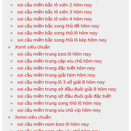
soi cầu miền bắc lô xiên 2 hôm nay
soi cầu miền bắc lô xiên 3 hôm nay
soi cầu miền bắc lô xiên 4 hôm nay
soi cầu miền bắc song thủ đề hôm nay
soi cầu miền bắc song thủ lô hôm nay
soi cầu miền bắc song thủ lô kép hôm nay
Xsmt siêu chuẩn
soi cầu miền trung bao lô hôm nay
soi cầu miền trung cặp xíu chủ hôm nay
soi cầu miền trung đặc biệt hôm nay
soi cầu miền trung giải tám hôm nay
soi cầu miền trung lô 3 số giải 8 hôm nay
soi cầu miền trung sớ đầu đuôi giải 8 hôm nay
soi cầu miền trung sớ đầu đuôi giải đặc biệt
soi cầu miền trung song thủ lô hôm nay
soi cầu miền trung xíu chủ víp hôm nay
Xsmn siêu chuẩn
soi cầu miền nam bao lô hôm nay
soi cầu miền nam cặp xíu chủ hôm nay