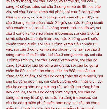
xổ số ăn thông
,
soi cầu 3 càng xổ số thủ đô
,
soi cầu 3
càng xổ số youtube
,
soi cầu 3 càng xsmb de 99 cao cấp
vip
,
soi cầu 3 càng xsmb đại phát
,
soi cau 3 cang xsmb
khung 2 ngay
,
soi cầu 3 càng xsmb siêu chuẩn 00
,
soi
cầu 3 càng xsmb siêu chuẩn 24 giờ
,
soi cầu 3 càng xsmb
siêu chuẩn 6 số
,
soi cầu 3 càng xsmb siêu chuẩn 68
,
soi
cầu 3 càng xsmb siêu chuẩn indonesia
,
soi cầu 3 càng
xsmb siêu chuẩn phía trước
,
soi cầu 3 càng xsmb siêu
chuẩn trung quốc
,
soi cầu 3 càng xsmb siêu chuẩn ưu
việt
,
soi cầu 3 càng xsmb siêu chuẩn y hà nội
,
soi cầu 3
càng xsmb số miền bắc
,
soi cầu 3 càng xsmb up
,
soi cầu
3 càng xsmb vn
,
soi cầu 3 càng xsmb yeni
,
soi cầu ba
càng 10kg
,
soi cầu ba càng an giang
,
soi cầu ba càng
chắc ăn 80
,
soi cầu ba càng chắc ăn 888
,
soi cầu ba
càng chắc ăn êm
,
soi cầu ba càng chắc ăn quá nhiều
,
soi
cau ba càng dao nha
,
soi cầu ba càng gồm những gì
,
soi
cầu ba càng hôm nay a trung rồi
,
soi cầu ba càng hôm
nay anh vũ
,
soi cầu ba càng hôm nay giá
,
soi cầu ba
càng hôm nay là số gì
,
soi cầu ba càng indonesia
,
soi
cầu ba càng miễn phí 3 miền hôm nay
,
soi cầu ba càng
miễn phí dự đoán
,
soi cầu ba càng miễn phí êm nhất