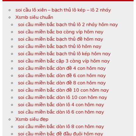
soi cầu lô xiên – bạch thủ lô kép – lô 2 nháy
Xsmb siêu chuẩn
soi cầu miền bắc bạch thủ lô 2 nháy hôm nay
soi cầu miền bắc ba càng víp hôm nay
soi cầu miền bắc bạch thủ đề hôm nay
soi cầu miền bắc bạch thủ lô hôm nay
soi cầu miền bắc bạch thủ lô kép hôm nay
soi cầu miền bắc cặp 3 càng víp hôm nay
soi cầu miền bắc dàn đề 4 con hôm nay
soi cầu miền bắc dàn đề 6 con hôm nay
soi cầu miền bắc dàn đề 8 con hôm nay
soi cầu miền bắc dàn đề 10 con hôm nay
soi cầu miền bắc dàn lô 10 con hôm nay
soi cầu miền bắc dàn lô 4 con hôm nay
soi cầu miền bắc dàn lô 6 con hôm nay
Xsmb siêu đẹp
soi cầu miền bắc dàn lô 8 con hôm nay
soi cầu miền bắc đề đầu đuôi hôm nay