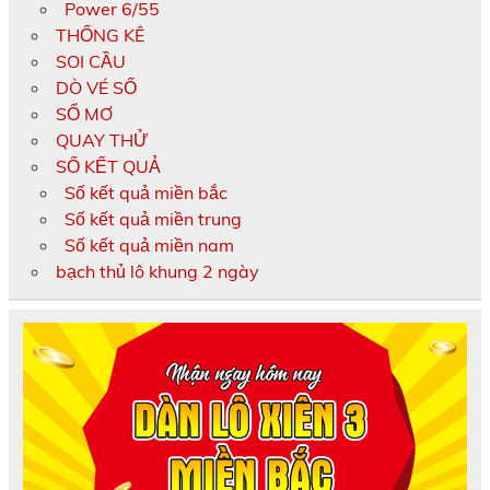
Power 6/55
THỐNG KÊ
SOI CẦU
DÒ VÉ SỐ
SỔ MƠ
QUAY THỬ
SỐ KẾT QUẢ
Số kết quả miền bắc
Số kết quả miền trung
Số kết quả miền nam
bạch thủ lô khung 2 ngày