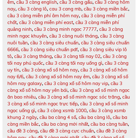
êm
,
cầu 3 càng english
,
cầu 3 càng gấu
,
cầu 3 càng hôm
nay
,
cầu 3 càng lô
,
cau 3 cang mb
,
cầu 3 càng miền bắc
,
cầu 3 càng miễn phí âm hôm nay
,
cầu 3 càng miễn phí
chốt
,
cầu 3 càng miễn phí east
,
cầu 3 càng miễn phí
quảng ninh
,
cầu 3 càng minh ngọc 77777
,
cầu 3 càng
minh ngọc khuyên
,
cầu 3 càng nuôi tháng
,
cầu 3 càng
nuôi tuần
,
cầu 3 càng siêu chuẩn
,
cầu 3 càng siêu chuẩn
6666
,
cầu 3 càng siêu chuẩn pdf
,
cầu 3 càng siêu vip lô
tô
,
cầu 3 càng tháng
,
cầu 3 càng tối nay 02
,
cầu 3 càng
tối nay phú quốc
,
cầu 3 càng tối nay uống gì
,
cầu 3 càng
uy tín
,
cầu 3 càng xổ số hôm nay
,
cầu 3 càng xổ số hôm
nay 6/6
,
cầu 3 càng xổ số hôm nay êm
,
cầu 3 càng xổ số
hôm nay galaxy
,
cầu 3 càng xổ số hôm nay vip
,
cầu 3
càng xổ số hôm nay yên bái
,
cầu 3 càng xổ số minh ngọc
ăn bao nhiêu
,
cầu 3 càng xổ số minh ngọc sóc trăng
,
cầu
3 càng xổ số minh ngọc trực tiếp
,
cầu 3 càng xổ số minh
ngọc uống gì
,
cầu 3 càng xsmb 1000
,
cầu 3 càng xsmb
khung 2 ngày
,
cầu ba càng 4 số
,
cầu ba càng lô
,
cầu ba
càng miền bắc
,
cầu ba càng mới nhất
,
cầu ba càng tuần
,
cầu đề 3 càng
,
cầu đề 3 càng cực chuẩn
,
cầu đề 3 càng
hôm nay
,
cầu đề 3 càng mới nhất
,
cầu đề 3 càng xổ số