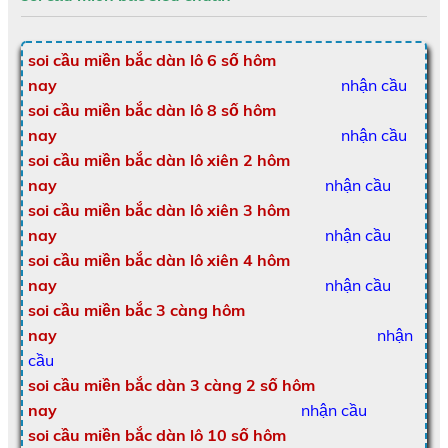
soi cầu miền bắc dàn lô 6 số hôm
nay
nhận cầu
soi cầu miền bắc dàn lô 8 số hôm
nay
nhận cầu
soi cầu miền bắc dàn lô xiên 2 hôm
nay
nhận cầu
soi cầu miền bắc dàn lô xiên 3 hôm
nay
nhận cầu
soi cầu miền bắc dàn lô xiên 4 hôm
nay
nhận cầu
soi cầu miền bắc 3 càng hôm
nay
nhận
cầu
soi cầu miền bắc dàn 3 càng 2 số hôm
nay
nhận cầu
soi cầu miền bắc dàn lô 10 số hôm