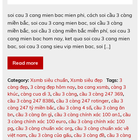
soi cau 3 cang mien bac mien phi, cách soi cầu 3 càng
miền bắc, soi cau 3 cang mien bac, soi cầu 3 càng
miền bắc, soi cầu 3 càng miền bắc miễn phí, soi cau 3
cang mien bac hom nay, ket qua soi cau 3 cang mien
bac, soi cau 3 cang sieu vip mien bac, soi […]
Read more
Category:
Xsmb siêu chuẩn
,
Xsmb siêu đẹp
Tags:
3
càng đẹp
,
3 càng đẹp hôm nay
,
ba cang xsmb
,
càng 3
khúc
,
càng cua dì 3
,
cầu 3 càng
,
cầu 3 càng 247 369
,
cầu 3 càng 247 8386
,
cầu 3 càng 247 rotinger
,
cầu 3
càng 247 tỷ miền bắc
,
cầu 3 càng 4 số
,
cầu 3 càng ăn
bn
,
cầu 3 càng ăn gì
,
cầu 3 càng chính xác 100 an1
,
cầu
3 càng chính xác 100 euro
,
cầu 3 càng chính xác 100
pg
,
cầu 3 càng chuẩn xác org
,
cầu 3 càng chuẩn xác về
việt nam
,
cầu 3 càng của gấu
,
cầu 3 càng đề
,
cầu 3 càng