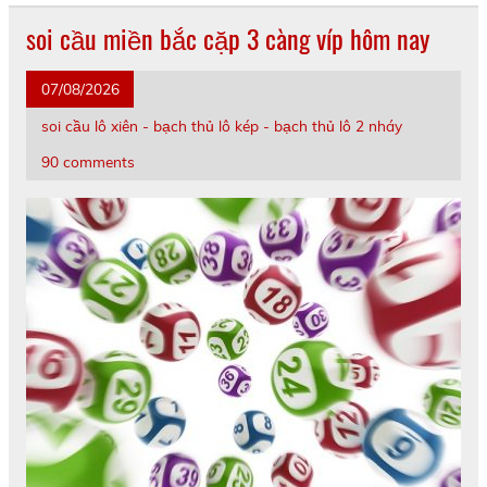
soi cầu miền bắc cặp 3 càng víp hôm nay
07/08/2026
soi cầu lô xiên - bạch thủ lô kép - bạch thủ lô 2 nháy
90 comments