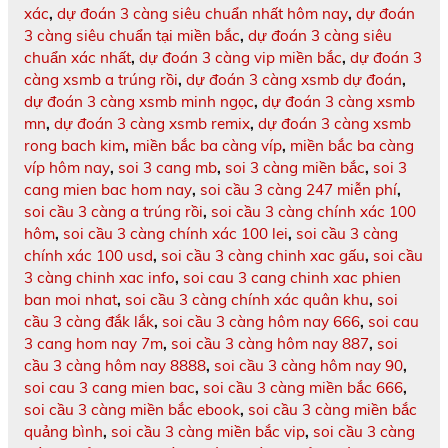
xác
,
dự đoán 3 càng siêu chuẩn nhất hôm nay
,
dự đoán
3 càng siêu chuẩn tại miền bắc
,
dự đoán 3 càng siêu
chuẩn xác nhất
,
dự đoán 3 càng vip miền bắc
,
dự đoán 3
càng xsmb a trúng rồi
,
dự đoán 3 càng xsmb dự đoán
,
dự đoán 3 càng xsmb minh ngọc
,
dự đoán 3 càng xsmb
mn
,
dự đoán 3 càng xsmb remix
,
dự đoán 3 càng xsmb
rong bach kim
,
miền bắc ba càng víp
,
miền bắc ba càng
víp hôm nay
,
soi 3 cang mb
,
soi 3 càng miền bắc
,
soi 3
cang mien bac hom nay
,
soi cầu 3 càng 247 miễn phí
,
soi cầu 3 càng a trúng rồi
,
soi cầu 3 càng chính xác 100
hôm
,
soi cầu 3 càng chính xác 100 lei
,
soi cầu 3 càng
chính xác 100 usd
,
soi cầu 3 càng chinh xac gấu
,
soi cầu
3 càng chinh xac info
,
soi cau 3 cang chinh xac phien
ban moi nhat
,
soi cầu 3 càng chính xác quân khu
,
soi
cầu 3 càng đắk lắk
,
soi cầu 3 càng hôm nay 666
,
soi cau
3 cang hom nay 7m
,
soi cầu 3 càng hôm nay 887
,
soi
cầu 3 càng hôm nay 8888
,
soi cầu 3 càng hôm nay 90
,
soi cau 3 cang mien bac
,
soi cầu 3 càng miền bắc 666
,
soi cầu 3 càng miền bắc ebook
,
soi cầu 3 càng miền bắc
quảng bình
,
soi cầu 3 càng miền bắc vip
,
soi cầu 3 càng