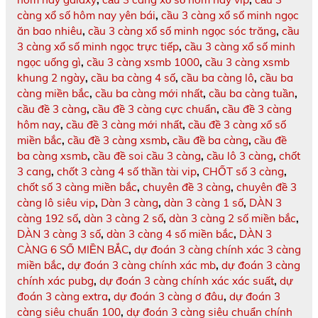
càng xổ số hôm nay yên bái
,
cầu 3 càng xổ số minh ngọc
ăn bao nhiêu
,
cầu 3 càng xổ số minh ngọc sóc trăng
,
cầu
3 càng xổ số minh ngọc trực tiếp
,
cầu 3 càng xổ số minh
ngọc uống gì
,
cầu 3 càng xsmb 1000
,
cầu 3 càng xsmb
khung 2 ngày
,
cầu ba càng 4 số
,
cầu ba càng lô
,
cầu ba
càng miền bắc
,
cầu ba càng mới nhất
,
cầu ba càng tuần
,
cầu đề 3 càng
,
cầu đề 3 càng cực chuẩn
,
cầu đề 3 càng
hôm nay
,
cầu đề 3 càng mới nhất
,
cầu đề 3 càng xổ số
miền bắc
,
cầu đề 3 càng xsmb
,
cầu đề ba càng
,
cầu đề
ba càng xsmb
,
cầu đề soi cầu 3 càng
,
cầu lô 3 càng
,
chốt
3 cang
,
chốt 3 càng 4 số thần tài vip
,
CHỐT số 3 càng
,
chốt số 3 càng miền bắc
,
chuyên đề 3 càng
,
chuyên đề 3
càng lô siêu vip
,
Dàn 3 càng
,
dàn 3 càng 1 số
,
DÀN 3
càng 192 số
,
dàn 3 càng 2 số
,
dàn 3 càng 2 số miền bắc
,
DÀN 3 càng 3 số
,
dàn 3 càng 4 số miền bắc
,
DÀN 3
CÀNG 6 SỐ MIỀN BẮC
,
dự đoán 3 càng chính xác 3 càng
miền bắc
,
dự đoán 3 càng chính xác mb
,
dự đoán 3 càng
chính xác pubg
,
dự đoán 3 càng chính xác xác suất
,
dự
đoán 3 càng extra
,
dự đoán 3 càng ơ đâu
,
dự đoán 3
càng siêu chuẩn 100
,
dự đoán 3 càng siêu chuẩn chính