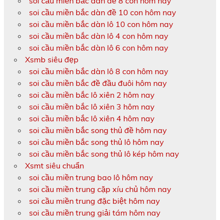
soi cầu miền bắc dàn đề 8 con hôm nay
soi cầu miền bắc dàn đề 10 con hôm nay
soi cầu miền bắc dàn lô 10 con hôm nay
soi cầu miền bắc dàn lô 4 con hôm nay
soi cầu miền bắc dàn lô 6 con hôm nay
Xsmb siêu đẹp
soi cầu miền bắc dàn lô 8 con hôm nay
soi cầu miền bắc đề đầu đuôi hôm nay
soi cầu miền bắc lô xiên 2 hôm nay
soi cầu miền bắc lô xiên 3 hôm nay
soi cầu miền bắc lô xiên 4 hôm nay
soi cầu miền bắc song thủ đề hôm nay
soi cầu miền bắc song thủ lô hôm nay
soi cầu miền bắc song thủ lô kép hôm nay
Xsmt siêu chuẩn
soi cầu miền trung bao lô hôm nay
soi cầu miền trung cặp xíu chủ hôm nay
soi cầu miền trung đặc biệt hôm nay
soi cầu miền trung giải tám hôm nay