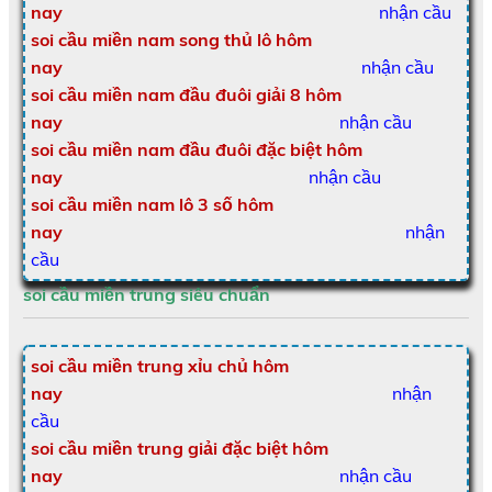
nay
nhận cầu
soi cầu miền nam song thủ lô hôm
nay
nhận cầu
soi cầu miền nam đầu đuôi giải 8 hôm
nay
nhận cầu
soi cầu miền nam đầu đuôi đặc biệt hôm
nay
nhận cầu
soi cầu miền nam lô 3 số hôm
nay
nhận
cầu
soi cầu miền trung siêu chuẩn
soi cầu miền trung xỉu chủ hôm
nay
nhận
cầu
soi cầu miền trung giải đặc biệt hôm
nay
nhận cầu