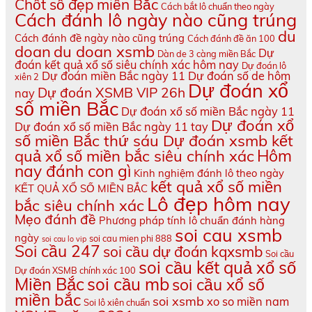
Chốt số đẹp miền Bắc
Cách bắt lô chuẩn theo ngày
Cách đánh lô ngày nào cũng trúng
du
Cách đánh đề ngày nào cũng trúng
Cách đánh đề ăn 100
doan
du doan xsmb
Dự
Dàn de 3 càng miền Bắc
đoán kết quả xổ số siêu chính xác hôm nay
Dự đoán lô
Dự đoán miền Bắc ngày 11
Dự đoán số de hôm
xiên 2
Dự đoán xổ
Dự đoán XSMB VIP 26h
nay
số miền Bắc
Dự đoán xổ số miền Bắc ngày 11
Dự đoán xổ
Dự đoán xổ số miền Bắc ngày 11 tay
số miền Bắc thứ sáu Dự đoán xsmb kết
Hôm
quả xổ số miền bắc siêu chính xác
nay đánh con gì
Kinh nghiệm đánh lô theo ngày
kết quả xổ số miền
KẾT QUẢ XỔ SỐ MIỀN BẮC
Lô đẹp hôm nay
bắc siêu chính xác
Mẹo đánh đề
Phương pháp tính lô chuẩn đánh hàng
soi cau xsmb
ngày
soi cau mien phi 888
soi cau lo vip
Soi cầu 247
soi cầu dự đoán kqxsmb
Soi cầu
soi cầu kết quả xổ số
Dự đoán XSMB chính xác 100
Miền Bắc
soi cầu mb
soi cầu xổ số
miền bắc
soi xsmb
xo so miền nam
Soi lô xiên chuẩn