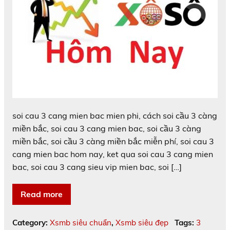
soi cau 3 cang mien bac mien phi, cách soi cầu 3 càng
miền bắc, soi cau 3 cang mien bac, soi cầu 3 càng
miền bắc, soi cầu 3 càng miền bắc miễn phí, soi cau 3
cang mien bac hom nay, ket qua soi cau 3 cang mien
bac, soi cau 3 cang sieu vip mien bac, soi […]
Read more
Category:
Xsmb siêu chuẩn
,
Xsmb siêu đẹp
Tags:
3