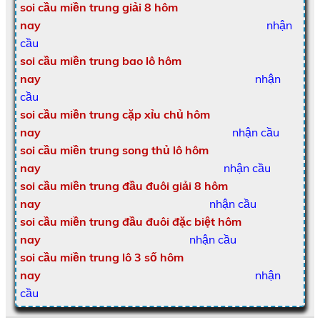
soi cầu miền trung giải 8 hôm
nay
nhận
cầu
soi cầu miền trung bao lô hôm
nay
nhận
cầu
soi cầu miền trung cặp xỉu chủ hôm
nay
nhận cầu
soi cầu miền trung song thủ lô hôm
nay
nhận cầu
soi cầu miền trung đầu đuôi giải 8 hôm
nay
nhận cầu
soi cầu miền trung đầu đuôi đặc biệt hôm
nay
nhận cầu
soi cầu miền trung lô 3 số hôm
nay
nhận
cầu