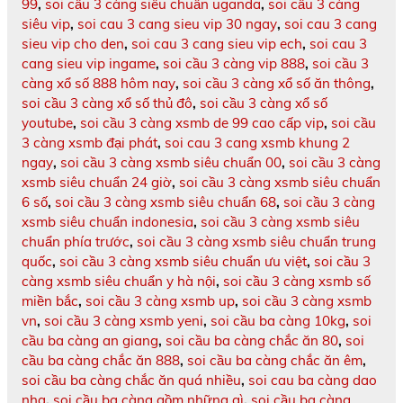
99
,
soi cầu 3 càng siêu chuẩn uganda
,
soi cầu 3 càng
siêu vip
,
soi cau 3 cang sieu vip 30 ngay
,
soi cau 3 cang
sieu vip cho den
,
soi cau 3 cang sieu vip ech
,
soi cau 3
cang sieu vip ingame
,
soi cầu 3 càng vip 888
,
soi cầu 3
càng xổ số 888 hôm nay
,
soi cầu 3 càng xổ số ăn thông
,
soi cầu 3 càng xổ số thủ đô
,
soi cầu 3 càng xổ số
youtube
,
soi cầu 3 càng xsmb de 99 cao cấp vip
,
soi cầu
3 càng xsmb đại phát
,
soi cau 3 cang xsmb khung 2
ngay
,
soi cầu 3 càng xsmb siêu chuẩn 00
,
soi cầu 3 càng
xsmb siêu chuẩn 24 giờ
,
soi cầu 3 càng xsmb siêu chuẩn
6 số
,
soi cầu 3 càng xsmb siêu chuẩn 68
,
soi cầu 3 càng
xsmb siêu chuẩn indonesia
,
soi cầu 3 càng xsmb siêu
chuẩn phía trước
,
soi cầu 3 càng xsmb siêu chuẩn trung
quốc
,
soi cầu 3 càng xsmb siêu chuẩn ưu việt
,
soi cầu 3
càng xsmb siêu chuẩn y hà nội
,
soi cầu 3 càng xsmb số
miền bắc
,
soi cầu 3 càng xsmb up
,
soi cầu 3 càng xsmb
vn
,
soi cầu 3 càng xsmb yeni
,
soi cầu ba càng 10kg
,
soi
cầu ba càng an giang
,
soi cầu ba càng chắc ăn 80
,
soi
cầu ba càng chắc ăn 888
,
soi cầu ba càng chắc ăn êm
,
soi cầu ba càng chắc ăn quá nhiều
,
soi cau ba càng dao
nha
,
soi cầu ba càng gồm những gì
,
soi cầu ba càng