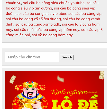
chuẩn vụ
,
soi cầu ba càng siêu chuẩn youtube
,
soi cầu
ba càng siêu vip âm dương
,
soi cầu ba càng siêu vip
đoán
,
soi cầu ba càng siêu vip uber
,
soi cầu ba càng vip
,
soi cầu ba càng xổ số âm dương
,
soi cầu ba càng xsmb
dinh
,
soi cầu ba càng xsmb gđb
,
soi cầu lô 3 càng hôm
nay
,
soi cầu miền bắc ba càng víp hôm nay
,
soi cầu víp 3
càng miễn phí
,
soi đề ba càng hôm nay
Search