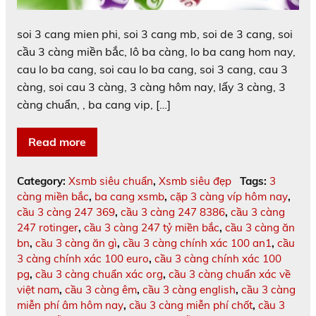
soi 3 cang mien phi, soi 3 cang mb, soi de 3 cang, soi
cầu 3 càng miền bắc, lô ba càng, lo ba cang hom nay,
cau lo ba cang, soi cau lo ba cang, soi 3 cang, cau 3
càng, soi cau 3 càng, 3 càng hôm nay, lấy 3 càng, 3
càng chuẩn, , ba cang vip, […]
Read more
Category:
Xsmb siêu chuẩn
,
Xsmb siêu đẹp
Tags:
3
càng miền bắc
,
ba cang xsmb
,
cặp 3 càng víp hôm nay
,
cầu 3 càng 247 369
,
cầu 3 càng 247 8386
,
cầu 3 càng
247 rotinger
,
cầu 3 càng 247 tỷ miền bắc
,
cầu 3 càng ăn
bn
,
cầu 3 càng ăn gì
,
cầu 3 càng chính xác 100 an1
,
cầu
3 càng chính xác 100 euro
,
cầu 3 càng chính xác 100
pg
,
cầu 3 càng chuẩn xác org
,
cầu 3 càng chuẩn xác về
việt nam
,
cầu 3 càng êm
,
cầu 3 càng english
,
cầu 3 càng
miễn phí âm hôm nay
,
cầu 3 càng miễn phí chốt
,
cầu 3