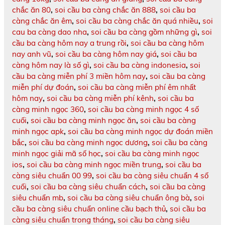
chắc ăn 80
,
soi cầu ba càng chắc ăn 888
,
soi cầu ba
càng chắc ăn êm
,
soi cầu ba càng chắc ăn quá nhiều
,
soi
cau ba càng dao nha
,
soi cầu ba càng gồm những gì
,
soi
cầu ba càng hôm nay a trung rồi
,
soi cầu ba càng hôm
nay anh vũ
,
soi cầu ba càng hôm nay giá
,
soi cầu ba
càng hôm nay là số gì
,
soi cầu ba càng indonesia
,
soi
cầu ba càng miễn phí 3 miền hôm nay
,
soi cầu ba càng
miễn phí dự đoán
,
soi cầu ba càng miễn phí êm nhất
hôm nay
,
soi cầu ba càng miễn phí kênh
,
soi cầu ba
càng minh ngọc 360
,
soi cầu ba càng minh ngọc 4 số
cuối
,
soi cầu ba càng minh ngọc ăn
,
soi cầu ba càng
minh ngọc apk
,
soi cầu ba càng minh ngọc dự đoán miền
bắc
,
soi cầu ba càng minh ngọc dương
,
soi cầu ba càng
minh ngọc giải mã số học
,
soi cầu ba càng minh ngọc
ios
,
soi cầu ba càng minh ngọc miền trung
,
soi cầu ba
càng siêu chuẩn 00 99
,
soi cầu ba càng siêu chuẩn 4 số
cuối
,
soi cầu ba càng siêu chuẩn cách
,
soi cầu ba càng
siêu chuẩn mb
,
soi cầu ba càng siêu chuẩn ông bà
,
soi
cầu ba càng siêu chuẩn online cầu bạch thủ
,
soi cầu ba
càng siêu chuẩn trong tháng
,
soi cầu ba càng siêu