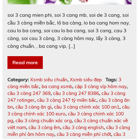
soi 3 cang mien phi, soi 3 cang mb, soi de 3 cang, soi
cầu 3 càng miền bắc, lô ba càng, lo ba cang hom nay,
cau lo ba cang, soi cau lo ba cang, soi 3 cang, cau 3
càng, soi cau 3 càng, 3 càng hôm nay, lấy 3 càng, 3
càng chuẩn, , ba cang vip, […]
Read more
Category:
Xsmb siêu chuẩn
,
Xsmb siêu đẹp
Tags:
3
càng miền bắc
,
ba cang xsmb
,
cặp 3 càng víp hôm nay
,
cầu 3 càng 247 369
,
cầu 3 càng 247 8386
,
cầu 3 càng
247 rotinger
,
cầu 3 càng 247 tỷ miền bắc
,
cầu 3 càng ăn
bn
,
cầu 3 càng ăn gì
,
cầu 3 càng chính xác 100 an1
,
cầu
3 càng chính xác 100 euro
,
cầu 3 càng chính xác 100
pg
,
cầu 3 càng chuẩn xác org
,
cầu 3 càng chuẩn xác về
việt nam
,
cầu 3 càng êm
,
cầu 3 càng english
,
cầu 3 càng
miễn phí âm hôm nay
,
cầu 3 càng miễn phí chốt
,
cầu 3