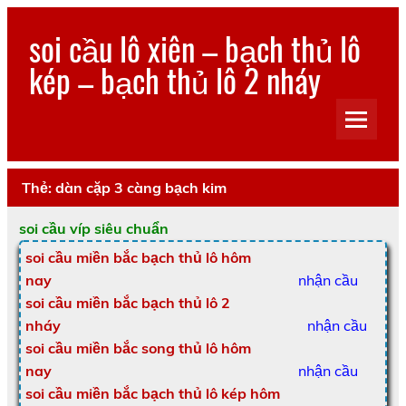
Skip
to
soi cầu lô xiên – bạch thủ lô
content
kép – bạch thủ lô 2 nháy
soi cầu lô xiên – bạch thủ lô kép – bạch thủ lô 2 nháy
Thẻ:
dàn cặp 3 càng bạch kim
soi cầu víp siêu chuẩn
soi cầu miền bắc bạch thủ lô hôm
nay
nhận cầu
soi cầu miền bắc bạch thủ lô 2
nháy
nhận cầu
soi cầu miền bắc song thủ lô hôm
nay
nhận cầu
soi cầu miền bắc bạch thủ lô kép hôm