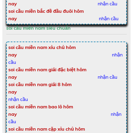
nay
nhận cầu
soi cầu miền bắc đề đầu đuôi hôm
nay
nhận cầu
soi cầu miền nam siêu chuẩn
soi cầu miền nam xỉu chủ hôm
nay
nhận
cầu
soi cầu miền nam giải đặc biệt hôm
nay
nhận cầu
soi cầu miền nam giải 8 hôm
nay
nhận cầu
soi cầu miền nam bao lô hôm
nay
nhận
cầu
soi cầu miền nam cặp xỉu chủ hôm