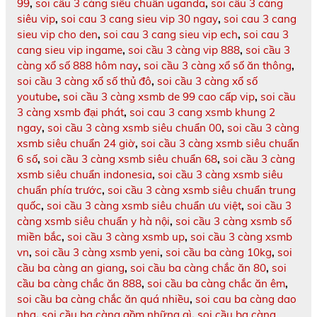
99
,
soi cầu 3 càng siêu chuẩn uganda
,
soi cầu 3 càng
siêu vip
,
soi cau 3 cang sieu vip 30 ngay
,
soi cau 3 cang
sieu vip cho den
,
soi cau 3 cang sieu vip ech
,
soi cau 3
cang sieu vip ingame
,
soi cầu 3 càng vip 888
,
soi cầu 3
càng xổ số 888 hôm nay
,
soi cầu 3 càng xổ số ăn thông
,
soi cầu 3 càng xổ số thủ đô
,
soi cầu 3 càng xổ số
youtube
,
soi cầu 3 càng xsmb de 99 cao cấp vip
,
soi cầu
3 càng xsmb đại phát
,
soi cau 3 cang xsmb khung 2
ngay
,
soi cầu 3 càng xsmb siêu chuẩn 00
,
soi cầu 3 càng
xsmb siêu chuẩn 24 giờ
,
soi cầu 3 càng xsmb siêu chuẩn
6 số
,
soi cầu 3 càng xsmb siêu chuẩn 68
,
soi cầu 3 càng
xsmb siêu chuẩn indonesia
,
soi cầu 3 càng xsmb siêu
chuẩn phía trước
,
soi cầu 3 càng xsmb siêu chuẩn trung
quốc
,
soi cầu 3 càng xsmb siêu chuẩn ưu việt
,
soi cầu 3
càng xsmb siêu chuẩn y hà nội
,
soi cầu 3 càng xsmb số
miền bắc
,
soi cầu 3 càng xsmb up
,
soi cầu 3 càng xsmb
vn
,
soi cầu 3 càng xsmb yeni
,
soi cầu ba càng 10kg
,
soi
cầu ba càng an giang
,
soi cầu ba càng chắc ăn 80
,
soi
cầu ba càng chắc ăn 888
,
soi cầu ba càng chắc ăn êm
,
soi cầu ba càng chắc ăn quá nhiều
,
soi cau ba càng dao
nha
,
soi cầu ba càng gồm những gì
,
soi cầu ba càng