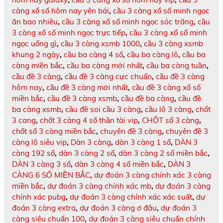
càng xổ số hôm nay yên bái
,
cầu 3 càng xổ số minh ngọc
ăn bao nhiêu
,
cầu 3 càng xổ số minh ngọc sóc trăng
,
cầu
3 càng xổ số minh ngọc trực tiếp
,
cầu 3 càng xổ số minh
ngọc uống gì
,
cầu 3 càng xsmb 1000
,
cầu 3 càng xsmb
khung 2 ngày
,
cầu ba càng 4 số
,
cầu ba càng lô
,
cầu ba
càng miền bắc
,
cầu ba càng mới nhất
,
cầu ba càng tuần
,
cầu đề 3 càng
,
cầu đề 3 càng cực chuẩn
,
cầu đề 3 càng
hôm nay
,
cầu đề 3 càng mới nhất
,
cầu đề 3 càng xổ số
miền bắc
,
cầu đề 3 càng xsmb
,
cầu đề ba càng
,
cầu đề
ba càng xsmb
,
cầu đề soi cầu 3 càng
,
cầu lô 3 càng
,
chốt
3 cang
,
chốt 3 càng 4 số thần tài vip
,
CHỐT số 3 càng
,
chốt số 3 càng miền bắc
,
chuyên đề 3 càng
,
chuyên đề 3
càng lô siêu vip
,
Dàn 3 càng
,
dàn 3 càng 1 số
,
DÀN 3
càng 192 số
,
dàn 3 càng 2 số
,
dàn 3 càng 2 số miền bắc
,
DÀN 3 càng 3 số
,
dàn 3 càng 4 số miền bắc
,
DÀN 3
CÀNG 6 SỐ MIỀN BẮC
,
dự đoán 3 càng chính xác 3 càng
miền bắc
,
dự đoán 3 càng chính xác mb
,
dự đoán 3 càng
chính xác pubg
,
dự đoán 3 càng chính xác xác suất
,
dự
đoán 3 càng extra
,
dự đoán 3 càng ơ đâu
,
dự đoán 3
càng siêu chuẩn 100
,
dự đoán 3 càng siêu chuẩn chính