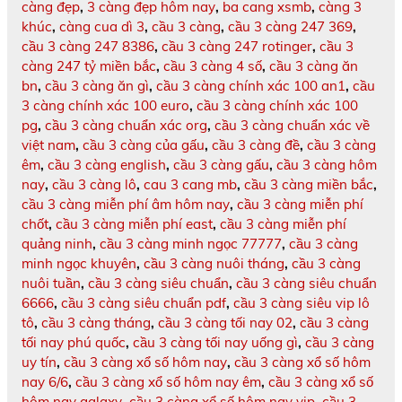
càng đẹp
,
3 càng đẹp hôm nay
,
ba cang xsmb
,
càng 3
khúc
,
càng cua dì 3
,
cầu 3 càng
,
cầu 3 càng 247 369
,
cầu 3 càng 247 8386
,
cầu 3 càng 247 rotinger
,
cầu 3
càng 247 tỷ miền bắc
,
cầu 3 càng 4 số
,
cầu 3 càng ăn
bn
,
cầu 3 càng ăn gì
,
cầu 3 càng chính xác 100 an1
,
cầu
3 càng chính xác 100 euro
,
cầu 3 càng chính xác 100
pg
,
cầu 3 càng chuẩn xác org
,
cầu 3 càng chuẩn xác về
việt nam
,
cầu 3 càng của gấu
,
cầu 3 càng đề
,
cầu 3 càng
êm
,
cầu 3 càng english
,
cầu 3 càng gấu
,
cầu 3 càng hôm
nay
,
cầu 3 càng lô
,
cau 3 cang mb
,
cầu 3 càng miền bắc
,
cầu 3 càng miễn phí âm hôm nay
,
cầu 3 càng miễn phí
chốt
,
cầu 3 càng miễn phí east
,
cầu 3 càng miễn phí
quảng ninh
,
cầu 3 càng minh ngọc 77777
,
cầu 3 càng
minh ngọc khuyên
,
cầu 3 càng nuôi tháng
,
cầu 3 càng
nuôi tuần
,
cầu 3 càng siêu chuẩn
,
cầu 3 càng siêu chuẩn
6666
,
cầu 3 càng siêu chuẩn pdf
,
cầu 3 càng siêu vip lô
tô
,
cầu 3 càng tháng
,
cầu 3 càng tối nay 02
,
cầu 3 càng
tối nay phú quốc
,
cầu 3 càng tối nay uống gì
,
cầu 3 càng
uy tín
,
cầu 3 càng xổ số hôm nay
,
cầu 3 càng xổ số hôm
nay 6/6
,
cầu 3 càng xổ số hôm nay êm
,
cầu 3 càng xổ số
hôm nay galaxy
,
cầu 3 càng xổ số hôm nay vip
,
cầu 3