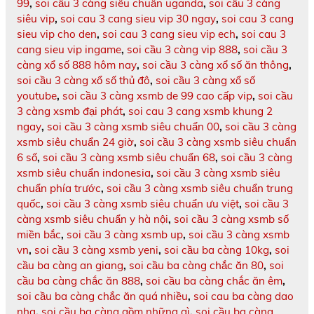
99
,
soi cầu 3 càng siêu chuẩn uganda
,
soi cầu 3 càng
siêu vip
,
soi cau 3 cang sieu vip 30 ngay
,
soi cau 3 cang
sieu vip cho den
,
soi cau 3 cang sieu vip ech
,
soi cau 3
cang sieu vip ingame
,
soi cầu 3 càng vip 888
,
soi cầu 3
càng xổ số 888 hôm nay
,
soi cầu 3 càng xổ số ăn thông
,
soi cầu 3 càng xổ số thủ đô
,
soi cầu 3 càng xổ số
youtube
,
soi cầu 3 càng xsmb de 99 cao cấp vip
,
soi cầu
3 càng xsmb đại phát
,
soi cau 3 cang xsmb khung 2
ngay
,
soi cầu 3 càng xsmb siêu chuẩn 00
,
soi cầu 3 càng
xsmb siêu chuẩn 24 giờ
,
soi cầu 3 càng xsmb siêu chuẩn
6 số
,
soi cầu 3 càng xsmb siêu chuẩn 68
,
soi cầu 3 càng
xsmb siêu chuẩn indonesia
,
soi cầu 3 càng xsmb siêu
chuẩn phía trước
,
soi cầu 3 càng xsmb siêu chuẩn trung
quốc
,
soi cầu 3 càng xsmb siêu chuẩn ưu việt
,
soi cầu 3
càng xsmb siêu chuẩn y hà nội
,
soi cầu 3 càng xsmb số
miền bắc
,
soi cầu 3 càng xsmb up
,
soi cầu 3 càng xsmb
vn
,
soi cầu 3 càng xsmb yeni
,
soi cầu ba càng 10kg
,
soi
cầu ba càng an giang
,
soi cầu ba càng chắc ăn 80
,
soi
cầu ba càng chắc ăn 888
,
soi cầu ba càng chắc ăn êm
,
soi cầu ba càng chắc ăn quá nhiều
,
soi cau ba càng dao
nha
,
soi cầu ba càng gồm những gì
,
soi cầu ba càng