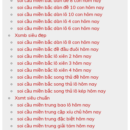
soi cầu miền bắc dàn đề 8 con hôm nay
soi cầu miền bắc dàn đề 10 con hôm nay
soi cầu miền bắc dàn lô 10 con hôm nay
soi cầu miền bắc dàn lô 4 con hôm nay
soi cầu miền bắc dàn lô 6 con hôm nay
Xsmb siêu đẹp
soi cầu miền bắc dàn lô 8 con hôm nay
soi cầu miền bắc đề đầu đuôi hôm nay
soi cầu miền bắc lô xiên 2 hôm nay
soi cầu miền bắc lô xiên 3 hôm nay
soi cầu miền bắc lô xiên 4 hôm nay
soi cầu miền bắc song thủ đề hôm nay
soi cầu miền bắc song thủ lô hôm nay
soi cầu miền bắc song thủ lô kép hôm nay
Xsmt siêu chuẩn
soi cầu miền trung bao lô hôm nay
soi cầu miền trung cặp xíu chủ hôm nay
soi cầu miền trung đặc biệt hôm nay
soi cầu miền trung giải tám hôm nay