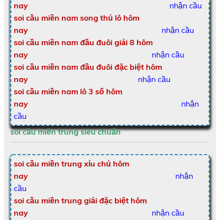
nay
nhận cầu
soi cầu miền nam song thủ lô hôm
nay
nhận cầu
soi cầu miền nam đầu đuôi giải 8 hôm
nay
nhận cầu
soi cầu miền nam đầu đuôi đặc biệt hôm
nay
nhận cầu
soi cầu miền nam lô 3 số hôm
nay
nhận
cầu
soi cầu miền trung siêu chuẩn
soi cầu miền trung xỉu chủ hôm
nay
nhận
cầu
soi cầu miền trung giải đặc biệt hôm
nay
nhận cầu