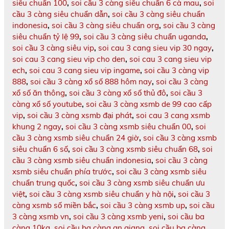
siêu chuẩn 100
,
soi cầu 3 càng siêu chuẩn 6 cà mau
,
soi
cầu 3 càng siêu chuẩn dẫn
,
soi cầu 3 càng siêu chuẩn
indonesia
,
soi cầu 3 càng siêu chuẩn org
,
soi cầu 3 càng
siêu chuẩn tỷ lệ 99
,
soi cầu 3 càng siêu chuẩn uganda
,
soi cầu 3 càng siêu vip
,
soi cau 3 cang sieu vip 30 ngay
,
soi cau 3 cang sieu vip cho den
,
soi cau 3 cang sieu vip
ech
,
soi cau 3 cang sieu vip ingame
,
soi cầu 3 càng vip
888
,
soi cầu 3 càng xổ số 888 hôm nay
,
soi cầu 3 càng
xổ số ăn thông
,
soi cầu 3 càng xổ số thủ đô
,
soi cầu 3
càng xổ số youtube
,
soi cầu 3 càng xsmb de 99 cao cấp
vip
,
soi cầu 3 càng xsmb đại phát
,
soi cau 3 cang xsmb
khung 2 ngay
,
soi cầu 3 càng xsmb siêu chuẩn 00
,
soi
cầu 3 càng xsmb siêu chuẩn 24 giờ
,
soi cầu 3 càng xsmb
siêu chuẩn 6 số
,
soi cầu 3 càng xsmb siêu chuẩn 68
,
soi
cầu 3 càng xsmb siêu chuẩn indonesia
,
soi cầu 3 càng
xsmb siêu chuẩn phía trước
,
soi cầu 3 càng xsmb siêu
chuẩn trung quốc
,
soi cầu 3 càng xsmb siêu chuẩn ưu
việt
,
soi cầu 3 càng xsmb siêu chuẩn y hà nội
,
soi cầu 3
càng xsmb số miền bắc
,
soi cầu 3 càng xsmb up
,
soi cầu
3 càng xsmb vn
,
soi cầu 3 càng xsmb yeni
,
soi cầu ba
càng 10kg
,
soi cầu ba càng an giang
,
soi cầu ba càng