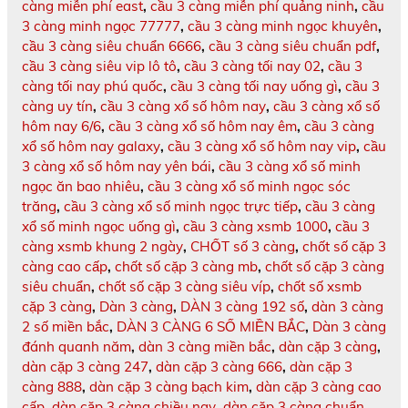
càng miễn phí east
,
cầu 3 càng miễn phí quảng ninh
,
cầu
3 càng minh ngọc 77777
,
cầu 3 càng minh ngọc khuyên
,
cầu 3 càng siêu chuẩn 6666
,
cầu 3 càng siêu chuẩn pdf
,
cầu 3 càng siêu vip lô tô
,
cầu 3 càng tối nay 02
,
cầu 3
càng tối nay phú quốc
,
cầu 3 càng tối nay uống gì
,
cầu 3
càng uy tín
,
cầu 3 càng xổ số hôm nay
,
cầu 3 càng xổ số
hôm nay 6/6
,
cầu 3 càng xổ số hôm nay êm
,
cầu 3 càng
xổ số hôm nay galaxy
,
cầu 3 càng xổ số hôm nay vip
,
cầu
3 càng xổ số hôm nay yên bái
,
cầu 3 càng xổ số minh
ngọc ăn bao nhiêu
,
cầu 3 càng xổ số minh ngọc sóc
trăng
,
cầu 3 càng xổ số minh ngọc trực tiếp
,
cầu 3 càng
xổ số minh ngọc uống gì
,
cầu 3 càng xsmb 1000
,
cầu 3
càng xsmb khung 2 ngày
,
CHỐT số 3 càng
,
chốt số cặp 3
càng cao cấp
,
chốt số cặp 3 càng mb
,
chốt số cặp 3 càng
siêu chuẩn
,
chốt số cặp 3 càng siêu víp
,
chốt số xsmb
cặp 3 càng
,
Dàn 3 càng
,
DÀN 3 càng 192 số
,
dàn 3 càng
2 số miền bắc
,
DÀN 3 CÀNG 6 SỐ MIỀN BẮC
,
Dàn 3 càng
đánh quanh năm
,
dàn 3 càng miền bắc
,
dàn cặp 3 càng
,
dàn cặp 3 càng 247
,
dàn cặp 3 càng 666
,
dàn cặp 3
càng 888
,
dàn cặp 3 càng bạch kim
,
dàn cặp 3 càng cao
cấp
,
dàn cặp 3 càng chiều nay
,
dàn cặp 3 càng chuẩn
,