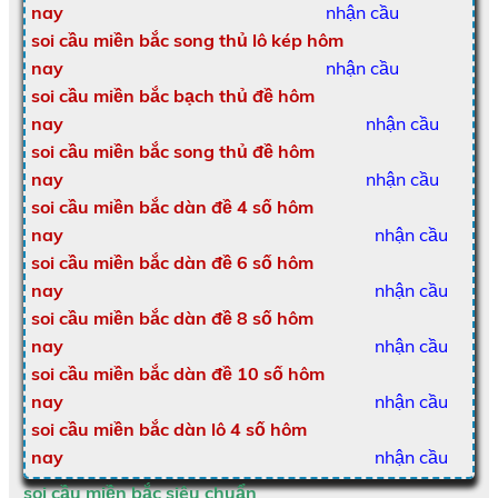
nay
nhận cầu
soi cầu miền bắc song thủ lô kép hôm
nay
nhận cầu
soi cầu miền bắc bạch thủ đề hôm
nay
nhận cầu
soi cầu miền bắc song thủ đề hôm
nay
nhận cầu
soi cầu miền bắc dàn đề 4 số hôm
nay
nhận cầu
soi cầu miền bắc dàn đề 6 số hôm
nay
nhận cầu
soi cầu miền bắc dàn đề 8 số hôm
nay
nhận cầu
soi cầu miền bắc dàn đề 10 số hôm
nay
nhận cầu
soi cầu miền bắc dàn lô 4 số hôm
nay
nhận cầu
soi cầu miền bắc siêu chuẩn