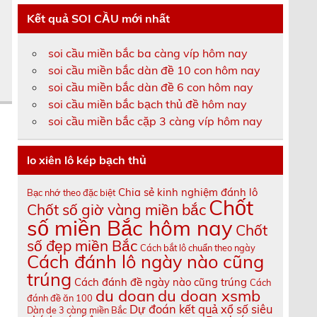
Kết quả SOI CẦU mới nhất
u
soi cầu miền bắc ba càng víp hôm nay
soi cầu miền bắc dàn đề 10 con hôm nay
soi cầu miền bắc dàn đề 6 con hôm nay
soi cầu miền bắc bạch thủ đề hôm nay
soi cầu miền bắc cặp 3 càng víp hôm nay
lo xiên lô kép bạch thủ
Chia sẻ kinh nghiệm đánh lô
Bạc nhớ theo đặc biệt
Chốt
Chốt số giờ vàng miền bắc
số miền Bắc hôm nay
Chốt
số đẹp miền Bắc
Cách bắt lô chuẩn theo ngày
Cách đánh lô ngày nào cũng
trúng
Cách đánh đề ngày nào cũng trúng
Cách
du doan
du doan xsmb
đánh đề ăn 100
Dự đoán kết quả xổ số siêu
Dàn de 3 càng miền Bắc