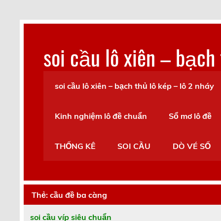
Skip
to
content
soi cầu lô xiên – bạch
soi cầu lô xiên – bạch thủ lô kép – bạch thủ lô 2 
soi cầu lô xiên – bạch thủ lô kép – lô 2 nháy
Kinh nghiệm lô đề chuẩn
Sổ mơ lô đề
THỐNG KÊ
SOI CẦU
DÒ VÉ SỐ
Thẻ:
cầu đề ba càng
soi cầu víp siêu chuẩn