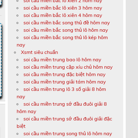
soi cầu miền bắc lô xiên 2 hôm nay
soi cầu miền bắc lô xiên 3 hôm nay
soi cầu miền bắc lô xiên 4 hôm nay
soi cầu miền bắc song thủ đề hôm nay
soi cầu miền bắc song thủ lô hôm nay
soi cầu miền bắc song thủ lô kép hôm
nay
Xsmt siêu chuẩn
soi cầu miền trung bao lô hôm nay
soi cầu miền trung cặp xíu chủ hôm nay
soi cầu miền trung đặc biệt hôm nay
soi cầu miền trung giải tám hôm nay
soi cầu miền trung lô 3 số giải 8 hôm
nay
soi cầu miền trung sớ đầu đuôi giải 8
hôm nay
soi cầu miền trung sớ đầu đuôi giải đặc
biệt
soi cầu miền trung song thủ lô hôm nay