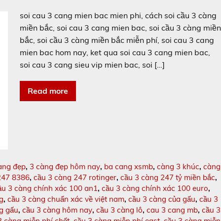
soi cau 3 cang mien bac mien phi, cách soi cầu 3 càng
miền bắc, soi cau 3 cang mien bac, soi cầu 3 càng miề
bắc, soi cầu 3 càng miền bắc miễn phí, soi cau 3 cang
mien bac hom nay, ket qua soi cau 3 cang mien bac,
soi cau 3 cang sieu vip mien bac, soi […]
Read more
àng đẹp
,
3 càng đẹp hôm nay
,
ba cang xsmb
,
càng 3 khúc
,
càng
247 8386
,
cầu 3 càng 247 rotinger
,
cầu 3 càng 247 tỷ miền bắc
,
ầu 3 càng chính xác 100 an1
,
cầu 3 càng chính xác 100 euro
,
g
,
cầu 3 càng chuẩn xác về việt nam
,
cầu 3 càng của gấu
,
cầu 3
g gấu
,
cầu 3 càng hôm nay
,
cầu 3 càng lô
,
cau 3 cang mb
,
cầu 3
3 càng miễn phí chốt
,
cầu 3 càng miễn phí east
,
cầu 3 càng miễn