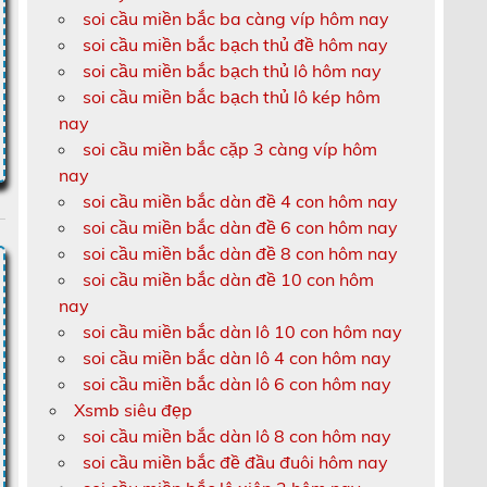
soi cầu miền bắc ba càng víp hôm nay
soi cầu miền bắc bạch thủ đề hôm nay
soi cầu miền bắc bạch thủ lô hôm nay
soi cầu miền bắc bạch thủ lô kép hôm
nay
soi cầu miền bắc cặp 3 càng víp hôm
nay
soi cầu miền bắc dàn đề 4 con hôm nay
soi cầu miền bắc dàn đề 6 con hôm nay
soi cầu miền bắc dàn đề 8 con hôm nay
soi cầu miền bắc dàn đề 10 con hôm
nay
soi cầu miền bắc dàn lô 10 con hôm nay
soi cầu miền bắc dàn lô 4 con hôm nay
soi cầu miền bắc dàn lô 6 con hôm nay
Xsmb siêu đẹp
soi cầu miền bắc dàn lô 8 con hôm nay
soi cầu miền bắc đề đầu đuôi hôm nay