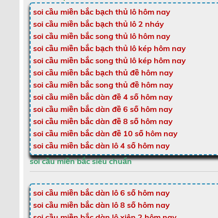
soi cầu miền bắc bạch thủ lô hôm nay
soi cầu miền bắc bạch thủ lô 2 nháy
soi cầu miền bắc song thủ lô hôm nay
soi cầu miền bắc bạch thủ lô kép hôm nay
soi cầu miền bắc song thủ lô kép hôm nay
soi cầu miền bắc bạch thủ đề hôm nay
soi cầu miền bắc song thủ đề hôm nay
soi cầu miền bắc dàn đề 4 số hôm nay
soi cầu miền bắc dàn đề 6 số hôm nay
soi cầu miền bắc dàn đề 8 số hôm nay
soi cầu miền bắc dàn đề 10 số hôm nay
soi cầu miền bắc dàn lô 4 số hôm nay
soi cầu miền bắc siêu chuẩn
soi cầu miền bắc dàn lô 6 số hôm nay
soi cầu miền bắc dàn lô 8 số hôm nay
soi cầu miền bắc dàn lô xiên 2 hôm nay