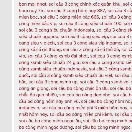
ban moi nhat
,
soi cầu 3 càng chính xác quân khu
,
soi 
hom nay 7m
,
soi cầu 3 càng hôm nay 887
,
soi cầu 3 
mien bac
,
soi cầu 3 càng miền bắc 666
,
soi cầu 3 càn
càng miền bắc vip
,
soi cầu 3 càng siêu chuẩn 100
,
soi
soi cầu 3 càng siêu chuẩn indonesia
,
soi cầu 3 càng s
siêu chuẩn uganda
,
soi cầu 3 càng siêu vip
,
soi cau 3 
cang sieu vip ech
,
soi cau 3 cang sieu vip ingame
,
soi
càng xổ số ăn thông
,
soi cầu 3 càng xổ số thủ đô
,
soi 
vip
,
soi cầu 3 càng xsmb đại phát
,
soi cau 3 cang xsm
càng xsmb siêu chuẩn 24 giờ
,
soi cầu 3 càng xsmb siê
càng xsmb siêu chuẩn indonesia
,
soi cầu 3 càng xsmb
quốc
,
soi cầu 3 càng xsmb siêu chuẩn ưu việt
,
soi cầu 
bắc
,
soi cầu 3 càng xsmb up
,
soi cầu 3 càng xsmb vn
,
càng an giang
,
soi cầu ba càng chắc ăn 80
,
soi cầu ba
chắc ăn quá nhiều
,
soi cau ba càng dao nha
,
soi cầu 
cầu ba càng hôm nay anh vũ
,
soi cầu ba càng hôm nay
indonesia
,
soi cầu ba càng miễn phí 3 miền hôm nay
,
s
nhất hôm nay
,
soi cầu ba càng miễn phí kênh
,
soi cầu
soi cầu ba càng minh ngọc ăn
,
soi cầu ba càng minh n
ba càng minh ngọc dương
,
soi cầu ba càng minh ngọc 