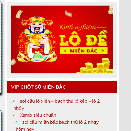
VIP CHỐT SỐ MIỀN BẮC
soi cầu lô xiên – bạch thủ lô kép – lô 2
nháy
Xsmb siêu chuẩn
soi cầu miền bắc bạch thủ lô 2 nháy
hôm nay