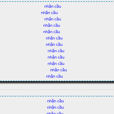
nhận cầu
nhận cầu
nhận cầu
nhận cầu
nhận cầu
nhận cầu
nhận cầu
nhận cầu
nhận cầu
nhận cầu
nhận cầu
nhận cầu
nhận cầu
nhận cầu
nhận cầu