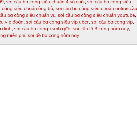
99
,
soi cầu ba càng siêu chuẩn 4 số cuối
,
soi cầu ba càng siêu
a càng siêu chuẩn ông bà
,
soi cầu ba càng siêu chuẩn online cầ
cầu ba càng siêu chuẩn vụ
,
soi cầu ba càng siêu chuẩn youtube
,
êu vip đoán
,
soi cầu ba càng siêu vip uber
,
soi cầu ba càng vip
,
b dinh
,
soi cầu ba càng xsmb gđb
,
soi cầu lô 3 càng hôm nay
,
àng miễn phí
,
soi đề ba càng hôm nay