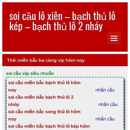
Skip
to
soi cầu lô xiên – bạch thủ lô
content
kép – bạch thủ lô 2 nháy
soi cầu lô xiên – bạch thủ lô kép – bạch thủ lô 2 nháy
Thẻ:
miền bắc ba càng víp hôm nay
soi cầu víp siêu chuẩn
soi cầu miền bắc bạch thủ lô hôm
nay
nhận cầu
soi cầu miền bắc bạch thủ lô 2
nháy
nhận cầu
soi cầu miền bắc song thủ lô hôm
nay
nhận cầu
soi cầu miền bắc bạch thủ lô kép hôm