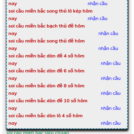
nay
nhận cầu
soi cầu miền bắc song thủ lô kép hôm
nay
nhận cầu
soi cầu miền bắc bạch thủ đề hôm
nay
nhận cầu
soi cầu miền bắc song thủ đề hôm
nay
nhận cầu
soi cầu miền bắc dàn đề 4 số hôm
nay
nhận cầu
soi cầu miền bắc dàn đề 6 số hôm
nay
nhận cầu
soi cầu miền bắc dàn đề 8 số hôm
nay
nhận cầu
soi cầu miền bắc dàn đề 10 số hôm
nay
nhận cầu
soi cầu miền bắc dàn lô 4 số hôm
nay
nhận cầu
soi cầu miền bắc siêu chuẩn