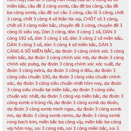
miền bắc
,
cầu đề 3 càng xsmb
,
cầu đề ba càng
,
cầu đề
ba càng xsmb
,
cầu đề soi cầu 3 càng
,
cầu lô 3 càng
,
chốt
3 cang
,
chốt 3 càng 4 số thần tài vip
,
CHỐT số 3 càng
,
chốt số 3 càng miền bắc
,
chuyên đề 3 càng
,
chuyên đề 3
càng lô siêu vip
,
Dàn 3 càng
,
dàn 3 càng 1 số
,
DÀN 3
càng 192 số
,
dàn 3 càng 2 số
,
dàn 3 càng 2 số miền bắc
,
DÀN 3 càng 3 số
,
dàn 3 càng 4 số miền bắc
,
DÀN 3
CÀNG 6 SỐ MIỀN BẮC
,
dự đoán 3 càng chính xác 3 càng
miền bắc
,
dự đoán 3 càng chính xác mb
,
dự đoán 3 càng
chính xác pubg
,
dự đoán 3 càng chính xác xác suất
,
dự
đoán 3 càng extra
,
dự đoán 3 càng ơ đâu
,
dự đoán 3
càng siêu chuẩn 100
,
dự đoán 3 càng siêu chuẩn chính
xác
,
dự đoán 3 càng siêu chuẩn nhất hôm nay
,
dự đoán
3 càng siêu chuẩn tại miền bắc
,
dự đoán 3 càng siêu
chuẩn xác nhất
,
dự đoán 3 càng vip miền bắc
,
dự đoán 3
càng xsmb a trúng rồi
,
dự đoán 3 càng xsmb dự đoán
,
dự đoán 3 càng xsmb minh ngọc
,
dự đoán 3 càng xsmb
mn
,
dự đoán 3 càng xsmb remix
,
dự đoán 3 càng xsmb
rong bach kim
,
miền bắc ba càng víp
,
miền bắc ba càng
víp hôm nay
,
soi 3 cang mb
,
soi 3 càng miền bắc
,
soi 3