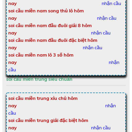
nay
nhận cầu
soi cầu miền nam song thủ lô hôm
nay
nhận cầu
soi cầu miền nam đầu đuôi giải 8 hôm
nay
nhận cầu
soi cầu miền nam đầu đuôi đặc biệt hôm
nay
nhận cầu
soi cầu miền nam lô 3 số hôm
nay
nhận
cầu
soi cầu miền trung siêu chuẩn
soi cầu miền trung xỉu chủ hôm
nay
nhận
cầu
soi cầu miền trung giải đặc biệt hôm
nay
nhận cầu