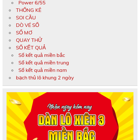
Power 6/55
THỐNG KÊ
SOI CẦU
DÒ VÉ SỐ
SỔ MƠ
QUAY THỬ
SỐ KẾT QUẢ
Số kết quả miền bắc
Số kết quả miền trung
Số kết quả miền nam
bạch thủ lô khung 2 ngày