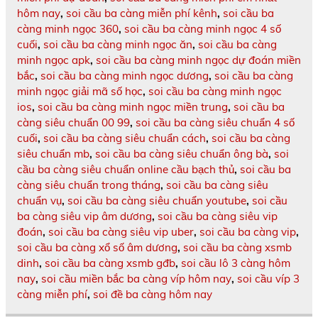
hôm nay
,
soi cầu ba càng miễn phí kênh
,
soi cầu ba
càng minh ngọc 360
,
soi cầu ba càng minh ngọc 4 số
cuối
,
soi cầu ba càng minh ngọc ăn
,
soi cầu ba càng
minh ngọc apk
,
soi cầu ba càng minh ngọc dự đoán miền
bắc
,
soi cầu ba càng minh ngọc dương
,
soi cầu ba càng
minh ngọc giải mã số học
,
soi cầu ba càng minh ngọc
ios
,
soi cầu ba càng minh ngọc miền trung
,
soi cầu ba
càng siêu chuẩn 00 99
,
soi cầu ba càng siêu chuẩn 4 số
cuối
,
soi cầu ba càng siêu chuẩn cách
,
soi cầu ba càng
siêu chuẩn mb
,
soi cầu ba càng siêu chuẩn ông bà
,
soi
cầu ba càng siêu chuẩn online cầu bạch thủ
,
soi cầu ba
càng siêu chuẩn trong tháng
,
soi cầu ba càng siêu
chuẩn vụ
,
soi cầu ba càng siêu chuẩn youtube
,
soi cầu
ba càng siêu vip âm dương
,
soi cầu ba càng siêu vip
đoán
,
soi cầu ba càng siêu vip uber
,
soi cầu ba càng vip
,
soi cầu ba càng xổ số âm dương
,
soi cầu ba càng xsmb
dinh
,
soi cầu ba càng xsmb gđb
,
soi cầu lô 3 càng hôm
nay
,
soi cầu miền bắc ba càng víp hôm nay
,
soi cầu víp 3
càng miễn phí
,
soi đề ba càng hôm nay