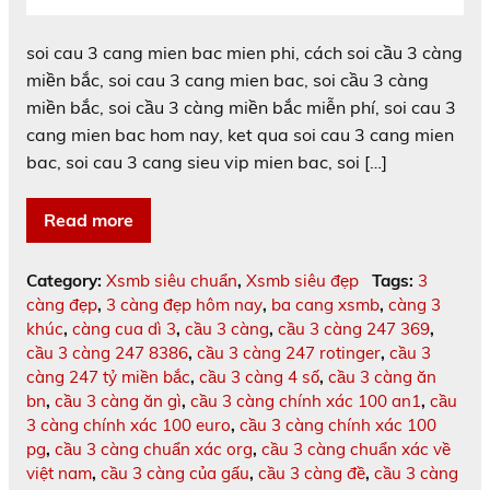
soi cau 3 cang mien bac mien phi, cách soi cầu 3 càng
miền bắc, soi cau 3 cang mien bac, soi cầu 3 càng
miền bắc, soi cầu 3 càng miền bắc miễn phí, soi cau 3
cang mien bac hom nay, ket qua soi cau 3 cang mien
bac, soi cau 3 cang sieu vip mien bac, soi […]
Read more
Category:
Xsmb siêu chuẩn
,
Xsmb siêu đẹp
Tags:
3
càng đẹp
,
3 càng đẹp hôm nay
,
ba cang xsmb
,
càng 3
khúc
,
càng cua dì 3
,
cầu 3 càng
,
cầu 3 càng 247 369
,
cầu 3 càng 247 8386
,
cầu 3 càng 247 rotinger
,
cầu 3
càng 247 tỷ miền bắc
,
cầu 3 càng 4 số
,
cầu 3 càng ăn
bn
,
cầu 3 càng ăn gì
,
cầu 3 càng chính xác 100 an1
,
cầu
3 càng chính xác 100 euro
,
cầu 3 càng chính xác 100
pg
,
cầu 3 càng chuẩn xác org
,
cầu 3 càng chuẩn xác về
việt nam
,
cầu 3 càng của gấu
,
cầu 3 càng đề
,
cầu 3 càng