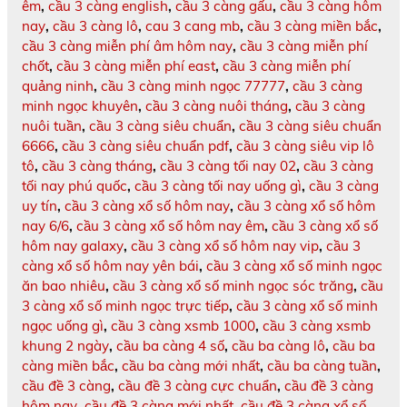
êm
,
cầu 3 càng english
,
cầu 3 càng gấu
,
cầu 3 càng hôm
nay
,
cầu 3 càng lô
,
cau 3 cang mb
,
cầu 3 càng miền bắc
,
cầu 3 càng miễn phí âm hôm nay
,
cầu 3 càng miễn phí
chốt
,
cầu 3 càng miễn phí east
,
cầu 3 càng miễn phí
quảng ninh
,
cầu 3 càng minh ngọc 77777
,
cầu 3 càng
minh ngọc khuyên
,
cầu 3 càng nuôi tháng
,
cầu 3 càng
nuôi tuần
,
cầu 3 càng siêu chuẩn
,
cầu 3 càng siêu chuẩn
6666
,
cầu 3 càng siêu chuẩn pdf
,
cầu 3 càng siêu vip lô
tô
,
cầu 3 càng tháng
,
cầu 3 càng tối nay 02
,
cầu 3 càng
tối nay phú quốc
,
cầu 3 càng tối nay uống gì
,
cầu 3 càng
uy tín
,
cầu 3 càng xổ số hôm nay
,
cầu 3 càng xổ số hôm
nay 6/6
,
cầu 3 càng xổ số hôm nay êm
,
cầu 3 càng xổ số
hôm nay galaxy
,
cầu 3 càng xổ số hôm nay vip
,
cầu 3
càng xổ số hôm nay yên bái
,
cầu 3 càng xổ số minh ngọc
ăn bao nhiêu
,
cầu 3 càng xổ số minh ngọc sóc trăng
,
cầu
3 càng xổ số minh ngọc trực tiếp
,
cầu 3 càng xổ số minh
ngọc uống gì
,
cầu 3 càng xsmb 1000
,
cầu 3 càng xsmb
khung 2 ngày
,
cầu ba càng 4 số
,
cầu ba càng lô
,
cầu ba
càng miền bắc
,
cầu ba càng mới nhất
,
cầu ba càng tuần
,
cầu đề 3 càng
,
cầu đề 3 càng cực chuẩn
,
cầu đề 3 càng
hôm nay
,
cầu đề 3 càng mới nhất
,
cầu đề 3 càng xổ số