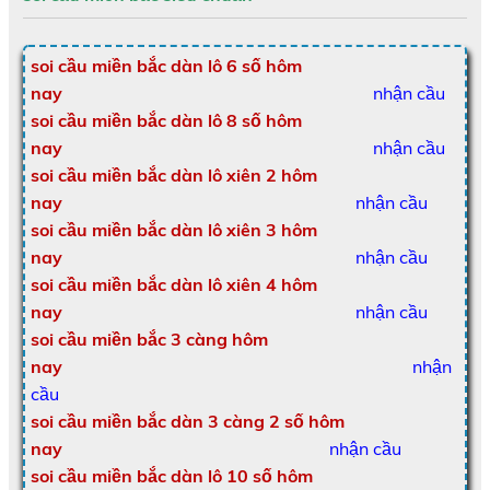
soi cầu miền bắc dàn lô 6 số hôm
nay
nhận cầu
soi cầu miền bắc dàn lô 8 số hôm
nay
nhận cầu
soi cầu miền bắc dàn lô xiên 2 hôm
nay
nhận cầu
soi cầu miền bắc dàn lô xiên 3 hôm
nay
nhận cầu
soi cầu miền bắc dàn lô xiên 4 hôm
nay
nhận cầu
soi cầu miền bắc 3 càng hôm
nay
nhận
cầu
soi cầu miền bắc dàn 3 càng 2 số hôm
nay
nhận cầu
soi cầu miền bắc dàn lô 10 số hôm