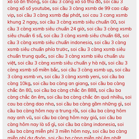
xổ số ăn thông
,
soi cầu 3 càng xổ số thủ đô
,
soi cầu 3
càng xổ số youtube
,
soi cầu 3 càng xsmb de 99 cao cấp
vip
,
soi cầu 3 càng xsmb đại phát
,
soi cau 3 cang xsmb
khung 2 ngay
,
soi cầu 3 càng xsmb siêu chuẩn 00
,
soi
cầu 3 càng xsmb siêu chuẩn 24 giờ
,
soi cầu 3 càng xsmb
siêu chuẩn 6 số
,
soi cầu 3 càng xsmb siêu chuẩn 68
,
soi
cầu 3 càng xsmb siêu chuẩn indonesia
,
soi cầu 3 càng
xsmb siêu chuẩn phía trước
,
soi cầu 3 càng xsmb siêu
chuẩn trung quốc
,
soi cầu 3 càng xsmb siêu chuẩn ưu
việt
,
soi cầu 3 càng xsmb siêu chuẩn y hà nội
,
soi cầu 3
càng xsmb số miền bắc
,
soi cầu 3 càng xsmb up
,
soi cầu
3 càng xsmb vn
,
soi cầu 3 càng xsmb yeni
,
soi cầu ba
càng 10kg
,
soi cầu ba càng an giang
,
soi cầu ba càng
chắc ăn 80
,
soi cầu ba càng chắc ăn 888
,
soi cầu ba
càng chắc ăn êm
,
soi cầu ba càng chắc ăn quá nhiều
,
soi
cau ba càng dao nha
,
soi cầu ba càng gồm những gì
,
soi
cầu ba càng hôm nay a trung rồi
,
soi cầu ba càng hôm
nay anh vũ
,
soi cầu ba càng hôm nay giá
,
soi cầu ba
càng hôm nay là số gì
,
soi cầu ba càng indonesia
,
soi
cầu ba càng miễn phí 3 miền hôm nay
,
soi cầu ba càng
miễn phí dự đoán
,
soi cầu ba càng miễn phí êm nhất