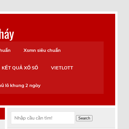
nháy
chuẩn
Xsmn siêu chuẩn
KẾT QUẢ XỔ SỐ
VIETLOTT
hủ lô khung 2 ngày
Search