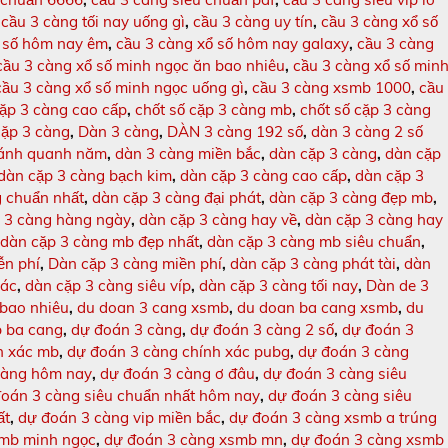
,
cầu 3 càng tối nay uống gì
,
cầu 3 càng uy tín
,
cầu 3 càng xổ số
ổ số hôm nay êm
,
cầu 3 càng xổ số hôm nay galaxy
,
cầu 3 càng
cầu 3 càng xổ số minh ngọc ăn bao nhiêu
,
cầu 3 càng xổ số min
cầu 3 càng xổ số minh ngọc uống gì
,
cầu 3 càng xsmb 1000
,
cầu
cặp 3 càng cao cấp
,
chốt số cặp 3 càng mb
,
chốt số cặp 3 càng
cặp 3 càng
,
Dàn 3 càng
,
DÀN 3 càng 192 số
,
dàn 3 càng 2 số
đánh quanh năm
,
dàn 3 càng miền bắc
,
dàn cặp 3 càng
,
dàn cặp
dàn cặp 3 càng bạch kim
,
dàn cặp 3 càng cao cấp
,
dàn cặp 3
g chuẩn nhất
,
dàn cặp 3 càng đại phát
,
dàn cặp 3 càng đẹp mb
,
 3 càng hàng ngày
,
dàn cặp 3 càng hay về
,
dàn cặp 3 càng hay
,
dàn cặp 3 càng mb đẹp nhất
,
dàn cặp 3 càng mb siêu chuẩn
,
ễn phí
,
Dàn cặp 3 càng miền phí
,
dàn cặp 3 càng phát tài
,
dàn
xác
,
dàn cặp 3 càng siêu víp
,
dàn cặp 3 càng tối nay
,
Dàn de 3
 bao nhiêu
,
du doan 3 cang xsmb
,
du doan ba cang xsmb
,
du
 ba cang
,
dự đoán 3 càng
,
dự đoán 3 càng 2 số
,
dự đoán 3
h xác mb
,
dự đoán 3 càng chính xác pubg
,
dự đoán 3 càng
càng hôm nay
,
dự đoán 3 càng ơ đâu
,
dự đoán 3 càng siêu
oán 3 càng siêu chuẩn nhất hôm nay
,
dự đoán 3 càng siêu
ất
,
dự đoán 3 càng vip miền bắc
,
dự đoán 3 càng xsmb a trúng
smb minh ngọc
,
dự đoán 3 càng xsmb mn
,
dự đoán 3 càng xsmb