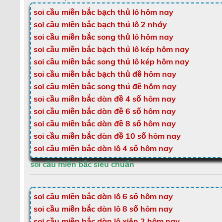
soi cầu miền bắc bạch thủ lô hôm nay
soi cầu miền bắc bạch thủ lô 2 nháy
soi cầu miền bắc song thủ lô hôm nay
soi cầu miền bắc bạch thủ lô kép hôm nay
soi cầu miền bắc song thủ lô kép hôm nay
soi cầu miền bắc bạch thủ đề hôm nay
soi cầu miền bắc song thủ đề hôm nay
soi cầu miền bắc dàn đề 4 số hôm nay
soi cầu miền bắc dàn đề 6 số hôm nay
soi cầu miền bắc dàn đề 8 số hôm nay
soi cầu miền bắc dàn đề 10 số hôm nay
soi cầu miền bắc dàn lô 4 số hôm nay
soi cầu miền bắc siêu chuẩn
soi cầu miền bắc dàn lô 6 số hôm nay
soi cầu miền bắc dàn lô 8 số hôm nay
soi cầu miền bắc dàn lô xiên 2 hôm nay