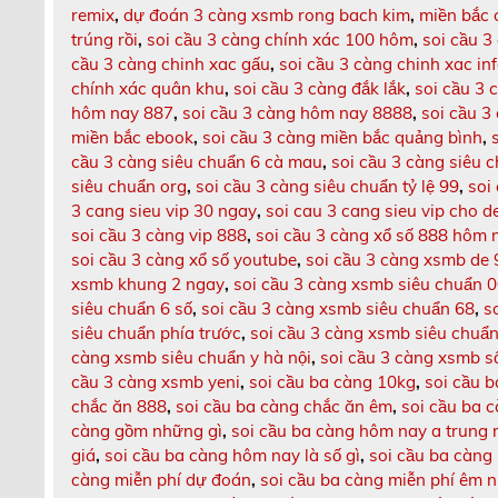
remix
,
dự đoán 3 càng xsmb rong bach kim
,
miền bắc 
trúng rồi
,
soi cầu 3 càng chính xác 100 hôm
,
soi cầu 3
cầu 3 càng chinh xac gấu
,
soi cầu 3 càng chinh xac in
chính xác quân khu
,
soi cầu 3 càng đắk lắk
,
soi cầu 3
hôm nay 887
,
soi cầu 3 càng hôm nay 8888
,
soi cầu 3
miền bắc ebook
,
soi cầu 3 càng miền bắc quảng bình
,
cầu 3 càng siêu chuẩn 6 cà mau
,
soi cầu 3 càng siêu 
siêu chuẩn org
,
soi cầu 3 càng siêu chuẩn tỷ lệ 99
,
soi
3 cang sieu vip 30 ngay
,
soi cau 3 cang sieu vip cho d
soi cầu 3 càng vip 888
,
soi cầu 3 càng xổ số 888 hôm 
soi cầu 3 càng xổ số youtube
,
soi cầu 3 càng xsmb de 
xsmb khung 2 ngay
,
soi cầu 3 càng xsmb siêu chuẩn 
siêu chuẩn 6 số
,
soi cầu 3 càng xsmb siêu chuẩn 68
,
s
siêu chuẩn phía trước
,
soi cầu 3 càng xsmb siêu chuẩn
càng xsmb siêu chuẩn y hà nội
,
soi cầu 3 càng xsmb s
cầu 3 càng xsmb yeni
,
soi cầu ba càng 10kg
,
soi cầu 
chắc ăn 888
,
soi cầu ba càng chắc ăn êm
,
soi cầu ba 
càng gồm những gì
,
soi cầu ba càng hôm nay a trung r
giá
,
soi cầu ba càng hôm nay là số gì
,
soi cầu ba càng
càng miễn phí dự đoán
,
soi cầu ba càng miễn phí êm 