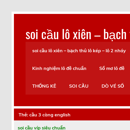
Skip
to
content
soi cầu lô xiên – bạch
soi cầu lô xiên – bạch thủ lô kép – bạch thủ lô 2 
soi cầu lô xiên – bạch thủ lô kép – lô 2 nháy
Kinh nghiệm lô đề chuẩn
Sổ mơ lô đề
THỐNG KÊ
SOI CẦU
DÒ VÉ SỐ
Thẻ:
cầu 3 càng english
soi cầu víp siêu chuẩn