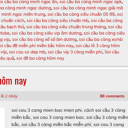
oi cầu ba càng minh ngọc ăn
,
soi cầu ba càng minh ngọc apk
,
 ba càng minh ngọc dương
,
soi cầu ba càng minh ngọc giải mã
g minh ngọc miền trung
,
soi cầu ba càng siêu chuẩn 00 99
,
soi
u chuẩn cách
,
soi cầu ba càng siêu chuẩn mb
,
soi cầu ba càng
cầu bạch thủ
,
soi cầu ba càng siêu chuẩn trong tháng
,
soi cầu
utube
,
soi cầu ba càng siêu vip âm dương
,
soi cầu ba càng siêu
g vip
,
soi cầu ba càng xổ số âm dương
,
soi cầu ba càng xsmb
oi cầu đề miễn phí miền bắc hôm nay
,
soi cầu lô 3 càng hôm
 víp
,
soi cau so dep mb
,
soi cầu víp 3 càng miễn phí
,
Soi cầu
iệu quả
,
soi đề ba càng hôm nay
 hôm nay
 lô 2 nháy
88 comments
soi cau 3 cang mien bac mien phi, cách soi cầu 3 càng
miền bắc, soi cau 3 cang mien bac, soi cầu 3 càng miề
bắc, soi cầu 3 càng miền bắc miễn phí, soi cau 3 cang