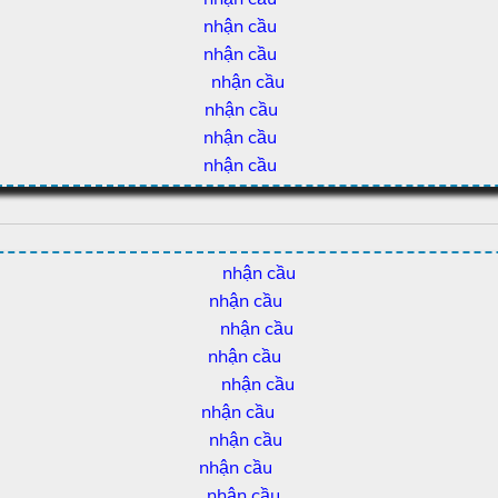
nhận cầu
nhận cầu
nhận cầu
nhận cầu
nhận cầu
nhận cầu
nhận cầu
nhận cầu
nhận cầu
nhận cầu
nhận cầu
nhận cầu
nhận cầu
nhận cầu
nhận cầu