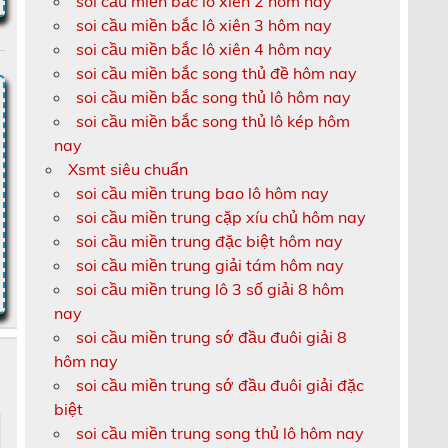
soi cầu miền bắc lô xiên 2 hôm nay
soi cầu miền bắc lô xiên 3 hôm nay
soi cầu miền bắc lô xiên 4 hôm nay
soi cầu miền bắc song thủ đề hôm nay
soi cầu miền bắc song thủ lô hôm nay
soi cầu miền bắc song thủ lô kép hôm
nay
Xsmt siêu chuẩn
soi cầu miền trung bao lô hôm nay
soi cầu miền trung cặp xíu chủ hôm nay
soi cầu miền trung đặc biệt hôm nay
soi cầu miền trung giải tám hôm nay
soi cầu miền trung lô 3 số giải 8 hôm
nay
soi cầu miền trung sớ đầu đuôi giải 8
hôm nay
soi cầu miền trung sớ đầu đuôi giải đặc
biệt
soi cầu miền trung song thủ lô hôm nay