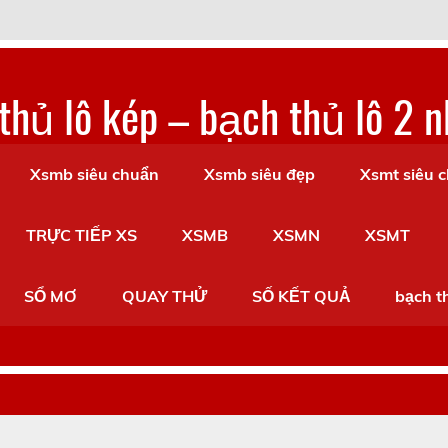
 thủ lô kép – bạch thủ lô 2 
nháy
Xsmb siêu chuẩn
Xsmb siêu đẹp
Xsmt siêu 
TRỰC TIẾP XS
XSMB
XSMN
XSMT
SỔ MƠ
QUAY THỬ
SỐ KẾT QUẢ
bạch t