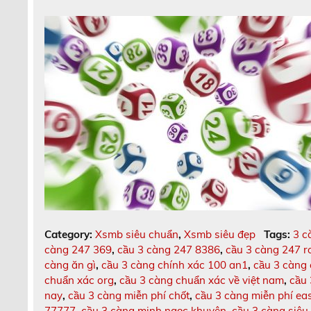
Category:
Xsmb siêu chuẩn
,
Xsmb siêu đẹp
Tags:
3 c
càng 247 369
,
cầu 3 càng 247 8386
,
cầu 3 càng 247 r
càng ăn gì
,
cầu 3 càng chính xác 100 an1
,
cầu 3 càng 
chuẩn xác org
,
cầu 3 càng chuẩn xác về việt nam
,
cầu
nay
,
cầu 3 càng miễn phí chốt
,
cầu 3 càng miễn phí ea
77777
,
cầu 3 càng minh ngọc khuyên
,
cầu 3 càng siêu