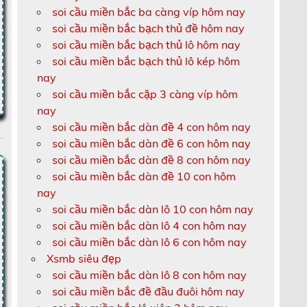
soi cầu miền bắc ba càng víp hôm nay
soi cầu miền bắc bạch thủ đề hôm nay
soi cầu miền bắc bạch thủ lô hôm nay
soi cầu miền bắc bạch thủ lô kép hôm
nay
soi cầu miền bắc cặp 3 càng víp hôm
nay
soi cầu miền bắc dàn đề 4 con hôm nay
soi cầu miền bắc dàn đề 6 con hôm nay
soi cầu miền bắc dàn đề 8 con hôm nay
soi cầu miền bắc dàn đề 10 con hôm
nay
soi cầu miền bắc dàn lô 10 con hôm nay
soi cầu miền bắc dàn lô 4 con hôm nay
soi cầu miền bắc dàn lô 6 con hôm nay
Xsmb siêu đẹp
soi cầu miền bắc dàn lô 8 con hôm nay
soi cầu miền bắc đề đầu đuôi hôm nay