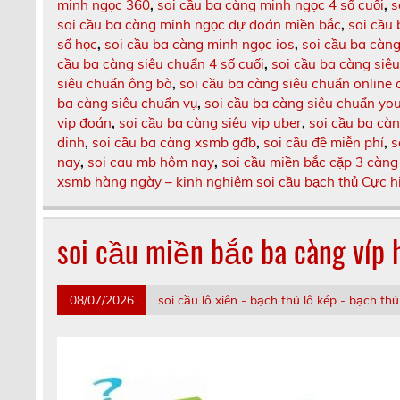
minh ngọc 360
,
soi cầu ba càng minh ngọc 4 số cuối
,
s
soi cầu ba càng minh ngọc dự đoán miền bắc
,
soi cầu
số học
,
soi cầu ba càng minh ngọc ios
,
soi cầu ba càn
cầu ba càng siêu chuẩn 4 số cuối
,
soi cầu ba càng siê
siêu chuẩn ông bà
,
soi cầu ba càng siêu chuẩn online 
ba càng siêu chuẩn vụ
,
soi cầu ba càng siêu chuẩn yo
vip đoán
,
soi cầu ba càng siêu vip uber
,
soi cầu ba càn
dinh
,
soi cầu ba càng xsmb gđb
,
soi cầu đề miễn phí
,
s
nay
,
soi cau mb hôm nay
,
soi cầu miền bắc cặp 3 càng
xsmb hàng ngày – kinh nghiêm soi cầu bạch thủ Cực h
soi cầu miền bắc ba càng víp
08/07/2026
soi cầu lô xiên - bạch thủ lô kép - bạch thủ