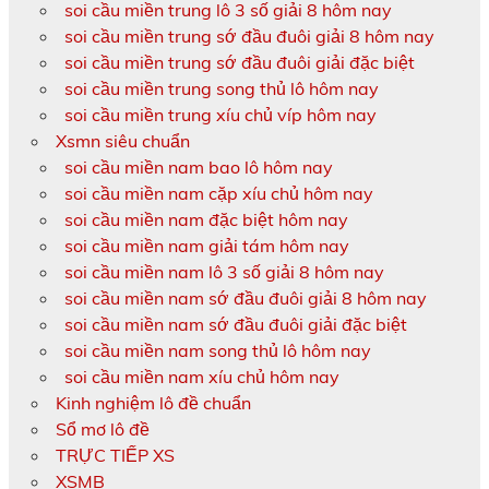
soi cầu miền trung lô 3 số giải 8 hôm nay
soi cầu miền trung sớ đầu đuôi giải 8 hôm nay
soi cầu miền trung sớ đầu đuôi giải đặc biệt
soi cầu miền trung song thủ lô hôm nay
soi cầu miền trung xíu chủ víp hôm nay
Xsmn siêu chuẩn
soi cầu miền nam bao lô hôm nay
soi cầu miền nam cặp xíu chủ hôm nay
soi cầu miền nam đặc biệt hôm nay
soi cầu miền nam giải tám hôm nay
soi cầu miền nam lô 3 số giải 8 hôm nay
soi cầu miền nam sớ đầu đuôi giải 8 hôm nay
soi cầu miền nam sớ đầu đuôi giải đặc biệt
soi cầu miền nam song thủ lô hôm nay
soi cầu miền nam xíu chủ hôm nay
Kinh nghiệm lô đề chuẩn
Sổ mơ lô đề
TRỰC TIẾP XS
XSMB