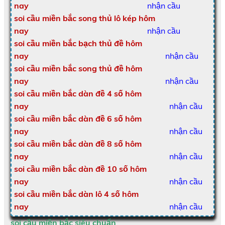
nay
nhận cầu
soi cầu miền bắc song thủ lô kép hôm
nay
nhận cầu
soi cầu miền bắc bạch thủ đề hôm
nay
nhận cầu
soi cầu miền bắc song thủ đề hôm
nay
nhận cầu
soi cầu miền bắc dàn đề 4 số hôm
nay
nhận cầu
soi cầu miền bắc dàn đề 6 số hôm
nay
nhận cầu
soi cầu miền bắc dàn đề 8 số hôm
nay
nhận cầu
soi cầu miền bắc dàn đề 10 số hôm
nay
nhận cầu
soi cầu miền bắc dàn lô 4 số hôm
nay
nhận cầu
soi cầu miền bắc siêu chuẩn