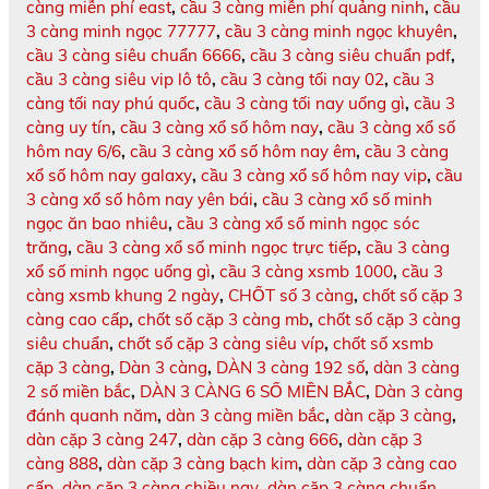
càng miễn phí east
,
cầu 3 càng miễn phí quảng ninh
,
cầu
3 càng minh ngọc 77777
,
cầu 3 càng minh ngọc khuyên
,
cầu 3 càng siêu chuẩn 6666
,
cầu 3 càng siêu chuẩn pdf
,
cầu 3 càng siêu vip lô tô
,
cầu 3 càng tối nay 02
,
cầu 3
càng tối nay phú quốc
,
cầu 3 càng tối nay uống gì
,
cầu 3
càng uy tín
,
cầu 3 càng xổ số hôm nay
,
cầu 3 càng xổ số
hôm nay 6/6
,
cầu 3 càng xổ số hôm nay êm
,
cầu 3 càng
xổ số hôm nay galaxy
,
cầu 3 càng xổ số hôm nay vip
,
cầu
3 càng xổ số hôm nay yên bái
,
cầu 3 càng xổ số minh
ngọc ăn bao nhiêu
,
cầu 3 càng xổ số minh ngọc sóc
trăng
,
cầu 3 càng xổ số minh ngọc trực tiếp
,
cầu 3 càng
xổ số minh ngọc uống gì
,
cầu 3 càng xsmb 1000
,
cầu 3
càng xsmb khung 2 ngày
,
CHỐT số 3 càng
,
chốt số cặp 3
càng cao cấp
,
chốt số cặp 3 càng mb
,
chốt số cặp 3 càng
siêu chuẩn
,
chốt số cặp 3 càng siêu víp
,
chốt số xsmb
cặp 3 càng
,
Dàn 3 càng
,
DÀN 3 càng 192 số
,
dàn 3 càng
2 số miền bắc
,
DÀN 3 CÀNG 6 SỐ MIỀN BẮC
,
Dàn 3 càng
đánh quanh năm
,
dàn 3 càng miền bắc
,
dàn cặp 3 càng
,
dàn cặp 3 càng 247
,
dàn cặp 3 càng 666
,
dàn cặp 3
càng 888
,
dàn cặp 3 càng bạch kim
,
dàn cặp 3 càng cao
cấp
,
dàn cặp 3 càng chiều nay
,
dàn cặp 3 càng chuẩn
,