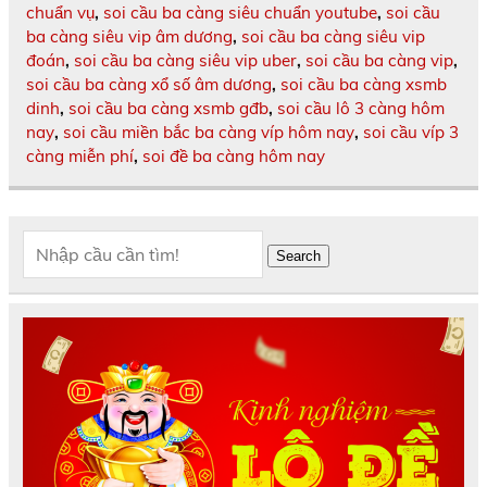
chuẩn vụ
,
soi cầu ba càng siêu chuẩn youtube
,
soi cầu
ba càng siêu vip âm dương
,
soi cầu ba càng siêu vip
đoán
,
soi cầu ba càng siêu vip uber
,
soi cầu ba càng vip
,
soi cầu ba càng xổ số âm dương
,
soi cầu ba càng xsmb
dinh
,
soi cầu ba càng xsmb gđb
,
soi cầu lô 3 càng hôm
nay
,
soi cầu miền bắc ba càng víp hôm nay
,
soi cầu víp 3
càng miễn phí
,
soi đề ba càng hôm nay
Search