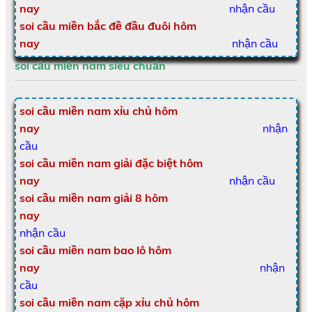
nay
nhận cầu
soi cầu miền bắc đề đầu đuôi hôm
nay
nhận cầu
soi cầu miền nam siêu chuẩn
soi cầu miền nam xỉu chủ hôm
nay
nhận
cầu
soi cầu miền nam giải đặc biệt hôm
nay
nhận cầu
soi cầu miền nam giải 8 hôm
nay
nhận cầu
soi cầu miền nam bao lô hôm
nay
nhận
cầu
soi cầu miền nam cặp xỉu chủ hôm