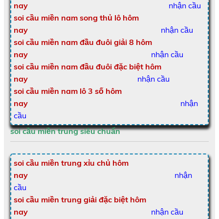
nay
nhận cầu
soi cầu miền nam song thủ lô hôm
nay
nhận cầu
soi cầu miền nam đầu đuôi giải 8 hôm
nay
nhận cầu
soi cầu miền nam đầu đuôi đặc biệt hôm
nay
nhận cầu
soi cầu miền nam lô 3 số hôm
nay
nhận
cầu
soi cầu miền trung siêu chuẩn
soi cầu miền trung xỉu chủ hôm
nay
nhận
cầu
soi cầu miền trung giải đặc biệt hôm
nay
nhận cầu