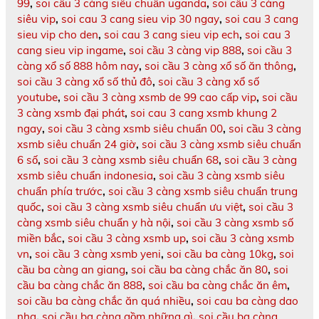
99
,
soi cầu 3 càng siêu chuẩn uganda
,
soi cầu 3 càng
siêu vip
,
soi cau 3 cang sieu vip 30 ngay
,
soi cau 3 cang
sieu vip cho den
,
soi cau 3 cang sieu vip ech
,
soi cau 3
cang sieu vip ingame
,
soi cầu 3 càng vip 888
,
soi cầu 3
càng xổ số 888 hôm nay
,
soi cầu 3 càng xổ số ăn thông
,
soi cầu 3 càng xổ số thủ đô
,
soi cầu 3 càng xổ số
youtube
,
soi cầu 3 càng xsmb de 99 cao cấp vip
,
soi cầu
3 càng xsmb đại phát
,
soi cau 3 cang xsmb khung 2
ngay
,
soi cầu 3 càng xsmb siêu chuẩn 00
,
soi cầu 3 càng
xsmb siêu chuẩn 24 giờ
,
soi cầu 3 càng xsmb siêu chuẩn
6 số
,
soi cầu 3 càng xsmb siêu chuẩn 68
,
soi cầu 3 càng
xsmb siêu chuẩn indonesia
,
soi cầu 3 càng xsmb siêu
chuẩn phía trước
,
soi cầu 3 càng xsmb siêu chuẩn trung
quốc
,
soi cầu 3 càng xsmb siêu chuẩn ưu việt
,
soi cầu 3
càng xsmb siêu chuẩn y hà nội
,
soi cầu 3 càng xsmb số
miền bắc
,
soi cầu 3 càng xsmb up
,
soi cầu 3 càng xsmb
vn
,
soi cầu 3 càng xsmb yeni
,
soi cầu ba càng 10kg
,
soi
cầu ba càng an giang
,
soi cầu ba càng chắc ăn 80
,
soi
cầu ba càng chắc ăn 888
,
soi cầu ba càng chắc ăn êm
,
soi cầu ba càng chắc ăn quá nhiều
,
soi cau ba càng dao
nha
,
soi cầu ba càng gồm những gì
,
soi cầu ba càng