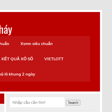
nháy
chuẩn
Xsmn siêu chuẩn
KẾT QUẢ XỔ SỐ
VIETLOTT
hủ lô khung 2 ngày
Search