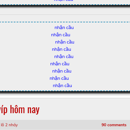
nhận cầu
nhận cầu
nhận cầu
nhận cầu
nhận cầu
nhận cầu
nhận cầu
nhận cầu
nhận cầu
víp hôm nay
 lô 2 nháy
90 comments