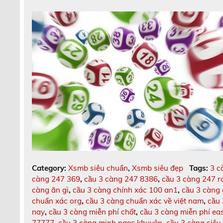
Category:
Xsmb siêu chuẩn
,
Xsmb siêu đẹp
Tags:
3 c
càng 247 369
,
cầu 3 càng 247 8386
,
cầu 3 càng 247 r
càng ăn gì
,
cầu 3 càng chính xác 100 an1
,
cầu 3 càng 
chuẩn xác org
,
cầu 3 càng chuẩn xác về việt nam
,
cầu
nay
,
cầu 3 càng miễn phí chốt
,
cầu 3 càng miễn phí ea
77777
,
cầu 3 càng minh ngọc khuyên
,
cầu 3 càng siêu