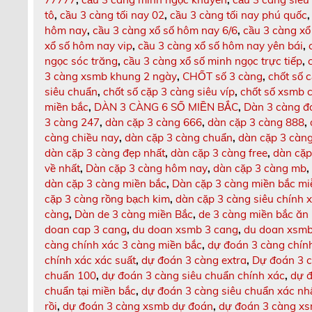
tô
,
cầu 3 càng tối nay 02
,
cầu 3 càng tối nay phú quốc
hôm nay
,
cầu 3 càng xổ số hôm nay 6/6
,
cầu 3 càng x
xổ số hôm nay vip
,
cầu 3 càng xổ số hôm nay yên bái
,
ngọc sóc trăng
,
cầu 3 càng xổ số minh ngọc trực tiếp
,
3 càng xsmb khung 2 ngày
,
CHỐT số 3 càng
,
chốt số 
siêu chuẩn
,
chốt số cặp 3 càng siêu víp
,
chốt số xsmb 
miền bắc
,
DÀN 3 CÀNG 6 SỐ MIỀN BẮC
,
Dàn 3 càng 
3 càng 247
,
dàn cặp 3 càng 666
,
dàn cặp 3 càng 888
,
càng chiều nay
,
dàn cặp 3 càng chuẩn
,
dàn cặp 3 càn
dàn cặp 3 càng đẹp nhất
,
dàn cặp 3 càng free
,
dàn cặp
về nhất
,
Dàn cặp 3 càng hôm nay
,
dàn cặp 3 càng mb
dàn cặp 3 càng miền bắc
,
Dàn cặp 3 càng miền bắc mi
cặp 3 càng rồng bạch kim
,
dàn cặp 3 càng siêu chính 
càng
,
Dàn de 3 càng miền Bắc
,
de 3 càng miền bắc ăn
doan cap 3 cang
,
du doan xsmb 3 cang
,
du doan xsmb
càng chính xác 3 càng miền bắc
,
dự đoán 3 càng chín
chính xác xác suất
,
dự đoán 3 càng extra
,
Dự đoán 3 
chuẩn 100
,
dự đoán 3 càng siêu chuẩn chính xác
,
dự đ
chuẩn tại miền bắc
,
dự đoán 3 càng siêu chuẩn xác nh
rồi
,
dự đoán 3 càng xsmb dự đoán
,
dự đoán 3 càng x