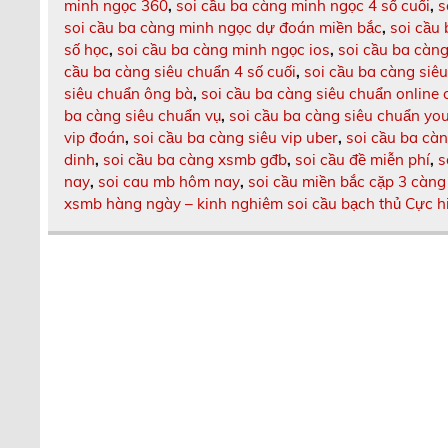
minh ngọc 360
,
soi cầu ba càng minh ngọc 4 số cuối
,
s
soi cầu ba càng minh ngọc dự đoán miền bắc
,
soi cầu
số học
,
soi cầu ba càng minh ngọc ios
,
soi cầu ba càn
cầu ba càng siêu chuẩn 4 số cuối
,
soi cầu ba càng siê
siêu chuẩn ông bà
,
soi cầu ba càng siêu chuẩn online 
ba càng siêu chuẩn vụ
,
soi cầu ba càng siêu chuẩn yo
vip đoán
,
soi cầu ba càng siêu vip uber
,
soi cầu ba càn
dinh
,
soi cầu ba càng xsmb gđb
,
soi cầu đề miễn phí
,
s
nay
,
soi cau mb hôm nay
,
soi cầu miền bắc cặp 3 càng
xsmb hàng ngày – kinh nghiêm soi cầu bạch thủ Cực h