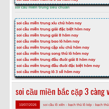
soi cầu miền trung siêu chuẩn
soi cầu miền trung xỉu chủ hôm nay
soi cầu miền trung giải đặc biệt hôm nay
soi cầu miền trung giải 8 hôm nay
soi cầu miền trung bao lô hôm nay
soi cầu miền trung cặp xỉu chủ hôm nay
soi cầu miền trung song thủ lô hôm nay
soi cầu miền trung đầu đuôi giải 8 hôm nay
soi cầu miền trung đầu đuôi đặc biệt hôm nay
soi cầu miền trung lô 3 số hôm nay
soi cầu miền bắc cặp 3 càng 
10/07/2026
soi cầu lô xiên - bạch thủ lô kép - bạch thủ