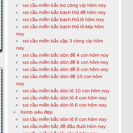
soi cầu miền bắc ba càng víp hôm nay
soi cầu miền bắc bạch thủ đề hôm nay
soi cầu miền bắc bạch thủ lô hôm nay
soi cầu miền bắc bạch thủ lô kép hôm
nay
soi cầu miền bắc cặp 3 càng víp hôm
nay
soi cầu miền bắc dàn đề 4 con hôm nay
soi cầu miền bắc dàn đề 6 con hôm nay
soi cầu miền bắc dàn đề 8 con hôm nay
soi cầu miền bắc dàn đề 10 con hôm
nay
soi cầu miền bắc dàn lô 10 con hôm nay
soi cầu miền bắc dàn lô 4 con hôm nay
soi cầu miền bắc dàn lô 6 con hôm nay
Xsmb siêu đẹp
soi cầu miền bắc dàn lô 8 con hôm nay
soi cầu miền bắc đề đầu đuôi hôm nay