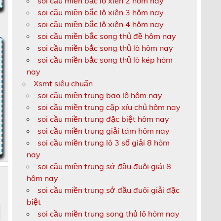
soi cầu miền bắc lô xiên 2 hôm nay
soi cầu miền bắc lô xiên 3 hôm nay
soi cầu miền bắc lô xiên 4 hôm nay
soi cầu miền bắc song thủ đề hôm nay
soi cầu miền bắc song thủ lô hôm nay
soi cầu miền bắc song thủ lô kép hôm
nay
Xsmt siêu chuẩn
soi cầu miền trung bao lô hôm nay
soi cầu miền trung cặp xíu chủ hôm nay
soi cầu miền trung đặc biệt hôm nay
soi cầu miền trung giải tám hôm nay
soi cầu miền trung lô 3 số giải 8 hôm
nay
soi cầu miền trung sớ đầu đuôi giải 8
hôm nay
soi cầu miền trung sớ đầu đuôi giải đặc
biệt
soi cầu miền trung song thủ lô hôm nay