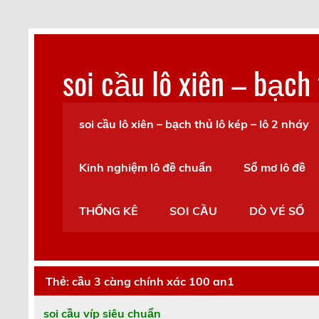
Skip
to
content
soi cầu lô xiên – bạch
soi cầu lô xiên – bạch thủ lô kép – bạch thủ lô 2 
soi cầu lô xiên – bạch thủ lô kép – lô 2 nháy
Kinh nghiệm lô đề chuẩn
Sổ mơ lô đề
THỐNG KÊ
SOI CẦU
DÒ VÉ SỐ
Thẻ:
cầu 3 càng chính xác 100 an1
soi cầu víp siêu chuẩn