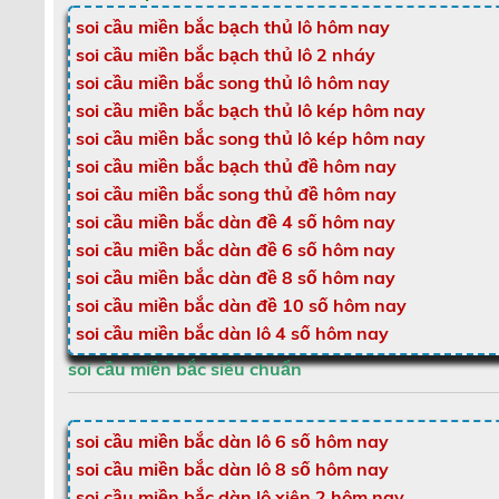
soi cầu miền bắc bạch thủ lô hôm nay
soi cầu miền bắc bạch thủ lô 2 nháy
soi cầu miền bắc song thủ lô hôm nay
soi cầu miền bắc bạch thủ lô kép hôm nay
soi cầu miền bắc song thủ lô kép hôm nay
soi cầu miền bắc bạch thủ đề hôm nay
soi cầu miền bắc song thủ đề hôm nay
soi cầu miền bắc dàn đề 4 số hôm nay
soi cầu miền bắc dàn đề 6 số hôm nay
soi cầu miền bắc dàn đề 8 số hôm nay
soi cầu miền bắc dàn đề 10 số hôm nay
soi cầu miền bắc dàn lô 4 số hôm nay
soi cầu miền bắc siêu chuẩn
soi cầu miền bắc dàn lô 6 số hôm nay
soi cầu miền bắc dàn lô 8 số hôm nay
soi cầu miền bắc dàn lô xiên 2 hôm nay