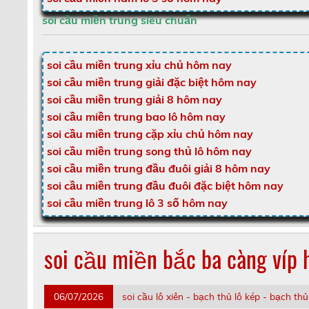
soi cầu miền trung siêu chuẩn
soi cầu miền trung xỉu chủ hôm nay
soi cầu miền trung giải đặc biệt hôm nay
soi cầu miền trung giải 8 hôm nay
soi cầu miền trung bao lô hôm nay
soi cầu miền trung cặp xỉu chủ hôm nay
soi cầu miền trung song thủ lô hôm nay
soi cầu miền trung đầu đuôi giải 8 hôm nay
soi cầu miền trung đầu đuôi đặc biệt hôm nay
soi cầu miền trung lô 3 số hôm nay
soi cầu miền bắc ba càng víp
06/07/2026
soi cầu lô xiên - bạch thủ lô kép - bạch thủ