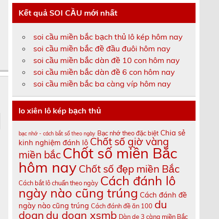
Kết quả SOI CẦU mới nhất
u
soi cầu miền bắc bạch thủ lô kép hôm nay
soi cầu miền bắc đề đầu đuôi hôm nay
soi cầu miền bắc dàn đề 10 con hôm nay
soi cầu miền bắc dàn đề 6 con hôm nay
soi cầu miền bắc ba càng víp hôm nay
lo xiên lô kép bạch thủ
Chia sẻ
Bạc nhớ theo đặc biệt
bạc nhớ - cách bắt số theo ngày
Chốt số giờ vàng
kinh nghiệm đánh lô
Chốt số miền Bắc
miền bắc
hôm nay
Chốt số đẹp miền Bắc
Cách đánh lô
Cách bắt lô chuẩn theo ngày
ngày nào cũng trúng
Cách đánh đề
du
ngày nào cũng trúng
Cách đánh đề ăn 100
doan
du doan xsmb
Dàn de 3 càng miền Bắc