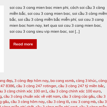
soi cau 3 cang mien bac mien phi, cách soi cầu 3 càng
miền bắc, soi cau 3 cang mien bac, soi cầu 3 càng miề
bắc, soi cầu 3 càng miền bắc miễn phí, soi cau 3 cang
mien bac hom nay, ket qua soi cau 3 cang mien bac,
soi cau 3 cang sieu vip mien bac, soi […]
Read more
àng đẹp
,
3 càng đẹp hôm nay
,
ba cang xsmb
,
càng 3 khúc
,
càng
247 8386
,
cầu 3 càng 247 rotinger
,
cầu 3 càng 247 tỷ miền bắc
,
ầu 3 càng chính xác 100 an1
,
cầu 3 càng chính xác 100 euro
,
g
,
cầu 3 càng chuẩn xác về việt nam
,
cầu 3 càng của gấu
,
cầu 3
g gấu
,
cầu 3 càng hôm nay
,
cầu 3 càng lô
,
cau 3 cang mb
,
cầu 3
3 càng miễn phí chốt
,
cầu 3 càng miễn phí east
,
cầu 3 càng miễn