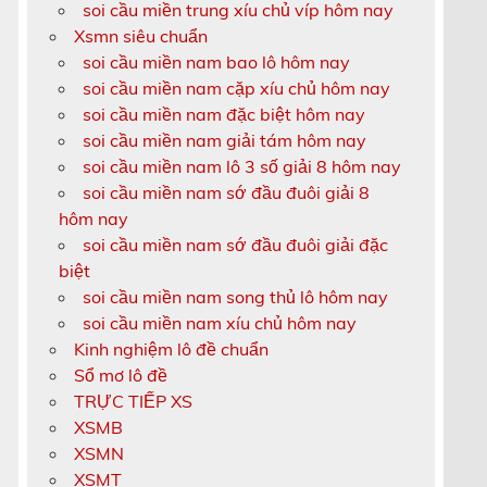
soi cầu miền trung xíu chủ víp hôm nay
Xsmn siêu chuẩn
n
soi cầu miền nam bao lô hôm nay
soi cầu miền nam cặp xíu chủ hôm nay
soi cầu miền nam đặc biệt hôm nay
soi cầu miền nam giải tám hôm nay
soi cầu miền nam lô 3 số giải 8 hôm nay
soi cầu miền nam sớ đầu đuôi giải 8
hôm nay
soi cầu miền nam sớ đầu đuôi giải đặc
biệt
soi cầu miền nam song thủ lô hôm nay
soi cầu miền nam xíu chủ hôm nay
Kinh nghiệm lô đề chuẩn
Sổ mơ lô đề
TRỰC TIẾP XS
XSMB
XSMN
XSMT