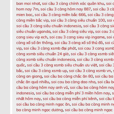
ban moi nhat
,
soi cầu 3 càng chính xác quân khu
,
soi 
hom nay 7m
,
soi cầu 3 càng hôm nay 887
,
soi cầu 3 
mien bac
,
soi cầu 3 càng miền bắc 666
,
soi cầu 3 càn
càng miền bắc vip
,
soi cầu 3 càng siêu chuẩn 100
,
soi
soi cầu 3 càng siêu chuẩn indonesia
,
soi cầu 3 càng s
siêu chuẩn uganda
,
soi cầu 3 càng siêu vip
,
soi cau 3 
cang sieu vip ech
,
soi cau 3 cang sieu vip ingame
,
soi
càng xổ số ăn thông
,
soi cầu 3 càng xổ số thủ đô
,
soi 
vip
,
soi cầu 3 càng xsmb đại phát
,
soi cau 3 cang xsm
càng xsmb siêu chuẩn 24 giờ
,
soi cầu 3 càng xsmb siê
càng xsmb siêu chuẩn indonesia
,
soi cầu 3 càng xsmb
quốc
,
soi cầu 3 càng xsmb siêu chuẩn ưu việt
,
soi cầu 
bắc
,
soi cầu 3 càng xsmb up
,
soi cầu 3 càng xsmb vn
,
càng an giang
,
soi cầu ba càng chắc ăn 80
,
soi cầu ba
chắc ăn quá nhiều
,
soi cau ba càng dao nha
,
soi cầu 
cầu ba càng hôm nay anh vũ
,
soi cầu ba càng hôm nay
indonesia
,
soi cầu ba càng miễn phí 3 miền hôm nay
,
s
nhất hôm nay
,
soi cầu ba càng miễn phí kênh
,
soi cầu
soi cầu ba càng minh ngọc ăn
,
soi cầu ba càng minh n
ba càng minh ngọc dương
,
soi cầu ba càng minh ngọc 