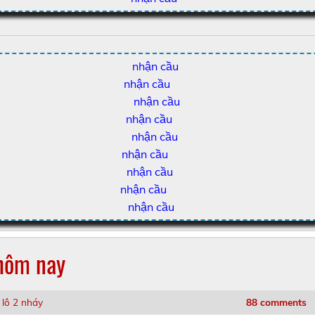
nhận cầu
nhận cầu
nhận cầu
nhận cầu
nhận cầu
nhận cầu
nhận cầu
nhận cầu
nhận cầu
 hôm nay
 lô 2 nháy
88 comments