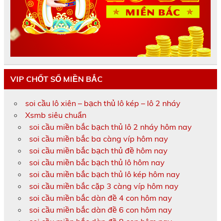
VIP CHỐT SỐ MIỀN BẮC
soi cầu lô xiên – bạch thủ lô kép – lô 2 nháy
Xsmb siêu chuẩn
soi cầu miền bắc bạch thủ lô 2 nháy hôm nay
soi cầu miền bắc ba càng víp hôm nay
soi cầu miền bắc bạch thủ đề hôm nay
soi cầu miền bắc bạch thủ lô hôm nay
soi cầu miền bắc bạch thủ lô kép hôm nay
soi cầu miền bắc cặp 3 càng víp hôm nay
soi cầu miền bắc dàn đề 4 con hôm nay
soi cầu miền bắc dàn đề 6 con hôm nay