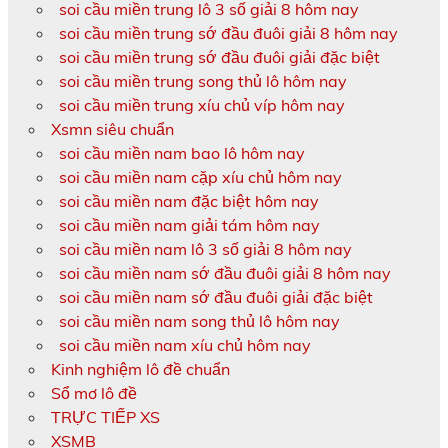
soi cầu miền trung lô 3 số giải 8 hôm nay
soi cầu miền trung sớ đầu đuôi giải 8 hôm nay
soi cầu miền trung sớ đầu đuôi giải đặc biệt
soi cầu miền trung song thủ lô hôm nay
soi cầu miền trung xíu chủ víp hôm nay
Xsmn siêu chuẩn
soi cầu miền nam bao lô hôm nay
soi cầu miền nam cặp xíu chủ hôm nay
soi cầu miền nam đặc biệt hôm nay
soi cầu miền nam giải tám hôm nay
soi cầu miền nam lô 3 số giải 8 hôm nay
soi cầu miền nam sớ đầu đuôi giải 8 hôm nay
soi cầu miền nam sớ đầu đuôi giải đặc biệt
soi cầu miền nam song thủ lô hôm nay
soi cầu miền nam xíu chủ hôm nay
Kinh nghiệm lô đề chuẩn
Sổ mơ lô đề
TRỰC TIẾP XS
XSMB