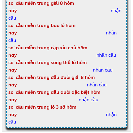
soi cầu miền trung giải 8 hôm
nay
nhận
cầu
soi cầu miền trung bao lô hôm
nay
nhận
cầu
soi cầu miền trung cặp xỉu chủ hôm
nay
nhận cầu
soi cầu miền trung song thủ lô hôm
nay
nhận cầu
soi cầu miền trung đầu đuôi giải 8 hôm
nay
nhận cầu
soi cầu miền trung đầu đuôi đặc biệt hôm
nay
nhận cầu
soi cầu miền trung lô 3 số hôm
nay
nhận
cầu