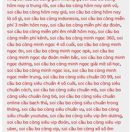
hôm nay a trung rồi
,
soi cầu ba càng hôm nay anh vũ
,
soi cầu ba càng hôm nay giá
,
soi cầu ba càng hôm nay
là số gì
,
soi cầu ba càng indonesia
,
soi cầu ba càng miễn
phí 3 miền hôm nay
,
soi cầu ba càng miễn phí dự đoán
,
soi cầu ba càng miễn phí êm nhất hôm nay
,
soi cầu ba
càng miễn phí kênh
,
soi cầu ba càng minh ngọc 360
,
soi
cầu ba càng minh ngọc 4 số cuối
,
soi cầu ba càng minh
ngọc ăn
,
soi cầu ba càng minh ngọc apk
,
soi cầu ba
càng minh ngọc dự đoán miền bắc
,
soi cầu ba càng minh
ngọc dương
,
soi cầu ba càng minh ngọc giải mã số học
,
soi cầu ba càng minh ngọc ios
,
soi cầu ba càng minh
ngọc miền trung
,
soi cầu ba càng siêu chuẩn 00 99
,
soi
cầu ba càng siêu chuẩn 4 số cuối
,
soi cầu ba càng siêu
chuẩn cách
,
soi cầu ba càng siêu chuẩn mb
,
soi cầu ba
càng siêu chuẩn ông bà
,
soi cầu ba càng siêu chuẩn
online cầu bạch thủ
,
soi cầu ba càng siêu chuẩn trong
tháng
,
soi cầu ba càng siêu chuẩn vụ
,
soi cầu ba càng
siêu chuẩn youtube
,
soi cầu ba càng siêu vip âm dương
,
soi cầu ba càng siêu vip đoán
,
soi cầu ba càng siêu vip
uber
,
soi cầu ba càng vip
,
soi cầu ba càng xổ số âm