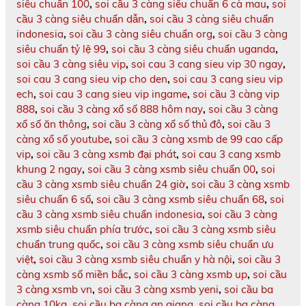
siêu chuẩn 100
,
soi cầu 3 càng siêu chuẩn 6 cà mau
,
soi
cầu 3 càng siêu chuẩn dẫn
,
soi cầu 3 càng siêu chuẩn
indonesia
,
soi cầu 3 càng siêu chuẩn org
,
soi cầu 3 càng
siêu chuẩn tỷ lệ 99
,
soi cầu 3 càng siêu chuẩn uganda
,
soi cầu 3 càng siêu vip
,
soi cau 3 cang sieu vip 30 ngay
,
soi cau 3 cang sieu vip cho den
,
soi cau 3 cang sieu vip
ech
,
soi cau 3 cang sieu vip ingame
,
soi cầu 3 càng vip
888
,
soi cầu 3 càng xổ số 888 hôm nay
,
soi cầu 3 càng
xổ số ăn thông
,
soi cầu 3 càng xổ số thủ đô
,
soi cầu 3
càng xổ số youtube
,
soi cầu 3 càng xsmb de 99 cao cấp
vip
,
soi cầu 3 càng xsmb đại phát
,
soi cau 3 cang xsmb
khung 2 ngay
,
soi cầu 3 càng xsmb siêu chuẩn 00
,
soi
cầu 3 càng xsmb siêu chuẩn 24 giờ
,
soi cầu 3 càng xsmb
siêu chuẩn 6 số
,
soi cầu 3 càng xsmb siêu chuẩn 68
,
soi
cầu 3 càng xsmb siêu chuẩn indonesia
,
soi cầu 3 càng
xsmb siêu chuẩn phía trước
,
soi cầu 3 càng xsmb siêu
chuẩn trung quốc
,
soi cầu 3 càng xsmb siêu chuẩn ưu
việt
,
soi cầu 3 càng xsmb siêu chuẩn y hà nội
,
soi cầu 3
càng xsmb số miền bắc
,
soi cầu 3 càng xsmb up
,
soi cầu
3 càng xsmb vn
,
soi cầu 3 càng xsmb yeni
,
soi cầu ba
càng 10kg
,
soi cầu ba càng an giang
,
soi cầu ba càng