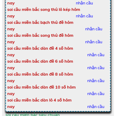
nay
nhận cầu
soi cầu miền bắc song thủ lô kép hôm
nay
nhận cầu
soi cầu miền bắc bạch thủ đề hôm
nay
nhận cầu
soi cầu miền bắc song thủ đề hôm
nay
nhận cầu
soi cầu miền bắc dàn đề 4 số hôm
nay
nhận cầu
soi cầu miền bắc dàn đề 6 số hôm
nay
nhận cầu
soi cầu miền bắc dàn đề 8 số hôm
nay
nhận cầu
soi cầu miền bắc dàn đề 10 số hôm
nay
nhận cầu
soi cầu miền bắc dàn lô 4 số hôm
nay
nhận cầu
soi cầu miền bắc siêu chuẩn