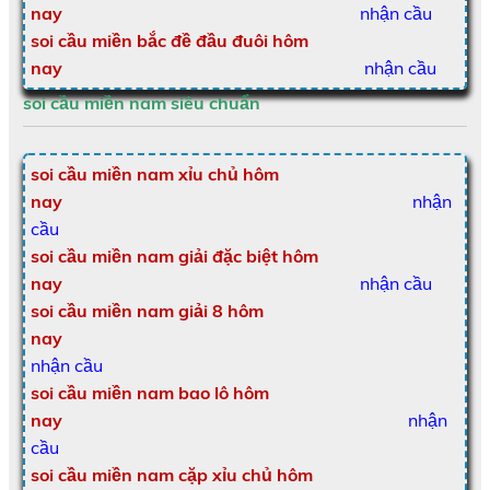
nay
nhận cầu
soi cầu miền bắc đề đầu đuôi hôm
nay
nhận cầu
soi cầu miền nam siêu chuẩn
soi cầu miền nam xỉu chủ hôm
nay
nhận
cầu
soi cầu miền nam giải đặc biệt hôm
nay
nhận cầu
soi cầu miền nam giải 8 hôm
nay
nhận cầu
soi cầu miền nam bao lô hôm
nay
nhận
cầu
soi cầu miền nam cặp xỉu chủ hôm