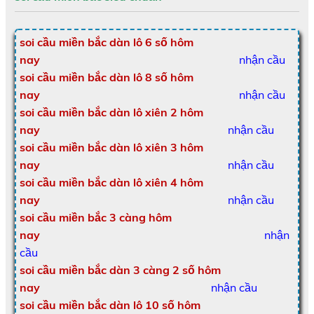
soi cầu miền bắc dàn lô 6 số hôm
nay
nhận cầu
soi cầu miền bắc dàn lô 8 số hôm
nay
nhận cầu
soi cầu miền bắc dàn lô xiên 2 hôm
nay
nhận cầu
soi cầu miền bắc dàn lô xiên 3 hôm
nay
nhận cầu
soi cầu miền bắc dàn lô xiên 4 hôm
nay
nhận cầu
soi cầu miền bắc 3 càng hôm
nay
nhận
cầu
soi cầu miền bắc dàn 3 càng 2 số hôm
nay
nhận cầu
soi cầu miền bắc dàn lô 10 số hôm