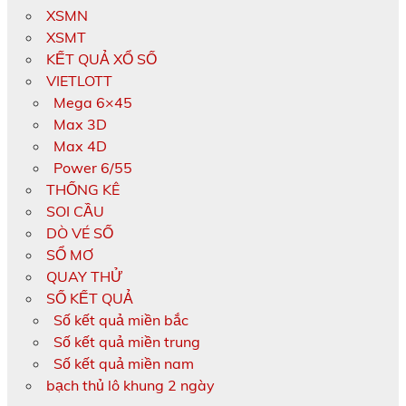
XSMN
XSMT
KẾT QUẢ XỔ SỐ
VIETLOTT
Mega 6×45
Max 3D
Max 4D
Power 6/55
THỐNG KÊ
SOI CẦU
DÒ VÉ SỐ
SỔ MƠ
QUAY THỬ
SỐ KẾT QUẢ
Số kết quả miền bắc
Số kết quả miền trung
Số kết quả miền nam
bạch thủ lô khung 2 ngày