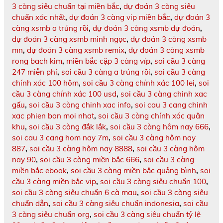
3 càng siêu chuẩn tại miền bắc
,
dự đoán 3 càng siêu
chuẩn xác nhất
,
dự đoán 3 càng vip miền bắc
,
dự đoán 3
càng xsmb a trúng rồi
,
dự đoán 3 càng xsmb dự đoán
,
dự đoán 3 càng xsmb minh ngọc
,
dự đoán 3 càng xsmb
mn
,
dự đoán 3 càng xsmb remix
,
dự đoán 3 càng xsmb
rong bach kim
,
miền bắc cặp 3 càng víp
,
soi cầu 3 càng
247 miễn phí
,
soi cầu 3 càng a trúng rồi
,
soi cầu 3 càng
chính xác 100 hôm
,
soi cầu 3 càng chính xác 100 lei
,
soi
cầu 3 càng chính xác 100 usd
,
soi cầu 3 càng chinh xac
gấu
,
soi cầu 3 càng chinh xac info
,
soi cau 3 cang chinh
xac phien ban moi nhat
,
soi cầu 3 càng chính xác quân
khu
,
soi cầu 3 càng đắk lắk
,
soi cầu 3 càng hôm nay 666
,
soi cau 3 cang hom nay 7m
,
soi cầu 3 càng hôm nay
887
,
soi cầu 3 càng hôm nay 8888
,
soi cầu 3 càng hôm
nay 90
,
soi cầu 3 càng miền bắc 666
,
soi cầu 3 càng
miền bắc ebook
,
soi cầu 3 càng miền bắc quảng bình
,
soi
cầu 3 càng miền bắc vip
,
soi cầu 3 càng siêu chuẩn 100
,
soi cầu 3 càng siêu chuẩn 6 cà mau
,
soi cầu 3 càng siêu
chuẩn dẫn
,
soi cầu 3 càng siêu chuẩn indonesia
,
soi cầu
3 càng siêu chuẩn org
,
soi cầu 3 càng siêu chuẩn tỷ lệ