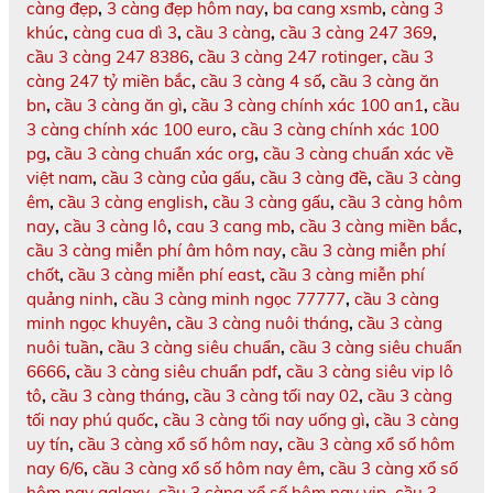
càng đẹp
,
3 càng đẹp hôm nay
,
ba cang xsmb
,
càng 3
khúc
,
càng cua dì 3
,
cầu 3 càng
,
cầu 3 càng 247 369
,
cầu 3 càng 247 8386
,
cầu 3 càng 247 rotinger
,
cầu 3
càng 247 tỷ miền bắc
,
cầu 3 càng 4 số
,
cầu 3 càng ăn
bn
,
cầu 3 càng ăn gì
,
cầu 3 càng chính xác 100 an1
,
cầu
3 càng chính xác 100 euro
,
cầu 3 càng chính xác 100
pg
,
cầu 3 càng chuẩn xác org
,
cầu 3 càng chuẩn xác về
việt nam
,
cầu 3 càng của gấu
,
cầu 3 càng đề
,
cầu 3 càng
êm
,
cầu 3 càng english
,
cầu 3 càng gấu
,
cầu 3 càng hôm
nay
,
cầu 3 càng lô
,
cau 3 cang mb
,
cầu 3 càng miền bắc
,
cầu 3 càng miễn phí âm hôm nay
,
cầu 3 càng miễn phí
chốt
,
cầu 3 càng miễn phí east
,
cầu 3 càng miễn phí
quảng ninh
,
cầu 3 càng minh ngọc 77777
,
cầu 3 càng
minh ngọc khuyên
,
cầu 3 càng nuôi tháng
,
cầu 3 càng
nuôi tuần
,
cầu 3 càng siêu chuẩn
,
cầu 3 càng siêu chuẩn
6666
,
cầu 3 càng siêu chuẩn pdf
,
cầu 3 càng siêu vip lô
tô
,
cầu 3 càng tháng
,
cầu 3 càng tối nay 02
,
cầu 3 càng
tối nay phú quốc
,
cầu 3 càng tối nay uống gì
,
cầu 3 càng
uy tín
,
cầu 3 càng xổ số hôm nay
,
cầu 3 càng xổ số hôm
nay 6/6
,
cầu 3 càng xổ số hôm nay êm
,
cầu 3 càng xổ số
hôm nay galaxy
,
cầu 3 càng xổ số hôm nay vip
,
cầu 3