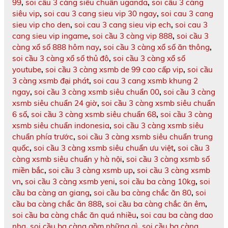
99
,
soi cầu 3 càng siêu chuẩn uganda
,
soi cầu 3 càng
siêu vip
,
soi cau 3 cang sieu vip 30 ngay
,
soi cau 3 cang
sieu vip cho den
,
soi cau 3 cang sieu vip ech
,
soi cau 3
cang sieu vip ingame
,
soi cầu 3 càng vip 888
,
soi cầu 3
càng xổ số 888 hôm nay
,
soi cầu 3 càng xổ số ăn thông
,
soi cầu 3 càng xổ số thủ đô
,
soi cầu 3 càng xổ số
youtube
,
soi cầu 3 càng xsmb de 99 cao cấp vip
,
soi cầu
3 càng xsmb đại phát
,
soi cau 3 cang xsmb khung 2
ngay
,
soi cầu 3 càng xsmb siêu chuẩn 00
,
soi cầu 3 càng
xsmb siêu chuẩn 24 giờ
,
soi cầu 3 càng xsmb siêu chuẩn
6 số
,
soi cầu 3 càng xsmb siêu chuẩn 68
,
soi cầu 3 càng
xsmb siêu chuẩn indonesia
,
soi cầu 3 càng xsmb siêu
chuẩn phía trước
,
soi cầu 3 càng xsmb siêu chuẩn trung
quốc
,
soi cầu 3 càng xsmb siêu chuẩn ưu việt
,
soi cầu 3
càng xsmb siêu chuẩn y hà nội
,
soi cầu 3 càng xsmb số
miền bắc
,
soi cầu 3 càng xsmb up
,
soi cầu 3 càng xsmb
vn
,
soi cầu 3 càng xsmb yeni
,
soi cầu ba càng 10kg
,
soi
cầu ba càng an giang
,
soi cầu ba càng chắc ăn 80
,
soi
cầu ba càng chắc ăn 888
,
soi cầu ba càng chắc ăn êm
,
soi cầu ba càng chắc ăn quá nhiều
,
soi cau ba càng dao
nha
,
soi cầu ba càng gồm những gì
,
soi cầu ba càng