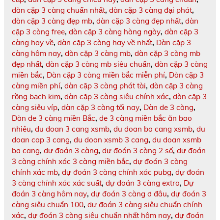
dàn cặp 3 càng chuẩn nhất
,
dàn cặp 3 càng đại phát
,
dàn cặp 3 càng đẹp mb
,
dàn cặp 3 càng đẹp nhất
,
dàn
cặp 3 càng free
,
dàn cặp 3 càng hàng ngày
,
dàn cặp 3
càng hay về
,
dàn cặp 3 càng hay về nhất
,
Dàn cặp 3
càng hôm nay
,
dàn cặp 3 càng mb
,
dàn cặp 3 càng mb
đẹp nhất
,
dàn cặp 3 càng mb siêu chuẩn
,
dàn cặp 3 càng
miền bắc
,
Dàn cặp 3 càng miền bắc miễn phí
,
Dàn cặp 3
càng miền phí
,
dàn cặp 3 càng phát tài
,
dàn cặp 3 càng
rồng bạch kim
,
dàn cặp 3 càng siêu chính xác
,
dàn cặp 3
càng siêu víp
,
dàn cặp 3 càng tối nay
,
Dàn de 3 càng
,
Dàn de 3 càng miền Bắc
,
de 3 càng miền bắc ăn bao
nhiêu
,
du doan 3 cang xsmb
,
du doan ba cang xsmb
,
du
doan cap 3 cang
,
du doan xsmb 3 cang
,
du doan xsmb
ba cang
,
dự đoán 3 càng
,
dự đoán 3 càng 2 số
,
dự đoán
3 càng chính xác 3 càng miền bắc
,
dự đoán 3 càng
chính xác mb
,
dự đoán 3 càng chính xác pubg
,
dự đoán
3 càng chính xác xác suất
,
dự đoán 3 càng extra
,
Dự
đoán 3 càng hôm nay
,
dự đoán 3 càng ơ đâu
,
dự đoán 3
càng siêu chuẩn 100
,
dự đoán 3 càng siêu chuẩn chính
xác
,
dự đoán 3 càng siêu chuẩn nhất hôm nay
,
dự đoán