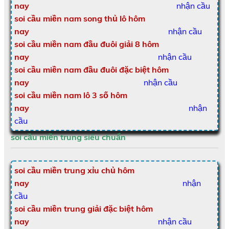
nay
nhận cầu
soi cầu miền nam song thủ lô hôm
nay
nhận cầu
soi cầu miền nam đầu đuôi giải 8 hôm
nay
nhận cầu
soi cầu miền nam đầu đuôi đặc biệt hôm
nay
nhận cầu
soi cầu miền nam lô 3 số hôm
nay
nhận
cầu
soi cầu miền trung siêu chuẩn
soi cầu miền trung xỉu chủ hôm
nay
nhận
cầu
soi cầu miền trung giải đặc biệt hôm
nay
nhận cầu