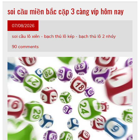
soi cầu miền bắc cặp 3 càng víp hôm nay
07/08/2026
soi cầu lô xiên - bạch thủ lô kép - bạch thủ lô 2 nháy
90 comments