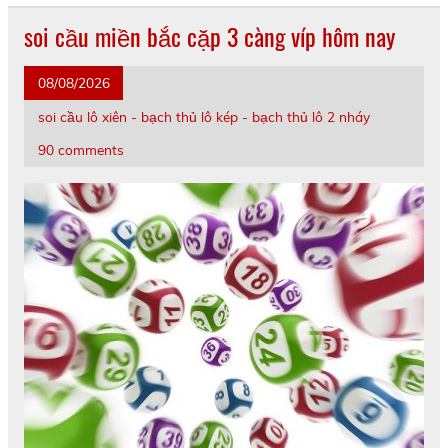
soi cầu miền bắc cặp 3 càng víp hôm nay
08/08/2026
soi cầu lô xiên - bạch thủ lô kép - bạch thủ lô 2 nháy
90 comments