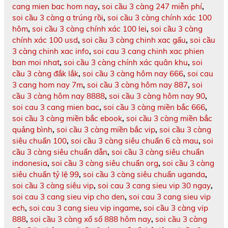
cang mien bac hom nay
,
soi cầu 3 càng 247 miễn phí
,
soi cầu 3 càng a trúng rồi
,
soi cầu 3 càng chính xác 100
hôm
,
soi cầu 3 càng chính xác 100 lei
,
soi cầu 3 càng
chính xác 100 usd
,
soi cầu 3 càng chinh xac gấu
,
soi cầu
3 càng chinh xac info
,
soi cau 3 cang chinh xac phien
ban moi nhat
,
soi cầu 3 càng chính xác quân khu
,
soi
cầu 3 càng đắk lắk
,
soi cầu 3 càng hôm nay 666
,
soi cau
3 cang hom nay 7m
,
soi cầu 3 càng hôm nay 887
,
soi
cầu 3 càng hôm nay 8888
,
soi cầu 3 càng hôm nay 90
,
soi cau 3 cang mien bac
,
soi cầu 3 càng miền bắc 666
,
soi cầu 3 càng miền bắc ebook
,
soi cầu 3 càng miền bắc
quảng bình
,
soi cầu 3 càng miền bắc vip
,
soi cầu 3 càng
siêu chuẩn 100
,
soi cầu 3 càng siêu chuẩn 6 cà mau
,
soi
cầu 3 càng siêu chuẩn dẫn
,
soi cầu 3 càng siêu chuẩn
indonesia
,
soi cầu 3 càng siêu chuẩn org
,
soi cầu 3 càng
siêu chuẩn tỷ lệ 99
,
soi cầu 3 càng siêu chuẩn uganda
,
soi cầu 3 càng siêu vip
,
soi cau 3 cang sieu vip 30 ngay
,
soi cau 3 cang sieu vip cho den
,
soi cau 3 cang sieu vip
ech
,
soi cau 3 cang sieu vip ingame
,
soi cầu 3 càng vip
888
,
soi cầu 3 càng xổ số 888 hôm nay
,
soi cầu 3 càng