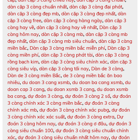
dàn cặp 3 càng chuẩn nhất
,
dàn cặp 3 càng đại phát
,
dàn cặp 3 càng đẹp mb
,
dàn cặp 3 càng đẹp nhất
,
dàn
cặp 3 càng free
,
dàn cặp 3 càng hàng ngày
,
dàn cặp 3
càng hay về
,
dàn cặp 3 càng hay về nhất
,
Dàn cặp 3
càng hôm nay
,
dàn cặp 3 càng mb
,
dàn cặp 3 càng mb
đẹp nhất
,
dàn cặp 3 càng mb siêu chuẩn
,
dàn cặp 3 càng
miền bắc
,
Dàn cặp 3 càng miền bắc miễn phí
,
Dàn cặp 3
càng miền phí
,
dàn cặp 3 càng phát tài
,
dàn cặp 3 càng
rồng bạch kim
,
dàn cặp 3 càng siêu chính xác
,
dàn cặp 3
càng siêu víp
,
dàn cặp 3 càng tối nay
,
Dàn de 3 càng
,
Dàn de 3 càng miền Bắc
,
de 3 càng miền bắc ăn bao
nhiêu
,
du doan 3 cang xsmb
,
du doan ba cang xsmb
,
du
doan cap 3 cang
,
du doan xsmb 3 cang
,
du doan xsmb
ba cang
,
dự đoán 3 càng
,
dự đoán 3 càng 2 số
,
dự đoán
3 càng chính xác 3 càng miền bắc
,
dự đoán 3 càng
chính xác mb
,
dự đoán 3 càng chính xác pubg
,
dự đoán
3 càng chính xác xác suất
,
dự đoán 3 càng extra
,
Dự
đoán 3 càng hôm nay
,
dự đoán 3 càng ơ đâu
,
dự đoán 3
càng siêu chuẩn 100
,
dự đoán 3 càng siêu chuẩn chính
xác
,
dự đoán 3 càng siêu chuẩn nhất hôm nay
,
dự đoán