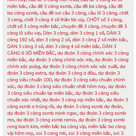
miền bắc
,
cầu đề 3 càng xsmb
,
cầu đề ba càng
,
cầu đề
ba càng xsmb
,
cầu đề soi cầu 3 càng
,
cầu lô 3 càng
,
chốt
3 cang
,
chốt 3 càng 4 số thần tài vip
,
CHỐT số 3 càng
,
chốt số 3 càng miền bắc
,
chuyên đề 3 càng
,
chuyên đề 3
càng lô siêu vip
,
Dàn 3 càng
,
dàn 3 càng 1 số
,
DÀN 3
càng 192 số
,
dàn 3 càng 2 số
,
dàn 3 càng 2 số miền bắc
,
DÀN 3 càng 3 số
,
dàn 3 càng 4 số miền bắc
,
DÀN 3
CÀNG 6 SỐ MIỀN BẮC
,
dự đoán 3 càng chính xác 3 càng
miền bắc
,
dự đoán 3 càng chính xác mb
,
dự đoán 3 càng
chính xác pubg
,
dự đoán 3 càng chính xác xác suất
,
dự
đoán 3 càng extra
,
dự đoán 3 càng ơ đâu
,
dự đoán 3
càng siêu chuẩn 100
,
dự đoán 3 càng siêu chuẩn chính
xác
,
dự đoán 3 càng siêu chuẩn nhất hôm nay
,
dự đoán
3 càng siêu chuẩn tại miền bắc
,
dự đoán 3 càng siêu
chuẩn xác nhất
,
dự đoán 3 càng vip miền bắc
,
dự đoán 3
càng xsmb a trúng rồi
,
dự đoán 3 càng xsmb dự đoán
,
dự đoán 3 càng xsmb minh ngọc
,
dự đoán 3 càng xsmb
mn
,
dự đoán 3 càng xsmb remix
,
dự đoán 3 càng xsmb
rong bach kim
,
miền bắc ba càng víp
,
miền bắc ba càng
víp hôm nay
,
soi 3 cang mb
,
soi 3 càng miền bắc
,
soi 3