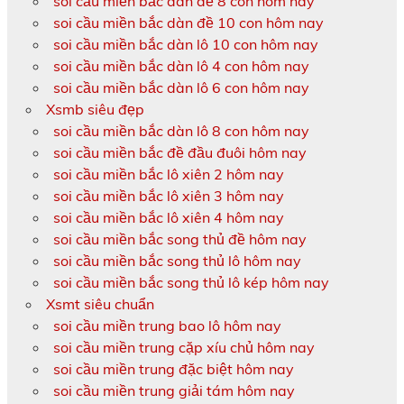
soi cầu miền bắc dàn đề 8 con hôm nay
soi cầu miền bắc dàn đề 10 con hôm nay
soi cầu miền bắc dàn lô 10 con hôm nay
soi cầu miền bắc dàn lô 4 con hôm nay
soi cầu miền bắc dàn lô 6 con hôm nay
Xsmb siêu đẹp
soi cầu miền bắc dàn lô 8 con hôm nay
soi cầu miền bắc đề đầu đuôi hôm nay
soi cầu miền bắc lô xiên 2 hôm nay
soi cầu miền bắc lô xiên 3 hôm nay
soi cầu miền bắc lô xiên 4 hôm nay
soi cầu miền bắc song thủ đề hôm nay
soi cầu miền bắc song thủ lô hôm nay
soi cầu miền bắc song thủ lô kép hôm nay
Xsmt siêu chuẩn
soi cầu miền trung bao lô hôm nay
soi cầu miền trung cặp xíu chủ hôm nay
soi cầu miền trung đặc biệt hôm nay
soi cầu miền trung giải tám hôm nay