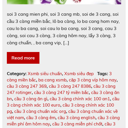
soi 3 cang mien phi, soi 3 cang mb, soi de 3 cang, soi
cầu 3 càng miền bắc, lô ba càng, lo ba cang hom nay,
cau lo ba cang, soi cau lo ba cang, soi 3 cang, cau 3
càng, soi cau 3 càng, 3 càng hôm nay, lấy 3 càng, 3
càng chuẩn, , ba cang vip, […]
Read more
Category:
Xsmb siêu chuẩn
,
Xsmb siêu đẹp
Tags:
3
càng miền bắc
,
ba cang xsmb
,
cặp 3 càng víp hôm nay
,
cầu 3 càng 247 369
,
cầu 3 càng 247 8386
,
cầu 3 càng
247 rotinger
,
cầu 3 càng 247 tỷ miền bắc
,
cầu 3 càng ăn
bn
,
cầu 3 càng ăn gì
,
cầu 3 càng chính xác 100 an1
,
cầu
3 càng chính xác 100 euro
,
cầu 3 càng chính xác 100
pg
,
cầu 3 càng chuẩn xác org
,
cầu 3 càng chuẩn xác về
việt nam
,
cầu 3 càng êm
,
cầu 3 càng english
,
cầu 3 càng
miễn phí âm hôm nay
,
cầu 3 càng miễn phí chốt
,
cầu 3