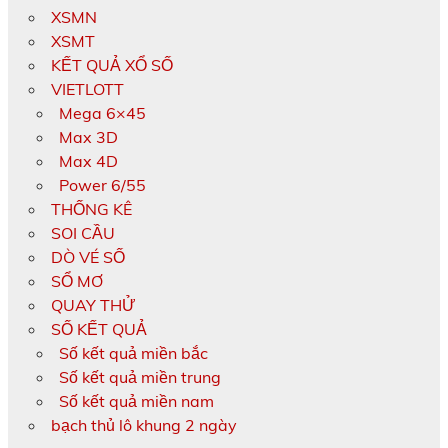
XSMN
XSMT
KẾT QUẢ XỔ SỐ
VIETLOTT
Mega 6×45
Max 3D
Max 4D
Power 6/55
THỐNG KÊ
SOI CẦU
DÒ VÉ SỐ
SỔ MƠ
QUAY THỬ
SỐ KẾT QUẢ
Số kết quả miền bắc
Số kết quả miền trung
Số kết quả miền nam
bạch thủ lô khung 2 ngày