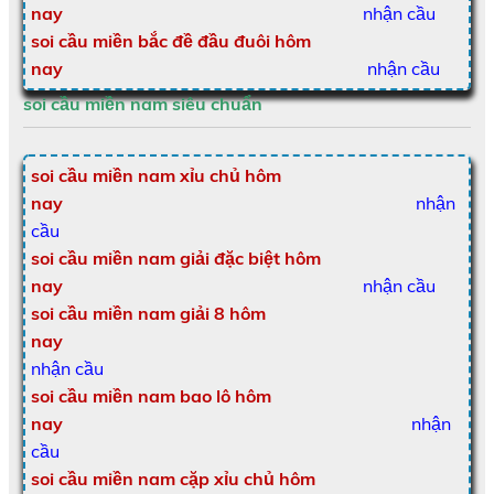
nay
nhận cầu
soi cầu miền bắc đề đầu đuôi hôm
nay
nhận cầu
soi cầu miền nam siêu chuẩn
soi cầu miền nam xỉu chủ hôm
nay
nhận
cầu
soi cầu miền nam giải đặc biệt hôm
nay
nhận cầu
soi cầu miền nam giải 8 hôm
nay
nhận cầu
soi cầu miền nam bao lô hôm
nay
nhận
cầu
soi cầu miền nam cặp xỉu chủ hôm