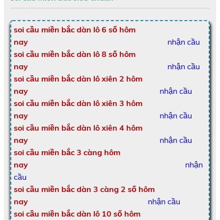
soi cầu miền bắc dàn lô 6 số hôm
nay
nhận cầu
soi cầu miền bắc dàn lô 8 số hôm
nay
nhận cầu
soi cầu miền bắc dàn lô xiên 2 hôm
nay
nhận cầu
soi cầu miền bắc dàn lô xiên 3 hôm
nay
nhận cầu
soi cầu miền bắc dàn lô xiên 4 hôm
nay
nhận cầu
soi cầu miền bắc 3 càng hôm
nay
nhận
cầu
soi cầu miền bắc dàn 3 càng 2 số hôm
nay
nhận cầu
soi cầu miền bắc dàn lô 10 số hôm