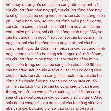
hôm nay a trung rồi
,
soi cầu ba càng hôm nay anh vũ
,
soi cầu ba càng hôm nay giá
,
soi cầu ba càng hôm nay
là số gì
,
soi cầu ba càng indonesia
,
soi cầu ba càng miễn
phí 3 miền hôm nay
,
soi cầu ba càng miễn phí dự đoán
,
soi cầu ba càng miễn phí êm nhất hôm nay
,
soi cầu ba
càng miễn phí kênh
,
soi cầu ba càng minh ngọc 360
,
soi
cầu ba càng minh ngọc 4 số cuối
,
soi cầu ba càng minh
ngọc ăn
,
soi cầu ba càng minh ngọc apk
,
soi cầu ba
càng minh ngọc dự đoán miền bắc
,
soi cầu ba càng minh
ngọc dương
,
soi cầu ba càng minh ngọc giải mã số học
,
soi cầu ba càng minh ngọc ios
,
soi cầu ba càng minh
ngọc miền trung
,
soi cầu ba càng siêu chuẩn 00 99
,
soi
cầu ba càng siêu chuẩn 4 số cuối
,
soi cầu ba càng siêu
chuẩn cách
,
soi cầu ba càng siêu chuẩn mb
,
soi cầu ba
càng siêu chuẩn ông bà
,
soi cầu ba càng siêu chuẩn
online cầu bạch thủ
,
soi cầu ba càng siêu chuẩn trong
tháng
,
soi cầu ba càng siêu chuẩn vụ
,
soi cầu ba càng
siêu chuẩn youtube
,
soi cầu ba càng siêu vip âm dương
,
soi cầu ba càng siêu vip đoán
,
soi cầu ba càng siêu vip
uber
,
soi cầu ba càng vip
,
soi cầu ba càng xổ số âm