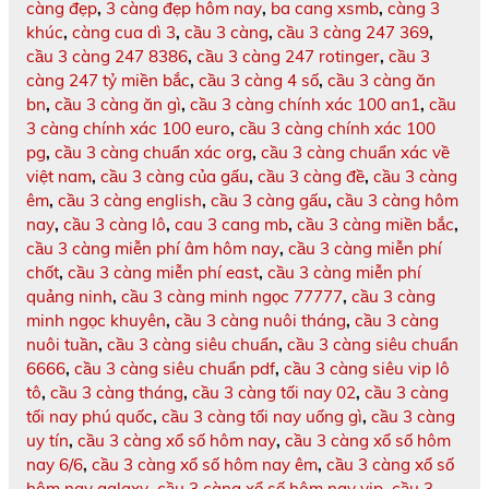
càng đẹp
,
3 càng đẹp hôm nay
,
ba cang xsmb
,
càng 3
khúc
,
càng cua dì 3
,
cầu 3 càng
,
cầu 3 càng 247 369
,
cầu 3 càng 247 8386
,
cầu 3 càng 247 rotinger
,
cầu 3
càng 247 tỷ miền bắc
,
cầu 3 càng 4 số
,
cầu 3 càng ăn
bn
,
cầu 3 càng ăn gì
,
cầu 3 càng chính xác 100 an1
,
cầu
3 càng chính xác 100 euro
,
cầu 3 càng chính xác 100
pg
,
cầu 3 càng chuẩn xác org
,
cầu 3 càng chuẩn xác về
việt nam
,
cầu 3 càng của gấu
,
cầu 3 càng đề
,
cầu 3 càng
êm
,
cầu 3 càng english
,
cầu 3 càng gấu
,
cầu 3 càng hôm
nay
,
cầu 3 càng lô
,
cau 3 cang mb
,
cầu 3 càng miền bắc
,
cầu 3 càng miễn phí âm hôm nay
,
cầu 3 càng miễn phí
chốt
,
cầu 3 càng miễn phí east
,
cầu 3 càng miễn phí
quảng ninh
,
cầu 3 càng minh ngọc 77777
,
cầu 3 càng
minh ngọc khuyên
,
cầu 3 càng nuôi tháng
,
cầu 3 càng
nuôi tuần
,
cầu 3 càng siêu chuẩn
,
cầu 3 càng siêu chuẩn
6666
,
cầu 3 càng siêu chuẩn pdf
,
cầu 3 càng siêu vip lô
tô
,
cầu 3 càng tháng
,
cầu 3 càng tối nay 02
,
cầu 3 càng
tối nay phú quốc
,
cầu 3 càng tối nay uống gì
,
cầu 3 càng
uy tín
,
cầu 3 càng xổ số hôm nay
,
cầu 3 càng xổ số hôm
nay 6/6
,
cầu 3 càng xổ số hôm nay êm
,
cầu 3 càng xổ số
hôm nay galaxy
,
cầu 3 càng xổ số hôm nay vip
,
cầu 3