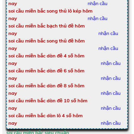
nay
nhận cầu
soi cầu miền bắc song thủ lô kép hôm
nay
nhận cầu
soi cầu miền bắc bạch thủ đề hôm
nay
nhận cầu
soi cầu miền bắc song thủ đề hôm
nay
nhận cầu
soi cầu miền bắc dàn đề 4 số hôm
nay
nhận cầu
soi cầu miền bắc dàn đề 6 số hôm
nay
nhận cầu
soi cầu miền bắc dàn đề 8 số hôm
nay
nhận cầu
soi cầu miền bắc dàn đề 10 số hôm
nay
nhận cầu
soi cầu miền bắc dàn lô 4 số hôm
nay
nhận cầu
soi cầu miền bắc siêu chuẩn