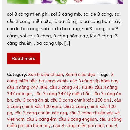
soi 3 cang mien phi, soi 3 cang mb, soi de 3 cang, soi
cầu 3 càng miền bắc, lô ba càng, lo ba cang hom nay,
cau lo ba cang, soi cau lo ba cang, soi 3 cang, cau 3
càng, soi cau 3 càng, 3 càng hôm nay, lấy 3 càng, 3
càng chuẩn, , ba cang vip, […]
Read more
Category:
Xsmb siêu chuẩn
,
Xsmb siêu đẹp
Tags:
3
càng miền bắc
,
ba cang xsmb
,
cặp 3 càng víp hôm nay
,
cầu 3 càng 247 369
,
cầu 3 càng 247 8386
,
cầu 3 càng
247 rotinger
,
cầu 3 càng 247 tỷ miền bắc
,
cầu 3 càng ăn
bn
,
cầu 3 càng ăn gì
,
cầu 3 càng chính xác 100 an1
,
cầu
3 càng chính xác 100 euro
,
cầu 3 càng chính xác 100
pg
,
cầu 3 càng chuẩn xác org
,
cầu 3 càng chuẩn xác về
việt nam
,
cầu 3 càng êm
,
cầu 3 càng english
,
cầu 3 càng
miễn phí âm hôm nay
,
cầu 3 càng miễn phí chốt
,
cầu 3