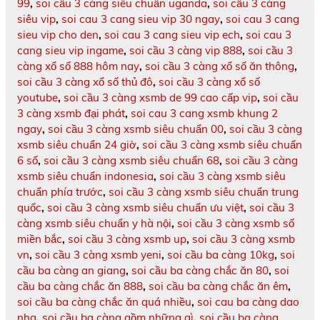
99
,
soi cầu 3 càng siêu chuẩn uganda
,
soi cầu 3 càng
siêu vip
,
soi cau 3 cang sieu vip 30 ngay
,
soi cau 3 cang
sieu vip cho den
,
soi cau 3 cang sieu vip ech
,
soi cau 3
cang sieu vip ingame
,
soi cầu 3 càng vip 888
,
soi cầu 3
càng xổ số 888 hôm nay
,
soi cầu 3 càng xổ số ăn thông
,
soi cầu 3 càng xổ số thủ đô
,
soi cầu 3 càng xổ số
youtube
,
soi cầu 3 càng xsmb de 99 cao cấp vip
,
soi cầu
3 càng xsmb đại phát
,
soi cau 3 cang xsmb khung 2
ngay
,
soi cầu 3 càng xsmb siêu chuẩn 00
,
soi cầu 3 càng
xsmb siêu chuẩn 24 giờ
,
soi cầu 3 càng xsmb siêu chuẩn
6 số
,
soi cầu 3 càng xsmb siêu chuẩn 68
,
soi cầu 3 càng
xsmb siêu chuẩn indonesia
,
soi cầu 3 càng xsmb siêu
chuẩn phía trước
,
soi cầu 3 càng xsmb siêu chuẩn trung
quốc
,
soi cầu 3 càng xsmb siêu chuẩn ưu việt
,
soi cầu 3
càng xsmb siêu chuẩn y hà nội
,
soi cầu 3 càng xsmb số
miền bắc
,
soi cầu 3 càng xsmb up
,
soi cầu 3 càng xsmb
vn
,
soi cầu 3 càng xsmb yeni
,
soi cầu ba càng 10kg
,
soi
cầu ba càng an giang
,
soi cầu ba càng chắc ăn 80
,
soi
cầu ba càng chắc ăn 888
,
soi cầu ba càng chắc ăn êm
,
soi cầu ba càng chắc ăn quá nhiều
,
soi cau ba càng dao
nha
,
soi cầu ba càng gồm những gì
,
soi cầu ba càng