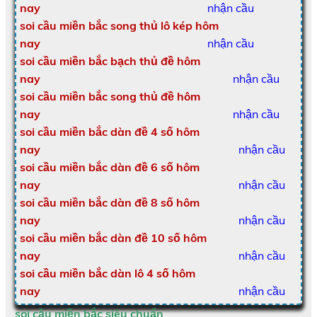
nay
nhận cầu
soi cầu miền bắc song thủ lô kép hôm
nay
nhận cầu
soi cầu miền bắc bạch thủ đề hôm
nay
nhận cầu
soi cầu miền bắc song thủ đề hôm
nay
nhận cầu
soi cầu miền bắc dàn đề 4 số hôm
nay
nhận cầu
soi cầu miền bắc dàn đề 6 số hôm
nay
nhận cầu
soi cầu miền bắc dàn đề 8 số hôm
nay
nhận cầu
soi cầu miền bắc dàn đề 10 số hôm
nay
nhận cầu
soi cầu miền bắc dàn lô 4 số hôm
nay
nhận cầu
soi cầu miền bắc siêu chuẩn