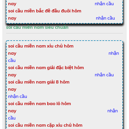
nay
nhận cầu
soi cầu miền bắc đề đầu đuôi hôm
nay
nhận cầu
soi cầu miền nam siêu chuẩn
soi cầu miền nam xỉu chủ hôm
nay
nhận
cầu
soi cầu miền nam giải đặc biệt hôm
nay
nhận cầu
soi cầu miền nam giải 8 hôm
nay
nhận cầu
soi cầu miền nam bao lô hôm
nay
nhận
cầu
soi cầu miền nam cặp xỉu chủ hôm