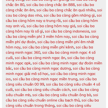
chắc ăn 80
,
soi cầu ba càng chắc ăn 888
,
soi cầu ba
càng chắc ăn êm
,
soi cầu ba càng chắc ăn quá nhiều
,
soi
cau ba càng dao nha
,
soi cầu ba càng gồm những gì
,
soi
cầu ba càng hôm nay a trung rồi
,
soi cầu ba càng hôm
nay anh vũ
,
soi cầu ba càng hôm nay giá
,
soi cầu ba
càng hôm nay là số gì
,
soi cầu ba càng indonesia
,
soi
cầu ba càng miễn phí 3 miền hôm nay
,
soi cầu ba càng
miễn phí dự đoán
,
soi cầu ba càng miễn phí êm nhất
hôm nay
,
soi cầu ba càng miễn phí kênh
,
soi cầu ba
càng minh ngọc 360
,
soi cầu ba càng minh ngọc 4 số
cuối
,
soi cầu ba càng minh ngọc ăn
,
soi cầu ba càng
minh ngọc apk
,
soi cầu ba càng minh ngọc dự đoán miền
bắc
,
soi cầu ba càng minh ngọc dương
,
soi cầu ba càng
minh ngọc giải mã số học
,
soi cầu ba càng minh ngọc
ios
,
soi cầu ba càng minh ngọc miền trung
,
soi cầu ba
càng siêu chuẩn 00 99
,
soi cầu ba càng siêu chuẩn 4 số
cuối
,
soi cầu ba càng siêu chuẩn cách
,
soi cầu ba càng
siêu chuẩn mb
,
soi cầu ba càng siêu chuẩn ông bà
,
soi
cầu ba càng siêu chuẩn online cầu bạch thủ
,
soi cầu ba
càng siêu chuẩn trong tháng
,
soi cầu ba càng siêu