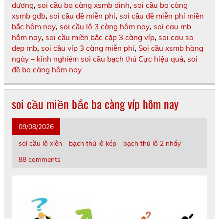
dương
,
soi cầu ba càng xsmb dinh
,
soi cầu ba càng
xsmb gđb
,
soi cầu đề miễn phí
,
soi cầu đề miễn phí miền
bắc hôm nay
,
soi cầu lô 3 càng hôm nay
,
soi cau mb
hôm nay
,
soi cầu miền bắc cặp 3 càng víp
,
soi cau so
dep mb
,
soi cầu víp 3 càng miễn phí
,
Soi cầu xsmb hàng
ngày – kinh nghiêm soi cầu bạch thủ Cực hiệu quả
,
soi
đề ba càng hôm nay
soi cầu miền bắc ba càng víp hôm nay
09/08/2026
soi cầu lô xiên - bạch thủ lô kép - bạch thủ lô 2 nháy
88 comments