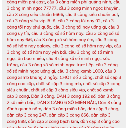
càng miễn phí east
,
cầu 3 càng miễn phí quảng ninh
,
cầu
3 càng minh ngọc 77777
,
cầu 3 càng minh ngọc khuyên
,
cầu 3 càng siêu chuẩn 6666
,
cầu 3 càng siêu chuẩn pdf
,
cầu 3 càng siêu vip lô tô
,
cầu 3 càng tối nay 02
,
cầu 3
càng tối nay phú quốc
,
cầu 3 càng tối nay uống gì
,
cầu 3
càng uy tín
,
cầu 3 càng xổ số hôm nay
,
cầu 3 càng xổ số
hôm nay 6/6
,
cầu 3 càng xổ số hôm nay êm
,
cầu 3 càng
xổ số hôm nay galaxy
,
cầu 3 càng xổ số hôm nay vip
,
cầu
3 càng xổ số hôm nay yên bái
,
cầu 3 càng xổ số minh
ngọc ăn bao nhiêu
,
cầu 3 càng xổ số minh ngọc sóc
trăng
,
cầu 3 càng xổ số minh ngọc trực tiếp
,
cầu 3 càng
xổ số minh ngọc uống gì
,
cầu 3 càng xsmb 1000
,
cầu 3
càng xsmb khung 2 ngày
,
CHỐT số 3 càng
,
chốt số cặp 3
càng cao cấp
,
chốt số cặp 3 càng mb
,
chốt số cặp 3 càng
siêu chuẩn
,
chốt số cặp 3 càng siêu víp
,
chốt số xsmb
cặp 3 càng
,
Dàn 3 càng
,
DÀN 3 càng 192 số
,
dàn 3 càng
2 số miền bắc
,
DÀN 3 CÀNG 6 SỐ MIỀN BẮC
,
Dàn 3 càng
đánh quanh năm
,
dàn 3 càng miền bắc
,
dàn cặp 3 càng
,
dàn cặp 3 càng 247
,
dàn cặp 3 càng 666
,
dàn cặp 3
càng 888
,
dàn cặp 3 càng bạch kim
,
dàn cặp 3 càng cao
cấp
,
dàn cặp 3 càng chiều nay
,
dàn cặp 3 càng chuẩn
,