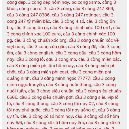
càng đẹp
,
3 càng đẹp hôm nay
,
ba cang xsmb
,
càng 3
khúc
,
càng cua dì 3
,
cầu 3 càng
,
cầu 3 càng 247 369
,
cầu 3 càng 247 8386
,
cầu 3 càng 247 rotinger
,
cầu 3
càng 247 tỷ miền bắc
,
cầu 3 càng 4 số
,
cầu 3 càng ăn
bn
,
cầu 3 càng ăn gì
,
cầu 3 càng chính xác 100 an1
,
cầu
3 càng chính xác 100 euro
,
cầu 3 càng chính xác 100
pg
,
cầu 3 càng chuẩn xác org
,
cầu 3 càng chuẩn xác về
việt nam
,
cầu 3 càng của gấu
,
cầu 3 càng đề
,
cầu 3 càng
êm
,
cầu 3 càng english
,
cầu 3 càng gấu
,
cầu 3 càng hôm
nay
,
cầu 3 càng lô
,
cau 3 cang mb
,
cầu 3 càng miền bắc
,
cầu 3 càng miễn phí âm hôm nay
,
cầu 3 càng miễn phí
chốt
,
cầu 3 càng miễn phí east
,
cầu 3 càng miễn phí
quảng ninh
,
cầu 3 càng minh ngọc 77777
,
cầu 3 càng
minh ngọc khuyên
,
cầu 3 càng nuôi tháng
,
cầu 3 càng
nuôi tuần
,
cầu 3 càng siêu chuẩn
,
cầu 3 càng siêu chuẩn
6666
,
cầu 3 càng siêu chuẩn pdf
,
cầu 3 càng siêu vip lô
tô
,
cầu 3 càng tháng
,
cầu 3 càng tối nay 02
,
cầu 3 càng
tối nay phú quốc
,
cầu 3 càng tối nay uống gì
,
cầu 3 càng
uy tín
,
cầu 3 càng xổ số hôm nay
,
cầu 3 càng xổ số hôm
nay 6/6
,
cầu 3 càng xổ số hôm nay êm
,
cầu 3 càng xổ số
hôm nay galaxy
,
cầu 3 càng xổ số hôm nay vip
,
cầu 3