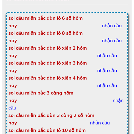
soi cầu miền bắc dàn lô 6 số hôm
nay
nhận cầu
soi cầu miền bắc dàn lô 8 số hôm
nay
nhận cầu
soi cầu miền bắc dàn lô xiên 2 hôm
nay
nhận cầu
soi cầu miền bắc dàn lô xiên 3 hôm
nay
nhận cầu
soi cầu miền bắc dàn lô xiên 4 hôm
nay
nhận cầu
soi cầu miền bắc 3 càng hôm
nay
nhận
cầu
soi cầu miền bắc dàn 3 càng 2 số hôm
nay
nhận cầu
soi cầu miền bắc dàn lô 10 số hôm