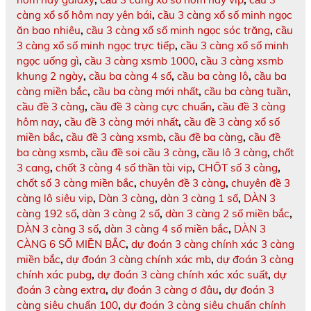
càng xổ số hôm nay yên bái
,
cầu 3 càng xổ số minh ngọc
ăn bao nhiêu
,
cầu 3 càng xổ số minh ngọc sóc trăng
,
cầu
3 càng xổ số minh ngọc trực tiếp
,
cầu 3 càng xổ số minh
ngọc uống gì
,
cầu 3 càng xsmb 1000
,
cầu 3 càng xsmb
khung 2 ngày
,
cầu ba càng 4 số
,
cầu ba càng lô
,
cầu ba
càng miền bắc
,
cầu ba càng mới nhất
,
cầu ba càng tuần
,
cầu đề 3 càng
,
cầu đề 3 càng cực chuẩn
,
cầu đề 3 càng
hôm nay
,
cầu đề 3 càng mới nhất
,
cầu đề 3 càng xổ số
miền bắc
,
cầu đề 3 càng xsmb
,
cầu đề ba càng
,
cầu đề
ba càng xsmb
,
cầu đề soi cầu 3 càng
,
cầu lô 3 càng
,
chốt
3 cang
,
chốt 3 càng 4 số thần tài vip
,
CHỐT số 3 càng
,
chốt số 3 càng miền bắc
,
chuyên đề 3 càng
,
chuyên đề 3
càng lô siêu vip
,
Dàn 3 càng
,
dàn 3 càng 1 số
,
DÀN 3
càng 192 số
,
dàn 3 càng 2 số
,
dàn 3 càng 2 số miền bắc
,
DÀN 3 càng 3 số
,
dàn 3 càng 4 số miền bắc
,
DÀN 3
CÀNG 6 SỐ MIỀN BẮC
,
dự đoán 3 càng chính xác 3 càng
miền bắc
,
dự đoán 3 càng chính xác mb
,
dự đoán 3 càng
chính xác pubg
,
dự đoán 3 càng chính xác xác suất
,
dự
đoán 3 càng extra
,
dự đoán 3 càng ơ đâu
,
dự đoán 3
càng siêu chuẩn 100
,
dự đoán 3 càng siêu chuẩn chính