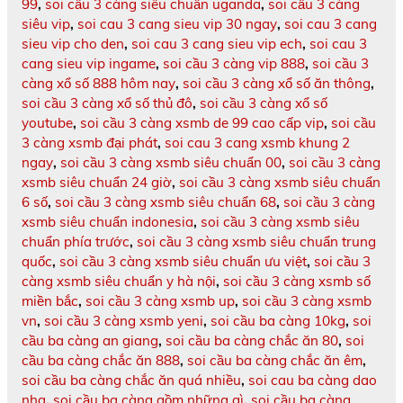
99
,
soi cầu 3 càng siêu chuẩn uganda
,
soi cầu 3 càng
siêu vip
,
soi cau 3 cang sieu vip 30 ngay
,
soi cau 3 cang
sieu vip cho den
,
soi cau 3 cang sieu vip ech
,
soi cau 3
cang sieu vip ingame
,
soi cầu 3 càng vip 888
,
soi cầu 3
càng xổ số 888 hôm nay
,
soi cầu 3 càng xổ số ăn thông
,
soi cầu 3 càng xổ số thủ đô
,
soi cầu 3 càng xổ số
youtube
,
soi cầu 3 càng xsmb de 99 cao cấp vip
,
soi cầu
3 càng xsmb đại phát
,
soi cau 3 cang xsmb khung 2
ngay
,
soi cầu 3 càng xsmb siêu chuẩn 00
,
soi cầu 3 càng
xsmb siêu chuẩn 24 giờ
,
soi cầu 3 càng xsmb siêu chuẩn
6 số
,
soi cầu 3 càng xsmb siêu chuẩn 68
,
soi cầu 3 càng
xsmb siêu chuẩn indonesia
,
soi cầu 3 càng xsmb siêu
chuẩn phía trước
,
soi cầu 3 càng xsmb siêu chuẩn trung
quốc
,
soi cầu 3 càng xsmb siêu chuẩn ưu việt
,
soi cầu 3
càng xsmb siêu chuẩn y hà nội
,
soi cầu 3 càng xsmb số
miền bắc
,
soi cầu 3 càng xsmb up
,
soi cầu 3 càng xsmb
vn
,
soi cầu 3 càng xsmb yeni
,
soi cầu ba càng 10kg
,
soi
cầu ba càng an giang
,
soi cầu ba càng chắc ăn 80
,
soi
cầu ba càng chắc ăn 888
,
soi cầu ba càng chắc ăn êm
,
soi cầu ba càng chắc ăn quá nhiều
,
soi cau ba càng dao
nha
,
soi cầu ba càng gồm những gì
,
soi cầu ba càng