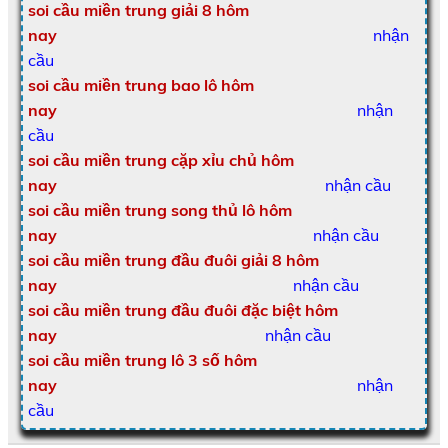
soi cầu miền trung giải 8 hôm
nay
nhận
cầu
soi cầu miền trung bao lô hôm
nay
nhận
cầu
soi cầu miền trung cặp xỉu chủ hôm
nay
nhận cầu
soi cầu miền trung song thủ lô hôm
nay
nhận cầu
soi cầu miền trung đầu đuôi giải 8 hôm
nay
nhận cầu
soi cầu miền trung đầu đuôi đặc biệt hôm
nay
nhận cầu
soi cầu miền trung lô 3 số hôm
nay
nhận
cầu