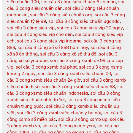
siêu chuẩn 100
,
soi cầu 3 càng siêu chuẩn 6 cà mau
,
soi
cầu 3 càng siêu chuẩn dẫn
,
soi cầu 3 càng siêu chuẩn
indonesia
,
soi cầu 3 càng siêu chuẩn org
,
soi cầu 3 càng
siêu chuẩn tỷ lệ 99
,
soi cầu 3 càng siêu chuẩn uganda
,
soi cầu 3 càng siêu vip
,
soi cau 3 cang sieu vip 30 ngay
,
soi cau 3 cang sieu vip cho den
,
soi cau 3 cang sieu vip
ech
,
soi cau 3 cang sieu vip ingame
,
soi cầu 3 càng vip
888
,
soi cầu 3 càng xổ số 888 hôm nay
,
soi cầu 3 càng
xổ số ăn thông
,
soi cầu 3 càng xổ số thủ đô
,
soi cầu 3
càng xổ số youtube
,
soi cầu 3 càng xsmb de 99 cao cấp
vip
,
soi cầu 3 càng xsmb đại phát
,
soi cau 3 cang xsmb
khung 2 ngay
,
soi cầu 3 càng xsmb siêu chuẩn 00
,
soi
cầu 3 càng xsmb siêu chuẩn 24 giờ
,
soi cầu 3 càng xsmb
siêu chuẩn 6 số
,
soi cầu 3 càng xsmb siêu chuẩn 68
,
soi
cầu 3 càng xsmb siêu chuẩn indonesia
,
soi cầu 3 càng
xsmb siêu chuẩn phía trước
,
soi cầu 3 càng xsmb siêu
chuẩn trung quốc
,
soi cầu 3 càng xsmb siêu chuẩn ưu
việt
,
soi cầu 3 càng xsmb siêu chuẩn y hà nội
,
soi cầu 3
càng xsmb số miền bắc
,
soi cầu 3 càng xsmb up
,
soi cầu
3 càng xsmb vn
,
soi cầu 3 càng xsmb yeni
,
soi cầu ba
càng 10kg
,
soi cầu ba càng an giang
,
soi cầu ba càng