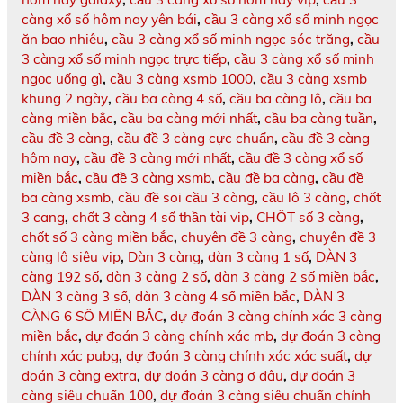
càng xổ số hôm nay yên bái
,
cầu 3 càng xổ số minh ngọc
ăn bao nhiêu
,
cầu 3 càng xổ số minh ngọc sóc trăng
,
cầu
3 càng xổ số minh ngọc trực tiếp
,
cầu 3 càng xổ số minh
ngọc uống gì
,
cầu 3 càng xsmb 1000
,
cầu 3 càng xsmb
khung 2 ngày
,
cầu ba càng 4 số
,
cầu ba càng lô
,
cầu ba
càng miền bắc
,
cầu ba càng mới nhất
,
cầu ba càng tuần
,
cầu đề 3 càng
,
cầu đề 3 càng cực chuẩn
,
cầu đề 3 càng
hôm nay
,
cầu đề 3 càng mới nhất
,
cầu đề 3 càng xổ số
miền bắc
,
cầu đề 3 càng xsmb
,
cầu đề ba càng
,
cầu đề
ba càng xsmb
,
cầu đề soi cầu 3 càng
,
cầu lô 3 càng
,
chốt
3 cang
,
chốt 3 càng 4 số thần tài vip
,
CHỐT số 3 càng
,
chốt số 3 càng miền bắc
,
chuyên đề 3 càng
,
chuyên đề 3
càng lô siêu vip
,
Dàn 3 càng
,
dàn 3 càng 1 số
,
DÀN 3
càng 192 số
,
dàn 3 càng 2 số
,
dàn 3 càng 2 số miền bắc
,
DÀN 3 càng 3 số
,
dàn 3 càng 4 số miền bắc
,
DÀN 3
CÀNG 6 SỐ MIỀN BẮC
,
dự đoán 3 càng chính xác 3 càng
miền bắc
,
dự đoán 3 càng chính xác mb
,
dự đoán 3 càng
chính xác pubg
,
dự đoán 3 càng chính xác xác suất
,
dự
đoán 3 càng extra
,
dự đoán 3 càng ơ đâu
,
dự đoán 3
càng siêu chuẩn 100
,
dự đoán 3 càng siêu chuẩn chính