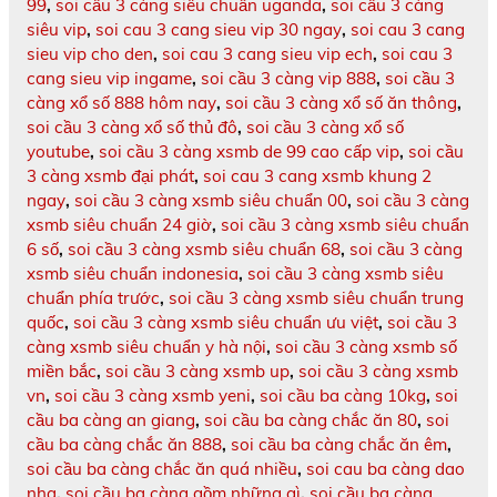
99
,
soi cầu 3 càng siêu chuẩn uganda
,
soi cầu 3 càng
siêu vip
,
soi cau 3 cang sieu vip 30 ngay
,
soi cau 3 cang
sieu vip cho den
,
soi cau 3 cang sieu vip ech
,
soi cau 3
cang sieu vip ingame
,
soi cầu 3 càng vip 888
,
soi cầu 3
càng xổ số 888 hôm nay
,
soi cầu 3 càng xổ số ăn thông
,
soi cầu 3 càng xổ số thủ đô
,
soi cầu 3 càng xổ số
youtube
,
soi cầu 3 càng xsmb de 99 cao cấp vip
,
soi cầu
3 càng xsmb đại phát
,
soi cau 3 cang xsmb khung 2
ngay
,
soi cầu 3 càng xsmb siêu chuẩn 00
,
soi cầu 3 càng
xsmb siêu chuẩn 24 giờ
,
soi cầu 3 càng xsmb siêu chuẩn
6 số
,
soi cầu 3 càng xsmb siêu chuẩn 68
,
soi cầu 3 càng
xsmb siêu chuẩn indonesia
,
soi cầu 3 càng xsmb siêu
chuẩn phía trước
,
soi cầu 3 càng xsmb siêu chuẩn trung
quốc
,
soi cầu 3 càng xsmb siêu chuẩn ưu việt
,
soi cầu 3
càng xsmb siêu chuẩn y hà nội
,
soi cầu 3 càng xsmb số
miền bắc
,
soi cầu 3 càng xsmb up
,
soi cầu 3 càng xsmb
vn
,
soi cầu 3 càng xsmb yeni
,
soi cầu ba càng 10kg
,
soi
cầu ba càng an giang
,
soi cầu ba càng chắc ăn 80
,
soi
cầu ba càng chắc ăn 888
,
soi cầu ba càng chắc ăn êm
,
soi cầu ba càng chắc ăn quá nhiều
,
soi cau ba càng dao
nha
,
soi cầu ba càng gồm những gì
,
soi cầu ba càng