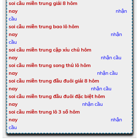
soi cầu miền trung giải 8 hôm
nay
nhận
cầu
soi cầu miền trung bao lô hôm
nay
nhận
cầu
soi cầu miền trung cặp xỉu chủ hôm
nay
nhận cầu
soi cầu miền trung song thủ lô hôm
nay
nhận cầu
soi cầu miền trung đầu đuôi giải 8 hôm
nay
nhận cầu
soi cầu miền trung đầu đuôi đặc biệt hôm
nay
nhận cầu
soi cầu miền trung lô 3 số hôm
nay
nhận
cầu