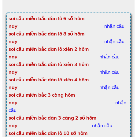
soi cầu miền bắc dàn lô 6 số hôm
nay
nhận cầu
soi cầu miền bắc dàn lô 8 số hôm
nay
nhận cầu
soi cầu miền bắc dàn lô xiên 2 hôm
nay
nhận cầu
soi cầu miền bắc dàn lô xiên 3 hôm
nay
nhận cầu
soi cầu miền bắc dàn lô xiên 4 hôm
nay
nhận cầu
soi cầu miền bắc 3 càng hôm
nay
nhận
cầu
soi cầu miền bắc dàn 3 càng 2 số hôm
nay
nhận cầu
soi cầu miền bắc dàn lô 10 số hôm