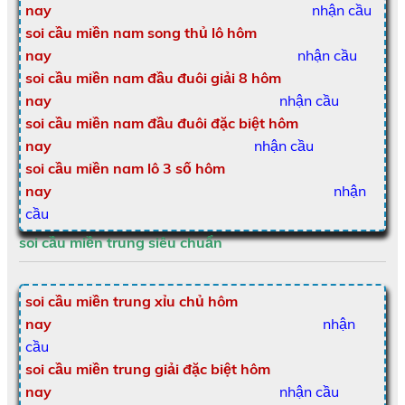
nay
nhận cầu
soi cầu miền nam song thủ lô hôm
nay
nhận cầu
soi cầu miền nam đầu đuôi giải 8 hôm
nay
nhận cầu
soi cầu miền nam đầu đuôi đặc biệt hôm
nay
nhận cầu
soi cầu miền nam lô 3 số hôm
nay
nhận
cầu
soi cầu miền trung siêu chuẩn
soi cầu miền trung xỉu chủ hôm
nay
nhận
cầu
soi cầu miền trung giải đặc biệt hôm
nay
nhận cầu