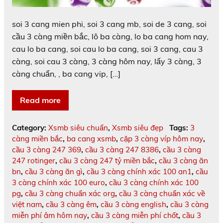
soi 3 cang mien phi, soi 3 cang mb, soi de 3 cang, soi
cầu 3 càng miền bắc, lô ba càng, lo ba cang hom nay,
cau lo ba cang, soi cau lo ba cang, soi 3 cang, cau 3
càng, soi cau 3 càng, 3 càng hôm nay, lấy 3 càng, 3
càng chuẩn, , ba cang vip, […]
Read more
Category:
Xsmb siêu chuẩn
,
Xsmb siêu đẹp
Tags:
3
càng miền bắc
,
ba cang xsmb
,
cặp 3 càng víp hôm nay
,
cầu 3 càng 247 369
,
cầu 3 càng 247 8386
,
cầu 3 càng
247 rotinger
,
cầu 3 càng 247 tỷ miền bắc
,
cầu 3 càng ăn
bn
,
cầu 3 càng ăn gì
,
cầu 3 càng chính xác 100 an1
,
cầu
3 càng chính xác 100 euro
,
cầu 3 càng chính xác 100
pg
,
cầu 3 càng chuẩn xác org
,
cầu 3 càng chuẩn xác về
việt nam
,
cầu 3 càng êm
,
cầu 3 càng english
,
cầu 3 càng
miễn phí âm hôm nay
,
cầu 3 càng miễn phí chốt
,
cầu 3