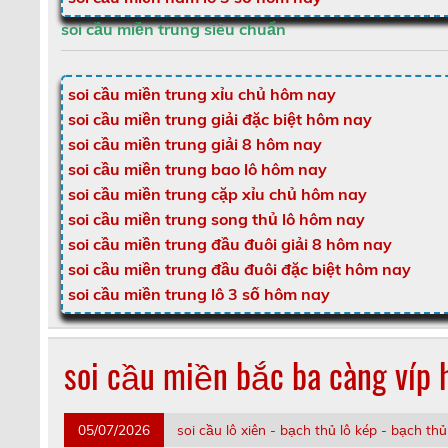
soi cầu miền trung siêu chuẩn
soi cầu miền trung xỉu chủ hôm nay
soi cầu miền trung giải đặc biệt hôm nay
soi cầu miền trung giải 8 hôm nay
soi cầu miền trung bao lô hôm nay
soi cầu miền trung cặp xỉu chủ hôm nay
soi cầu miền trung song thủ lô hôm nay
soi cầu miền trung đầu đuôi giải 8 hôm nay
soi cầu miền trung đầu đuôi đặc biệt hôm nay
soi cầu miền trung lô 3 số hôm nay
soi cầu miền bắc ba càng víp
05/07/2026
soi cầu lô xiên - bạch thủ lô kép - bạch thủ