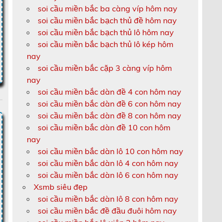
soi cầu miền bắc ba càng víp hôm nay
soi cầu miền bắc bạch thủ đề hôm nay
soi cầu miền bắc bạch thủ lô hôm nay
soi cầu miền bắc bạch thủ lô kép hôm
nay
soi cầu miền bắc cặp 3 càng víp hôm
nay
soi cầu miền bắc dàn đề 4 con hôm nay
soi cầu miền bắc dàn đề 6 con hôm nay
soi cầu miền bắc dàn đề 8 con hôm nay
soi cầu miền bắc dàn đề 10 con hôm
nay
soi cầu miền bắc dàn lô 10 con hôm nay
soi cầu miền bắc dàn lô 4 con hôm nay
soi cầu miền bắc dàn lô 6 con hôm nay
Xsmb siêu đẹp
soi cầu miền bắc dàn lô 8 con hôm nay
soi cầu miền bắc đề đầu đuôi hôm nay