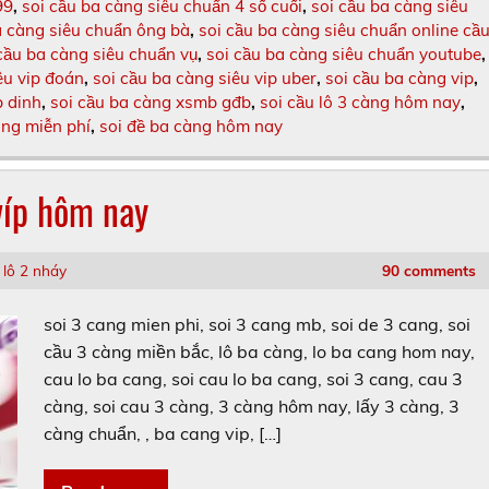
99
,
soi cầu ba càng siêu chuẩn 4 số cuối
,
soi cầu ba càng siêu
a càng siêu chuẩn ông bà
,
soi cầu ba càng siêu chuẩn online cầ
cầu ba càng siêu chuẩn vụ
,
soi cầu ba càng siêu chuẩn youtube
,
êu vip đoán
,
soi cầu ba càng siêu vip uber
,
soi cầu ba càng vip
,
b dinh
,
soi cầu ba càng xsmb gđb
,
soi cầu lô 3 càng hôm nay
,
àng miễn phí
,
soi đề ba càng hôm nay
víp hôm nay
 lô 2 nháy
90 comments
soi 3 cang mien phi, soi 3 cang mb, soi de 3 cang, soi
cầu 3 càng miền bắc, lô ba càng, lo ba cang hom nay,
cau lo ba cang, soi cau lo ba cang, soi 3 cang, cau 3
càng, soi cau 3 càng, 3 càng hôm nay, lấy 3 càng, 3
càng chuẩn, , ba cang vip, […]