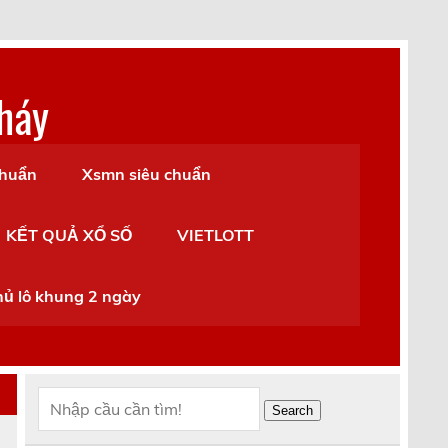
nháy
chuẩn
Xsmn siêu chuẩn
KẾT QUẢ XỔ SỐ
VIETLOTT
hủ lô khung 2 ngày
Search