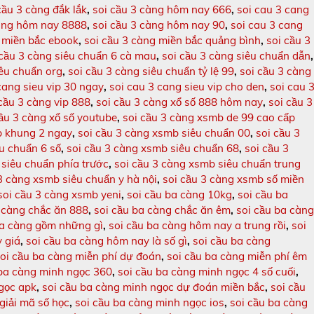
cầu 3 càng đắk lắk
,
soi cầu 3 càng hôm nay 666
,
soi cau 3 cang
càng hôm nay 8888
,
soi cầu 3 càng hôm nay 90
,
soi cau 3 cang
g miền bắc ebook
,
soi cầu 3 càng miền bắc quảng bình
,
soi cầu 3
 cầu 3 càng siêu chuẩn 6 cà mau
,
soi cầu 3 càng siêu chuẩn dẫn
,
iêu chuẩn org
,
soi cầu 3 càng siêu chuẩn tỷ lệ 99
,
soi cầu 3 càng
cang sieu vip 30 ngay
,
soi cau 3 cang sieu vip cho den
,
soi cau 
 cầu 3 càng vip 888
,
soi cầu 3 càng xổ số 888 hôm nay
,
soi cầu 3
cầu 3 càng xổ số youtube
,
soi cầu 3 càng xsmb de 99 cao cấp
b khung 2 ngay
,
soi cầu 3 càng xsmb siêu chuẩn 00
,
soi cầu 3
u chuẩn 6 số
,
soi cầu 3 càng xsmb siêu chuẩn 68
,
soi cầu 3
 siêu chuẩn phía trước
,
soi cầu 3 càng xsmb siêu chuẩn trung
3 càng xsmb siêu chuẩn y hà nội
,
soi cầu 3 càng xsmb số miền
soi cầu 3 càng xsmb yeni
,
soi cầu ba càng 10kg
,
soi cầu ba
 càng chắc ăn 888
,
soi cầu ba càng chắc ăn êm
,
soi cầu ba càn
ba càng gồm những gì
,
soi cầu ba càng hôm nay a trung rồi
,
soi
 giá
,
soi cầu ba càng hôm nay là số gì
,
soi cầu ba càng
oi cầu ba càng miễn phí dự đoán
,
soi cầu ba càng miễn phí êm
 ba càng minh ngọc 360
,
soi cầu ba càng minh ngọc 4 số cuối
,
gọc apk
,
soi cầu ba càng minh ngọc dự đoán miền bắc
,
soi cầu
giải mã số học
,
soi cầu ba càng minh ngọc ios
,
soi cầu ba càng