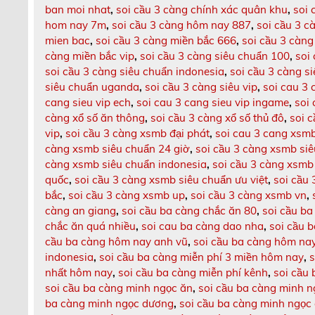
ban moi nhat
,
soi cầu 3 càng chính xác quân khu
,
soi 
hom nay 7m
,
soi cầu 3 càng hôm nay 887
,
soi cầu 3 
mien bac
,
soi cầu 3 càng miền bắc 666
,
soi cầu 3 càn
càng miền bắc vip
,
soi cầu 3 càng siêu chuẩn 100
,
soi
soi cầu 3 càng siêu chuẩn indonesia
,
soi cầu 3 càng s
siêu chuẩn uganda
,
soi cầu 3 càng siêu vip
,
soi cau 3 
cang sieu vip ech
,
soi cau 3 cang sieu vip ingame
,
soi
càng xổ số ăn thông
,
soi cầu 3 càng xổ số thủ đô
,
soi 
vip
,
soi cầu 3 càng xsmb đại phát
,
soi cau 3 cang xsm
càng xsmb siêu chuẩn 24 giờ
,
soi cầu 3 càng xsmb siê
càng xsmb siêu chuẩn indonesia
,
soi cầu 3 càng xsmb
quốc
,
soi cầu 3 càng xsmb siêu chuẩn ưu việt
,
soi cầu 
bắc
,
soi cầu 3 càng xsmb up
,
soi cầu 3 càng xsmb vn
,
càng an giang
,
soi cầu ba càng chắc ăn 80
,
soi cầu ba
chắc ăn quá nhiều
,
soi cau ba càng dao nha
,
soi cầu 
cầu ba càng hôm nay anh vũ
,
soi cầu ba càng hôm nay
indonesia
,
soi cầu ba càng miễn phí 3 miền hôm nay
,
s
nhất hôm nay
,
soi cầu ba càng miễn phí kênh
,
soi cầu
soi cầu ba càng minh ngọc ăn
,
soi cầu ba càng minh n
ba càng minh ngọc dương
,
soi cầu ba càng minh ngọc 