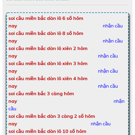
soi cầu miền bắc dàn lô 6 số hôm
nay
nhận cầu
soi cầu miền bắc dàn lô 8 số hôm
nay
nhận cầu
soi cầu miền bắc dàn lô xiên 2 hôm
nay
nhận cầu
soi cầu miền bắc dàn lô xiên 3 hôm
nay
nhận cầu
soi cầu miền bắc dàn lô xiên 4 hôm
nay
nhận cầu
soi cầu miền bắc 3 càng hôm
nay
nhận
cầu
soi cầu miền bắc dàn 3 càng 2 số hôm
nay
nhận cầu
soi cầu miền bắc dàn lô 10 số hôm