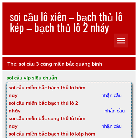
Skip
to
soi cầu lô xiên – bạch thủ lô
content
kép – bạch thủ lô 2 nháy
soi cầu lô xiên – bạch thủ lô kép – bạch thủ lô 2 nháy
Thẻ:
soi cầu 3 càng miền bắc quảng bình
soi cầu víp siêu chuẩn
soi cầu miền bắc bạch thủ lô hôm
nay
nhận cầu
soi cầu miền bắc bạch thủ lô 2
nháy
nhận cầu
soi cầu miền bắc song thủ lô hôm
nay
nhận cầu
soi cầu miền bắc bạch thủ lô kép hôm