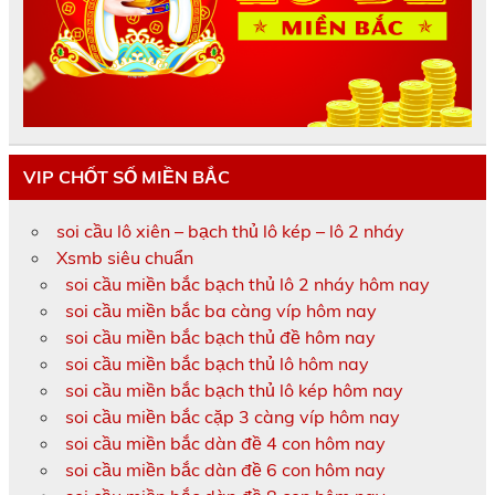
VIP CHỐT SỐ MIỀN BẮC
soi cầu lô xiên – bạch thủ lô kép – lô 2 nháy
Xsmb siêu chuẩn
soi cầu miền bắc bạch thủ lô 2 nháy hôm nay
soi cầu miền bắc ba càng víp hôm nay
soi cầu miền bắc bạch thủ đề hôm nay
soi cầu miền bắc bạch thủ lô hôm nay
soi cầu miền bắc bạch thủ lô kép hôm nay
soi cầu miền bắc cặp 3 càng víp hôm nay
soi cầu miền bắc dàn đề 4 con hôm nay
soi cầu miền bắc dàn đề 6 con hôm nay