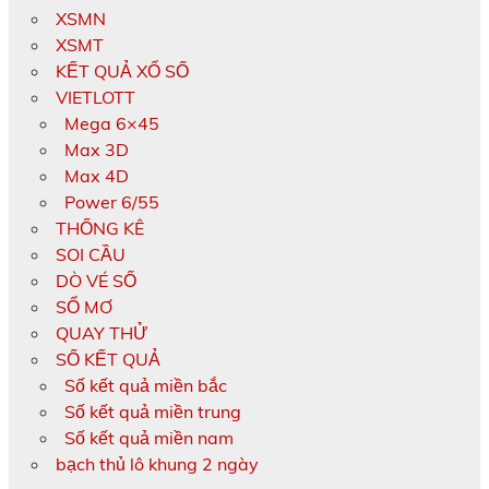
XSMN
XSMT
KẾT QUẢ XỔ SỐ
VIETLOTT
Mega 6×45
Max 3D
Max 4D
Power 6/55
THỐNG KÊ
SOI CẦU
DÒ VÉ SỐ
SỔ MƠ
QUAY THỬ
SỐ KẾT QUẢ
Số kết quả miền bắc
Số kết quả miền trung
Số kết quả miền nam
bạch thủ lô khung 2 ngày