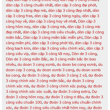
dàn cặp 3 càng chuẩn nhất
,
dàn cặp 3 càng đại phát
,
dàn cặp 3 càng đẹp mb
,
dàn cặp 3 càng đẹp nhất
,
dàn
cặp 3 càng free
,
dàn cặp 3 càng hàng ngày
,
dàn cặp 3
càng hay về
,
dàn cặp 3 càng hay về nhất
,
Dàn cặp 3
càng hôm nay
,
dàn cặp 3 càng mb
,
dàn cặp 3 càng mb
đẹp nhất
,
dàn cặp 3 càng mb siêu chuẩn
,
dàn cặp 3 càng
miền bắc
,
Dàn cặp 3 càng miền bắc miễn phí
,
Dàn cặp 3
càng miền phí
,
dàn cặp 3 càng phát tài
,
dàn cặp 3 càng
rồng bạch kim
,
dàn cặp 3 càng siêu chính xác
,
dàn cặp 3
càng siêu víp
,
dàn cặp 3 càng tối nay
,
Dàn de 3 càng
,
Dàn de 3 càng miền Bắc
,
de 3 càng miền bắc ăn bao
nhiêu
,
du doan 3 cang xsmb
,
du doan ba cang xsmb
,
du
doan cap 3 cang
,
du doan xsmb 3 cang
,
du doan xsmb
ba cang
,
dự đoán 3 càng
,
dự đoán 3 càng 2 số
,
dự đoán
3 càng chính xác 3 càng miền bắc
,
dự đoán 3 càng
chính xác mb
,
dự đoán 3 càng chính xác pubg
,
dự đoán
3 càng chính xác xác suất
,
dự đoán 3 càng extra
,
Dự
đoán 3 càng hôm nay
,
dự đoán 3 càng ơ đâu
,
dự đoán 3
càng siêu chuẩn 100
,
dự đoán 3 càng siêu chuẩn chính
xác
,
dự đoán 3 càng siêu chuẩn nhất hôm nay
,
dự đoán