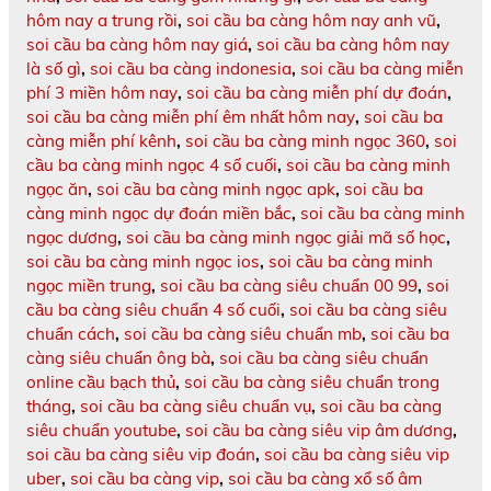
hôm nay a trung rồi
,
soi cầu ba càng hôm nay anh vũ
,
soi cầu ba càng hôm nay giá
,
soi cầu ba càng hôm nay
là số gì
,
soi cầu ba càng indonesia
,
soi cầu ba càng miễn
phí 3 miền hôm nay
,
soi cầu ba càng miễn phí dự đoán
,
soi cầu ba càng miễn phí êm nhất hôm nay
,
soi cầu ba
càng miễn phí kênh
,
soi cầu ba càng minh ngọc 360
,
soi
cầu ba càng minh ngọc 4 số cuối
,
soi cầu ba càng minh
ngọc ăn
,
soi cầu ba càng minh ngọc apk
,
soi cầu ba
càng minh ngọc dự đoán miền bắc
,
soi cầu ba càng minh
ngọc dương
,
soi cầu ba càng minh ngọc giải mã số học
,
soi cầu ba càng minh ngọc ios
,
soi cầu ba càng minh
ngọc miền trung
,
soi cầu ba càng siêu chuẩn 00 99
,
soi
cầu ba càng siêu chuẩn 4 số cuối
,
soi cầu ba càng siêu
chuẩn cách
,
soi cầu ba càng siêu chuẩn mb
,
soi cầu ba
càng siêu chuẩn ông bà
,
soi cầu ba càng siêu chuẩn
online cầu bạch thủ
,
soi cầu ba càng siêu chuẩn trong
tháng
,
soi cầu ba càng siêu chuẩn vụ
,
soi cầu ba càng
siêu chuẩn youtube
,
soi cầu ba càng siêu vip âm dương
,
soi cầu ba càng siêu vip đoán
,
soi cầu ba càng siêu vip
uber
,
soi cầu ba càng vip
,
soi cầu ba càng xổ số âm