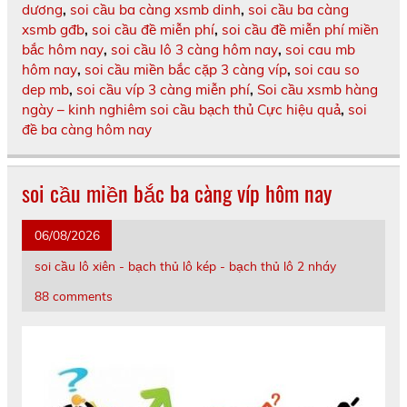
dương
,
soi cầu ba càng xsmb dinh
,
soi cầu ba càng
xsmb gđb
,
soi cầu đề miễn phí
,
soi cầu đề miễn phí miền
bắc hôm nay
,
soi cầu lô 3 càng hôm nay
,
soi cau mb
hôm nay
,
soi cầu miền bắc cặp 3 càng víp
,
soi cau so
dep mb
,
soi cầu víp 3 càng miễn phí
,
Soi cầu xsmb hàng
ngày – kinh nghiêm soi cầu bạch thủ Cực hiệu quả
,
soi
đề ba càng hôm nay
soi cầu miền bắc ba càng víp hôm nay
06/08/2026
soi cầu lô xiên - bạch thủ lô kép - bạch thủ lô 2 nháy
88 comments