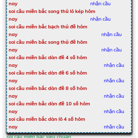
nay
nhận cầu
soi cầu miền bắc song thủ lô kép hôm
nay
nhận cầu
soi cầu miền bắc bạch thủ đề hôm
nay
nhận cầu
soi cầu miền bắc song thủ đề hôm
nay
nhận cầu
soi cầu miền bắc dàn đề 4 số hôm
nay
nhận cầu
soi cầu miền bắc dàn đề 6 số hôm
nay
nhận cầu
soi cầu miền bắc dàn đề 8 số hôm
nay
nhận cầu
soi cầu miền bắc dàn đề 10 số hôm
nay
nhận cầu
soi cầu miền bắc dàn lô 4 số hôm
nay
nhận cầu
soi cầu miền bắc siêu chuẩn