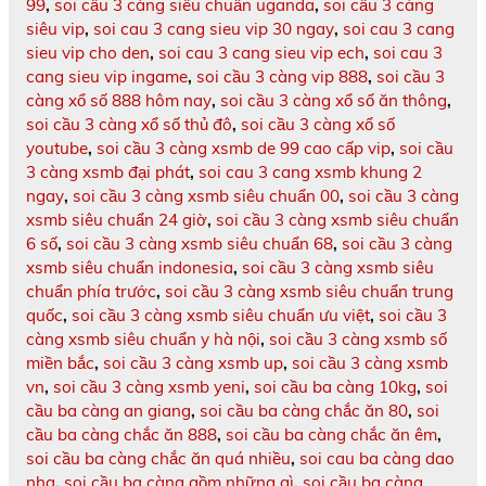
99
,
soi cầu 3 càng siêu chuẩn uganda
,
soi cầu 3 càng
siêu vip
,
soi cau 3 cang sieu vip 30 ngay
,
soi cau 3 cang
sieu vip cho den
,
soi cau 3 cang sieu vip ech
,
soi cau 3
cang sieu vip ingame
,
soi cầu 3 càng vip 888
,
soi cầu 3
càng xổ số 888 hôm nay
,
soi cầu 3 càng xổ số ăn thông
,
soi cầu 3 càng xổ số thủ đô
,
soi cầu 3 càng xổ số
youtube
,
soi cầu 3 càng xsmb de 99 cao cấp vip
,
soi cầu
3 càng xsmb đại phát
,
soi cau 3 cang xsmb khung 2
ngay
,
soi cầu 3 càng xsmb siêu chuẩn 00
,
soi cầu 3 càng
xsmb siêu chuẩn 24 giờ
,
soi cầu 3 càng xsmb siêu chuẩn
6 số
,
soi cầu 3 càng xsmb siêu chuẩn 68
,
soi cầu 3 càng
xsmb siêu chuẩn indonesia
,
soi cầu 3 càng xsmb siêu
chuẩn phía trước
,
soi cầu 3 càng xsmb siêu chuẩn trung
quốc
,
soi cầu 3 càng xsmb siêu chuẩn ưu việt
,
soi cầu 3
càng xsmb siêu chuẩn y hà nội
,
soi cầu 3 càng xsmb số
miền bắc
,
soi cầu 3 càng xsmb up
,
soi cầu 3 càng xsmb
vn
,
soi cầu 3 càng xsmb yeni
,
soi cầu ba càng 10kg
,
soi
cầu ba càng an giang
,
soi cầu ba càng chắc ăn 80
,
soi
cầu ba càng chắc ăn 888
,
soi cầu ba càng chắc ăn êm
,
soi cầu ba càng chắc ăn quá nhiều
,
soi cau ba càng dao
nha
,
soi cầu ba càng gồm những gì
,
soi cầu ba càng