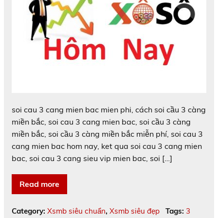
soi cau 3 cang mien bac mien phi, cách soi cầu 3 càng
miền bắc, soi cau 3 cang mien bac, soi cầu 3 càng
miền bắc, soi cầu 3 càng miền bắc miễn phí, soi cau 3
cang mien bac hom nay, ket qua soi cau 3 cang mien
bac, soi cau 3 cang sieu vip mien bac, soi […]
Read more
Category:
Xsmb siêu chuẩn
,
Xsmb siêu đẹp
Tags:
3