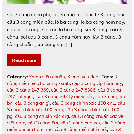
soi 3 cang mien phi, soi 3 cang mb, soi de 3 cang, soi
cầu 3 càng miền bắc, lô ba càng, lo ba cang hom nay,
cau lo ba cang, soi cau lo ba cang, soi 3 cang, cau 3
càng, soi cau 3 càng, 3 càng hôm nay, lấy 3 càng, 3
càng chuẩn, , ba cang vip, […]
Read more
Category:
Xsmb siêu chuẩn
,
Xsmb siêu đẹp
Tags:
3
càng miền bắc
,
ba cang xsmb
,
cặp 3 càng víp hôm nay
,
cầu 3 càng 247 369
,
cầu 3 càng 247 8386
,
cầu 3 càng
247 rotinger
,
cầu 3 càng 247 tỷ miền bắc
,
cầu 3 càng ăn
bn
,
cầu 3 càng ăn gì
,
cầu 3 càng chính xác 100 an1
,
cầu
3 càng chính xác 100 euro
,
cầu 3 càng chính xác 100
pg
,
cầu 3 càng chuẩn xác org
,
cầu 3 càng chuẩn xác về
việt nam
,
cầu 3 càng êm
,
cầu 3 càng english
,
cầu 3 càng
miễn phí âm hôm nay
,
cầu 3 càng miễn phí chốt
,
cầu 3