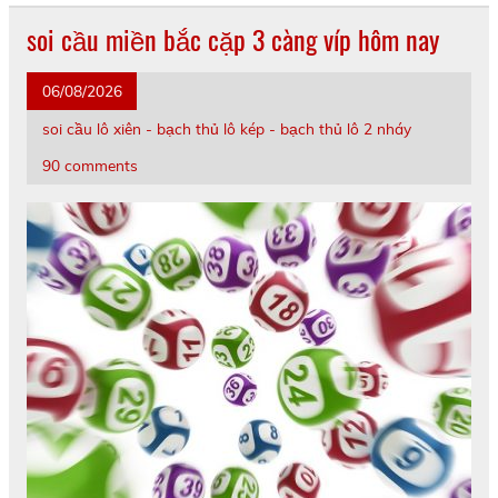
soi cầu miền bắc cặp 3 càng víp hôm nay
06/08/2026
soi cầu lô xiên - bạch thủ lô kép - bạch thủ lô 2 nháy
90 comments