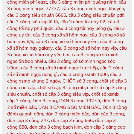
càng miễn phí east
,
cầu 3 càng miễn phí quảng ninh
,
cầu
3 càng minh ngọc 77777
,
cầu 3 càng minh ngọc khuyên
,
cầu 3 càng siêu chuẩn 6666
,
cầu 3 càng siêu chuẩn pdf
,
cầu 3 càng siêu vip lô tô
,
cầu 3 càng tối nay 02
,
cầu 3
càng tối nay phú quốc
,
cầu 3 càng tối nay uống gì
,
cầu 3
càng uy tín
,
cầu 3 càng xổ số hôm nay
,
cầu 3 càng xổ số
hôm nay 6/6
,
cầu 3 càng xổ số hôm nay êm
,
cầu 3 càng
xổ số hôm nay galaxy
,
cầu 3 càng xổ số hôm nay vip
,
cầu
3 càng xổ số hôm nay yên bái
,
cầu 3 càng xổ số minh
ngọc ăn bao nhiêu
,
cầu 3 càng xổ số minh ngọc sóc
trăng
,
cầu 3 càng xổ số minh ngọc trực tiếp
,
cầu 3 càng
xổ số minh ngọc uống gì
,
cầu 3 càng xsmb 1000
,
cầu 3
càng xsmb khung 2 ngày
,
CHỐT số 3 càng
,
chốt số cặp 3
càng cao cấp
,
chốt số cặp 3 càng mb
,
chốt số cặp 3 càng
siêu chuẩn
,
chốt số cặp 3 càng siêu víp
,
chốt số xsmb
cặp 3 càng
,
Dàn 3 càng
,
DÀN 3 càng 192 số
,
dàn 3 càng
2 số miền bắc
,
DÀN 3 CÀNG 6 SỐ MIỀN BẮC
,
Dàn 3 càng
đánh quanh năm
,
dàn 3 càng miền bắc
,
dàn cặp 3 càng
,
dàn cặp 3 càng 247
,
dàn cặp 3 càng 666
,
dàn cặp 3
càng 888
,
dàn cặp 3 càng bạch kim
,
dàn cặp 3 càng cao
cấp
,
dàn cặp 3 càng chiều nay
,
dàn cặp 3 càng chuẩn
,