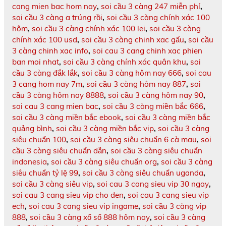
cang mien bac hom nay
,
soi cầu 3 càng 247 miễn phí
,
soi cầu 3 càng a trúng rồi
,
soi cầu 3 càng chính xác 100
hôm
,
soi cầu 3 càng chính xác 100 lei
,
soi cầu 3 càng
chính xác 100 usd
,
soi cầu 3 càng chinh xac gấu
,
soi cầu
3 càng chinh xac info
,
soi cau 3 cang chinh xac phien
ban moi nhat
,
soi cầu 3 càng chính xác quân khu
,
soi
cầu 3 càng đắk lắk
,
soi cầu 3 càng hôm nay 666
,
soi cau
3 cang hom nay 7m
,
soi cầu 3 càng hôm nay 887
,
soi
cầu 3 càng hôm nay 8888
,
soi cầu 3 càng hôm nay 90
,
soi cau 3 cang mien bac
,
soi cầu 3 càng miền bắc 666
,
soi cầu 3 càng miền bắc ebook
,
soi cầu 3 càng miền bắc
quảng bình
,
soi cầu 3 càng miền bắc vip
,
soi cầu 3 càng
siêu chuẩn 100
,
soi cầu 3 càng siêu chuẩn 6 cà mau
,
soi
cầu 3 càng siêu chuẩn dẫn
,
soi cầu 3 càng siêu chuẩn
indonesia
,
soi cầu 3 càng siêu chuẩn org
,
soi cầu 3 càng
siêu chuẩn tỷ lệ 99
,
soi cầu 3 càng siêu chuẩn uganda
,
soi cầu 3 càng siêu vip
,
soi cau 3 cang sieu vip 30 ngay
,
soi cau 3 cang sieu vip cho den
,
soi cau 3 cang sieu vip
ech
,
soi cau 3 cang sieu vip ingame
,
soi cầu 3 càng vip
888
,
soi cầu 3 càng xổ số 888 hôm nay
,
soi cầu 3 càng