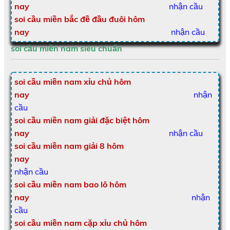
nay
nhận cầu
soi cầu miền bắc đề đầu đuôi hôm
nay
nhận cầu
soi cầu miền nam siêu chuẩn
soi cầu miền nam xỉu chủ hôm
nay
nhận
cầu
soi cầu miền nam giải đặc biệt hôm
nay
nhận cầu
soi cầu miền nam giải 8 hôm
nay
nhận cầu
soi cầu miền nam bao lô hôm
nay
nhận
cầu
soi cầu miền nam cặp xỉu chủ hôm