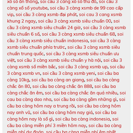
xổ số ăn thông
,
soi cầu 3 càng xổ số thủ đô
,
soi cầu 3
càng xổ số youtube
,
soi cầu 3 càng xsmb de 99 cao cấp
vip
,
soi cầu 3 càng xsmb đại phát
,
soi cau 3 cang xsmb
khung 2 ngay
,
soi cầu 3 càng xsmb siêu chuẩn 00
,
soi
cầu 3 càng xsmb siêu chuẩn 24 giờ
,
soi cầu 3 càng xsmb
siêu chuẩn 6 số
,
soi cầu 3 càng xsmb siêu chuẩn 68
,
soi
cầu 3 càng xsmb siêu chuẩn indonesia
,
soi cầu 3 càng
xsmb siêu chuẩn phía trước
,
soi cầu 3 càng xsmb siêu
chuẩn trung quốc
,
soi cầu 3 càng xsmb siêu chuẩn ưu
việt
,
soi cầu 3 càng xsmb siêu chuẩn y hà nội
,
soi cầu 3
càng xsmb số miền bắc
,
soi cầu 3 càng xsmb up
,
soi cầu
3 càng xsmb vn
,
soi cầu 3 càng xsmb yeni
,
soi cầu ba
càng 10kg
,
soi cầu ba càng an giang
,
soi cầu ba càng
chắc ăn 80
,
soi cầu ba càng chắc ăn 888
,
soi cầu ba
càng chắc ăn êm
,
soi cầu ba càng chắc ăn quá nhiều
,
soi
cau ba càng dao nha
,
soi cầu ba càng gồm những gì
,
soi
cầu ba càng hôm nay a trung rồi
,
soi cầu ba càng hôm
nay anh vũ
,
soi cầu ba càng hôm nay giá
,
soi cầu ba
càng hôm nay là số gì
,
soi cầu ba càng indonesia
,
soi
cầu ba càng miễn phí 3 miền hôm nay
,
soi cầu ba càng
miễn phí dự đoán
,
soi cầu ba càng miễn phí êm nhất