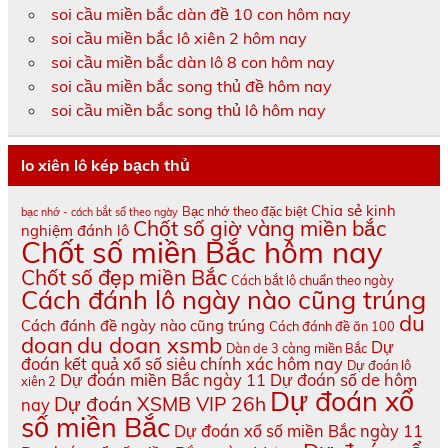
soi cầu miền bắc dàn đề 10 con hôm nay
soi cầu miền bắc lô xiên 2 hôm nay
soi cầu miền bắc dàn lô 8 con hôm nay
soi cầu miền bắc song thủ đề hôm nay
soi cầu miền bắc song thủ lô hôm nay
lo xiên lô kép bạch thủ
Chia sẻ kinh
Bạc nhớ theo đặc biệt
bạc nhớ - cách bắt số theo ngày
Chốt số giờ vàng miền bắc
nghiệm đánh lô
Chốt số miền Bắc hôm nay
Chốt số đẹp miền Bắc
Cách bắt lô chuẩn theo ngày
Cách đánh lô ngày nào cũng trúng
du
Cách đánh đề ngày nào cũng trúng
Cách đánh đề ăn 100
doan
du doan xsmb
Dự
Dàn de 3 càng miền Bắc
đoán kết quả xổ số siêu chính xác hôm nay
Dự đoán lô
Dự đoán miền Bắc ngày 11
Dự đoán số de hôm
xiên 2
Dự đoán xổ
Dự đoán XSMB VIP 26h
nay
số miền Bắc
Dự đoán xổ số miền Bắc ngày 11