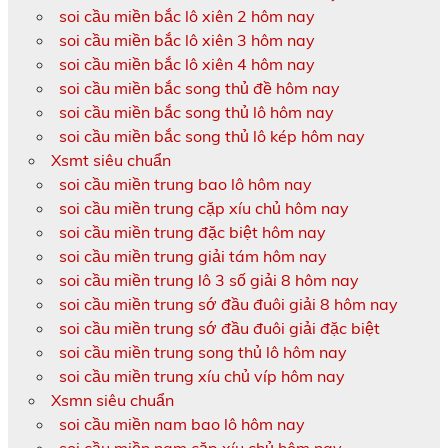
soi cầu miền bắc lô xiên 2 hôm nay
soi cầu miền bắc lô xiên 3 hôm nay
soi cầu miền bắc lô xiên 4 hôm nay
soi cầu miền bắc song thủ đề hôm nay
soi cầu miền bắc song thủ lô hôm nay
soi cầu miền bắc song thủ lô kép hôm nay
Xsmt siêu chuẩn
soi cầu miền trung bao lô hôm nay
soi cầu miền trung cặp xíu chủ hôm nay
soi cầu miền trung đặc biệt hôm nay
soi cầu miền trung giải tám hôm nay
soi cầu miền trung lô 3 số giải 8 hôm nay
soi cầu miền trung sớ đầu đuôi giải 8 hôm nay
soi cầu miền trung sớ đầu đuôi giải đặc biệt
soi cầu miền trung song thủ lô hôm nay
soi cầu miền trung xíu chủ víp hôm nay
Xsmn siêu chuẩn
soi cầu miền nam bao lô hôm nay
soi cầu miền nam cặp xíu chủ hôm nay