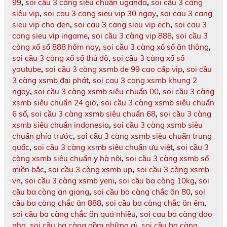
99
,
soi cầu 3 càng siêu chuẩn uganda
,
soi cầu 3 càng
siêu vip
,
soi cau 3 cang sieu vip 30 ngay
,
soi cau 3 cang
sieu vip cho den
,
soi cau 3 cang sieu vip ech
,
soi cau 3
cang sieu vip ingame
,
soi cầu 3 càng vip 888
,
soi cầu 3
càng xổ số 888 hôm nay
,
soi cầu 3 càng xổ số ăn thông
,
soi cầu 3 càng xổ số thủ đô
,
soi cầu 3 càng xổ số
youtube
,
soi cầu 3 càng xsmb de 99 cao cấp vip
,
soi cầu
3 càng xsmb đại phát
,
soi cau 3 cang xsmb khung 2
ngay
,
soi cầu 3 càng xsmb siêu chuẩn 00
,
soi cầu 3 càng
xsmb siêu chuẩn 24 giờ
,
soi cầu 3 càng xsmb siêu chuẩn
6 số
,
soi cầu 3 càng xsmb siêu chuẩn 68
,
soi cầu 3 càng
xsmb siêu chuẩn indonesia
,
soi cầu 3 càng xsmb siêu
chuẩn phía trước
,
soi cầu 3 càng xsmb siêu chuẩn trung
quốc
,
soi cầu 3 càng xsmb siêu chuẩn ưu việt
,
soi cầu 3
càng xsmb siêu chuẩn y hà nội
,
soi cầu 3 càng xsmb số
miền bắc
,
soi cầu 3 càng xsmb up
,
soi cầu 3 càng xsmb
vn
,
soi cầu 3 càng xsmb yeni
,
soi cầu ba càng 10kg
,
soi
cầu ba càng an giang
,
soi cầu ba càng chắc ăn 80
,
soi
cầu ba càng chắc ăn 888
,
soi cầu ba càng chắc ăn êm
,
soi cầu ba càng chắc ăn quá nhiều
,
soi cau ba càng dao
nha
,
soi cầu ba càng gồm những gì
,
soi cầu ba càng