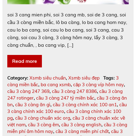
soi 3 cang mien phi, soi 3 cang mb, soi de 3 cang, soi
cầu 3 càng miền bắc, lô ba càng, lo ba cang hom nay,
cau lo ba cang, soi cau lo ba cang, soi 3 cang, cau 3
càng, soi cau 3 càng, 3 càng hôm nay, lấy 3 càng, 3
càng chuẩn, , ba cang vip, […]
Read more
Category:
Xsmb siêu chuẩn
,
Xsmb siêu đẹp
Tags:
3
càng miền bắc
,
ba cang xsmb
,
cặp 3 càng víp hôm nay
,
cầu 3 càng 247 369
,
cầu 3 càng 247 8386
,
cầu 3 càng
247 rotinger
,
cầu 3 càng 247 tỷ miền bắc
,
cầu 3 càng ăn
bn
,
cầu 3 càng ăn gì
,
cầu 3 càng chính xác 100 an1
,
cầu
3 càng chính xác 100 euro
,
cầu 3 càng chính xác 100
pg
,
cầu 3 càng chuẩn xác org
,
cầu 3 càng chuẩn xác về
việt nam
,
cầu 3 càng êm
,
cầu 3 càng english
,
cầu 3 càng
miễn phí âm hôm nay
,
cầu 3 càng miễn phí chốt
,
cầu 3