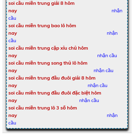
soi cầu miền trung giải 8 hôm
nay
nhận
cầu
soi cầu miền trung bao lô hôm
nay
nhận
cầu
soi cầu miền trung cặp xỉu chủ hôm
nay
nhận cầu
soi cầu miền trung song thủ lô hôm
nay
nhận cầu
soi cầu miền trung đầu đuôi giải 8 hôm
nay
nhận cầu
soi cầu miền trung đầu đuôi đặc biệt hôm
nay
nhận cầu
soi cầu miền trung lô 3 số hôm
nay
nhận
cầu