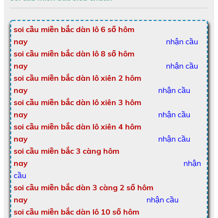
soi cầu miền bắc dàn lô 6 số hôm
nay
nhận cầu
soi cầu miền bắc dàn lô 8 số hôm
nay
nhận cầu
soi cầu miền bắc dàn lô xiên 2 hôm
nay
nhận cầu
soi cầu miền bắc dàn lô xiên 3 hôm
nay
nhận cầu
soi cầu miền bắc dàn lô xiên 4 hôm
nay
nhận cầu
soi cầu miền bắc 3 càng hôm
nay
nhận
cầu
soi cầu miền bắc dàn 3 càng 2 số hôm
nay
nhận cầu
soi cầu miền bắc dàn lô 10 số hôm