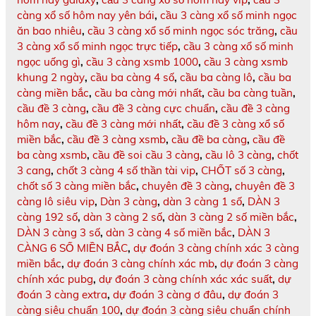
càng xổ số hôm nay yên bái
,
cầu 3 càng xổ số minh ngọc
ăn bao nhiêu
,
cầu 3 càng xổ số minh ngọc sóc trăng
,
cầu
3 càng xổ số minh ngọc trực tiếp
,
cầu 3 càng xổ số minh
ngọc uống gì
,
cầu 3 càng xsmb 1000
,
cầu 3 càng xsmb
khung 2 ngày
,
cầu ba càng 4 số
,
cầu ba càng lô
,
cầu ba
càng miền bắc
,
cầu ba càng mới nhất
,
cầu ba càng tuần
,
cầu đề 3 càng
,
cầu đề 3 càng cực chuẩn
,
cầu đề 3 càng
hôm nay
,
cầu đề 3 càng mới nhất
,
cầu đề 3 càng xổ số
miền bắc
,
cầu đề 3 càng xsmb
,
cầu đề ba càng
,
cầu đề
ba càng xsmb
,
cầu đề soi cầu 3 càng
,
cầu lô 3 càng
,
chốt
3 cang
,
chốt 3 càng 4 số thần tài vip
,
CHỐT số 3 càng
,
chốt số 3 càng miền bắc
,
chuyên đề 3 càng
,
chuyên đề 3
càng lô siêu vip
,
Dàn 3 càng
,
dàn 3 càng 1 số
,
DÀN 3
càng 192 số
,
dàn 3 càng 2 số
,
dàn 3 càng 2 số miền bắc
,
DÀN 3 càng 3 số
,
dàn 3 càng 4 số miền bắc
,
DÀN 3
CÀNG 6 SỐ MIỀN BẮC
,
dự đoán 3 càng chính xác 3 càng
miền bắc
,
dự đoán 3 càng chính xác mb
,
dự đoán 3 càng
chính xác pubg
,
dự đoán 3 càng chính xác xác suất
,
dự
đoán 3 càng extra
,
dự đoán 3 càng ơ đâu
,
dự đoán 3
càng siêu chuẩn 100
,
dự đoán 3 càng siêu chuẩn chính