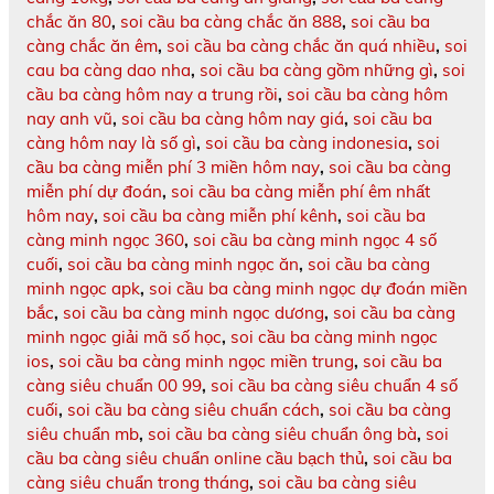
chắc ăn 80
,
soi cầu ba càng chắc ăn 888
,
soi cầu ba
càng chắc ăn êm
,
soi cầu ba càng chắc ăn quá nhiều
,
soi
cau ba càng dao nha
,
soi cầu ba càng gồm những gì
,
soi
cầu ba càng hôm nay a trung rồi
,
soi cầu ba càng hôm
nay anh vũ
,
soi cầu ba càng hôm nay giá
,
soi cầu ba
càng hôm nay là số gì
,
soi cầu ba càng indonesia
,
soi
cầu ba càng miễn phí 3 miền hôm nay
,
soi cầu ba càng
miễn phí dự đoán
,
soi cầu ba càng miễn phí êm nhất
hôm nay
,
soi cầu ba càng miễn phí kênh
,
soi cầu ba
càng minh ngọc 360
,
soi cầu ba càng minh ngọc 4 số
cuối
,
soi cầu ba càng minh ngọc ăn
,
soi cầu ba càng
minh ngọc apk
,
soi cầu ba càng minh ngọc dự đoán miền
bắc
,
soi cầu ba càng minh ngọc dương
,
soi cầu ba càng
minh ngọc giải mã số học
,
soi cầu ba càng minh ngọc
ios
,
soi cầu ba càng minh ngọc miền trung
,
soi cầu ba
càng siêu chuẩn 00 99
,
soi cầu ba càng siêu chuẩn 4 số
cuối
,
soi cầu ba càng siêu chuẩn cách
,
soi cầu ba càng
siêu chuẩn mb
,
soi cầu ba càng siêu chuẩn ông bà
,
soi
cầu ba càng siêu chuẩn online cầu bạch thủ
,
soi cầu ba
càng siêu chuẩn trong tháng
,
soi cầu ba càng siêu