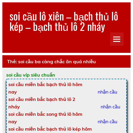
Skip
to
soi cầu lô xiên – bạch thủ lô
content
kép – bạch thủ lô 2 nháy
soi cầu lô xiên – bạch thủ lô kép – bạch thủ lô 2 nháy
Thẻ:
soi cầu ba càng chắc ăn quá nhiều
soi cầu víp siêu chuẩn
soi cầu miền bắc bạch thủ lô hôm
nay
nhận cầu
soi cầu miền bắc bạch thủ lô 2
nháy
nhận cầu
soi cầu miền bắc song thủ lô hôm
nay
nhận cầu
soi cầu miền bắc bạch thủ lô kép hôm