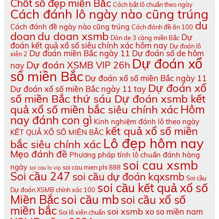
Chốt số đẹp miền Bắc
Cách bắt lô chuẩn theo ngày
Cách đánh lô ngày nào cũng trúng
du
Cách đánh đề ngày nào cũng trúng
Cách đánh đề ăn 100
doan
du doan xsmb
Dự
Dàn de 3 càng miền Bắc
đoán kết quả xổ số siêu chính xác hôm nay
Dự đoán lô
Dự đoán miền Bắc ngày 11
Dự đoán số de hôm
xiên 2
Dự đoán xổ
Dự đoán XSMB VIP 26h
nay
số miền Bắc
Dự đoán xổ số miền Bắc ngày 11
Dự đoán xổ
Dự đoán xổ số miền Bắc ngày 11 tay
số miền Bắc thứ sáu Dự đoán xsmb kết
Hôm
quả xổ số miền bắc siêu chính xác
nay đánh con gì
Kinh nghiệm đánh lô theo ngày
kết quả xổ số miền
KẾT QUẢ XỔ SỐ MIỀN BẮC
Lô đẹp hôm nay
bắc siêu chính xác
Mẹo đánh đề
Phương pháp tính lô chuẩn đánh hàng
soi cau xsmb
ngày
soi cau mien phi 888
soi cau lo vip
Soi cầu 247
soi cầu dự đoán kqxsmb
Soi cầu
soi cầu kết quả xổ số
Dự đoán XSMB chính xác 100
Miền Bắc
soi cầu mb
soi cầu xổ số
miền bắc
soi xsmb
xo so miền nam
Soi lô xiên chuẩn