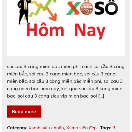
soi cau 3 cang mien bac mien phi, cách soi cầu 3 càng
miền bắc, soi cau 3 cang mien bac, soi cầu 3 càng
miền bắc, soi cầu 3 càng miền bắc miễn phí, soi cau 3
cang mien bac hom nay, ket qua soi cau 3 cang mien
bac, soi cau 3 cang sieu vip mien bac, soi […]
Read more
Category:
Xsmb siêu chuẩn
,
Xsmb siêu đẹp
Tags:
3