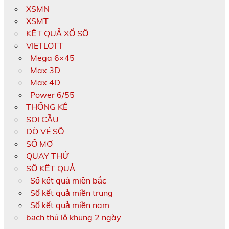
XSMN
XSMT
KẾT QUẢ XỔ SỐ
VIETLOTT
Mega 6×45
Max 3D
Max 4D
Power 6/55
THỐNG KÊ
SOI CẦU
DÒ VÉ SỐ
SỔ MƠ
QUAY THỬ
SỐ KẾT QUẢ
Số kết quả miền bắc
Số kết quả miền trung
Số kết quả miền nam
bạch thủ lô khung 2 ngày