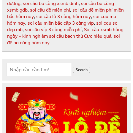
dương
,
soi cầu ba càng xsmb dinh
,
soi cầu ba càng
xsmb gđb
,
soi cầu đề miễn phí
,
soi cầu đề miễn phí miền
bắc hôm nay
,
soi cầu lô 3 càng hôm nay
,
soi cau mb
hôm nay
,
soi cầu miền bắc cặp 3 càng víp
,
soi cau so
dep mb
,
soi cầu víp 3 càng miễn phí
,
Soi cầu xsmb hàng
ngày – kinh nghiêm soi cầu bạch thủ Cực hiệu quả
,
soi
đề ba càng hôm nay
Search