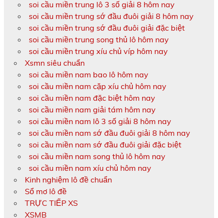
soi cầu miền trung lô 3 số giải 8 hôm nay
soi cầu miền trung sớ đầu đuôi giải 8 hôm nay
soi cầu miền trung sớ đầu đuôi giải đặc biệt
soi cầu miền trung song thủ lô hôm nay
soi cầu miền trung xíu chủ víp hôm nay
Xsmn siêu chuẩn
soi cầu miền nam bao lô hôm nay
soi cầu miền nam cặp xíu chủ hôm nay
soi cầu miền nam đặc biệt hôm nay
soi cầu miền nam giải tám hôm nay
soi cầu miền nam lô 3 số giải 8 hôm nay
soi cầu miền nam sớ đầu đuôi giải 8 hôm nay
soi cầu miền nam sớ đầu đuôi giải đặc biệt
soi cầu miền nam song thủ lô hôm nay
soi cầu miền nam xíu chủ hôm nay
Kinh nghiệm lô đề chuẩn
Sổ mơ lô đề
TRỰC TIẾP XS
XSMB