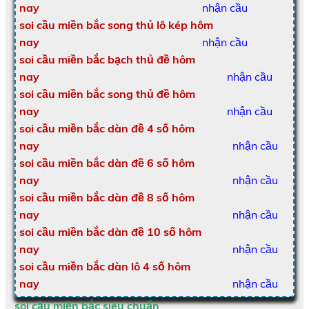
nay
nhận cầu
soi cầu miền bắc song thủ lô kép hôm
nay
nhận cầu
soi cầu miền bắc bạch thủ đề hôm
nay
nhận cầu
soi cầu miền bắc song thủ đề hôm
nay
nhận cầu
soi cầu miền bắc dàn đề 4 số hôm
nay
nhận cầu
soi cầu miền bắc dàn đề 6 số hôm
nay
nhận cầu
soi cầu miền bắc dàn đề 8 số hôm
nay
nhận cầu
soi cầu miền bắc dàn đề 10 số hôm
nay
nhận cầu
soi cầu miền bắc dàn lô 4 số hôm
nay
nhận cầu
soi cầu miền bắc siêu chuẩn