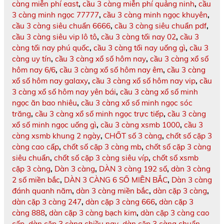
càng miễn phí east
,
cầu 3 càng miễn phí quảng ninh
,
cầu
3 càng minh ngọc 77777
,
cầu 3 càng minh ngọc khuyên
,
cầu 3 càng siêu chuẩn 6666
,
cầu 3 càng siêu chuẩn pdf
,
cầu 3 càng siêu vip lô tô
,
cầu 3 càng tối nay 02
,
cầu 3
càng tối nay phú quốc
,
cầu 3 càng tối nay uống gì
,
cầu 3
càng uy tín
,
cầu 3 càng xổ số hôm nay
,
cầu 3 càng xổ số
hôm nay 6/6
,
cầu 3 càng xổ số hôm nay êm
,
cầu 3 càng
xổ số hôm nay galaxy
,
cầu 3 càng xổ số hôm nay vip
,
cầu
3 càng xổ số hôm nay yên bái
,
cầu 3 càng xổ số minh
ngọc ăn bao nhiêu
,
cầu 3 càng xổ số minh ngọc sóc
trăng
,
cầu 3 càng xổ số minh ngọc trực tiếp
,
cầu 3 càng
xổ số minh ngọc uống gì
,
cầu 3 càng xsmb 1000
,
cầu 3
càng xsmb khung 2 ngày
,
CHỐT số 3 càng
,
chốt số cặp 3
càng cao cấp
,
chốt số cặp 3 càng mb
,
chốt số cặp 3 càng
siêu chuẩn
,
chốt số cặp 3 càng siêu víp
,
chốt số xsmb
cặp 3 càng
,
Dàn 3 càng
,
DÀN 3 càng 192 số
,
dàn 3 càng
2 số miền bắc
,
DÀN 3 CÀNG 6 SỐ MIỀN BẮC
,
Dàn 3 càng
đánh quanh năm
,
dàn 3 càng miền bắc
,
dàn cặp 3 càng
,
dàn cặp 3 càng 247
,
dàn cặp 3 càng 666
,
dàn cặp 3
càng 888
,
dàn cặp 3 càng bạch kim
,
dàn cặp 3 càng cao
cấp
,
dàn cặp 3 càng chiều nay
,
dàn cặp 3 càng chuẩn
,