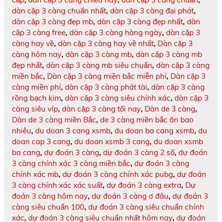
dàn cặp 3 càng chuẩn nhất
,
dàn cặp 3 càng đại phát
,
dàn cặp 3 càng đẹp mb
,
dàn cặp 3 càng đẹp nhất
,
dàn
cặp 3 càng free
,
dàn cặp 3 càng hàng ngày
,
dàn cặp 3
càng hay về
,
dàn cặp 3 càng hay về nhất
,
Dàn cặp 3
càng hôm nay
,
dàn cặp 3 càng mb
,
dàn cặp 3 càng mb
đẹp nhất
,
dàn cặp 3 càng mb siêu chuẩn
,
dàn cặp 3 càng
miền bắc
,
Dàn cặp 3 càng miền bắc miễn phí
,
Dàn cặp 3
càng miền phí
,
dàn cặp 3 càng phát tài
,
dàn cặp 3 càng
rồng bạch kim
,
dàn cặp 3 càng siêu chính xác
,
dàn cặp 3
càng siêu víp
,
dàn cặp 3 càng tối nay
,
Dàn de 3 càng
,
Dàn de 3 càng miền Bắc
,
de 3 càng miền bắc ăn bao
nhiêu
,
du doan 3 cang xsmb
,
du doan ba cang xsmb
,
du
doan cap 3 cang
,
du doan xsmb 3 cang
,
du doan xsmb
ba cang
,
dự đoán 3 càng
,
dự đoán 3 càng 2 số
,
dự đoán
3 càng chính xác 3 càng miền bắc
,
dự đoán 3 càng
chính xác mb
,
dự đoán 3 càng chính xác pubg
,
dự đoán
3 càng chính xác xác suất
,
dự đoán 3 càng extra
,
Dự
đoán 3 càng hôm nay
,
dự đoán 3 càng ơ đâu
,
dự đoán 3
càng siêu chuẩn 100
,
dự đoán 3 càng siêu chuẩn chính
xác
,
dự đoán 3 càng siêu chuẩn nhất hôm nay
,
dự đoán