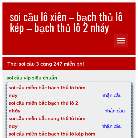
Skip
to
soi cầu lô xiên – bạch thủ lô
content
kép – bạch thủ lô 2 nháy
soi cầu lô xiên – bạch thủ lô kép – bạch thủ lô 2 nháy
Thẻ:
soi cầu 3 càng 247 miễn phí
soi cầu víp siêu chuẩn
soi cầu miền bắc bạch thủ lô hôm
nay
nhận cầu
soi cầu miền bắc bạch thủ lô 2
nháy
nhận cầu
soi cầu miền bắc song thủ lô hôm
nay
nhận cầu
soi cầu miền bắc bạch thủ lô kép hôm