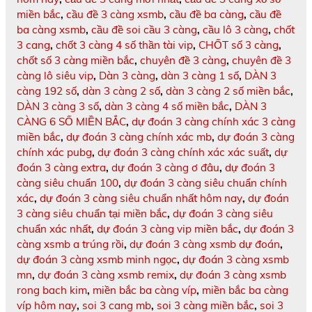
miền bắc
,
cầu đề 3 càng xsmb
,
cầu đề ba càng
,
cầu đề
ba càng xsmb
,
cầu đề soi cầu 3 càng
,
cầu lô 3 càng
,
chốt
3 cang
,
chốt 3 càng 4 số thần tài vip
,
CHỐT số 3 càng
,
chốt số 3 càng miền bắc
,
chuyên đề 3 càng
,
chuyên đề 3
càng lô siêu vip
,
Dàn 3 càng
,
dàn 3 càng 1 số
,
DÀN 3
càng 192 số
,
dàn 3 càng 2 số
,
dàn 3 càng 2 số miền bắc
,
DÀN 3 càng 3 số
,
dàn 3 càng 4 số miền bắc
,
DÀN 3
CÀNG 6 SỐ MIỀN BẮC
,
dự đoán 3 càng chính xác 3 càng
miền bắc
,
dự đoán 3 càng chính xác mb
,
dự đoán 3 càng
chính xác pubg
,
dự đoán 3 càng chính xác xác suất
,
dự
đoán 3 càng extra
,
dự đoán 3 càng ơ đâu
,
dự đoán 3
càng siêu chuẩn 100
,
dự đoán 3 càng siêu chuẩn chính
xác
,
dự đoán 3 càng siêu chuẩn nhất hôm nay
,
dự đoán
3 càng siêu chuẩn tại miền bắc
,
dự đoán 3 càng siêu
chuẩn xác nhất
,
dự đoán 3 càng vip miền bắc
,
dự đoán 3
càng xsmb a trúng rồi
,
dự đoán 3 càng xsmb dự đoán
,
dự đoán 3 càng xsmb minh ngọc
,
dự đoán 3 càng xsmb
mn
,
dự đoán 3 càng xsmb remix
,
dự đoán 3 càng xsmb
rong bach kim
,
miền bắc ba càng víp
,
miền bắc ba càng
víp hôm nay
,
soi 3 cang mb
,
soi 3 càng miền bắc
,
soi 3