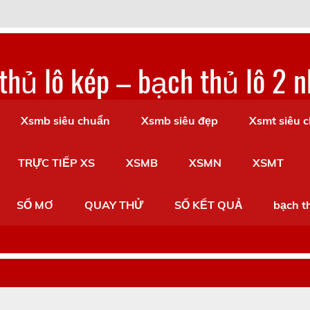
 thủ lô kép – bạch thủ lô 2 
nháy
Xsmb siêu chuẩn
Xsmb siêu đẹp
Xsmt siêu 
TRỰC TIẾP XS
XSMB
XSMN
XSMT
SỔ MƠ
QUAY THỬ
SỐ KẾT QUẢ
bạch t