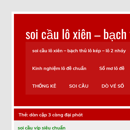
Skip
to
content
soi cầu lô xiên – bạch
soi cầu lô xiên – bạch thủ lô kép – bạch thủ lô 2 
soi cầu lô xiên – bạch thủ lô kép – lô 2 nháy
Kinh nghiệm lô đề chuẩn
Sổ mơ lô đề
THỐNG KÊ
SOI CẦU
DÒ VÉ SỐ
Thẻ:
dàn cặp 3 càng đại phát
soi cầu víp siêu chuẩn