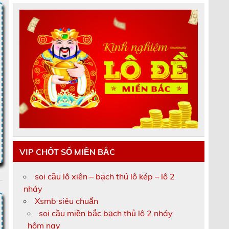
VIP CHỐT SỐ MIỀN BẮC
soi cầu lô xiên – bạch thủ lô kép – lô 2
nháy
Xsmb siêu chuẩn
soi cầu miền bắc bạch thủ lô 2 nháy
hôm nay