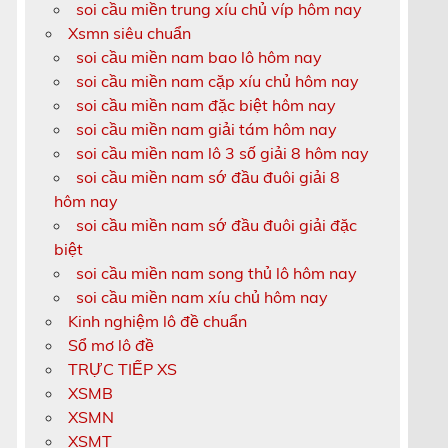
soi cầu miền trung xíu chủ víp hôm nay
Xsmn siêu chuẩn
soi cầu miền nam bao lô hôm nay
soi cầu miền nam cặp xíu chủ hôm nay
soi cầu miền nam đặc biệt hôm nay
soi cầu miền nam giải tám hôm nay
soi cầu miền nam lô 3 số giải 8 hôm nay
soi cầu miền nam sớ đầu đuôi giải 8
hôm nay
soi cầu miền nam sớ đầu đuôi giải đặc
biệt
soi cầu miền nam song thủ lô hôm nay
soi cầu miền nam xíu chủ hôm nay
Kinh nghiệm lô đề chuẩn
Sổ mơ lô đề
TRỰC TIẾP XS
XSMB
XSMN
XSMT