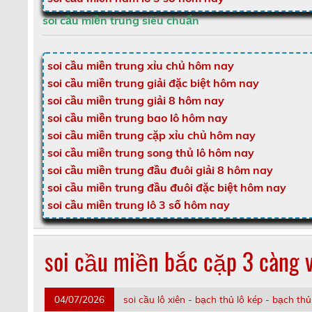
soi cầu miền trung siêu chuẩn
soi cầu miền trung xỉu chủ hôm nay
soi cầu miền trung giải đặc biệt hôm nay
soi cầu miền trung giải 8 hôm nay
soi cầu miền trung bao lô hôm nay
soi cầu miền trung cặp xỉu chủ hôm nay
soi cầu miền trung song thủ lô hôm nay
soi cầu miền trung đầu đuôi giải 8 hôm nay
soi cầu miền trung đầu đuôi đặc biệt hôm nay
soi cầu miền trung lô 3 số hôm nay
soi cầu miền bắc cặp 3 càng 
04/07/2026
soi cầu lô xiên - bạch thủ lô kép - bạch thủ