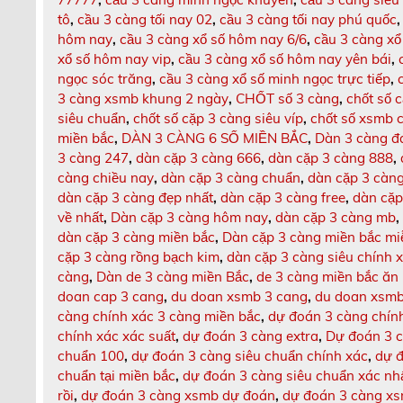
tô
,
cầu 3 càng tối nay 02
,
cầu 3 càng tối nay phú quốc
hôm nay
,
cầu 3 càng xổ số hôm nay 6/6
,
cầu 3 càng x
xổ số hôm nay vip
,
cầu 3 càng xổ số hôm nay yên bái
,
ngọc sóc trăng
,
cầu 3 càng xổ số minh ngọc trực tiếp
,
3 càng xsmb khung 2 ngày
,
CHỐT số 3 càng
,
chốt số 
siêu chuẩn
,
chốt số cặp 3 càng siêu víp
,
chốt số xsmb 
miền bắc
,
DÀN 3 CÀNG 6 SỐ MIỀN BẮC
,
Dàn 3 càng 
3 càng 247
,
dàn cặp 3 càng 666
,
dàn cặp 3 càng 888
,
càng chiều nay
,
dàn cặp 3 càng chuẩn
,
dàn cặp 3 càn
dàn cặp 3 càng đẹp nhất
,
dàn cặp 3 càng free
,
dàn cặp
về nhất
,
Dàn cặp 3 càng hôm nay
,
dàn cặp 3 càng mb
dàn cặp 3 càng miền bắc
,
Dàn cặp 3 càng miền bắc mi
cặp 3 càng rồng bạch kim
,
dàn cặp 3 càng siêu chính 
càng
,
Dàn de 3 càng miền Bắc
,
de 3 càng miền bắc ăn
doan cap 3 cang
,
du doan xsmb 3 cang
,
du doan xsmb
càng chính xác 3 càng miền bắc
,
dự đoán 3 càng chín
chính xác xác suất
,
dự đoán 3 càng extra
,
Dự đoán 3 
chuẩn 100
,
dự đoán 3 càng siêu chuẩn chính xác
,
dự đ
chuẩn tại miền bắc
,
dự đoán 3 càng siêu chuẩn xác nh
rồi
,
dự đoán 3 càng xsmb dự đoán
,
dự đoán 3 càng x