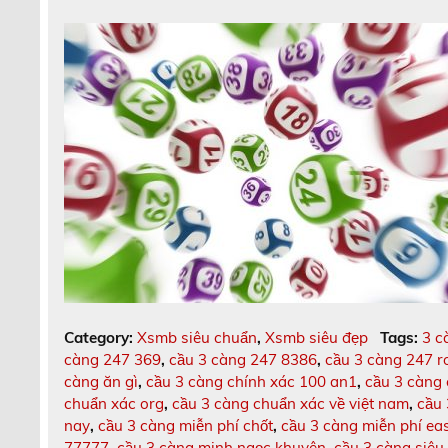
Category:
Xsmb siêu chuẩn
,
Xsmb siêu đẹp
Tags:
3 c
càng 247 369
,
cầu 3 càng 247 8386
,
cầu 3 càng 247 r
càng ăn gì
,
cầu 3 càng chính xác 100 an1
,
cầu 3 càng 
chuẩn xác org
,
cầu 3 càng chuẩn xác về việt nam
,
cầu
nay
,
cầu 3 càng miễn phí chốt
,
cầu 3 càng miễn phí ea
77777
,
cầu 3 càng minh ngọc khuyên
,
cầu 3 càng siêu