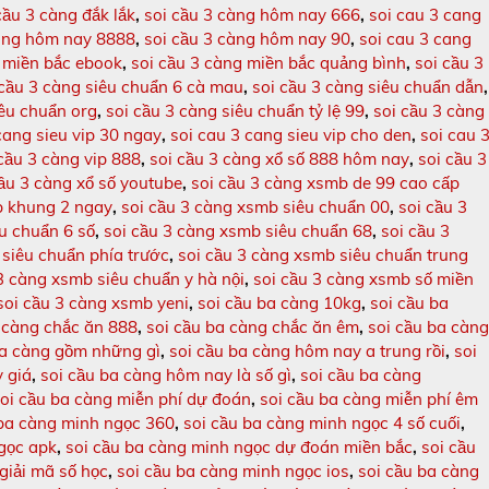
cầu 3 càng đắk lắk
,
soi cầu 3 càng hôm nay 666
,
soi cau 3 cang
càng hôm nay 8888
,
soi cầu 3 càng hôm nay 90
,
soi cau 3 cang
g miền bắc ebook
,
soi cầu 3 càng miền bắc quảng bình
,
soi cầu 3
 cầu 3 càng siêu chuẩn 6 cà mau
,
soi cầu 3 càng siêu chuẩn dẫn
,
iêu chuẩn org
,
soi cầu 3 càng siêu chuẩn tỷ lệ 99
,
soi cầu 3 càng
cang sieu vip 30 ngay
,
soi cau 3 cang sieu vip cho den
,
soi cau 
 cầu 3 càng vip 888
,
soi cầu 3 càng xổ số 888 hôm nay
,
soi cầu 3
cầu 3 càng xổ số youtube
,
soi cầu 3 càng xsmb de 99 cao cấp
b khung 2 ngay
,
soi cầu 3 càng xsmb siêu chuẩn 00
,
soi cầu 3
u chuẩn 6 số
,
soi cầu 3 càng xsmb siêu chuẩn 68
,
soi cầu 3
 siêu chuẩn phía trước
,
soi cầu 3 càng xsmb siêu chuẩn trung
3 càng xsmb siêu chuẩn y hà nội
,
soi cầu 3 càng xsmb số miền
soi cầu 3 càng xsmb yeni
,
soi cầu ba càng 10kg
,
soi cầu ba
 càng chắc ăn 888
,
soi cầu ba càng chắc ăn êm
,
soi cầu ba càn
ba càng gồm những gì
,
soi cầu ba càng hôm nay a trung rồi
,
soi
 giá
,
soi cầu ba càng hôm nay là số gì
,
soi cầu ba càng
oi cầu ba càng miễn phí dự đoán
,
soi cầu ba càng miễn phí êm
 ba càng minh ngọc 360
,
soi cầu ba càng minh ngọc 4 số cuối
,
gọc apk
,
soi cầu ba càng minh ngọc dự đoán miền bắc
,
soi cầu
giải mã số học
,
soi cầu ba càng minh ngọc ios
,
soi cầu ba càng