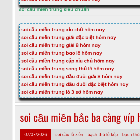
soi cầu miền trung siêu chuẩn
soi cầu miền trung xỉu chủ hôm nay
soi cầu miền trung giải đặc biệt hôm nay
soi cầu miền trung giải 8 hôm nay
soi cầu miền trung bao lô hôm nay
soi cầu miền trung cặp xỉu chủ hôm nay
soi cầu miền trung song thủ lô hôm nay
soi cầu miền trung đầu đuôi giải 8 hôm nay
soi cầu miền trung đầu đuôi đặc biệt hôm nay
soi cầu miền trung lô 3 số hôm nay
soi cầu miền bắc ba càng víp
07/07/2026
soi cầu lô xiên - bạch thủ lô kép - bạch thủ