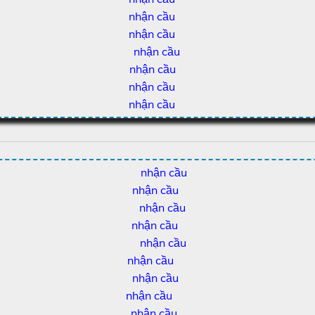
nhận cầu
nhận cầu
nhận cầu
nhận cầu
nhận cầu
nhận cầu
nhận cầu
nhận cầu
nhận cầu
nhận cầu
nhận cầu
nhận cầu
nhận cầu
nhận cầu
nhận cầu