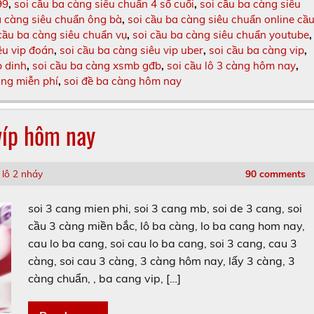
99
,
soi cầu ba càng siêu chuẩn 4 số cuối
,
soi cầu ba càng siêu
a càng siêu chuẩn ông bà
,
soi cầu ba càng siêu chuẩn online cầ
cầu ba càng siêu chuẩn vụ
,
soi cầu ba càng siêu chuẩn youtube
,
êu vip đoán
,
soi cầu ba càng siêu vip uber
,
soi cầu ba càng vip
,
b dinh
,
soi cầu ba càng xsmb gđb
,
soi cầu lô 3 càng hôm nay
,
àng miễn phí
,
soi đề ba càng hôm nay
víp hôm nay
 lô 2 nháy
90 comments
soi 3 cang mien phi, soi 3 cang mb, soi de 3 cang, soi
cầu 3 càng miền bắc, lô ba càng, lo ba cang hom nay,
cau lo ba cang, soi cau lo ba cang, soi 3 cang, cau 3
càng, soi cau 3 càng, 3 càng hôm nay, lấy 3 càng, 3
càng chuẩn, , ba cang vip, […]