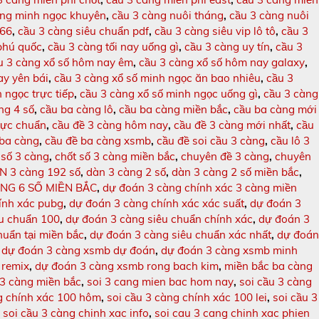
àng minh ngọc khuyên
,
cầu 3 càng nuôi tháng
,
cầu 3 càng nuôi
666
,
cầu 3 càng siêu chuẩn pdf
,
cầu 3 càng siêu vip lô tô
,
cầu 3
 phú quốc
,
cầu 3 càng tối nay uống gì
,
cầu 3 càng uy tín
,
cầu 3
u 3 càng xổ số hôm nay êm
,
cầu 3 càng xổ số hôm nay galaxy
,
ay yên bái
,
cầu 3 càng xổ số minh ngọc ăn bao nhiêu
,
cầu 3
 ngọc trực tiếp
,
cầu 3 càng xổ số minh ngọc uống gì
,
cầu 3 càng
ng 4 số
,
cầu ba càng lô
,
cầu ba càng miền bắc
,
cầu ba càng mới
cực chuẩn
,
cầu đề 3 càng hôm nay
,
cầu đề 3 càng mới nhất
,
cầu
 ba càng
,
cầu đề ba càng xsmb
,
cầu đề soi cầu 3 càng
,
cầu lô 3
số 3 càng
,
chốt số 3 càng miền bắc
,
chuyên đề 3 càng
,
chuyên
N 3 càng 192 số
,
dàn 3 càng 2 số
,
dàn 3 càng 2 số miền bắc
,
NG 6 SỐ MIỀN BẮC
,
dự đoán 3 càng chính xác 3 càng miền
ính xác pubg
,
dự đoán 3 càng chính xác xác suất
,
dự đoán 3
êu chuẩn 100
,
dự đoán 3 càng siêu chuẩn chính xác
,
dự đoán 3
huẩn tại miền bắc
,
dự đoán 3 càng siêu chuẩn xác nhất
,
dự đoá
,
dự đoán 3 càng xsmb dự đoán
,
dự đoán 3 càng xsmb minh
 remix
,
dự đoán 3 càng xsmb rong bach kim
,
miền bắc ba càng
 3 càng miền bắc
,
soi 3 cang mien bac hom nay
,
soi cầu 3 càng
g chính xác 100 hôm
,
soi cầu 3 càng chính xác 100 lei
,
soi cầu 3
,
soi cầu 3 càng chinh xac info
,
soi cau 3 cang chinh xac phien