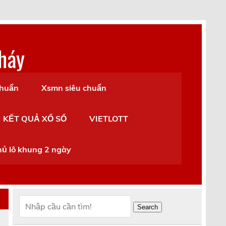
nháy
chuẩn
Xsmn siêu chuẩn
KẾT QUẢ XỔ SỐ
VIETLOTT
hủ lô khung 2 ngày
Search