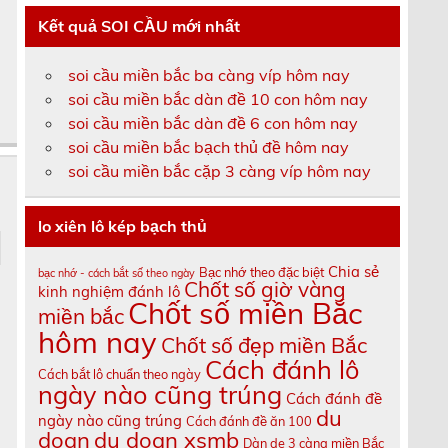
Kết quả SOI CẦU mới nhất
u
soi cầu miền bắc ba càng víp hôm nay
soi cầu miền bắc dàn đề 10 con hôm nay
soi cầu miền bắc dàn đề 6 con hôm nay
soi cầu miền bắc bạch thủ đề hôm nay
soi cầu miền bắc cặp 3 càng víp hôm nay
lo xiên lô kép bạch thủ
Chia sẻ
Bạc nhớ theo đặc biệt
bạc nhớ - cách bắt số theo ngày
Chốt số giờ vàng
kinh nghiệm đánh lô
Chốt số miền Bắc
miền bắc
hôm nay
Chốt số đẹp miền Bắc
Cách đánh lô
Cách bắt lô chuẩn theo ngày
ngày nào cũng trúng
Cách đánh đề
du
ngày nào cũng trúng
Cách đánh đề ăn 100
doan
du doan xsmb
Dàn de 3 càng miền Bắc