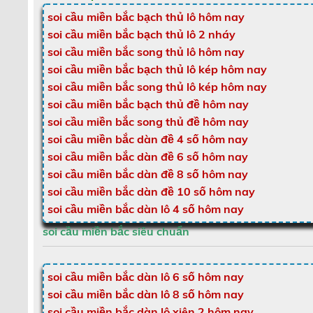
soi cầu miền bắc bạch thủ lô hôm nay
soi cầu miền bắc bạch thủ lô 2 nháy
soi cầu miền bắc song thủ lô hôm nay
soi cầu miền bắc bạch thủ lô kép hôm nay
soi cầu miền bắc song thủ lô kép hôm nay
soi cầu miền bắc bạch thủ đề hôm nay
soi cầu miền bắc song thủ đề hôm nay
soi cầu miền bắc dàn đề 4 số hôm nay
soi cầu miền bắc dàn đề 6 số hôm nay
soi cầu miền bắc dàn đề 8 số hôm nay
soi cầu miền bắc dàn đề 10 số hôm nay
soi cầu miền bắc dàn lô 4 số hôm nay
soi cầu miền bắc siêu chuẩn
soi cầu miền bắc dàn lô 6 số hôm nay
soi cầu miền bắc dàn lô 8 số hôm nay
soi cầu miền bắc dàn lô xiên 2 hôm nay